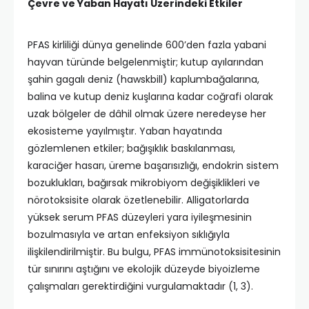
Çevre ve Yaban Hayatı Üzerindeki Etkiler
PFAS kirliliği dünya genelinde 600’den fazla yabani
hayvan türünde belgelenmiştir; kutup ayılarından
şahin gagalı deniz (hawskbill) kaplumbağalarına,
balina ve kutup deniz kuşlarına kadar coğrafi olarak
uzak bölgeler de dâhil olmak üzere neredeyse her
ekosisteme yayılmıştır. Yaban hayatında
gözlemlenen etkiler; bağışıklık baskılanması,
karaciğer hasarı, üreme başarısızlığı, endokrin sistem
bozuklukları, bağırsak mikrobiyom değişiklikleri ve
nörotoksisite olarak özetlenebilir. Alligatorlarda
yüksek serum PFAS düzeyleri yara iyileşmesinin
bozulmasıyla ve artan enfeksiyon sıklığıyla
ilişkilendirilmiştir. Bu bulgu, PFAS immünotoksisitesinin
tür sınırını aştığını ve ekolojik düzeyde biyoizleme
çalışmaları gerektirdiğini vurgulamaktadır (1, 3).