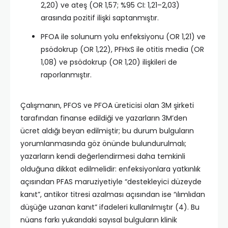
2,20) ve ateş (OR 1,57; %95 CI: 1,21–2,03)
arasında pozitif ilişki saptanmıştır.
PFOA ile solunum yolu enfeksiyonu (OR 1,21) ve
psödokrup (OR 1,22), PFHxS ile otitis media (OR
1,08) ve psödokrup (OR 1,20) ilişkileri de
raporlanmıştır.
Çalışmanın, PFOS ve PFOA üreticisi olan 3M şirketi
tarafından finanse edildiği ve yazarların 3M’den
ücret aldığı beyan edilmiştir; bu durum bulguların
yorumlanmasında göz önünde bulundurulmalı;
yazarların kendi değerlendirmesi daha temkinli
olduğuna dikkat edilmelidir: enfeksiyonlara yatkınlık
açısından PFAS maruziyetiyle “destekleyici düzeyde
kanıt”, antikor titresi azalması açısından ise “ılımlıdan
düşüğe uzanan kanıt” ifadeleri kullanılmıştır (4). Bu
nüans farkı yukarıdaki sayısal bulguların klinik