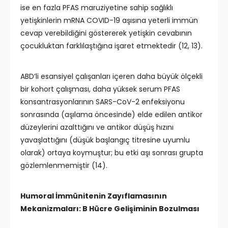
ise en fazla PFAS maruziyetine sahip sağlıklı
yetişkinlerin mRNA COVID-19 aşısına yeterli immün
cevap verebildiğini göstererek yetişkin cevabının
çocukluktan farklılaştığına işaret etmektedir (12, 13).
ABD’li esansiyel çalışanları içeren daha büyük ölçekli
bir kohort çalışması, daha yüksek serum PFAS
konsantrasyonlarının SARS-CoV-2 enfeksiyonu
sonrasında (aşılama öncesinde) elde edilen antikor
düzeylerini azalttığını ve antikor düşüş hızını
yavaşlattığını (düşük başlangıç titresine uyumlu
olarak) ortaya koymuştur; bu etki aşı sonrası grupta
gözlemlenmemiştir (14).
Humoral İmmünitenin Zayıflamasının
Mekanizmaları: B Hücre Gelişiminin Bozulması