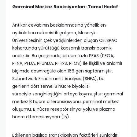
Germinal Merkez Reaksiyonları: Temel Hedef
Antikor cevabının baskılanmasına yönelik en
aydınlatıcı mekanistik çalışma, Masaryk
Üniversitesinin Çek yetişkinlerden oluşan CELSPAC
kohortunda yürüttüğü kapsamlı transkriptomik
analizdir. Bu çalışmada, birden fazla PFAS (PFOA,
PFNA, PFDA, PFUnDA, PFHxS, PFOS) ile ilişkili ve anlamlı
biçimde downregüle olan 166 gen saptanmıştır.
Subnetwork Enrichment Analysis (SNEA), bu
genlerin dört temel B hücre biyolojisi
süreciyle zenginleştiğini ortaya koymuştur: germinal
merkez B hücre diferansiasyonu, germinal merkez
oluşumu, B hücre reseptör sinyal yolu ve plazma
hücre diferansiasyonu (15).
Etkilenen başlıca transkripsiyon faktörleri şunlardır: