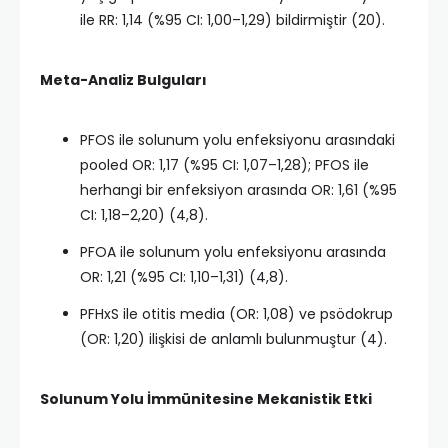
ile RR: 1,14 (%95 CI: 1,00–1,29) bildirmiştir (20).
Meta-Analiz Bulguları
PFOS ile solunum yolu enfeksiyonu arasındaki
pooled OR: 1,17 (%95 CI: 1,07–1,28); PFOS ile
herhangi bir enfeksiyon arasında OR: 1,61 (%95
CI: 1,18–2,20) (4,8).​
PFOA ile solunum yolu enfeksiyonu arasında
OR: 1,21 (%95 CI: 1,10–1,31) (4,8).​
PFHxS ile otitis media (OR: 1,08) ve psödokrup
(OR: 1,20) ilişkisi de anlamlı bulunmuştur (4).​
Solunum Yolu İmmünitesine Mekanistik Etki