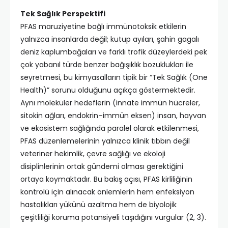
Tek Sağlık Perspektifi
PFAS maruziyetine bağlı immünotoksik etkilerin
yalnızca insanlarda değil; kutup ayıları, şahin gagalı
deniz kaplumbağaları ve farklı trofik düzeylerdeki pek
çok yabanıl türde benzer bağışıklık bozuklukları ile
seyretmesi, bu kimyasalların tipik bir “Tek Sağlık (One
Health)” sorunu olduğunu açıkça göstermektedir.
Aynı moleküler hedeflerin (innate immün hücreler,
sitokin ağları, endokrin–immün eksen) insan, hayvan
ve ekosistem sağlığında paralel olarak etkilenmesi,
PFAS düzenlemelerinin yalnızca klinik tıbbın değil
veteriner hekimlik, çevre sağlığı ve ekoloji
disiplinlerinin ortak gündemi olması gerektiğini
ortaya koymaktadır. Bu bakış açısı, PFAS kirliliğinin
kontrolü için alınacak önlemlerin hem enfeksiyon
hastalıkları yükünü azaltma hem de biyolojik
çeşitliliği koruma potansiyeli taşıdığını vurgular (2, 3).