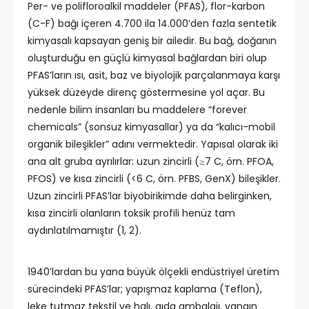
Per- ve polifloroalkil maddeler (PFAS), flor-karbon
(C-F) bağı içeren 4.700 ila 14.000’den fazla sentetik
kimyasalı kapsayan geniş bir ailedir. Bu bağ, doğanın
oluşturduğu en güçlü kimyasal bağlardan biri olup
PFAS’ların ısı, asit, baz ve biyolojik parçalanmaya karşı
yüksek düzeyde direnç göstermesine yol açar. Bu
nedenle bilim insanları bu maddelere “forever
chemicals” (sonsuz kimyasallar) ya da “kalıcı-mobil
organik bileşikler” adını vermektedir. Yapısal olarak iki
ana alt gruba ayrılırlar: uzun zincirli (≥7 C, örn. PFOA,
PFOS) ve kısa zincirli (<6 C, örn. PFBS, GenX) bileşikler.
Uzun zincirli PFAS’lar biyobirikimde daha belirginken,
kısa zincirli olanların toksik profili henüz tam
aydınlatılmamıştır (1, 2).
1940’lardan bu yana büyük ölçekli endüstriyel üretim
sürecindeki PFAS’lar; yapışmaz kaplama (Teflon),
leke tutmaz tekstil ve halı, gıda ambalajı, yangın