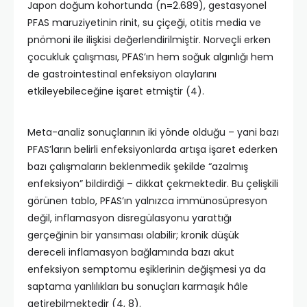
Japon doğum kohortunda (n=2.689), gestasyonel
PFAS maruziyetinin rinit, su çiçeği, otitis media ve
pnömoni ile ilişkisi değerlendirilmiştir. Norveçli erken
çocukluk çalışması, PFAS’ın hem soğuk algınlığı hem
de gastrointestinal enfeksiyon olaylarını
etkileyebileceğine işaret etmiştir (4).​
Meta-analiz sonuçlarının iki yönde olduğu – yani bazı
PFAS’ların belirli enfeksiyonlarda artışa işaret ederken
bazı çalışmaların beklenmedik şekilde “azalmış
enfeksiyon” bildirdiği – dikkat çekmektedir. Bu çelişkili
görünen tablo, PFAS’ın yalnızca immünosüpresyon
değil, inflamasyon disregülasyonu yarattığı
gerçeğinin bir yansıması olabilir; kronik düşük
dereceli inflamasyon bağlamında bazı akut
enfeksiyon semptomu eşiklerinin değişmesi ya da
saptama yanlılıkları bu sonuçları karmaşık hâle
getirebilmektedir (4, 8).