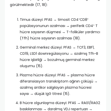
görülmektedir (17, 18):
Timus düzeyi: PFAS → timosit CD4⁺CD8⁺
popülasyonunun azalması → periferik CD4⁺ T
hücre sayısının düşmesi → T-foliküler yardımcı
(Tfh) hücre sayısının azalması (18).
Germinal merkez düzeyi: PFAS → TCF3, EBF1,
CD19, LSD1 downregülasyonu → azalmış Tfh-B
hücre işbirliği → bozulmuş germinal merkez
oluşumu (15)​.
Plazma hücre düzeyi: PFAS → plasma hücre
diferansiasyon transkriptom ağının çöküşü →
azalmış antikor salgılayan plazma hücresi
sayısı → düşük IgG titresi (15).
B hücre olgunlaşma düzeyi: PFAS → RAG1/RAG2
baskılanması → daralmış VDJ repertuarı →