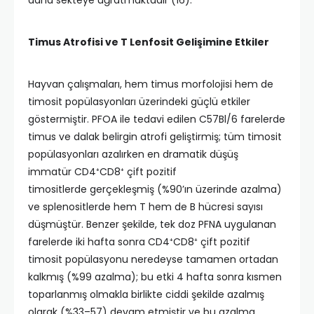
daha sekteye uğratmaktadır (16).
Timus Atrofisi ve T Lenfosit Gelişimine Etkiler
Hayvan çalışmaları, hem timus morfolojisi hem de
timosit popülasyonları üzerindeki güçlü etkiler
göstermiştir. PFOA ile tedavi edilen C57Bl/6 farelerde
timus ve dalak belirgin atrofi geliştirmiş; tüm timosit
popülasyonları azalırken en dramatik düşüş
immatür CD4⁺CD8⁺ çift pozitif
timositlerde gerçekleşmiş (%90’ın üzerinde azalma)
ve splenositlerde hem T hem de B hücresi sayısı
düşmüştür. Benzer şekilde, tek doz PFNA uygulanan
farelerde iki hafta sonra CD4⁺CD8⁺ çift pozitif
timosit popülasyonu neredeyse tamamen ortadan
kalkmış (%99 azalma); bu etki 4 hafta sonra kısmen
toparlanmış olmakla birlikte ciddi şekilde azalmış
olarak (%33–57) devam etmiştir ve bu azalma