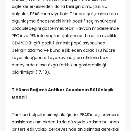
dişilerde erkeklerden daha belirgin olmuştur. Bu
bulgular, PFAS maruziyetinin T hücre gelişiminin tam
olgunlaşma öncesindeki kritik pozitif seçim sürecini
bozabileceğini göstermektedir. Hayvan modellerinde
PFOA ve PFNA ile yapılan çalışmalar, timusta özellikle
CD4⁺CD8⁺ çift pozitif timosit popülasyonunda
belirgin azalma ve buna eşlik eden dalak T/B hücre
kaybı olduğunu ortaya koymuş; bu etkilerin bazı
deneylerde cinse özgü farklılıklar gösterebildiği
bildirilmiştir (17, 18).
T Hücre Bağımlı Antikor Cevabının Bütünleşik
Modeli
Tüm bu bulgular birleştirildiğinde, PFAS’ın aşı cevabını
baskılamasının birden fazla düzeyde katkıda bulunan
bir ters etki yolağı çerçevesinde anlaşılması gerektiği