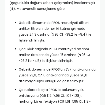
(çoğunlukla doğum kohort çalışmaları) incelenmiştir
(4). Meta-analiz sonuçlarına göre:
Gebelik döneminde PFOS maruziyeti difteri
antikor titrelerinde her iki katına çıkmada
yüzde 24,3 azalma (%95 CI: −39,2 ile −9,4) ile
ilişkilendirilmiştir.
Çocukluk çağında PFOA maruziyeti tetanoz
antikor titrelerinde yüzde 15 azalma (%95 CI:
−26,2 ile −4,5) ile ilişkilendirilmiştir.
Gebelik döneminde PFOS’un EV71 antikorlarında
yüzde 23,6, CA16 antikorlarında yüzde 20,6
azalmayla ilişkili olduğu da gösterilmiştir.
Çocuklarda başta PFOS ile solunum yolu
enfeksiyonu (OR 1,17; %95 CI: 1,07–1,28),
herhangi bir enfeksiyon (OR 1,61; %95 CI: 1,18–