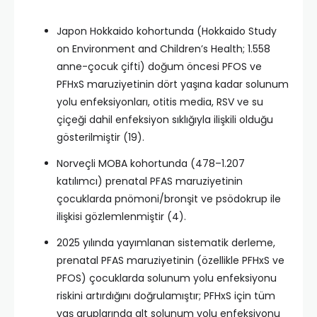
Japon Hokkaido kohortunda (Hokkaido Study
on Environment and Children’s Health; 1.558
anne-çocuk çifti) doğum öncesi PFOS ve
PFHxS maruziyetinin dört yaşına kadar solunum
yolu enfeksiyonları, otitis media, RSV ve su
çiçeği dahil enfeksiyon sıklığıyla ilişkili olduğu
gösterilmiştir (19).​
Norveçli MOBA kohortunda (478–1.207
katılımcı) prenatal PFAS maruziyetinin
çocuklarda pnömoni/bronşit ve psödokrup ile
ilişkisi gözlemlenmiştir (4).​
2025 yılında yayımlanan sistematik derleme,
prenatal PFAS maruziyetinin (özellikle PFHxS ve
PFOS) çocuklarda solunum yolu enfeksiyonu
riskini artırdığını doğrulamıştır; PFHxS için tüm
yaş gruplarında alt solunum yolu enfeksiyonu