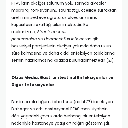
PFAS’ların akciğer solunum yolu zarında alveoler
makrofaj fonksiyonunu zayıflattığı, özellikle sürfaktan
üretimini sekteye uğratarak alveolar klirens
kapasitesini azalttığı bildirilmektedir. Bu
mekanizma;
Streptococcus
pneumoniae
ve
Haemophilus influenzae
gibi
bakteriyel patojenlerin akciğer yolunda daha uzun
süre kalmasına ve daha ciddi enfeksiyon tablolarına
zemin hazırlamasına katkıda bulunabilmektedir (21).​
Otitis Media, Gastrointestinal Enfeksiyonlar ve
Diğer Enfeksiyonlar
Danimarkalı doğum kohortunu (n=1.472) inceleyen
Dalsager ve ark., gestasyonel PFAS maruziyetinin
dört yaşındaki çocuklarda herhangi bir enfeksiyon
nedeniyle hastaneye yatışı artırdığını göstermiştir.