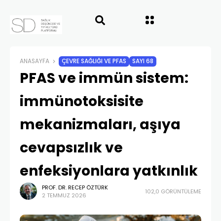
ANASAYFA
ÇEVRE SAĞLIĞI VE PFAS
SAYI 68
PFAS ve immün sistem:
immünotoksisite
mekanizmaları, aşıya
cevapsızlık ve
enfeksiyonlara yatkınlık
PROF. DR. RECEP ÖZTÜRK
102,0 GÖRÜNTÜLEME
2 TEMMUZ 2026