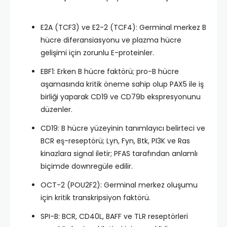
E2A (TCF3) ve E2-2 (TCF4): Germinal merkez B
hücre diferansiasyonu ve plazma hücre
gelişimi için zorunlu E-proteinler.​
EBF1: Erken B hücre faktörü; pro-B hücre
aşamasında kritik öneme sahip olup PAX5 ile iş
birliği yaparak CD19 ve CD79b ekspresyonunu
düzenler.​
CD19: B hücre yüzeyinin tanımlayıcı belirteci ve
BCR eş-reseptörü; Lyn, Fyn, Btk, PI3K ve Ras
kinazlara signal iletir; PFAS tarafından anlamlı
biçimde downregüle edilir.​
OCT-2 (POU2F2): Germinal merkez oluşumu
için kritik transkripsiyon faktörü.​
SPI-B: BCR, CD40L, BAFF ve TLR reseptörleri