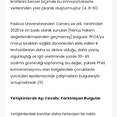
limitlerini benzer biçimde bu immünotoksisite
verilerinden yola çıkarak oluşturmuştur (4, 8-10).
Padova Üniversitesinden Carraro ve ark. tarafından
2025’te ön baskı olarak sunulan [henüz hakem
değerlendirmesinden geçmemiş] bulgular: PFOA’ya
maruz bırakılan sağlıklı donörlerden elde edilen B
lenfositlerinin daha az aktive olduğu, daha yavaş
olgunlaştığı ve IgG üretiminde yüzde 30–45
azalma gösterdiği saptanmış; bu değer, yüksek PFAS
kontaminasyonu olan bölgelerdeki çocuklarda
yürütülen epidemiyolojik çalışmaların bulgularıyla
örtüşmektedir (11).​
Yetişkinlerde Aşı Cevabı: Farklılaşan Bulgular
Yetişkinlerdeki kanıtlar daha heterojen bir tablo