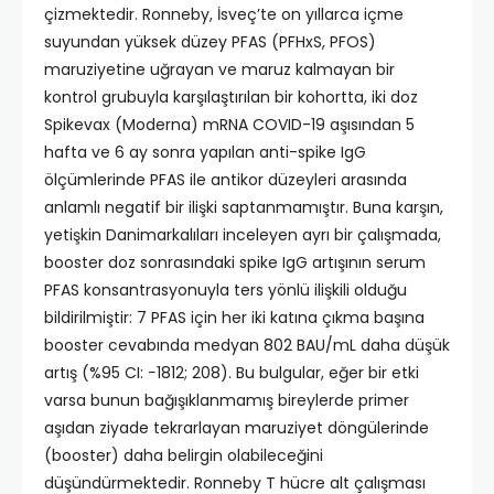
çizmektedir. Ronneby, İsveç’te on yıllarca içme
suyundan yüksek düzey PFAS (PFHxS, PFOS)
maruziyetine uğrayan ve maruz kalmayan bir
kontrol grubuyla karşılaştırılan bir kohortta, iki doz
Spikevax (Moderna) mRNA COVID-19 aşısından 5
hafta ve 6 ay sonra yapılan anti-spike IgG
ölçümlerinde PFAS ile antikor düzeyleri arasında
anlamlı negatif bir ilişki saptanmamıştır. Buna karşın,
yetişkin Danimarkalıları inceleyen ayrı bir çalışmada,
booster doz sonrasındaki spike IgG artışının serum
PFAS konsantrasyonuyla ters yönlü ilişkili olduğu
bildirilmiştir: 7 PFAS için her iki katına çıkma başına
booster cevabında medyan 802 BAU/mL daha düşük
artış (%95 CI: −1812; 208). Bu bulgular, eğer bir etki
varsa bunun bağışıklanmamış bireylerde primer
aşıdan ziyade tekrarlayan maruziyet döngülerinde
(booster) daha belirgin olabileceğini
düşündürmektedir. Ronneby T hücre alt çalışması