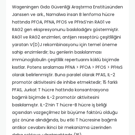
Wageningen Gıda Güvenliği Araştırma Enstitüsünden
Janssen ve ark., Namalwa insan B lenfoma hücre
hattında PFOA, PFNA, PFOS ve PFHxS’nin RAG1 ve
RAG2 gen ekspresyonunu baskıladığını göstermiştir.
RAG1 ve RAG2 enzimleri, antijen reseptörü çeşitliliğini
yaratan V(D)J rekombinasyonu için temel öneme
sahip enzimlerdir; bu genlerin baskılanması
immünoglobulin çeşitlilik repertuarını köklü biçimde
kısıtlar. Potens sıralaması PFNA > PFOA > PFOS > PFHxS
olarak belirlenmiştir. Buna paralel olarak PFAS, IL-2
promotör aktivitesini de inhibe etmektedir; 15 farklı
PFAS, Jurkat T hücre hattında konsantrasyona
bağımlı biçimde IL-2 promotör aktivitesini
baskılamıştır. IL-2’nin T hücre-B hücre iş birliği
açısından vazgeçilmez bir büyüme faktörü olduğu
göz önüne alındığında, bu etki T hücresine bağımlı
antikor cevabını ikinci bir mekanizma üzerinden