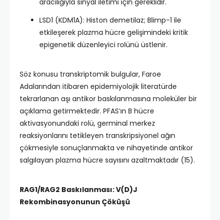
aracılığıyla sinyal iletimi için gereklidir.​
LSD1 (KDM1A): Histon demetilaz; Blimp-1 ile
etkileşerek plazma hücre gelişimindeki kritik
epigenetik düzenleyici rolünü üstlenir.​
Söz konusu transkriptomik bulgular, Faroe
Adalarından itibaren epidemiyolojik literatürde
tekrarlanan aşı antikor baskılanmasına moleküler bir
açıklama getirmektedir. PFAS’ın B hücre
aktivasyonundaki rolü, germinal merkez
reaksiyonlarını tetikleyen transkripsiyonel ağın
çökmesiyle sonuçlanmakta ve nihayetinde antikor
salgılayan plazma hücre sayısını azaltmaktadır (15).
RAG1/RAG2 Baskılanması: V(D)J
Rekombinasyonunun Çöküşü