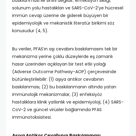
baskılanması ile sınırlı değildir; enfeksiyon sıklığı,
solunum yolu hastalıkları ve SARS-CoV-2’ye hücresel
immün cevap üzerine de giderek büyüyen bir
epidemiyolojik ve mekanistik literatür birikimi söz
konusudur (4, 5).
Bu veriler, PFAS’ın aşı cevabını baskılamasını tek bir
mekanizma yerine çoklu düzeylerde eş zamanlı
hasar üzerinden açıklayan bir test etki yolağı
(Adverse Outcome Pathway-AOP) çerçevesinde
bütünleştirilebilir: (1) aşıya antikor cevabının
baskılanması, (2) bu baskılanmanın altında yatan
immünolojik mekanizmalar, (3) enfeksiyöz
hastalıklara klinik yatkınlık ve epidemiyoloji, (4) SARS-
CoV-2 ve güncel virüsler bağlamında PFAS
immünotoksisitesi.
Aşıya Antikor Cevabının Baskılanması