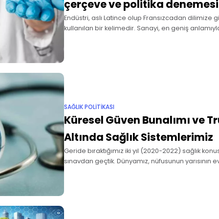
çerçeve ve politika denemesi
Endüstri, aslı Latince olup Fransızcadan dilimize
kullanılan bir kelimedir. Sanayi, en geniş anlamıyla
tümünü çağrıştırmaktadır. Makroekonomide birbirler
bir dizi ham madde, mal ve
SAĞLIK POLITIKASI
Küresel Güven Bunalımı ve Tr
Altında Sağlık Sistemlerimiz
Geride bıraktığımız iki yıl (2020-2022) sağlık konu
sınavdan geçtik. Dünyamız, nüfusunun yarısının e
edildiği, sosyal hayatın ve ekonominin felce uğra
pandemi dönemini geçirdi. Tüm