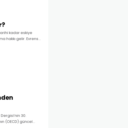
r?
tarihi kadar eskiye
a hakkı gelir. Evrensel
ulan ve ardından birçok
inden
Dergisi’nin 30.
tının (OECD) güncel
yan bir yazım