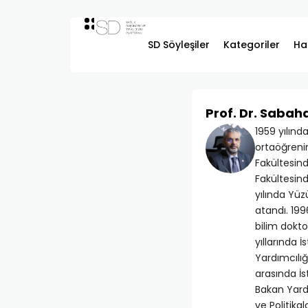
SD Söyleşiler
Kategoriler
Ha
Prof. Dr. Sabah
1959 yılınd
ortaöğrenim
Fakültesind
Fakültesin
yılında Yüz
atandı. 199
bilim dokto
yıllarında 
Yardımcılığ
arasında İs
Bakan Yardı
ve Politik