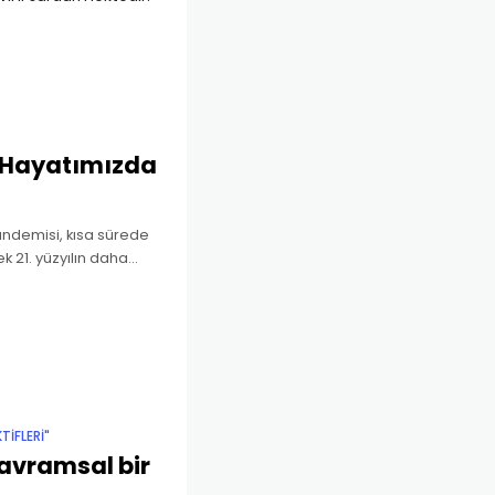
l Hayatımızda
andemisi, kısa sürede
k 21. yüzyılın daha
rihte yaşanan büyük
TIFLERI"
kavramsal bir