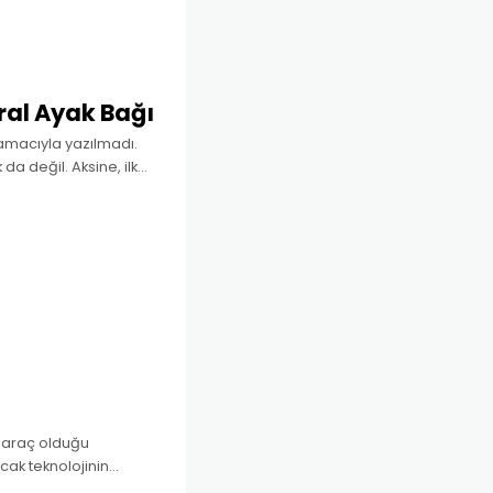
al Ayak Bağı
 amacıyla yazılmadı.
 değil. Aksine, ilk
emi oluşturma
l araç olduğu
ak teknolojinin
 geçebilmekte ve