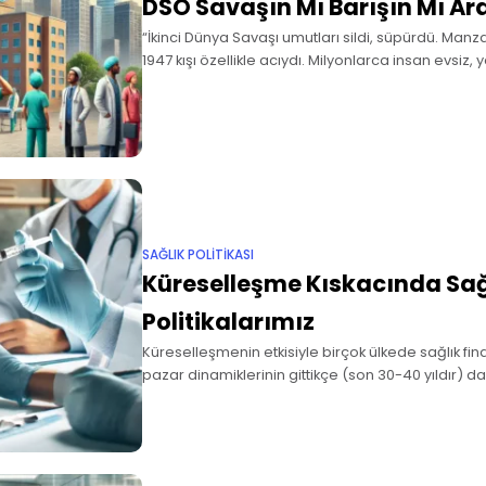
DSÖ Savaşın Mı Barışın Mı Ar
“İkinci Dünya Savaşı umutları sildi, süpürdü. Manz
1947 kışı özellikle acıydı. Milyonlarca insan evsiz, y
giyeceksizdi. Her zaman olduğu gibi çocuklar en ç
etkilenen bazı
SAĞLIK POLITIKASI
Küreselleşme Kıskacında Sağ
Politikalarımız
Küreselleşmenin etkisiyle birçok ülkede sağlık fin
pazar dinamiklerinin gittikçe (son 30-40 yıldır) da
göz ardı edemeyiz. 1980’lerde başlayan yeni lib
yayılarak devam etti.