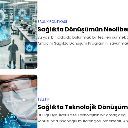
SAĞLIK POLITIKASI
Sağlıkta Dönüşümün Neoliber
Bu yazı bir iddiada bulunmak, bir tez ileri sürmek
Amacım Sağlıkta Dönüşüm Programını savunmak da
günlerden itibaren insan merkezli bir sağlık sist
gayretlerine karşın,
TELETIP
Sağlıkta Teknolojik Dönüşüm
Dr.Öğr.Üye. İlker Köse Teknolojinin bir amaç deği
konusunda insanoğlu mutabık görünmektedir. Anc
kullanıldığı alanlara etkisi, araç olmanın ötesine