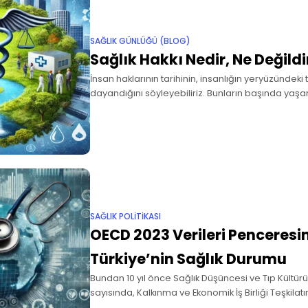
SAĞLIK GÜNLÜĞÜ (BLOG)
Sağlık Hakkı Nedir, Ne Değildi
İnsan haklarının tarihinin, insanlığın yeryüzündeki 
dayandığını söyleyebiliriz. Bunların başında yaşam
İnsan Hakları Beyannamesinde açıkça tanımını b
insan hakları belgesinde yer edinen
SAĞLIK POLITIKASI
OECD 2023 Verileri Penceres
Türkiye’nin Sağlık Durumu
Bundan 10 yıl önce Sağlık Düşüncesi ve Tıp Kültürü 
sayısında, Kalkınma ve Ekonomik İş Birliği Teşkila
sağlık istatistikleri ile ülkemizin durumunu kıyasla