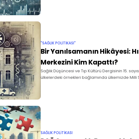
yayınlanmıştı. O
"SAĞLIK POLITIKASI"
Bir Yanılsamanın Hikâyesi: H
Merkezini Kim Kapattı?
Sağlık Düşüncesi ve Tıp Kültürü Dergisinin 15. sayı
ülkelerdeki örnekleri bağlamında ülkemizde Milli
ihtiyacının altını çizen önemli bir makale yayımlan
sorunlarına çözüm aramak amaçlı ilk
SAĞLIK POLITIKASI