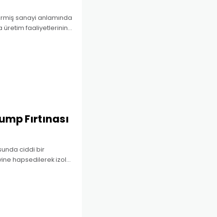
 girmiş sanayi anlamında
 üretim faaliyetlerinin
iyle yakından ilişkili
ump Fırtınası
sunda ciddi bir
vine hapsedilerek izole
dığı bir COVID-19