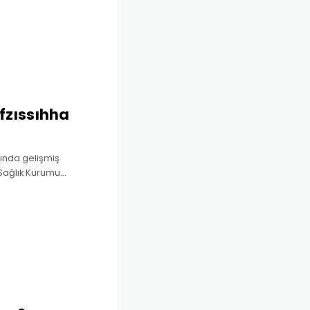
ıfzıssıhha
sında gelişmiş
 Sağlık Kurumu
dı. Gelişen sağlık