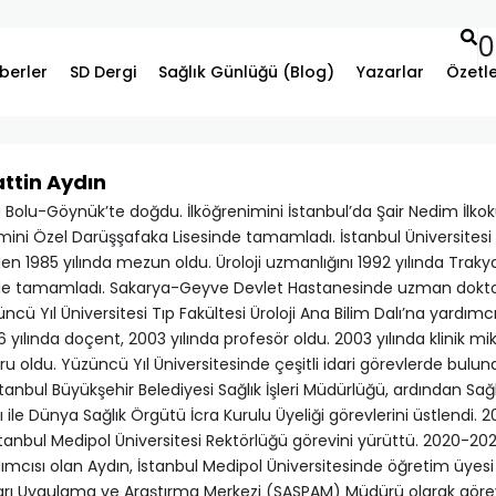
0
berler
SD Dergi
Sağlık Günlüğü (Blog)
Yazarlar
Özetl
attin Aydın
a Bolu-Göynük’te doğdu. İlköğrenimini İstanbul’da Şair Nedim İlko
ini Özel Darüşşafaka Lisesinde tamamladı. İstanbul Üniversitesi 
en 1985 yılında mezun oldu. Üroloji uzmanlığını 1992 yılında Trakya
de tamamladı. Sakarya-Geyve Devlet Hastanesinde uzman doktor o
üncü Yıl Üniversitesi Tıp Fakültesi Üroloji Ana Bilim Dalı’na yardım
6 yılında doçent, 2003 yılında profesör oldu. 2003 yılında klinik mik
ru oldu. Yüzüncü Yıl Üniversitesinde çeşitli idari görevlerde bulu
İstanbul Büyükşehir Belediyesi Sağlık İşleri Müdürlüğü, ardından Sağ
ı ile Dünya Sağlık Örgütü İcra Kurulu Üyeliği görevlerini üstlendi. 20
tanbul Medipol Üniversitesi Rektörlüğü görevini yürüttü. 2020-2023
mcısı olan Aydın, İstanbul Medipol Üniversitesinde öğretim üyesi 
aları Uygulama ve Araştırma Merkezi (SASPAM) Müdürü olarak göre