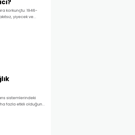
acı?
ara korkunçtu. 1946-
akıtsız, yiyecek ve
ok acıyı çekti;
lık
ans sistemlerindeki
ha fazla etkili olduğunu
eral akım dalga dalga