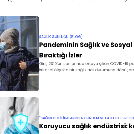
SAĞLIK GÜNLÜĞÜ (BLOG)
Pandeminin Sağlık ve Sosya
Bıraktığı İzler
Giriş 2019’un sonlarında ortaya çıkan COVID-19 p
küresel ölçekte bir sağlık acil durumuna dönüşere
başında çok büyük bir salgın hâline gelmiştir. Ta
salgın
"SAĞLIK POLITIKALARINDA GÜNDEM VE GELECEK PERSPEK
Koruyucu sağlık endüstrisi: 