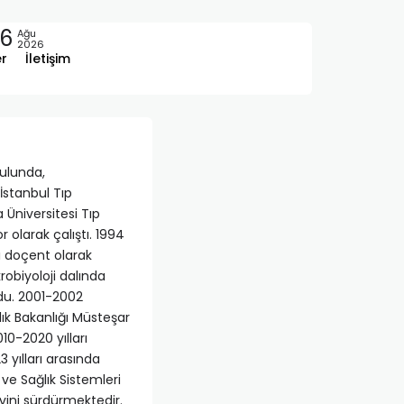
6
Ağu
2026
er
İletişim
kulunda,
İstanbul Tıp
 Üniversitesi Tıp
larak çalıştı. 1994
cı doçent olarak
robiyoloji dalında
ndu. 2001-2002
lık Bakanlığı Müsteşar
10-2020 yılları
 yılları arasında
ve Sağlık Sistemleri
vini sürdürmektedir.