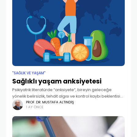
"SAĞLIK VE YAŞAM"
Sağlıklı yaşam anksiyetesi
Psikiyatrik literatürde “anksiyete”, bireyin geleceğe
yönelik belirsizlik, tehdit algısı ve kontrol kaybı beklentisi
ile ortaya çıkan endişe, gerginlik ve kaçınma
PROF. DR. MUSTAFA ALTINDIŞ
1 AY ÖNCE
davranışlarını içeren geniş bir duygu durum bozukluğu
olarak tanımlanır. “Sağlıklı