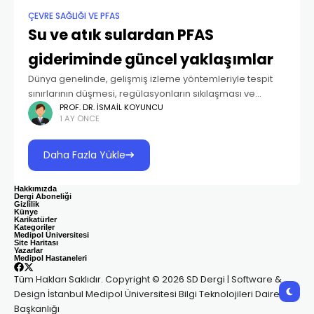
ÇEVRE SAĞLIĞI VE PFAS
Su ve atık sulardan PFAS
gideriminde güncel yaklaşımlar
Dünya genelinde, gelişmiş izleme yöntemleriyle tespit
sınırlarının düşmesi, regülasyonların sıkılaşması ve
kamuoyu duyarlılığının artması, belediye ve endüstri
PROF. DR. İSMAIL KOYUNCU
1 AY ÖNCE
ölçekli arıtım yatırımlarını hızlandırmaktadır. Bugün,
yüzbinlerce nüfusa hizmet veren içme suyu tesislerinden
farmasötik,
Daha Fazla Yükle
Hakkımızda
Dergi Aboneliği
Gizlilik
Künye
Karikatürler
Kategoriler
Medipol Üniversitesi
Site Haritası
Yazarlar
Medipol Hastaneleri
Tüm Hakları Saklıdır. Copyright © 2026 SD Dergi | Software &
Design İstanbul Medipol Üniversitesi Bilgi Teknolojileri Daire
Başkanlığı