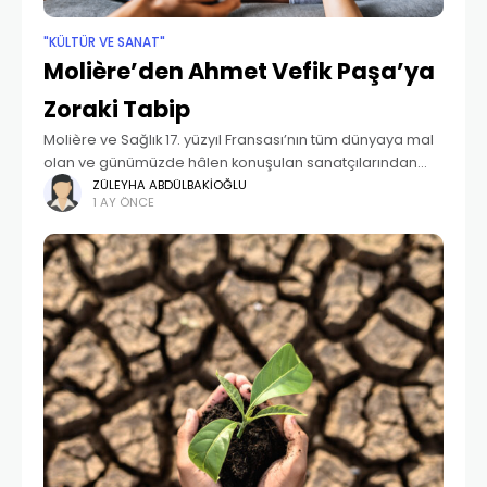
"KÜLTÜR VE SANAT"
Molière’den Ahmet Vefik Paşa’ya
Zoraki Tabip
Molière ve Sağlık 17. yüzyıl Fransası’nın tüm dünyaya mal
olan ve günümüzde hâlen konuşulan sanatçılarından
Jean Baptiste Poquelin Molière (1622-1673), döneminin
ZÜLEYHA ABDÜLBAKIOĞLU
1 AY ÖNCE
kusurlarını hicvettiği komedi türündeki tiyatro eserleriyle
meşhurdur. Hukuk eğitimi