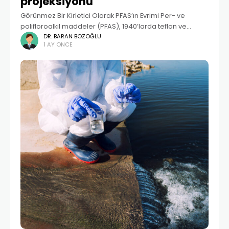
projeksiyonu
Görünmez Bir Kirletici Olarak PFAS’ın Evrimi Per- ve
polifloroalkil maddeler (PFAS), 1940’larda teflon ve
benzeri kaplamaların keşfiyle endüstriyel devrimini
DR. BARAN BOZOĞLU
1 AY ÖNCE
yaşamıştır. Yaklaşık 10.000’den fazla sentetik bileşiği
içeren bu aile, moleküler yapısındaki