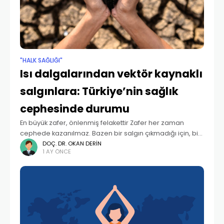
"HALK SAĞLIĞI"
Isı dalgalarından vektör kaynaklı
salgınlara: Türkiye’nin sağlık
cephesinde durumu
En büyük zafer, önlenmiş felakettir Zafer her zaman
cephede kazanılmaz. Bazen bir salgın çıkmadığı için, bir
çocuk hastalanmadığı için, bir yaşlı kavurucu sıcakta
DOÇ. DR. OKAN DERIN
1 AY ÖNCE
hayatta kalabildiği için kazanılır. Bu da bir