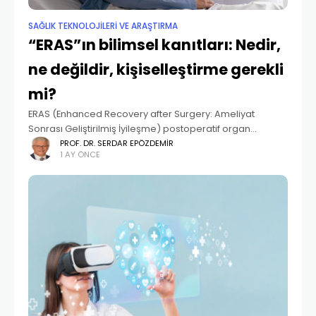
SAĞLIK TEKNOLOJİLERİ VE ARAŞTIRMA
“ERAS”ın bilimsel kanıtları: Nedir,
ne değildir, kişiselleştirme gerekli
mi?
ERAS (Enhanced Recovery after Surgery: Ameliyat
Sonrası Geliştirilmiş İyileşme) postoperatif organ
disfonksiyonunu minimalize etmek ve hastayı mümkün
PROF. DR. SERDAR EPÖZDEMIR
1 AY ÖNCE
olduğu kadar erken normale döndürmek amacıyla
oluşturulmuş multidisipliner, multimodal bir programdır.
Bu protokol