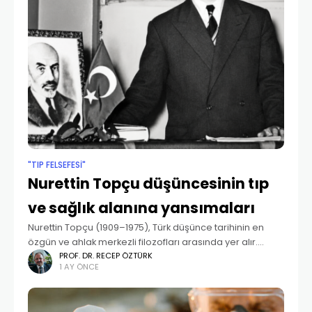
"TIP FELSEFESI"
Nurettin Topçu düşüncesinin tıp
ve sağlık alanına yansımaları
Nurettin Topçu (1909–1975), Türk düşünce tarihinin en
özgün ve ahlak merkezli filozofları arasında yer alır.
Vefatının 50. yılında, ardında bıraktığı felsefi mirasının,
PROF. DR. RECEP ÖZTÜRK
1 AY ÖNCE
günümüz tıp ve sağlık profesyonelleri için ne ifade