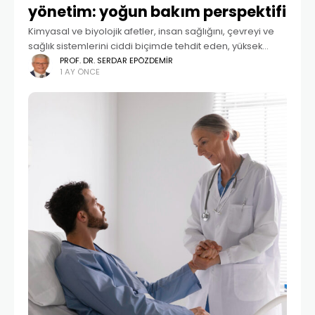
yönetim: yoğun bakım perspektifi
Kimyasal ve biyolojik afetler, insan sağlığını, çevreyi ve
sağlık sistemlerini ciddi biçimde tehdit eden, yüksek
mortalite ve morbidite oranlarına yol açabilen
PROF. DR. SERDAR EPÖZDEMIR
1 AY ÖNCE
olağanüstü durumlardır (1). Tarihsel süreçte kimyasal
ajanların savaş alanlarında