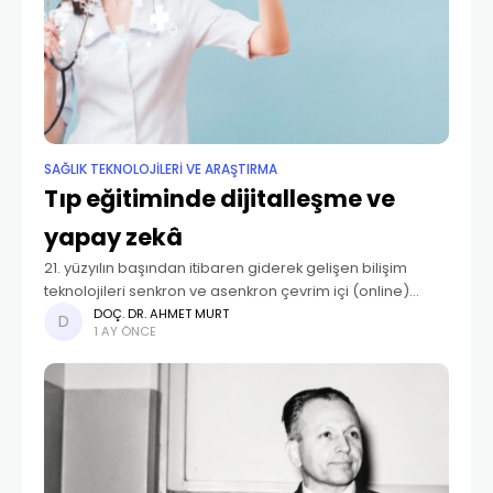
SAĞLIK TEKNOLOJİLERİ VE ARAŞTIRMA
Tıp eğitiminde dijitalleşme ve
yapay zekâ
21. yüzyılın başından itibaren giderek gelişen bilişim
teknolojileri senkron ve asenkron çevrim içi (online)
öğrenme olanaklarının arttırarak öğrenenlerin zaman ve
DOÇ. DR. AHMET MURT
1 AY ÖNCE
mekândan bağımsız bilgiye erişimini kolaylaştırmış;
interaktif öğrenme yönetim sistemleri, video