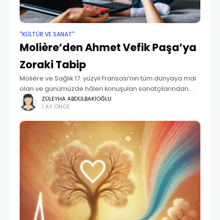
"KÜLTÜR VE SANAT"
Molière’den Ahmet Vefik Paşa’ya
Zoraki Tabip
Molière ve Sağlık 17. yüzyıl Fransası’nın tüm dünyaya mal
olan ve günümüzde hâlen konuşulan sanatçılarından
Jean Baptiste Poquelin Molière (1622-1673), döneminin
ZÜLEYHA ABDÜLBAKIOĞLU
1 AY ÖNCE
kusurlarını hicvettiği komedi türündeki tiyatro eserleriyle
meşhurdur. Hukuk eğitimi