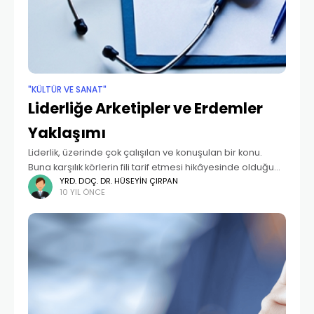
"KÜLTÜR VE SANAT"
Liderliğe Arketipler ve Erdemler
Yaklaşımı
Liderlik, üzerinde çok çalışılan ve konuşulan bir konu.
Buna karşılık körlerin fili tarif etmesi hikâyesinde olduğu
gibi bakış açısına göre değişen, ele alındığı tarafıyla
YRD. DOÇ. DR. HÜSEYIN ÇIRPAN
10 YIL ÖNCE
farklılaşan ve değişik boyutları olan bir