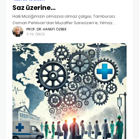
Saz üzerine…
Halk Müziğimizin olmazsa olmaz çalgısı; Tamburacı
Osman Pehlivan’dan Muzaffer Sarısözen’e, Yılmaz
İpek’ten Neşet Ertaş’a, Arif Sağ’dan Çetin Akdeniz’e kadar
PROF. DR. HANEFI ÖZBEK
3 YIL ÖNCE
hepsi de birbirinden kıymetli dünya çapında icracıları
olan sazımız. İsmi şimdilerde