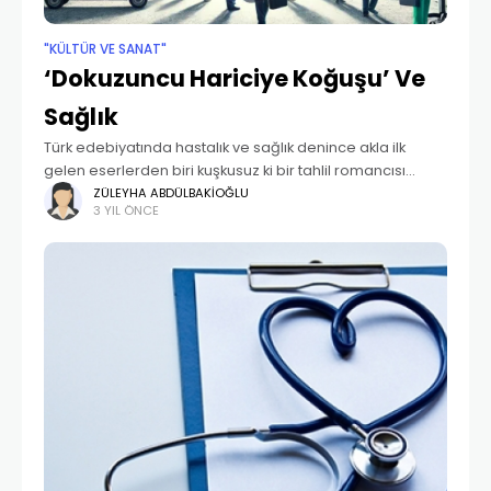
"KÜLTÜR VE SANAT"
‘Dokuzuncu Hariciye Koğuşu’ Ve
Sağlık
Türk edebiyatında hastalık ve sağlık denince akla ilk
gelen eserlerden biri kuşkusuz ki bir tahlil romancısı
Peyami Safa’nın Dokuzuncu Hariciye Koğuşu’dur. Hasta
ZÜLEYHA ABDÜLBAKIOĞLU
3 YIL ÖNCE
bir insanın fiziksel ve psikolojik sorunlarını, aynı hastanın