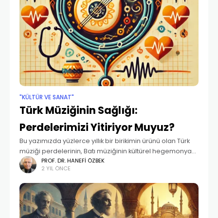
"KÜLTÜR VE SANAT"
Türk Müziğinin Sağlığı:
Perdelerimizi Yitiriyor Muyuz?
Bu yazımızda yüzlerce yıllık bir birikimin ürünü olan Türk
müziği perdelerinin, Batı müziğinin kültürel hegemonyası
ve Batı’dan olduğu gibi alınan müzik cihazları yüzünden
PROF. DR. HANEFI ÖZBEK
2 YIL ÖNCE
kaybolmaya yüz tutması yerine Batı müziği seslerinin