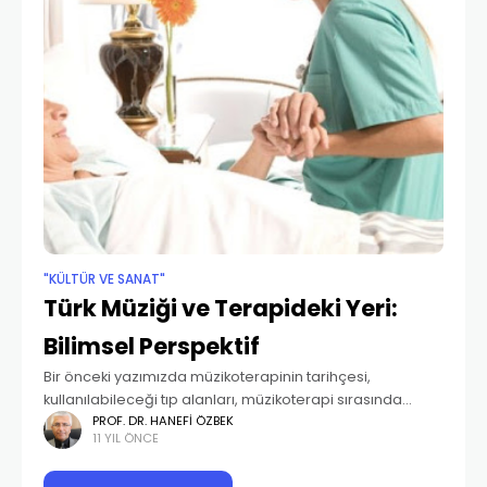
"KÜLTÜR VE SANAT"
Türk Müziği ve Terapideki Yeri:
Bilimsel Perspektif
Bir önceki yazımızda müzikoterapinin tarihçesi,
kullanılabileceği tıp alanları, müzikoterapi sırasında
dikkat edilmesi gereken hususlar, müzikoterapinin
PROF. DR. HANEFI ÖZBEK
11 YIL ÖNCE
sınıflandırılması gibi konulara değinmiştik. Bu yazımızda
ise Türk Müziği’nin tedavi amaçlı olarak kullanılmasında