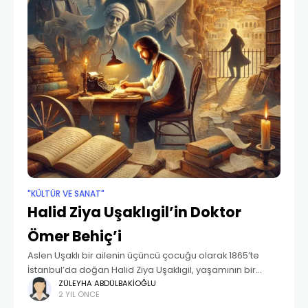
"KÜLTÜR VE SANAT"
Halid Ziya Uşaklıgil’in Doktor
Ömer Behiç’i
Aslen Uşaklı bir ailenin üçüncü çocuğu olarak 1865’te
İstanbul’da doğan Halid Ziya Uşaklıgil, yaşamının bir
dönemini İzmir’de geçirse de yine İstanbul’a döner. İlk
ZÜLEYHA ABDÜLBAKIOĞLU
2 YIL ÖNCE
yazıları henüz öğrenciyken yayımlanır, babasının ticari