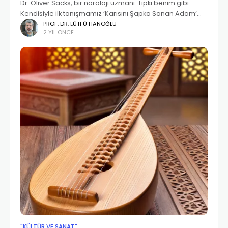
Dr. Oliver Sacks, bir nöroloji uzmanı. Tıpkı benim gibi.
Kendisiyle ilk tanışmamız ‘Karısını Şapka Sanan Adam’
kitabının 1996’da Türkçeye çevrilmesi ile oldu. Benim de
PROF. DR. LÜTFÜ HANOĞLU
2 YIL ÖNCE
yoğun biçimde davranış nörolojisi çalıştığım, Bakırköy’ün
"KÜLTÜR VE SANAT"