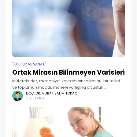
"KÜLTÜR VE SANAT"
Ortak Mirasın Bilinmeyen Varisleri
Mütefekkirler, medeniyet kavramının tanımını; “bir millet
ve toplumun maddi, manevi varlığına ait üstün
niteliklerden, değerlerden, fikir ve sanat hayatındaki
DOÇ. DR. MURAT SALIM TOKAÇ
11 YIL ÖNCE
çalışmalardan, ilim, teknik, sanayi, ticaret vb. sahalardaki
nimetlerden yararlanarak ulaştığı bolluk,