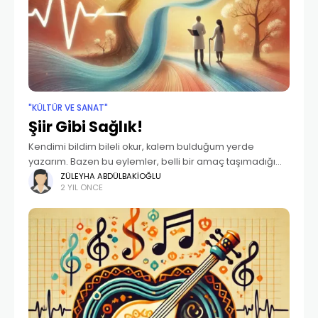
"KÜLTÜR VE SANAT"
Şiir Gibi Sağlık!
Kendimi bildim bileli okur, kalem bulduğum yerde
yazarım. Bazen bu eylemler, belli bir amaç taşımadığı
gibi estetik kaygı da barındırmaz. Zamandan, mekândan,
ZÜLEYHA ABDÜLBAKIOĞLU
2 YIL ÖNCE
hâletiruhiyeden bağımsız; ana dilde, çeviriyle veyahut
anlamsız… Ne