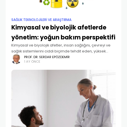
SAĞLIK TEKNOLOJİLERİ VE ARAŞTIRMA
Kimyasal ve biyolojik afetlerde
yönetim: yoğun bakım perspektifi
Kimyasal ve biyolojik afetler, insan sağlığını, çevreyi ve
sağlık sistemlerini ciddi biçimde tehdit eden, yüksek
mortalite ve morbidite oranlarına yol açabilen
PROF. DR. SERDAR EPÖZDEMIR
1 AY ÖNCE
olağanüstü durumlardır (1). Tarihsel süreçte kimyasal
ajanların savaş alanlarında