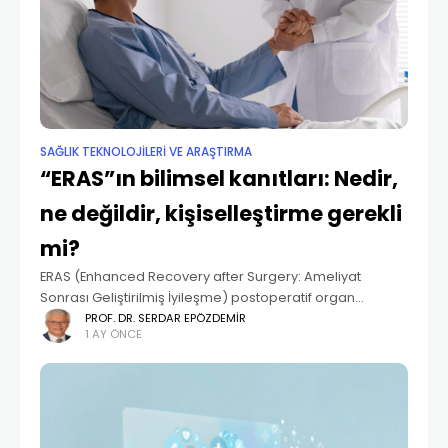
SAĞLIK TEKNOLOJİLERİ VE ARAŞTIRMA
“ERAS”ın bilimsel kanıtları: Nedir,
ne değildir, kişiselleştirme gerekli
mi?
ERAS (Enhanced Recovery after Surgery: Ameliyat
Sonrası Geliştirilmiş İyileşme) postoperatif organ
disfonksiyonunu minimalize etmek ve hastayı mümkün
PROF. DR. SERDAR EPÖZDEMIR
1 AY ÖNCE
olduğu kadar erken normale döndürmek amacıyla
oluşturulmuş multidisipliner, multimodal bir programdır.
Bu protokol