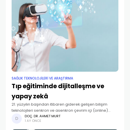
SAĞLIK TEKNOLOJİLERİ VE ARAŞTIRMA
Tıp eğitiminde dijitalleşme ve
yapay zekâ
21. yüzyılın başından itibaren giderek gelişen bilişim
teknolojileri senkron ve asenkron çevrim içi (online)
öğrenme olanaklarının arttırarak öğrenenlerin zaman ve
DOÇ. DR. AHMET MURT
1 AY ÖNCE
mekândan bağımsız bilgiye erişimini kolaylaştırmış;
interaktif öğrenme yönetim sistemleri, video