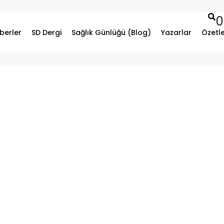
0
berler
SD Dergi
Sağlık Günlüğü (Blog)
Yazarlar
Özetl