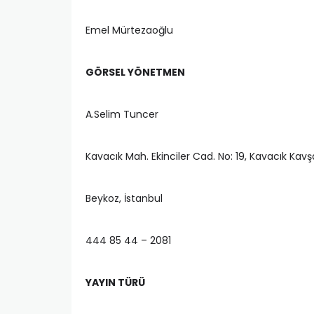
Emel Mürtezaoğlu
GÖRSEL YÖNETMEN
A.Selim Tuncer
Kavacık Mah. Ekinciler Cad. No: 19, Kavacık Kavş
Beykoz, İstanbul
444 85 44 – 2081
YAYIN TÜRÜ