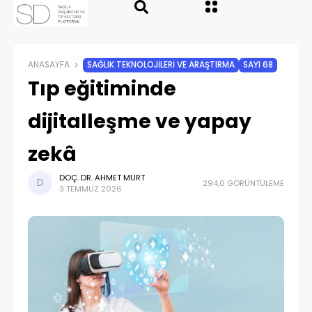
ANASAYFA
SAĞLIK TEKNOLOJİLERİ VE ARAŞTIRMA
SAYI 68
Tıp eğitiminde
dijitalleşme ve yapay
zekâ
DOÇ. DR. AHMET MURT
294,0 GÖRÜNTÜLEME
3 TEMMUZ 2026