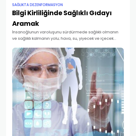
SAĞLIKTA DEZENFORMASYON
Bilgi Kirliliğinde Sağlıklı Gıdayı
Aramak
İnsanoğlunun varoluşunu sürdürmede sağlıklı olmanın
ve sağlıklı kalmanın yolu; hava, su, yiyecek ve içecek
kalitesinden geçer. Geçmişten günümüze toplayıcılık,
avcılık ve tarımla birlikte yerleşik hayata geçiş, endüstri
devrimi sonrasında yeni