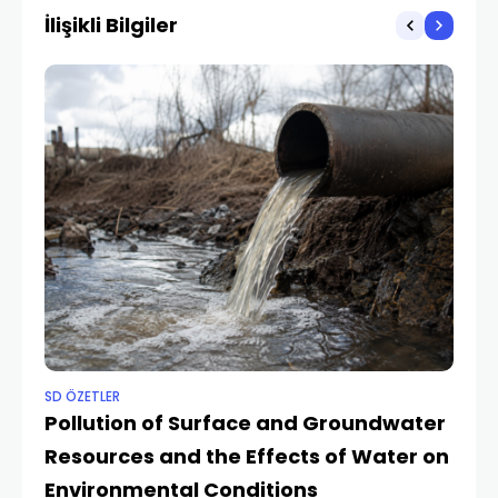
İlişikli Bilgiler
SD ÖZETLER
SD
Pollution of Surface and Groundwater
M
Resources and the Effects of Water on
P
Environmental Conditions
an