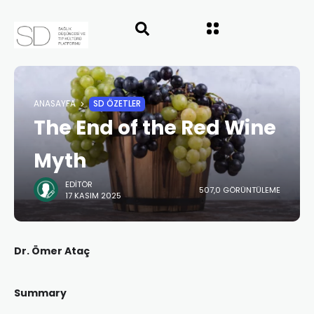
ANASAYFA
SD ÖZETLER
The End of the Red Wine
Myth
EDITÖR
507,0 GÖRÜNTÜLEME
17 KASIM 2025
Dr. Ömer Ataç
Summary