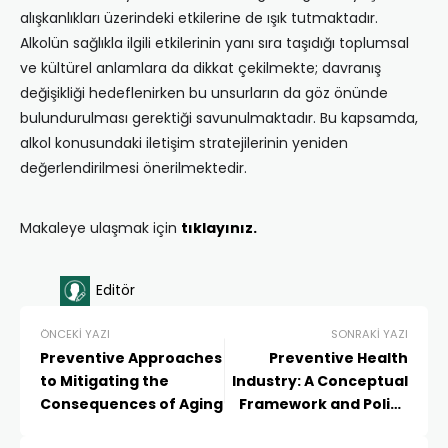
alışkanlıkları üzerindeki etkilerine de ışık tutmaktadır.
Alkolün sağlıkla ilgili etkilerinin yanı sıra taşıdığı toplumsal
ve kültürel anlamlara da dikkat çekilmekte; davranış
değişikliği hedeflenirken bu unsurların da göz önünde
bulundurulması gerektiği savunulmaktadır. Bu kapsamda,
alkol konusundaki iletişim stratejilerinin yeniden
değerlendirilmesi önerilmektedir.
Makaleye ulaşmak için
tıklayınız.
Editör
ÖNCEKI YAZI
SONRAKI YAZI
Preventive Approaches
Preventive Health
to Mitigating the
Industry: A Conceptual
Consequences of Aging
Framework and Policy
Recommendations