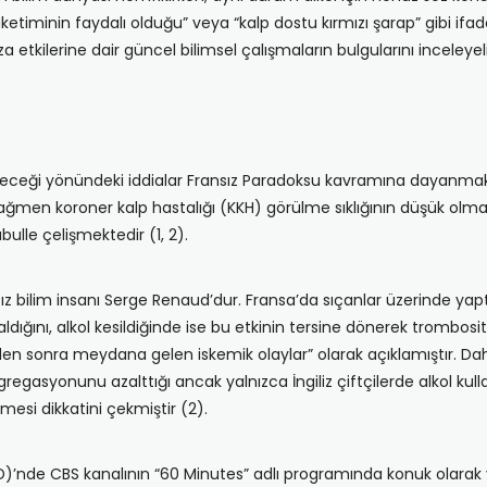
timinin faydalı olduğu” veya “kalp dostu kırmızı şarap” gibi ifad
a etkilerine dair güncel bilimsel çalışmaların bulgularını inceleye
abileceği yönündeki iddialar Fransız Paradoksu kavramına dayanm
men koroner kalp hastalığı (KKH) görülme sıklığının düşük olmas
ulle çelişmektedir (1, 2).
ız bilim insanı Serge Renaud’dur. Fransa’da sıçanlar üzerinde yapt
ını, alkol kesildiğinde ise bu etkinin tersine dönerek trombosit
n sonra meydana gelen iskemik olaylar” olarak açıklamıştır. Daha s
regasyonunu azalttığı ancak yalnızca İngiliz çiftçilerde alkol kul
mesi dikkatini çekmiştir (2).
ABD)’nde CBS kanalının “60 Minutes” adlı programında konuk olarak