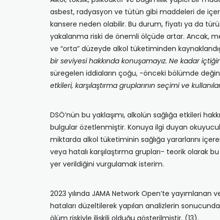
asbest, radyasyon ve tütün gibi maddeleri de içere
kansere neden olabilir. Bu durum, fiyatı ya da türü 
yakalanma riski de önemli ölçüde artar. Ancak, me
ve “orta” düzeyde alkol tüketiminden kaynaklandığ
bir seviyesi hakkında konuşamayız. Ne kadar içtiğini
süregelen iddiaların çoğu, -önceki bölümde deği
etkileri, karşılaştırma gruplarının seçimi ve kullanılan
DSÖ’nün bu yaklaşımı, alkolün sağlığa etkileri h
bulgular özetlenmiştir. Konuya ilgi duyan okuyucula
miktarda alkol tüketiminin sağlığa yararlarını içere
veya hatalı karşılaştırma grupları- teorik olarak b
yer verildiğini vurgulamak isterim.
2023 yılında JAMA Network Open’te yayımlanan ve 1
hataları düzeltilerek yapılan analizlerin sonucund
ölüm riskiyle ilişkili olduğu gösterilmiştir. (13).