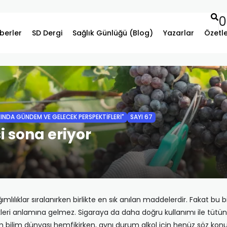
0
berler
SD Dergi
Sağlık Günlüğü (Blog)
Yazarlar
Özetl
RINDA GÜNDEM VE GELECEK PERSPEKTIFLERI"
SAYI 67
i sona eriyor
ımlılıklar sıralanırken birlikte en sık anılan maddelerdir. Fakat bu birl
eri anlamına gelmez. Sigaraya da daha doğru kullanımı ile tütün v
bilim dünyası hemfikirken, aynı durum alkol için henüz söz konu