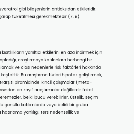
eratrol gibi bileşenlerin antioksidan etkileridir.
 şarap tüketilmesi gerekmektedir (7, 8).
ıtlılıkların yanıltıcı etkilerini en aza indirmek için
ladığı, araştırmaya katılanlara herhangi bir
lamak ve olası nedenlerle risk faktörleri hakkında
fettik. Bu araştırma türleri hipotez geliştirmek,
yerarşisi piramidinde ikincil çalışmalar (meta-
sından en zayıf araştırmalar değillerdir fakat
remezler, belki ipucu verebilirler. Üstelik, seçim
kle gönüllü katılımlarda veya belirli bir gruba
hatırlama yanlılığı, ters nedensellik ve