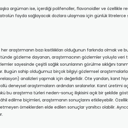
şka argüman ise, içerdiği polifenoller, flavonoidler ve özellikle resv
ratrolün fayda sağlayacak dozlara ulaşması için günlük litrelerce
her araştırmanın bazı kısıtlılıkları olduğunun farkında olmak ve bu kıs
tünde gözleme dayanan, araştırmacının gözlemler yoluyla veri top
ler sayesinde çeşitli sağlık sorunlarının görülme sıklığını tanım
ugün sahip olduğumuz birçok bilgiyi gözlemsel araştırmalarla keş
(korelasyon) analizleri yapmak için değerlidir. Öte yandan, kanıt hi
lü deneysel araştırmaların ardından sıralanırlar. Kanıt üretimi açı
kü bu araştırma türleri neden-sonuç ilişkisini açık bir şekilde göste
dâhil edilme biçimleri, araştırmanın sonuçlarını etkileyebilir. Özelli
meyen örneklerden elde edilen sonuçlar yanıltıcı olabilir. Ayrıca 
r.