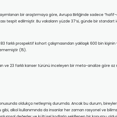
yayımlanan bir araştırmaya göre, Avrupa Birliğinde sadece “hafif
ası tespit edilmiştir. Bu vakaların yüzde 37’si, günde bir standart
 farklı prospektif kohort çalışmasından yaklaşık 600 bin kişinin v
nememiştir (15).
an ve 23 farklı kanser türünü inceleyen bir meta-analize göre az m
 konusunda oldukça netleşmiş durumda. Ancak bu durum, bireylerin k
 gibi, alkol kullanımında da insanlar her zaman rasyonel ve bilim
a toplumsal değerler ve kültürel kodlarla şekillenen bir konumu o