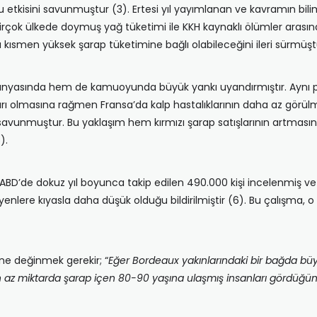
 etkisini savunmuştur (3). Ertesi yıl yayımlanan ve kavramın bil
k ülkede doymuş yağ tüketimi ile KKH kaynaklı ölümler arasında poz
 kısmen yüksek şarap tüketimine bağlı olabileceğini ileri sürmüşt
yasında hem de kamuoyunda büyük yankı uyandırmıştır. Aynı pro
rı olmasına rağmen Fransa’da kalp hastalıklarının daha az görülm
savunmuştur. Bu yaklaşım hem kırmızı şarap satışlarının artmasın
).
ABD’de dokuz yıl boyunca takip edilen 490.000 kişi incelenmiş ve
eyenlere kıyasla daha düşük olduğu bildirilmiştir (6). Bu çalışma,
e değinmek gerekir; “
Eğer Bordeaux yakınlarındaki bir bağda
gün az miktarda şarap içen 80-90 yaşına ulaşmış insanları gördüğü