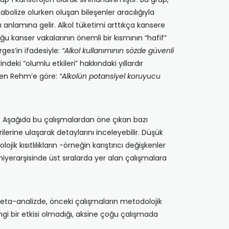
bolize olurken oluşan bileşenler aracılığıyla
ı anlamına gelir. Alkol tüketimi arttıkça kansere
 kanser vakalarının önemli bir kısmının “hafif”
ges’in ifadesiyle:
“Alkol kullanımının sözde güvenli
rindeki “olumlu etkileri” hakkındaki yıllardır
gen Rehm’e göre:
“Alkolün potansiyel koruyucu
. Aşağıda bu çalışmalardan öne çıkan bazı
lerine ulaşarak detaylarını inceleyebilir. Düşük
k kısıtlılıkların -örneğin karıştırıcı değişkenler
hiyerarşisinde üst sıralarda yer alan çalışmalara
meta-analizde, önceki çalışmaların metodolojik
ngi bir etkisi olmadığı, aksine çoğu çalışmada