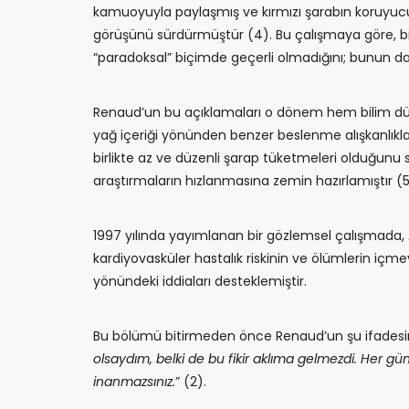
kamuoyuyla paylaşmış ve kırmızı şarabın koruyucu
görüşünü sürdürmüştür (4). Bu çalışmaya göre, birço
“paradoksal” biçimde geçerli olmadığını; bunun da
Renaud’un bu açıklamaları o dönem hem bilim dün
yağ içeriği yönünden benzer beslenme alışkanlıkla
birlikte az ve düzenli şarap tüketmeleri olduğunu 
araştırmaların hızlanmasına zemin hazırlamıştır (5
1997 yılında yayımlanan bir gözlemsel çalışmada, 
kardiyovasküler hastalık riskinin ve ölümlerin içm
yönündeki iddiaları desteklemiştir.
Bu bölümü bitirmeden önce Renaud’un şu ifadesin
olsaydım, belki de bu fikir aklıma gelmezdi. Her 
inanmazsınız.
” (2).