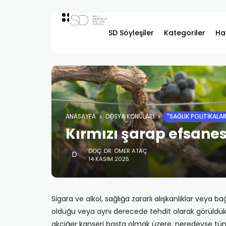
SD Söyleşiler
Kategoriler
Ha
ANASAYFA
DOSYA KONULARI
"SAĞLIK POLITIKALA
Kırmızı şarap efsanes
DOÇ. DR. ÖMER ATAÇ
14 KASIM 2025
Sigara ve alkol, sağlığa zararlı alışkanlıklar veya bağ
olduğu veya aynı derecede tehdit olarak görüldükl
akciğer kanseri başta olmak üzere, neredeyse tüm 