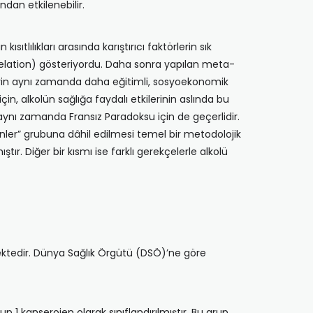
ından etkilenebilir.
sıtlılıkları arasında karıştırıcı faktörlerin sık
rrelation) gösteriyordu. Daha sonra yapılan meta-
cilerin aynı zamanda daha eğitimli, sosyoekonomik
çin, alkolün sağlığa faydalı etkilerinin aslında bu
 aynı zamanda Fransız Paradoksu için de geçerlidir.
eyenler” grubuna dâhil edilmesi temel bir metodolojik
r. Diğer bir kısmı ise farklı gerekçelerle alkolü
rmektedir. Dünya Sağlık Örgütü (DSÖ)’ne göre
p 1 kanserojen olarak sınıflandırılmıştır. Bu grup,