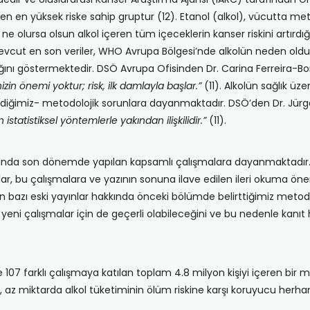
n en yüksek riske sahip gruptur (12). Etanol (alkol), vücutta meta
ne olursa olsun alkol içeren tüm içeceklerin kanser riskini artırdığ
vcut en son veriler, WHO Avrupa Bölgesi’nde alkolün neden olduğu
ını göstermektedir. DSÖ Avrupa Ofisinden Dr. Carina Ferreira-Bor
zin önemi yoktur; risk, ilk damlayla başlar.”
(11). Alkolün sağlık üze
ndiğimiz- metodolojik sorunlara dayanmaktadır. DSÖ’den Dr. Jür
 istatistiksel yöntemlerle yakından ilişkilidir.”
(11).
akkında son dönemde yapılan kapsamlı çalışmalara dayanmaktadır
r, bu çalışmalara ve yazının sonuna ilave edilen ileri okuma öneri
n bazı eski yayınlar hakkında önceki bölümde belirttiğimiz metodoloji
u yeni çalışmalar için de geçerli olabileceğini ve bu nedenle kanıt 
07 farklı çalışmaya katılan toplam 4.8 milyon kişiyi içeren bir 
a, az miktarda alkol tüketiminin ölüm riskine karşı koruyucu herha