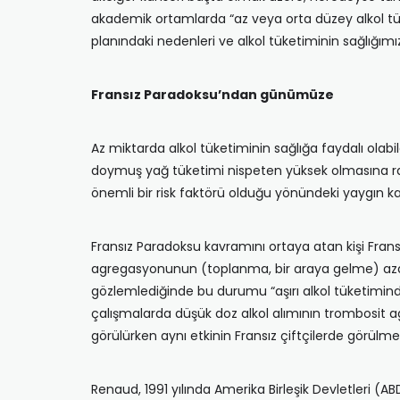
akademik ortamlarda “az veya orta düzey alkol tüke
planındaki nedenleri ve alkol tüketiminin sağlığımız
Fransız Paradoksu’ndan günümüze
Az miktarda alkol tüketiminin sağlığa faydalı ol
doymuş yağ tüketimi nispeten yüksek olmasına rağ
önemli bir risk faktörü olduğu yönündeki yaygın kab
Fransız Paradoksu kavramını ortaya atan kişi Frans
agregasyonunun (toplanma, bir araya gelme) azaldığ
gözlemlediğinde bu durumu “aşırı alkol tüketiminde
çalışmalarda düşük doz alkol alımının trombosit ag
görülürken aynı etkinin Fransız çiftçilerde görülme
Renaud, 1991 yılında Amerika Birleşik Devletleri (