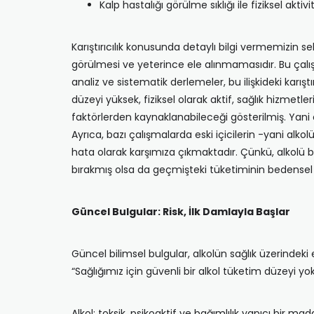
Kalp hastalığı görülme sıklığı ile fiziksel aktiv
Karıştırıcılık konusunda detaylı bilgi vermemizin sebe
görülmesi ve yeterince ele alınmamasıdır. Bu çalış
analiz ve sistematik derlemeler, bu ilişkideki karı
düzeyi yüksek, fiziksel olarak aktif, sağlık hizmetle
faktörlerden kaynaklanabileceği gösterilmiş. Yani 
Ayrıca, bazı çalışmalarda eski içicilerin -yani alko
hata olarak karşımıza çıkmaktadır. Çünkü, alkolü bı
bırakmış olsa da geçmişteki tüketiminin bedensel et
Güncel Bulgular: Risk, İlk Damlayla Başlar
Güncel bilimsel bulgular, alkolün sağlık üzerindek
“Sağlığımız için güvenli bir alkol tüketim düzeyi yoktu
Alkol; toksik, psikoaktif ve bağımlılık yapıcı bir m