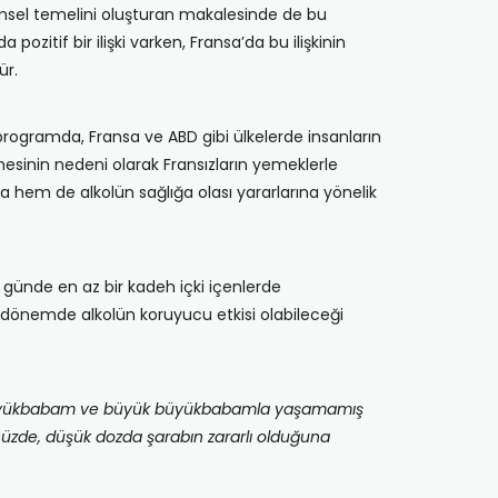
imsel temelini oluşturan makalesinde de bu
itif bir ilişki varken, Fransa’da bu ilişkinin
ür.
gramda, Fransa ve ABD gibi ülkelerde insanların
esinin nedeni olarak Fransızların yemeklerle
a hem de alkolün sağlığa olası yararlarına yönelik
 günde en az bir kadeh içki içenlerde
 o dönemde alkolün koruyucu etkisi olabileceği
 büyükbabam ve büyük büyükbabamla yaşamamış
nüzde, düşük dozda şarabın zararlı olduğuna