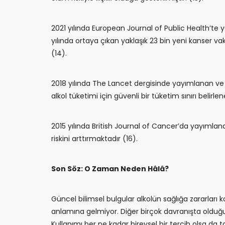
2021 yılında European Journal of Public Health’te 
yılında ortaya çıkan yaklaşık 23 bin yeni kanser vak
(14).
2018 yılında The Lancet dergisinde yayımlanan ve 83
alkol tüketimi için güvenli bir tüketim sınırı belirle
2015 yılında British Journal of Cancer’da yayımlan
riskini arttırmaktadır (16).
Son Söz: O Zaman Neden Hâlâ?
Güncel bilimsel bulgular alkolün sağlığa zararları
anlamına gelmiyor. Diğer birçok davranışta olduğu
Kullanımı her ne kadar bireysel bir tercih olsa d