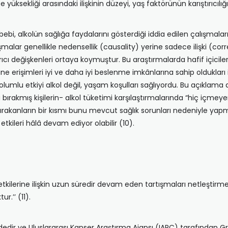
ite yüksekliği arasındaki ilişkinin düzeyi, yaş faktörünün karıştırıcılığ
bi, alkolün sağlığa faydalarını gösterdiği iddia edilen çalışmaların kı
malar genellikle nedensellik (causality) yerine sadece ilişki (co
ştırıcı değişkenleri ortaya koymuştur. Bu araştırmalarda hafif içi
rine erişimleri iyi ve daha iyi beslenme imkânlarına sahip oldukları i
olumlu etkiyi alkol değil, yaşam koşulları sağlıyordu. Bu açıklama
lü bırakmış kişilerin- alkol tüketimi karşılaştırmalarında “hiç içm
rakanların bir kısmı bunu mevcut sağlık sorunları nedeniyle yapmıştı
kileri hâlâ devam ediyor olabilir (10).
i etkilerine ilişkin uzun süredir devam eden tartışmaları netleşti
r.’’ (11).
addedir ve Uluslararası Kanser Araştırma Ajansı (IARC) tarafından Gru