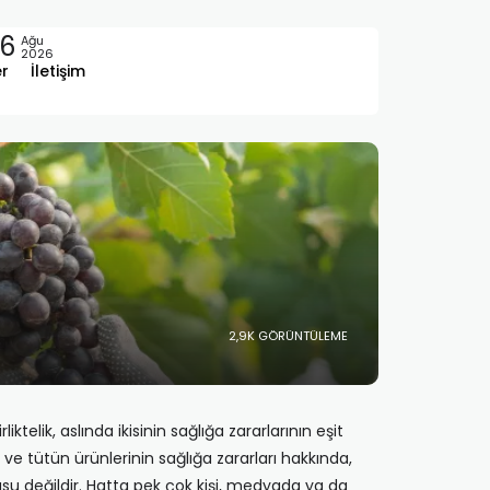
6
Ağu
2026
er
İletişim
2,9K GÖRÜNTÜLEME
iktelik, aslında ikisinin sağlığa zararlarının eşit
e tütün ürünlerinin sağlığa zararları hakkında,
su değildir. Hatta pek çok kişi, medyada ya da