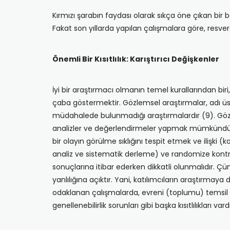
Kırmızı şarabın faydası olarak sıkça öne çıkan bir ba
Fakat son yıllarda yapılan çalışmalara göre, resve
Önemli Bir Kısıtlılık: Karıştırıcı Değişkenler
İyi bir araştırmacı olmanın temel kurallarından biri, 
çaba göstermektir. Gözlemsel araştırmalar, adı üs
müdahalede bulunmadığı araştırmalardır (9). Gözlem
analizler ve değerlendirmeler yapmak mümkündür. B
bir olayın görülme sıklığını tespit etmek ve ilişki 
analiz ve sistematik derleme) ve randomize kontrol
sonuçlarına itibar ederken dikkatli olunmalıdır. Çün
yanlılığına açıktır. Yani, katılımcıların araştırmaya 
odaklanan çalışmalarda, evreni (toplumu) temsil et
genellenebilirlik sorunları gibi başka kısıtlılıkları vardı