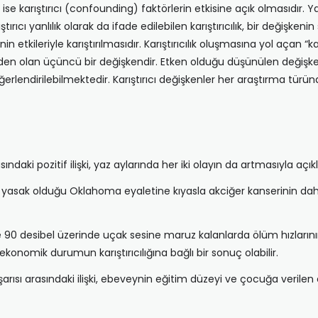
k ise karıştırıcı (confounding) faktörlerin etkisine açık olmasıdır. 
ırıcı yanlılık olarak da ifade edilebilen karıştırıcılık, bir değişken
in etkileriyle karıştırılmasıdır. Karıştırıcılık oluşmasına yol açan 
 neden olan üçüncü bir değişkendir. Etken olduğu düşünülen deği
erlendirilebilmektedir. Karıştırıcı değişkenler her araştırma türünd
ki pozitif ilişki, yaz aylarında her iki olayın da artmasıyla açıklan
yasak olduğu Oklahoma eyaletine kıyasla akciğer kanserinin dah
90 desibel üzerinde uçak sesine maruz kalanlarda ölüm hızlarının
konomik durumun karıştırıcılığına bağlı bir sonuç olabilir.
ısı arasındaki ilişki, ebeveynin eğitim düzeyi ve çocuğa verilen eği