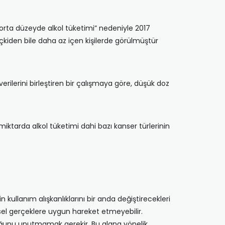
-orta düzeyde alkol tüketimi” nedeniyle 2017
 içkiden bile daha az içen kişilerde görülmüştür
erilerini birleştiren bir çalışmaya göre, düşük doz
iktarda alkol tüketimi dahi bazı kanser türlerinin
ullanım alışkanlıklarını bir anda değiştirecekleri
sel gerçeklere uygun hareket etmeyebilir.
lduğunu unutmamak gerekir. Bu alana yönelik