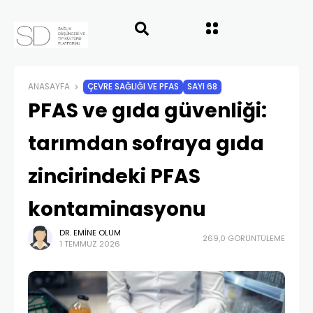
ANASAYFA
ÇEVRE SAĞLIĞI VE PFAS
SAYI 68
PFAS ve gıda güvenliği:
tarımdan sofraya gıda
zincirindeki PFAS
kontaminasyonu
DR. EMINE OLUM
269,0 GÖRÜNTÜLEME
1 TEMMUZ 2026