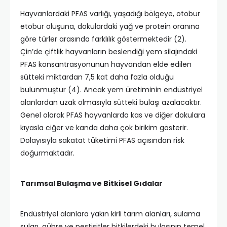
Hayvanlardaki PFAS varlığı, yaşadığı bölgeye, otobur
etobur oluşuna, dokulardaki yağ ve protein oranına
göre türler arasında farklılık göstermektedir (2).
Çin’de çiftlik hayvanların beslendiği yem silajındaki
PFAS konsantrasyonunun hayvandan elde edilen
sütteki miktardan 7,5 kat daha fazla olduğu
bulunmuştur (4). Ancak yem üretiminin endüstriyel
alanlardan uzak olmasıyla sütteki bulaşı azalacaktır.
Genel olarak PFAS hayvanlarda kas ve diğer dokulara
kıyasla ciğer ve kanda daha çok birikim gösterir.
Dolayısıyla sakatat tüketimi PFAS açısından risk
doğurmaktadır.
Tarımsal Bulaşma ve Bitkisel Gıdalar
Endüstriyel alanlara yakın kirli tarım alanları, sulama
suları, gübre ve pestisitler bitkilerdeki bulaşının temel