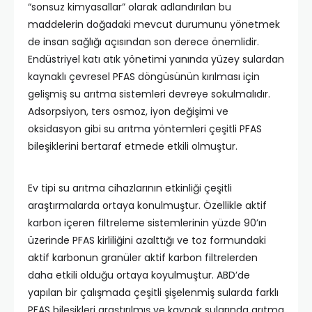
“sonsuz kimyasallar” olarak adlandırılan bu
maddelerin doğadaki mevcut durumunu yönetmek
de insan sağlığı açısından son derece önemlidir.
Endüstriyel katı atık yönetimi yanında yüzey sulardan
kaynaklı çevresel PFAS döngüsünün kırılması için
gelişmiş su arıtma sistemleri devreye sokulmalıdır.
Adsorpsiyon, ters osmoz, iyon değişimi ve
oksidasyon gibi su arıtma yöntemleri çeşitli PFAS
bileşiklerini bertaraf etmede etkili olmuştur.
Ev tipi su arıtma cihazlarının etkinliği çeşitli
araştırmalarda ortaya konulmuştur. Özellikle aktif
karbon içeren filtreleme sistemlerinin yüzde 90’ın
üzerinde PFAS kirliliğini azalttığı ve toz formundaki
aktif karbonun granüler aktif karbon filtrelerden
daha etkili olduğu ortaya koyulmuştur. ABD’de
yapılan bir çalışmada çeşitli şişelenmiş sularda farklı
PFAS bileşikleri araştırılmış ve kaynak sularında arıtma