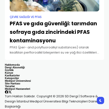
ÇEVRE SAĞLIĞI VE PFAS
PFAS ve gıda güvenliği: tarımdan
sofraya gıda zincirindeki PFAS
kontaminasyonu
PFAS (per- and polyfluoroalkyl substances) olarak
kısaltılan perfloroalkil bileşenleri su ve yağ itici özellikleri
sebebiyle tekstilden mutfak ekipmanlarına, gıda
ambalajlarından askerî ürünlere ve yangın söndürücü
Hakkımızda
aletlere kadar birçok tüketim ürününde
Dergi Aboneliği
Gizlilik
Künye
Karikatürler
Kategoriler
Medipol Üniversitesi
Site Haritası
Yazarlar
Medipol Hastaneleri
Tüm Hakları Saklıdır. Copyright © 2026 SD Dergi | Software &
Design İstanbul Medipol Üniversitesi Bilgi Teknolojileri Daire
Başkanlığı