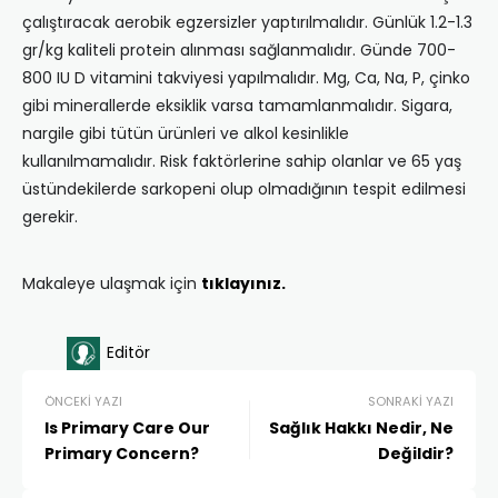
çalıştıracak aerobik egzersizler yaptırılmalıdır. Günlük 1.2-1.3
gr/kg kaliteli protein alınması sağlanmalıdır. Günde 700-
800 IU D vitamini takviyesi yapılmalıdır. Mg, Ca, Na, P, çinko
gibi minerallerde eksiklik varsa tamamlanmalıdır. Sigara,
nargile gibi tütün ürünleri ve alkol kesinlikle
kullanılmamalıdır. Risk faktörlerine sahip olanlar ve 65 yaş
üstündekilerde sarkopeni olup olmadığının tespit edilmesi
gerekir.
Makaleye ulaşmak için
tıklayınız.
Editör
ÖNCEKI YAZI
SONRAKI YAZI
Is Primary Care Our
Sağlık Hakkı Nedir, Ne
Primary Concern?
Değildir?