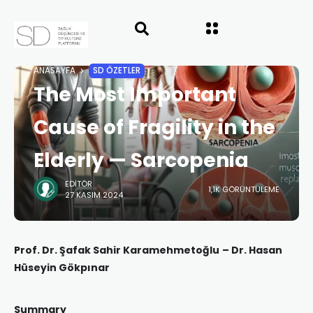
ANASAYFA
SD ÖZETLER
The Most Important
Cause of Fragility in the
Elderly — Sarcopenia
EDITÖR
1,1K GÖRÜNTÜLEME
27 KASIM 2024
Prof. Dr. Şafak Sahir Karamehmetoğlu
– Dr. Hasan
Hüseyin Gökpınar
Summary