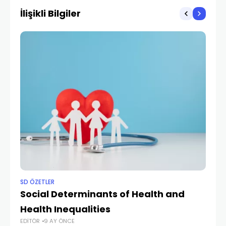
İlişikli Bilgiler
SD ÖZETLER
SD
Social Determinants of Health and
R
Health Inequalities
f
EDITÖR
9 AY ÖNCE
EDI