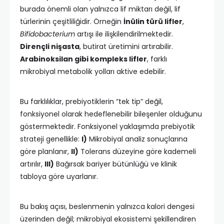
burada önemli olan yalnızca lif miktarı değil, lif
türlerinin çeşitliliğidir. Örneğin
İnülin türü lifler
,
Bifidobacterium
artışı ile ilişkilendirilmektedir.
Dirençli nişasta
, butirat üretimini artırabilir.
Arabinoksilan gibi kompleks lifler
, farklı
mikrobiyal metabolik yolları aktive edebilir.
Bu farklılıklar, prebiyotiklerin “tek tip” değil,
fonksiyonel olarak hedeflenebilir bileşenler olduğunu
göstermektedir. Fonksiyonel yaklaşımda prebiyotik
strateji genellikle:
I)
Mikrobiyal analiz sonuçlarına
göre planlanır,
II)
Tolerans düzeyine göre kademeli
artırılır,
III)
Bağırsak bariyer bütünlüğü ve klinik
tabloya göre uyarlanır.
Bu bakış açısı, beslenmenin yalnızca kalori dengesi
üzerinden değil; mikrobiyal ekosistemi şekillendiren