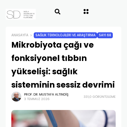
ANASAYFA
SAĞLIK TEKNOLOJILERI VE ARAŞTIRMA
SAYI 68
Mikrobiyota çağı ve
fonksiyonel tıbbın
yükselişi: sağlık
sisteminin sessiz devrimi
PROF. DR. MUSTAFA ALTINDIŞ
331,0 GÖRÜNTÜLEME
3 TEMMUZ 2026