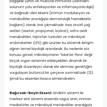
bağışıklık yanıtı ve mukozal immünite üzerinden
solunum yolu enfeksiyonları ve inflamasyonla ilişki)
ve bağırsak–deri ekseni (immün modülasyon ve
metabolitler aracılığıyla dermatolojik hastalıklarla
bağlantı) olarak öne çıkmaktadır. Kısa zincirli yağ
asitleri (asetat, propiyonat, bütirat), safra asidi
metabolitleri, triptofan türevleri ve mikrobiyal
endotoksinler (LPS) gibi ürünler bu sistemik iletişim
ağının temel biyolojik aracılarıdır. Bu nedenle söz
konusu görsel, mikrobiyotanın “lokal bir flora” değil
birçok organ sistemini etkileyebilen dinamik bir
biyolojik düzenleyici olarak ele alınması gerektiğini
vurgulayan bütüncül bir çerçeve sunmaktadır (12).
Şimdi bu eksenleri kısaca isimlendirelim.
Bağırsak–Beyin Ekseni:
Sindirim sistemi ile
merkezi sinir sistemi arasında vagus siniri, immün
mediatörler ve mikrobiyal metabolitler aracılığıyla