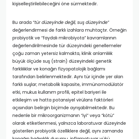
kişiselleştirilebileceğini öne sürmektedir.
Bu arada “
tür düzeyinde değil, suş düzeyinde
”
değerlendirmesi de farklı izahlara muhtaçtır. Örneğin
probiyotik ve “faydalı mikrobiyota” kavramlarının
değerlendirilmesinde tür düzeyindeki genellemeler
çoğu zaman yetersiz kalmakta, klinik anlamlılık
büyük ölçüde suş (strain) düzeyindeki genetik
farklılıklar ve konağın fizyopatolojik bağlamı
tarafından belirlenmektedir. Aynı tür içinde yer alan
farklı suşlar; metabolik kapasite, immünomodülatör
etki, mukus kullanım profili, epitel bariyeri ile
etkileşim ve hatta potansiyel virülans faktörleri
açısından belirgin biçimde ayrışabilmektedir. Bu
nedenle bir mikroorganizmanın “iyi” veya “kötü”
olarak etiketlenmesi, yalnızca laboratuvar düzeyinde
gösterilen probiyotik özelliklere değil, aynı zamanda
konağın bağışıklık durumu, inflamatuvar yükü,