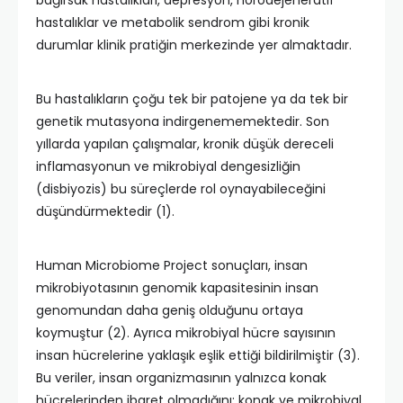
bağırsak hastalıkları, depresyon, nörodejeneratif
hastalıklar ve metabolik sendrom gibi kronik
durumlar klinik pratiğin merkezinde yer almaktadır.
Bu hastalıkların çoğu tek bir patojene ya da tek bir
genetik mutasyona indirgenememektedir. Son
yıllarda yapılan çalışmalar, kronik düşük dereceli
inflamasyonun ve mikrobiyal dengesizliğin
(disbiyozis) bu süreçlerde rol oynayabileceğini
düşündürmektedir (1).
Human Microbiome Project sonuçları, insan
mikrobiyotasının genomik kapasitesinin insan
genomundan daha geniş olduğunu ortaya
koymuştur (2). Ayrıca mikrobiyal hücre sayısının
insan hücrelerine yaklaşık eşlik ettiği bildirilmiştir (3).
Bu veriler, insan organizmasının yalnızca konak
hücrelerinden ibaret olmadığını; konak ve mikrobiyal