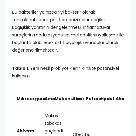
Bu bakteriler yalnızca “iyi bakteri” olarak
tanımlanabilecek pasif organizmalar değildir.
Bağışıklık yanıtının dengelenmesi, inflamatuvar
süreçlerin modülasyonu ve metabolik sinyalleşme ile
bağlantılı olabilecek aktif biyolojik oyuncular olarak
değerlendirilmektedir.
Tablo 1
. Yeni nesil probiyotiklerin klinikte potansiyel
kullanımı
Mikroorganizma
Ana Mekanizma
Klinik Potansiyel
Hedef Alan
Mukus
tabakası
Akkerm
güçlendi
Obezite,