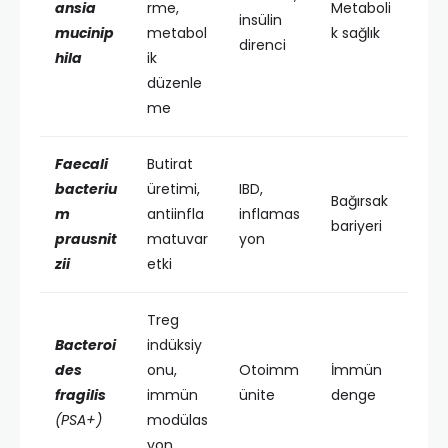
ansia
rme,
Metaboli
insülin
mucinip
metabol
k sağlık
direnci
hila
ik
düzenle
me
Faecali
Butirat
bacteriu
üretimi,
IBD,
Bağırsak
m
antiinfla
inflamas
bariyeri
prausnit
matuvar
yon
zii
etki
Treg
Bacteroi
indüksiy
des
onu,
Otoimm
İmmün
fragilis
immün
ünite
denge
(PSA+)
modülas
yon