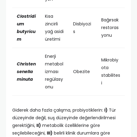
Clostridi
Kısa
Bağırsak
um
zincirli
Disbiyozi
restoras
butyricu
yağ asidi
s
yonu
m
üretimi
Enerji
Mikrobiy
Christen
metabol
ota
senella
izması
Obezite
stabilites
minuta
regülasy
i
onu
Giderek daha fazla çalışma, probiyotiklerin:
I)
Tür
düzeyinde değil, suş düzeyinde değerlendirilmesi
gerektiğini,
II)
metabolik özelliklerine göre
seçilebileceğini,
III)
belirli klinik durumlara göre