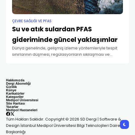
ÇEVRE SAĞLIĞI VE PFAS
Su ve atık sulardan PFAS
gideriminde güncel yaklaşımlar
Dünya genelinde, gelişmiş izleme yöntemleriyle tespit
sınırlarının düşmesi, regülasyonların sıkılaşması ve
kamuoyu duyarlılığının artması, belediye ve endüstri
ölçekli arıtım yatırımlarını hızlandırmaktadır. Bugün,
yüzbinlerce nüfusa hizmet veren içme suyu tesislerinden
farmasötik,
Hakkımızda
Dergi Aboneliği
Gizlilik
Künye
Karikatürler
Kategoriler
Medipol Üniversitesi
Site Haritası
Yazarlar
Medipol Hastaneleri
Tüm Hakları Saklıdır. Copyright © 2026 SD Dergi | Software &
Design İstanbul Medipol Üniversitesi Bilgi Teknolojileri Daire
Başkanlığı