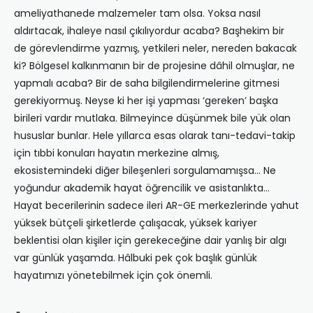
ameliyathanede malzemeler tam olsa. Yoksa nasıl
aldırtacak, ihaleye nasıl çıkılıyordur acaba? Başhekim bir
de görevlendirme yazmış, yetkileri neler, nereden bakacak
ki? Bölgesel kalkınmanın bir de projesine dâhil olmuşlar, ne
yapmalı acaba? Bir de saha bilgilendirmelerine gitmesi
gerekiyormuş. Neyse ki her işi yapması ‘gereken’ başka
birileri vardır mutlaka. Bilmeyince düşünmek bile yük olan
hususlar bunlar. Hele yıllarca esas olarak tanı-tedavi-takip
için tıbbi konuları hayatın merkezine almış,
ekosistemindeki diğer bileşenleri sorgulamamışsa… Ne
yoğundur akademik hayat öğrencilik ve asistanlıkta…
Hayat becerilerinin sadece ileri AR-GE merkezlerinde yahut
yüksek bütçeli şirketlerde çalışacak, yüksek kariyer
beklentisi olan kişiler için gerekeceğine dair yanlış bir algı
var günlük yaşamda. Hâlbuki pek çok başlık günlük
hayatımızı yönetebilmek için çok önemli.