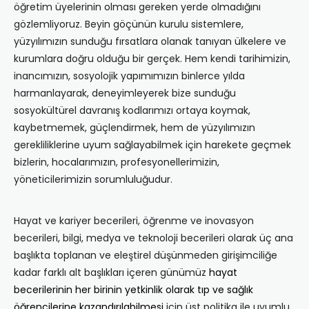
öğretim üyelerinin olması gereken yerde olmadığını
gözlemliyoruz. Beyin göçünün kurulu sistemlere,
yüzyılımızın sunduğu fırsatlara olanak tanıyan ülkelere ve
kurumlara doğru olduğu bir gerçek. Hem kendi tarihimizin,
inancımızın, sosyolojik yapımımızın binlerce yılda
harmanlayarak, deneyimleyerek bize sunduğu
sosyokültürel davranış kodlarımızı ortaya koymak,
kaybetmemek, güçlendirmek, hem de yüzyılımızın
gerekliliklerine uyum sağlayabilmek için harekete geçmek
bizlerin, hocalarımızın, profesyonellerimizin,
yöneticilerimizin sorumluluğudur.
Hayat ve kariyer becerileri, öğrenme ve inovasyon
becerileri, bilgi, medya ve teknoloji becerileri olarak üç ana
başlıkta toplanan ve eleştirel düşünmeden girişimciliğe
kadar farklı alt başlıkları içeren günümüz
hayat
becerilerinin her birinin yetkinlik olarak tıp ve sağlık
öğrencilerine kazandırılabilmesi
için üst politika ile uyumlu