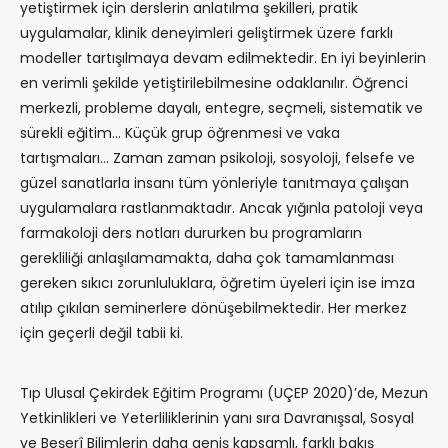
yetiştirmek için derslerin anlatılma şekilleri, pratik
uygulamalar, klinik deneyimleri geliştirmek üzere farklı
modeller tartışılmaya devam edilmektedir. En iyi beyinlerin
en verimli şekilde yetiştirilebilmesine odaklanılır. Öğrenci
merkezli, probleme dayalı, entegre, seçmeli, sistematik ve
sürekli eğitim… Küçük grup öğrenmesi ve vaka
tartışmaları… Zaman zaman psikoloji, sosyoloji, felsefe ve
güzel sanatlarla insanı tüm yönleriyle tanıtmaya çalışan
uygulamalara rastlanmaktadır. Ancak yığınla patoloji veya
farmakoloji ders notları dururken bu programların
gerekliliği anlaşılamamakta, daha çok tamamlanması
gereken sıkıcı zorunluluklara, öğretim üyeleri için ise imza
atılıp çıkılan seminerlere dönüşebilmektedir. Her merkez
için geçerli değil tabii ki.
Tıp Ulusal Çekirdek Eğitim Programı (UÇEP 2020)’de, Mezun
Yetkinlikleri ve Yeterliliklerinin yanı sıra Davranışsal, Sosyal
ve Beşerî Bilimlerin daha geniş kapsamlı, farklı bakış