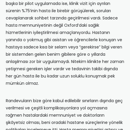
başka bir pilot uygulamada ise, klinik vizit için ayrılan
sürenin %75’inin hasta ile birebir görüşülerek, soruları
cevaplanarak sohbet tarzında geçirilmesi vardı. Sadece
hasta memnuniyetinin değil Oxford’daki sağlık
hizmetlerinin iyileştirilmesi amaçlanıyordu. Hastanın
yanında o yokmuş gibi asistan ve öğrencilerle konuşan ve
hastaya sadece kısa bir selam veya “gerekirse” bilgi veren
bir sistemden gelen benim gibilere göre o yıllarda
anlaşılması zor bir uygulamaydı. Nitekim klinikte her zaman
yetişmesi gereken işler vardır ve tedavinin takibi dışında
her gün hasta ile bu kadar uzun soluklu konuşmak pek
mümkün olmaz.
Randevuların bize göre kabul edilebilir sınırların dışında geç
verilmesi ve çeşitli komplikasyonlara yol açmasına
rağmen hastalardaki memnuniyet ve doktorların
şikâyetsiz olması, beni oradaki hastane süreçlerine yönelik
politikaları incelemeye itti. Hasta memnuniyetini artırıcı ve