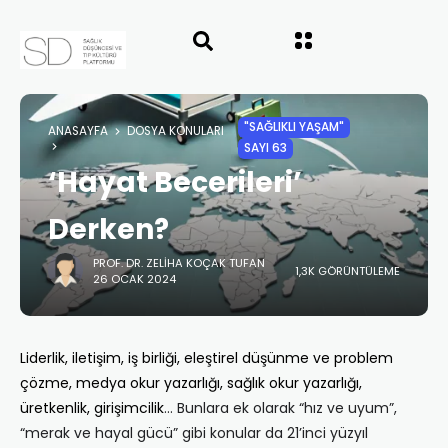
"SAĞLIKLI YAŞAM"
ANASAYFA
DOSYA KONULARI
SAYI 63
‘Hayat Becerileri’
Derken?
PROF. DR. ZELIHA KOÇAK TUFAN
1,3K GÖRÜNTÜLEME
26 OCAK 2024
Liderlik, iletişim, iş birliği, eleştirel düşünme ve problem
çözme, medya okur yazarlığı, sağlık okur yazarlığı,
üretkenlik, girişimcilik
… Bunlara ek olarak “hız ve uyum”,
“merak ve hayal gücü” gibi konular da 21’inci yüzyıl