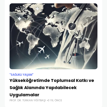
"SAĞLIKLI YAŞAM"
”SÖ
Yükseköğretimde Toplumsal Katkı ve
Pr
Sağlık Alanında Yapılabilecek
G
EM
Uygulamalar
PROF. DR. TÜRKAN YIĞITBAŞI
3 YIL ÖNCE