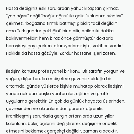
Hasta dediğiniz eski sorulardan yahut kitaptan çıkmaz,
“yan ağrısı” değil “böğür ağrısı” ile gelir; “solunum sıkıntısı”
çekmez, “boğazına tırmık batmış” gibidir; “acil değildir”
ama “kırk gündür çektiğini” bir o bilir, acilde iki dakika
bakılıvermelidir; hem biraz önce görmüştür doktorla
hemşireyi çay içerken, oturuyorlardır işte, vakitleri vardır!
Haklıdır da hasta gözüyle. Zordur hastane işleri zaten.
İletişim konusu profesyonel bir konu. Bir tarafın yorgun ve
yoğun, diğer tarafın endişeli ve güvensiz olduğu bir
ortamda, günde yüzlerce kişiyle muhatap olarak iletişimi
yönetmek bambaşka yöntemler, eğitim ve pratik
uygulama gerektirir. En çok da günlük hayatta üslerinden,
çevresinden ve akranlarından görerek öğrenilir.
Kronikleşmiş sorunlarla gergin ortamlarda uzun yıllar
kalanların, bakış açılarını değiştirerek değişime öncelik
etmesini beklemek gerçekçi değildir, zaman alacaktır.