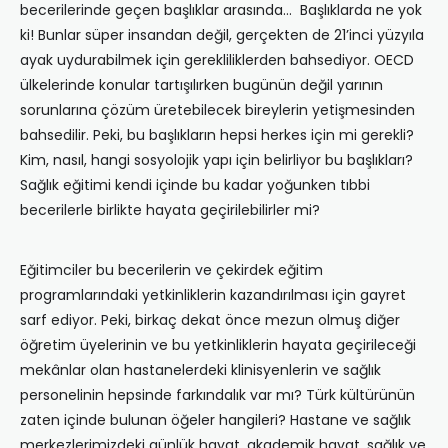
becerilerinde geçen başlıklar arasında… Başlıklarda ne yok
ki! Bunlar süper insandan değil, gerçekten de 21’inci yüzyıla
ayak uydurabilmek için gerekliliklerden bahsediyor. OECD
ülkelerinde konular tartışılırken bugünün değil yarının
sorunlarına çözüm üretebilecek bireylerin yetişmesinden
bahsedilir. Peki, bu başlıkların hepsi herkes için mi gerekli?
Kim, nasıl, hangi sosyolojik yapı için belirliyor bu başlıkları?
Sağlık eğitimi kendi içinde bu kadar yoğunken tıbbi
becerilerle birlikte hayata geçirilebilirler mi?
Eğitimciler bu becerilerin ve çekirdek eğitim
programlarındaki yetkinliklerin kazandırılması için gayret
sarf ediyor. Peki, birkaç dekat önce mezun olmuş diğer
öğretim üyelerinin ve bu yetkinliklerin hayata geçirileceği
mekânlar olan hastanelerdeki klinisyenlerin ve sağlık
personelinin hepsinde farkındalık var mı? Türk kültürünün
zaten içinde bulunan öğeler hangileri? Hastane ve sağlık
merkezlerimizdeki günlük hayat, akademik hayat, sağlık ve