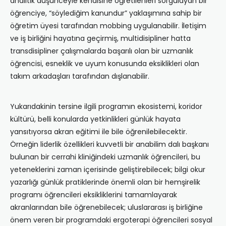
analitik düşünceyle kendisine öğretilenleri sorgulayan bir
öğrenciye, “söylediğim kanundur” yaklaşımına sahip bir
öğretim üyesi tarafından mobbing uygulanabilir. İletişim
ve iş birliğini hayatına geçirmiş, multidisipliner hatta
transdisipliner çalışmalarda başarılı olan bir uzmanlık
öğrencisi, esneklik ve uyum konusunda eksiklikleri olan
takım arkadaşları tarafından dışlanabilir.
Yukarıdakinin tersine ilgili programın ekosistemi, koridor
kültürü, belli konularda yetkinlikleri günlük hayata
yansıtıyorsa akran eğitimi ile bile öğrenilebilecektir.
Örneğin liderlik özellikleri kuvvetli bir anabilim dalı başkanı
bulunan bir cerrahi kliniğindeki uzmanlık öğrencileri, bu
yeteneklerini zaman içerisinde geliştirebilecek; bilgi okur
yazarlığı günlük pratiklerinde önemli olan bir hemşirelik
programı öğrencileri eksikliklerini tamamlayarak
akranlarından bile öğrenebilecek; uluslararası iş birliğine
önem veren bir programdaki ergoterapi öğrencileri sosyal