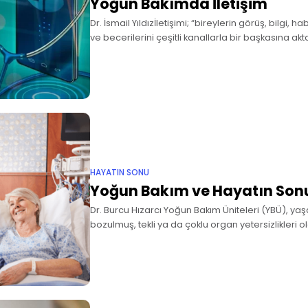
Yoğun Bakımda İletişim
Dr. İsmail Yıldızİletişimi; “bireylerin görüş, bilgi, h
ve becerilerini çeşitli kanallarla bir başkasına 
süreci” olarak tanımlayabiliriz (1). Modern tıp pratiği
öneme
HAYATIN SONU
Yoğun Bakım ve Hayatın Son
Dr. Burcu Hızarcı Yoğun Bakım Üniteleri (YBÜ), ya
bozulmuş, tekli ya da çoklu organ yetersizlikleri ola
izlem ve tedavilerinin yapıldığı, konusunda özel e
çalıştığı, özel