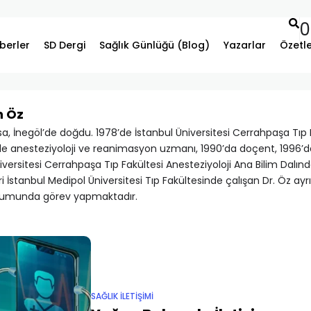
0
berler
SD Dergi
Sağlık Günlüğü (Blog)
Yazarlar
Özetl
n Öz
sa, İnegöl’de doğdu. 1978’de İstanbul Üniversitesi Cerrahpaşa Tı
de anesteziyoloji ve reanimasyon uzmanı, 1990’da doçent, 1996’d
iversitesi Cerrahpaşa Tıp Fakültesi Anesteziyoloji Ana Bilim Dalınd
ri İstanbul Medipol Üniversitesi Tıp Fakültesinde çalışan Dr. Öz ayr
urumunda görev yapmaktadır.
SAĞLIK İLETİŞİMİ