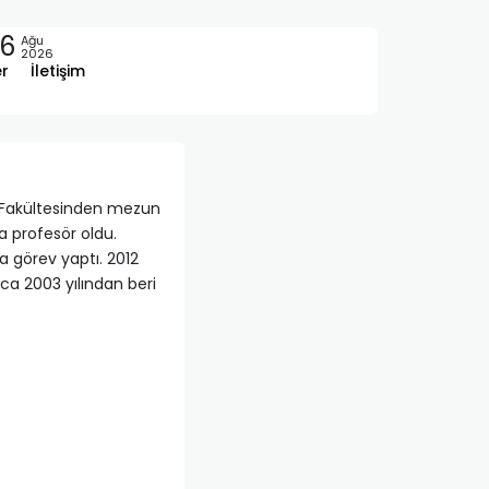
6
Ağu
2026
er
İletişim
p Fakültesinden mezun
a profesör oldu.
a görev yaptı. 2012
ıca 2003 yılından beri