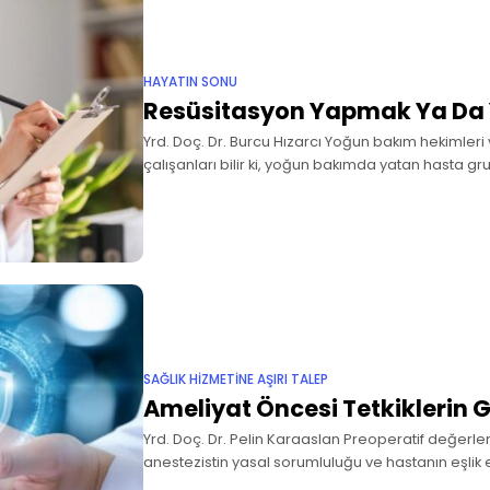
HAYATIN SONU
Resüsitasyon Yapmak Ya D
Yrd. Doç. Dr. Burcu Hızarcı Yoğun bakım hekimler
çalışanları bilir ki, yoğun bakımda yatan hasta 
sınırları arasında belli belirsiz bir hat vardır.
SAĞLIK HİZMETİNE AŞIRI TALEP
Ameliyat Öncesi Tetkiklerin Ge
Yrd. Doç. Dr. Pelin Karaaslan Preoperatif değer
anestezistin yasal sorumluluğu ve hastanın eşlik ed
gözetilmelidir1. İyi bir hikâye ve preoperatif değe