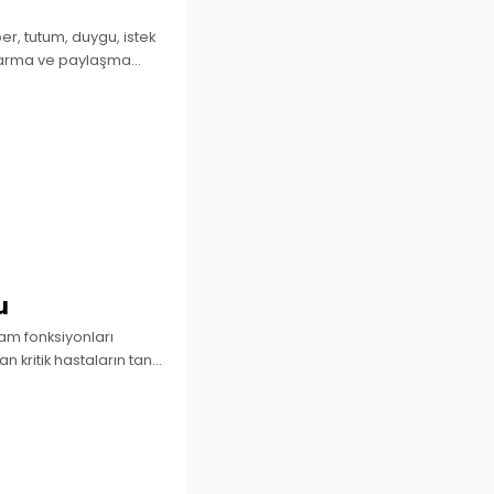
aber, tutum, duygu, istek
aktarma ve paylaşma
nde etkili iletişim kritik
u
şam fonksiyonları
n kritik hastaların tanı,
ğitilmiş personelin