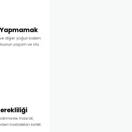
a Yapmamak
i ve diğer yoğun bakım
grubunun yaşam ve ölüm
rekliliği
lendirmede masraf,
en hastalıkları birlikte
rlendirme rutin