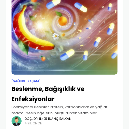
"SAĞLIKLI YAŞAM"
Beslenme, Bağışıklık ve
Enfeksiyonlar
Fonksiyonel Besinler Protein, karbonhidrat ve yağlar
makro-besin öğelerini oluştururken vitaminler,
mineraller ve eser elementler “mikro-besin” olarak
DOÇ. DR. İLKER İNANÇ BALKAN
4 YIL ÖNCE
adlandırılmaktadır. Günlük beslenme içinde yer alan ve