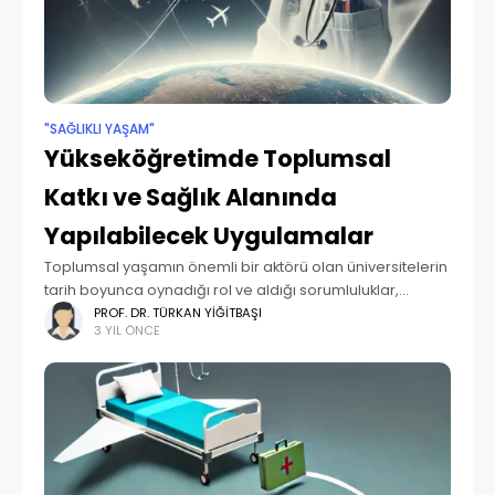
"SAĞLIKLI YAŞAM"
Yükseköğretimde Toplumsal
Katkı ve Sağlık Alanında
Yapılabilecek Uygulamalar
Toplumsal yaşamın önemli bir aktörü olan üniversitelerin
tarih boyunca oynadığı rol ve aldığı sorumluluklar,
ülkelerin gelişimi ve toplumların dönüşümü açısından
PROF. DR. TÜRKAN YIĞITBAŞI
3 YIL ÖNCE
büyük önem taşımıştır. Farklı görüşler olmakla birlikte
üniversiteye ilişkin ilk