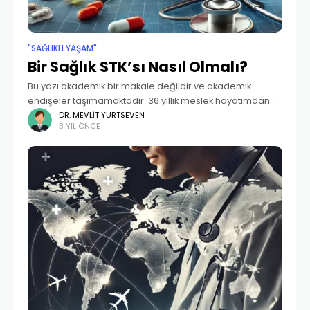
"SAĞLIKLI YAŞAM"
Bir Sağlık STK’sı Nasıl Olmalı?
Bu yazı akademik bir makale değildir ve akademik
endişeler taşımamaktadır. 36 yıllık meslek hayatımdan
ve son 15 yıldır her seviyede çalıştığım tıbbi yardım
DR. MEVLIT YURTSEVEN
3 YIL ÖNCE
alanından tecrübe paylaşımıdır. Okuyucularımdan yazıyı
böyle değerlendirmelerini