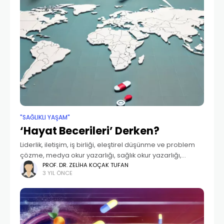
"SAĞLIKLI YAŞAM"
‘Hayat Becerileri’ Derken?
Liderlik, iletişim, iş birliği, eleştirel düşünme ve problem
çözme, medya okur yazarlığı, sağlık okur yazarlığı,
üretkenlik, girişimcilik… Bunlara ek olarak “hız ve uyum”,
PROF. DR. ZELIHA KOÇAK TUFAN
3 YIL ÖNCE
“merak ve hayal gücü” gibi konular da