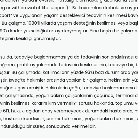
al dönem ya da irreversibl hastalığı olan hasta grubunda, iki ye
g or withdrawal of life support)’’. Bu kavramların kabulü ve uyg
pport” ve uygulanan yaşam destekleyici tedavinin kesilmesi kavra
 Bu çalışma, 1980’li yıllarda yaşam desteğinin kesilmesi veya baş
e 90’a kadar yükseldiğini ortaya koymuştur. Yine başka bir çalışm
eğinin kesildiği görülmüştür.
u da, tedaviye başlanmaması ya da tedavinin sonlandırılması açı
na rağmen, pratik uygulamada tedavinin kesilmesinin, tedaviye 
uştur. Bu çalışmada, katılımcıların yüzde 93’ü bazı durumlarda y
iştir. İsveç’te hekimler arasında yapılan bir çalışma, hekimleri
üğünü göstermiştir. Hekimlerin çoğu, tedaviye başlamamanın t
anket çalışmasında, yoğun bakım çalışanlarının çoğunda, terminal
nin kesilmesi kararını kim vermeli?” sorusu hakkında, toplumu ve
zde 61’i, hukuki açıdan onay veremeyecek durumdaki hastalarda, 
rarı; hastanın kendisinin, primer hekiminin, yoğun bakım hekiminin,
undurulduğu bir süreç sonucunda verilmelidir.