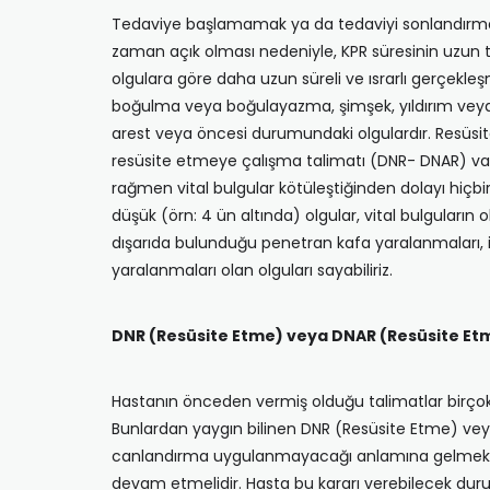
Tedaviye başlamamak ya da tedaviyi sonlandırmak ko
zaman açık olması nedeniyle, KPR süresinin uzun 
olgulara göre daha uzun süreli ve ısrarlı gerçekle
boğulma veya boğulayazma, şimşek, yıldırım veya 
arest veya öncesi durumundaki olgulardır. Resüsit
resüsite etmeye çalışma talimatı (DNR- DNAR) vars
rağmen vital bulgular kötüleştiğinden dolayı hiçbi
düşük (örn: 4 ün altında) olgular, vital bulgular
dışarıda bulunduğu penetran kafa yaralanmaları, ik
yaralanmaları olan olguları sayabiliriz.
DNR (Resüsite Etme) veya DNAR (Resüsite Et
Hastanın önceden vermiş olduğu talimatlar birçok
Bunlardan yaygın bilinen DNR (Resüsite Etme) ve
canlandırma uygulanmayacağı anlamına gelmektedir
devam etmelidir. Hasta bu kararı verebilecek durum