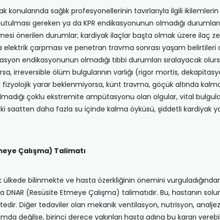
nularında sağlık profesyonellerinin tavırlarıyla ilgili ikilemler
tutulması gereken ya da KPR endikasyonunun olmadığı durumları da
şmesi önerilen durumlar; kardiyak ilaçlar başta olmak üzere ilaç z
elektrik çarpması ve penetran travma sonrası yaşam belirtileri 
asyon endikasyonunun olmadığı tıbbi durumları sıralayacak olursa
a, irreversible ölüm bulgularının varlığı (rigor mortis, dekapita
r fizyolojik yarar beklenmiyorsa, künt travma, göçük altında kalm
ın olmadığı çoklu ekstremite ampütasyonu olan olgular, vital bulg
i saatten daha fazla su içinde kalma öyküsü, şiddetli kardiyak yar
meye Çalışma) Talimatı
 ülkede bilinmekte ve hasta özerkliğinin önemini vurguladığında
ya DNAR (Resüsite Etmeye Çalışma) talimatıdır. Bu, hastanın so
. Diğer tedaviler olan mekanik ventilasyon, nutrisyon, analjezi,
da değilse, birinci derece yakınları hasta adına bu kararı verebil