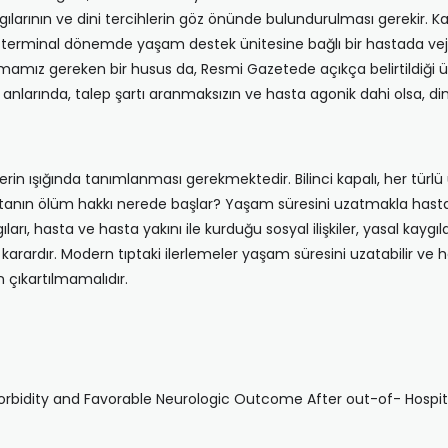
rgılarının ve dini tercihlerin göz önünde bulundurulması gerekir.
e terminal dönemde yaşam destek ünitesine bağlı bir hastada veje
z gereken bir husus da, Resmi Gazetede açıkça belirtildiği üzer
n anlarında, talep şartı aranmaksızın ve hasta agonik dahi olsa, dini
rin ışığında tanımlanması gerekmektedir. Bilinci kapalı, her tür
stanın ölüm hakkı nerede başlar? Yaşam süresini uzatmakla hasta
ıları, hasta ve hasta yakını ile kurduğu sosyal ilişkiler, yasal kaygı
ir karardır. Modern tıptaki ilerlemeler yaşam süresini uzatabilir ve
 çıkartılmamalıdır.
bidity and Favorable Neurologic Outcome After out-of- Hospital