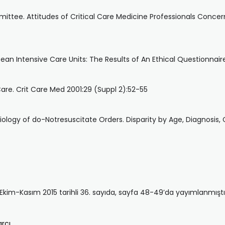
ittee. Attitudes of Critical Care Medicine Professionals Concer
pean Intensive Care Units: The Results of An Ethical Questionnair
Care. Crit Care Med 2001:29 (Suppl 2):52-55
logy of do-Notresuscitate Orders. Disparity by Age, Diagnosis,
l-Ekim-Kasım 2015 tarihli 36. sayıda, sayfa 48-49’da yayımlanmıştı
arcı