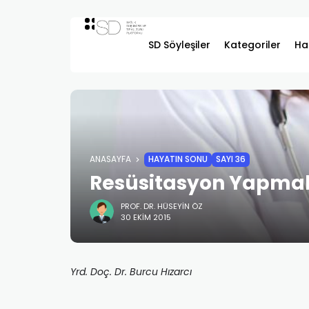
SD Söyleşiler
Kategoriler
Ha
ANASAYFA
HAYATIN SONU
SAYI 36
Resüsitasyon Yapm
PROF. DR. HÜSEYIN ÖZ
30 EKIM 2015
Yrd. Doç. Dr. Burcu Hızarcı