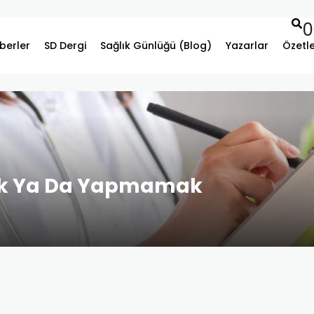
0
berler
SD Dergi
Sağlık Günlüğü (Blog)
Yazarlar
Özetl
ak Ya Da Yapmamak