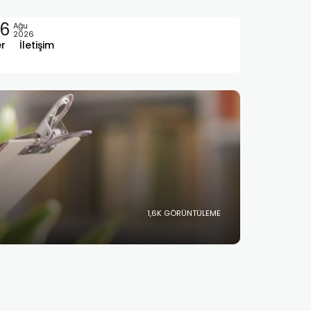
6
Ağu
2026
er
İletişim
1,6K GÖRÜNTÜLEME