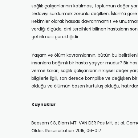
sağlık çalışanlarının katılması, toplumun değer ya
tedaviyi sürdürmek zorunlu değilken, İslam’a gör
Hekimler olarak hassas davranmamız ve unutmamamı
verdiği ölçüde, dini tercihleri bilinen hastaların so
getirilmesi gerektiğidir.
Yaşam ve ölüm kavramlarının, bütün bu belirtilenle
insanlara bağımlı bir hasta yaşıyor mudur? Bir ha
verme kararı; sağlık çalışanlarının kişisel değer yarg
bilgilerle ilgili, son derece komplike ve değişken b
olduğu ve ölümün bazen kurtuluş olduğu, hatırdan
Kaynaklar
Beesem SG, Blom MT, VAN DER Pas MH, et al. Comor
Older. Resuscitation 2015; 06-017