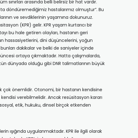
nırları arasında belli belirsiz bir hat vardır.
hayata döndüremediğimiz hastalarımız olmuştur”. Bu
tlarının ve sevdiklerinin yaşamına dokunuruz.
asyon (KPR) gelir. KPR yaşam kurtarıcı bir
yı bu hale getiren olayları, hastanın geri
n hassasiyetlerini, dini düşüncelerini, yoğun
unları dakikalar ve belki de saniyeler içinde
üncesi ortaya çıkmaktadır. Hatta çalışmalarda,
ütün dünyada olduğu gibi DNR talimatlarının büyük
 çok önemlidir. Otonomi, bir hastanın kendisine
ı kendisi verebilmelidir. Ancak resüsitasyon kararı
sosyal, etik, hukuku, dinsel birçok etkenden
n ışığında uygulanmaktadır. KPR ile ilgili olarak