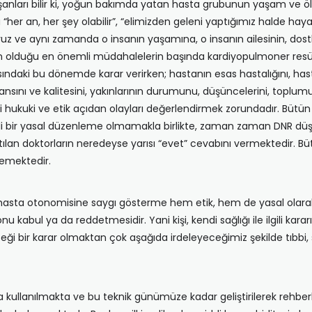
ları bilir ki, yoğun bakımda yatan hasta grubunun yaşam ve ölüm sı
a “her an, her şey olabilir”, “elimizden geleni yaptığımız halde 
uruz ve aynı zamanda o insanın yaşamına, o insanın ailesinin, dos
olduğu en önemli müdahalelerin başında kardiyopulmoner resüsit
ndaki bu dönemde karar verirken; hastanın esas hastalığını, hasta
nsını ve kalitesini, yakınlarının durumunu, düşüncelerini, toplumu
 hukuki ve etik açıdan olayları değerlendirmek zorundadır. Bütün b
ili bir yasal düzenleme olmamakla birlikte, zaman zaman DNR düş
tılan doktorların neredeyse yarısı “evet” cevabını vermektedir. B
emektedir.
hasta otonomisine saygı gösterme hem etik, hem de yasal olarak
 kabul ya da reddetmesidir. Yani kişi, kendi sağlığı ile ilgili karar
eği bir karar olmaktan çok aşağıda irdeleyeceğimiz şekilde tıbbi, 
llanılmakta ve bu teknik günümüze kadar geliştirilerek rehberleri