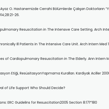
k E, Ayaz O. Hastanemizde Cerrahi Bölümlerde Çalışan Doktorları
014;28:21-26.
pulmonary Resuscitation in The Intensıve Care Setting. Arch Inte
nically Ill Patients in The Intensive Care Unit. Arch Intern Med 
es of Cardiopulmonary Resuscitation in The Elderly. Ann Intern M
sitasyon Etiği, ResüsitasyonYapmama Kuralları. Kardiyak Aciller 20
rawal of Life Support Who Should Decide?
ons: ERC Guidelins for Resuscitation2005 Section 8:171*180