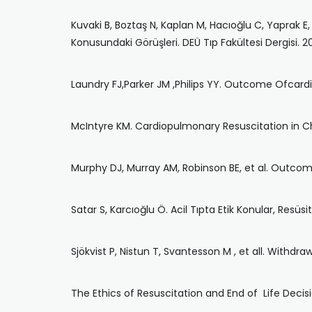
Kuvaki B, Boztaş N, Kaplan M, Hacıoğlu C, Yapra
Konusundaki Görüşleri. DEÜ Tıp Fakültesi Dergisi. 2
Laundry FJ,Parker JM ,Philips YY. Outcome Ofcardi
McIntyre KM. Cardiopulmonary Resuscitation in Chro
Murphy DJ, Murray AM, Robinson BE, et al. Outcom
Satar S, Karcıoğlu Ö. Acil Tıpta Etik Konular, Resü
Sjökvist P, Nistun T, Svantesson M , et all. Withd
The Ethics of Resuscitation and End of Life Decisi