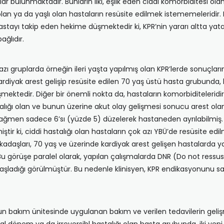
ar bulunmaktadır. Bunların ilki, eşlik eden ciddi komorbiditesi ol
olan ya da yaşlı olan hastaların resüsite edilmek istememeleridir.
ayı takip eden hekime düşmektedir ki, KPR’nin yararı altta yatan 
ğlıdır.
azı gruplarda örneğin ileri yaşta yapılmış olan KPR’lerde sonuçların
kardiyak arest gelişip resüsite edilen 70 yaş üstü hasta grubunda
ektedir. Diğer bir önemli nokta da, hastaların komorbiditeleridir
hastalığı olan ve bunun üzerine akut olay gelişmesi sonucu arest ola
e rağmen sadece 6’sı (yüzde 5) düzelerek hastaneden ayrılabilmi
miştir ki, ciddi hastalığı olan hastaların çok azı YBÜ’de resüsite
daşları, 70 yaş ve üzerinde kardiyak arest gelişen hastalarda y
 Bu görüşe paralel olarak, yapılan çalışmalarda DNR (Do not ressusi
ladığı görülmüştür. Bu nedenle klinisyen, KPR endikasyonunu sad
 bakım ünitesinde uygulanan bakım ve verilen tedavilerin gelişm