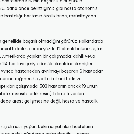
an hastalarda KPR’nin başarısız olduğunun
 Bu, daha önce belirttiğimiz gibi hasta otonomisi
hastalığı, hastanın özelliklerine, resüsitayona
 genellikle başarılı olmadığını görürüz. Hollanda’da
, hayatta kalma oranı yüzde 12 olarak bulunmuştur.
. Amerika’da yapılan bir çalışmada, dâhili veya
n 114 hastayı geriye dönük olarak incelemişler.
ş. Ayrıca hastaneden ayrılmayı başaran 6 hastadan
 edilmesine rağmen hayatta kalmaktadır ve
aptıkları çalışmada, 503 hastanın ancak 19’unun
tate; resüsite edilmesin) talimatı verilen
ece arest gelişmesine değil, hasta ve hastalık
iş olması, yoğun bakıma yatırılan hastaların