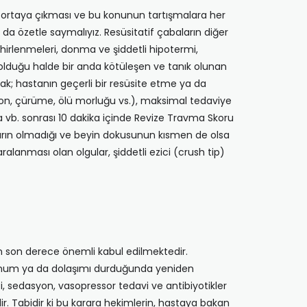
in ortaya çıkması ve bu konunun tartışmalara her
 özetle saymalıyız. Resüsitatif çabaların diğer
ehirlenmeleri, donma ve şiddetli hipotermi,
olduğu halde bir anda kötüleşen ve tanık olunan
k; hastanın geçerli bir resüsite etme ya da
syon, çürüme, ölü morluğu vs.), maksimal tedaviye
a vb. sonrası 10 dakika içinde Revize Travma Skoru
uların olmadığı ve beyin dokusunun kısmen de olsa
alanması olan olgular, şiddetli ezici (crush tip)
n son derece önemli kabul edilmektedir.
lunum ya da dolaşımı durduğunda yeniden
 sedasyon, vasopressor tedavi ve antibiyotikler
ir. Tabidir ki bu karara hekimlerin, hastaya bakan