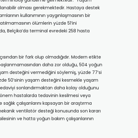
ni terminoloji gündeme gelmektedir. “Yaşam
ulanabilir olması gerekmektedir. Hastaya destek
mlarının kullanımının yaygınlaşmasının bir
latılmamasının ölümlerin yüzde 51’ini
ada, Belçika’da terminal evredeki 258 hasta
sından bir fark olup olmadığıdır. Modern etikte
hiç başlanmamasından daha zor olduğu, 504 yoğun
aşam desteğini vermediğini söylemiş, yüzde 77’si
n yüzde 50’sinin yaşam desteğini kesmekle yaşam
edaviyi sonlandırmaktan daha kolay olduğunu
 dönem hastalarda tedavinin kesilmesi veya
 sağlık çalışanlarını kapsayan bir araştırma
mekanik ventilatör desteği konusunda son kararı
 ailesinin ve hatta yoğun bakım çalışanlarının