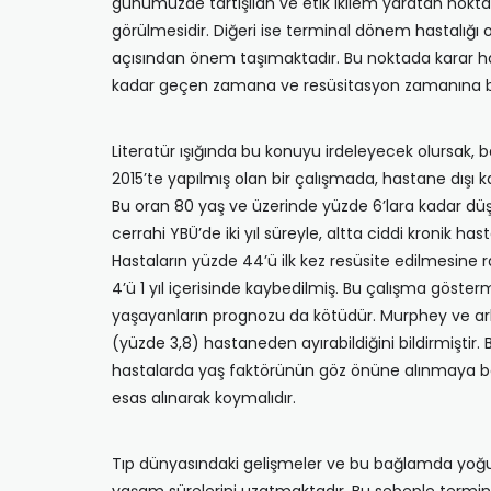
günümüzde tartışılan ve etik ikilem yaratan noktal
görülmesidir. Diğeri ise terminal dönem hastalığı 
açısından önem taşımaktadır. Bu noktada karar hast
kadar geçen zamana ve resüsitasyon zamanına ba
Literatür ışığında bu konuyu irdeleyecek olursak, b
2015’te yapılmış olan bir çalışmada, hastane dışı 
Bu oran 80 yaş ve üzerinde yüzde 6’lara kadar düşm
cerrahi YBÜ’de iki yıl süreyle, altta ciddi kronik 
Hastaların yüzde 44’ü ilk kez resüsite edilmesin
4’ü 1 yıl içerisinde kaybedilmiş. Bu çalışma göster
yaşayanların prognozu da kötüdür. Murphey ve arka
(yüzde 3,8) hastaneden ayırabildiğini bildirmiştir.
hastalarda yaş faktörünün göz önüne alınmaya baş
esas alınarak koymalıdır.
Tıp dünyasındaki gelişmeler ve bu bağlamda yoğun