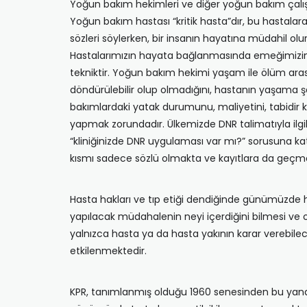
Yoğun bakım hekimleri ve diğer yoğun bakım çalışan
Yoğun bakım hastası “kritik hasta”dır, bu hastalar
sözleri söylerken, bir insanın hayatına müdahil ol
Hastalarımızın hayata bağlanmasında emeğimizin 
tekniktir. Yoğun bakım hekimi yaşam ile ölüm arası
döndürülebilir olup olmadığını, hastanın yaşama şa
bakımlardaki yatak durumunu, maliyetini, tabidir ki
yapmak zorundadır. Ülkemizde DNR talimatıyla ilg
“kliniğinizde DNR uygulaması var mı?” sorusuna ka
kısmı sadece sözlü olmakta ve kayıtlara da geçm
Hasta hakları ve tıp etiği dendiğinde günümüzde 
yapılacak müdahalenin neyi içerdiğini bilmesi ve onu
yalnızca hasta ya da hasta yakının karar verebilec
etkilenmektedir.
KPR, tanımlanmış olduğu 1960 senesinden bu yana ku