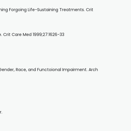
ning Forgoing Life-Sustaining Treatments. Crit
e. Crit Care Med 1999;27:1626-33
 Gender, Race, and Functoional Impairment. Arch
r.