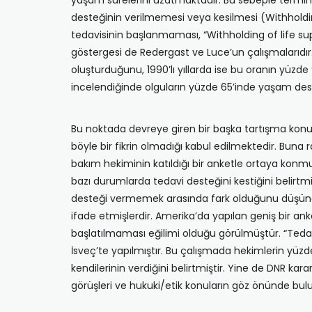
yaşam sürelerini uzatmaktadır. Bu sebeple termin
desteğinin verilmemesi veya kesilmesi (Withholdin
tedavisinin başlanmaması, “Withholding of life su
göstergesi de Redergast ve Luce’un çalışmalarıdır.
oluşturduğunu, 1990’lı yıllarda ise bu oranın yüzd
incelendiğinde olguların yüzde 65’inde yaşam dest
Bu noktada devreye giren bir başka tartışma konus
böyle bir fikrin olmadığı kabul edilmektedir. Bu
bakım hekiminin katıldığı bir anketle ortaya konm
bazı durumlarda tedavi desteğini kestiğini belirtm
desteği vermemek arasında fark olduğunu düşünd
ifade etmişlerdir. Amerika’da yapılan geniş bir 
başlatılmaması eğilimi olduğu görülmüştür. “Tedavi
İsveç’te yapılmıştır. Bu çalışmada hekimlerin yü
kendilerinin verdiğini belirtmiştir. Yine de DNR ka
görüşleri ve hukuki/etik konuların göz önünde bul