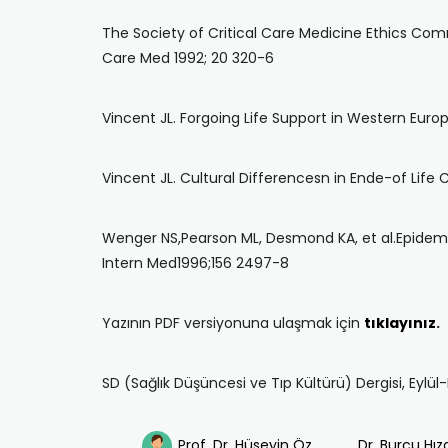
The Society of Critical Care Medicine Ethics Comm
Care Med 1992; 20 320-6
Vincent JL. Forgoing Life Support in Western Euro
Vincent JL. Cultural Differencesn in Ende-of Life 
Wenger NS,Pearson ML, Desmond KA, et al.Epidemio
Intern Med1996;156 2497-8
Yazının PDF versiyonuna ulaşmak için
tıklayınız
.
SD (Sağlık Düşüncesi ve Tıp Kültürü) Dergisi, Eylü
Prof. Dr. Hüseyin Öz
Dr. Burcu Hız