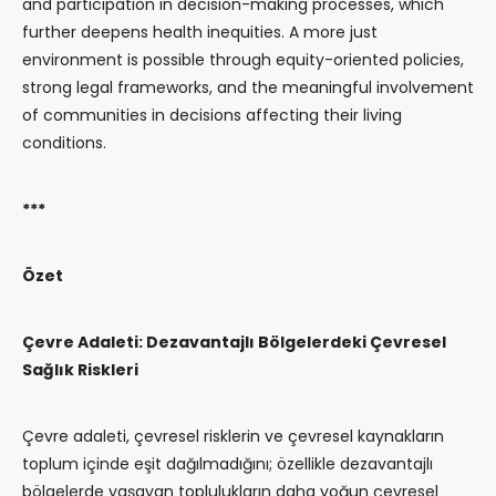
and participation in decision-making processes, which
further deepens health inequities. A more just
environment is possible through equity-oriented policies,
strong legal frameworks, and the meaningful involvement
of communities in decisions affecting their living
conditions.
***
Özet
Çevre Adaleti: Dezavantajlı Bölgelerdeki Çevresel
Sağlık Riskleri
Çevre adaleti, çevresel risklerin ve çevresel kaynakların
toplum içinde eşit dağılmadığını; özellikle dezavantajlı
bölgelerde yaşayan toplulukların daha yoğun çevresel