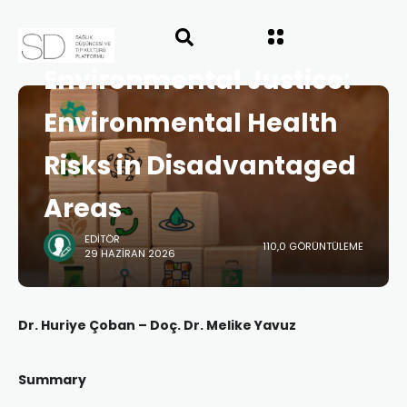
ANASAYFA
SD ÖZETLER
Environmental Justice:
Environmental Health
Risks in Disadvantaged
Areas
EDITÖR
110,0 GÖRÜNTÜLEME
29 HAZIRAN 2026
Dr. Huriye Çoban – Doç. Dr. Melike Yavuz
Summary