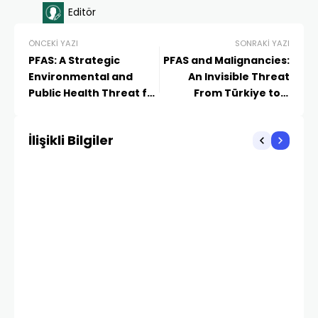
Editör
ÖNCEKI YAZI
SONRAKI YAZI
PFAS: A Strategic
PFAS and Malignancies:
Environmental and
An Invisible Threat
Public Health Threat for
From Türkiye to a
Türkiye, the EU
Global Perspective
Legislation, and Future
İlişikli Bilgiler
Projections