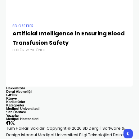
SD ÖZETLER
SD
Artificial Intelligence in Ensuring Blood
Th
Transfusion Safety
He
EDITÖR
2 YIL ÖNCE
D
EDI
Hakkımızda
Dergi Aboneliği
Gizlilik
Künye
Karikatürler
Kategoriler
Medipol Üniversitesi
Site Haritası
Yazarlar
Medipol Hastaneleri
Tüm Hakları Saklıdır. Copyright © 2026 SD Dergi | Software &
Design İstanbul Medipol Üniversitesi Bilgi Teknolojileri Daire