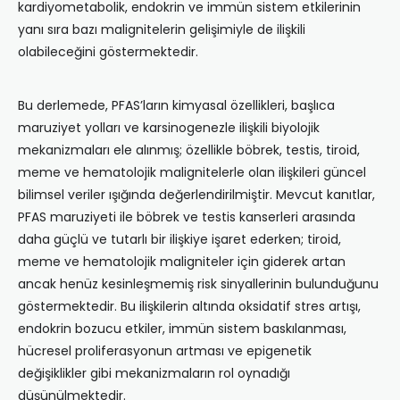
kardiyometabolik, endokrin ve immün sistem etkilerinin
yanı sıra bazı malignitelerin gelişimiyle de ilişkili
olabileceğini göstermektedir.
Bu derlemede, PFAS’ların kimyasal özellikleri, başlıca
maruziyet yolları ve karsinogenezle ilişkili biyolojik
mekanizmaları ele alınmış; özellikle böbrek, testis, tiroid,
meme ve hematolojik malignitelerle olan ilişkileri güncel
bilimsel veriler ışığında değerlendirilmiştir. Mevcut kanıtlar,
PFAS maruziyeti ile böbrek ve testis kanserleri arasında
daha güçlü ve tutarlı bir ilişkiye işaret ederken; tiroid,
meme ve hematolojik maligniteler için giderek artan
ancak henüz kesinleşmemiş risk sinyallerinin bulunduğunu
göstermektedir. Bu ilişkilerin altında oksidatif stres artışı,
endokrin bozucu etkiler, immün sistem baskılanması,
hücresel proliferasyonun artması ve epigenetik
değişiklikler gibi mekanizmaların rol oynadığı
düşünülmektedir.