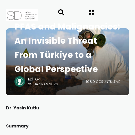
ANASAYFA
SD ÖZETLER
PFAS and Malignancies:
An Invisible Threat
From Türkiye to a
Global Perspective
EDITÖR
108,0 GÖRÜNTÜLEME
29 HAZIRAN 2026
Dr. Yasin Kutlu
Summary