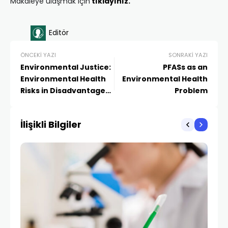
Makaleye ulaşmak için
tıklayınız.
Editör
ÖNCEKI YAZI
SONRAKI YAZI
Environmental Justice:
PFASs as an
Environmental Health
Environmental Health
Risks in Disadvantaged
Problem
Areas
İlişikli Bilgiler