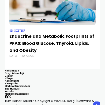
SD ÖZETLER
SD
Endocrine and Metabolic Footprints of
P
PFAS: Blood Glucose, Thyroid, Lipids,
H
EDI
and Obesity
EDITÖR
1 AY ÖNCE
Hakkımızda
Dergi Aboneliği
Gizlilik
Künye
Karikatürler
Kategoriler
Medipol Üniversitesi
Site Haritası
Yazarlar
Medipol Hastaneleri
Tüm Hakları Saklıdır. Copyright © 2026 SD Dergi | Software &