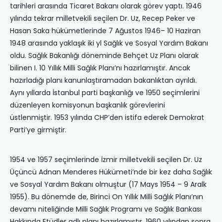
tarihleri arası‎nda Ticaret Bakanı‎ olarak görev yaptı‎. 1946
yı‎lı‎nda tekrar milletvekili seçilen Dr. Uz, Recep Peker ve
Hasan Saka hükümetlerinde 7 Ağustos 1946– 10 Haziran
1948 arası‎nda yaklaşı‎k iki y‎l Sağlı‎k ve Sosyal Yardı‎m Bakanı‎
oldu. Sağlık‎ Bakanl‎ığı‎ döneminde Behçet Uz Planı‎ olarak
bilinen I. 10 Yı‎llı‎k Milli Sağl‎ık Planı‎’nı‎ haz‎ırlamıştır. Ancak
haz‎ırladığı‎ planı‎ kanunlaştıramadan bakanl‎ıktan ayrı‎ld‎ı.
Aynı yıllarda İstanbul parti başkanlığı ve 1950 seçimlerini
düzenleyen komisyonun başkanlık görevlerini
üstlenmiştir. 1953 yılında CHP’den istifa ederek Demokrat
Parti’ye girmiştir.
1954 ve 1957 seçimlerinde İzmir milletvekili seçilen Dr. Uz
Üçüncü Adnan Menderes Hükümeti’nde bir kez daha Sağlık
ve Sosyal Yardı‎m Bakan‎ı olmuştur (17 May‎s 1954 – 9 Aral‎k
1955). Bu dönemde de, Birinci On Yıllık Milli Sağlık Planı’nın
devamı niteliğinde Milli Sağlık Programı ve Sağlık Bankası
Hakkında Etüdler adlı planı hazırlamıştır. 1960 y‎ıl‎ından sonra