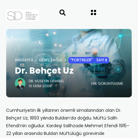
ANASAYFA
GENEL SAĞLIK
"PORTRELER"
SAYI 8
Dr. Behçet Uz
DR. HÜSEYIN DEMIREL
1,9K GÖRÜNTÜLEME
10 EKIM 2008
Cumhuriyetin ilk yıllarının önemli simalar‎ından olan Dr.
Behçet Uz, 1893 yılında Buldan’da doğdu. Müftü Salih
Efendi’nin oğludur. Kardeşi Salihzade Mehmet Efendi 1915–
22 y‎ılları arasında Buldan Müftülüğü görevinde