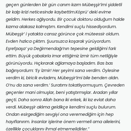
geçen günlerden bir gün canım kızım Mübeşşir’imi şiddetli
bir kalp krizi neticesinde kaybettim.Köprü’ deki evime
geldim. Herkes ağlıyordu. Bir çocuk doktoru olduğum halde
kızıma alakasız kalmıştım. Kendimi suçlu hissediyordum.
Mübeşşir’ i yatakta cansız görünce çok müteessir oldum.
Evden hızlıca çıktım. Şuursuzca koşarak yürüyordum.
Eşrefpaşa’ ya Değirmendağı’nın tepesine geldiğimi fark
ettim. Büyük çabalarla imar ettiğimiz İzmir tüm netliğiyle
görünüyordu. Hıçkırarak ağlamaya başladım. Bas bas
bağırıyordum: ‘Ey İzmir! Her şeyimi sana verdim. Öylesine
verdim ki, biricik evladımı, Mübeşşir’imi bile benden aldın.
O’nu da sana verdim.’ Suratımı tokatlıyormuşum. Çevreden
geçenler mani olmuşlar, beni yatıştırmışlar. Aradan yıllar
geçti. Daha sonra Allah bana iki erkek, iki kız evlat daha
verdi. Mübeşşir aklıma geldikçe kendimi suçlu bulurum.
Ondan esirgediğim sevgiyi ona veremediğim için hep
hayıflanırım. İnsanlar işlerine önem vermeli ama ailelerini,
özellikle çocuklarını ihmal etmemelidirler.”