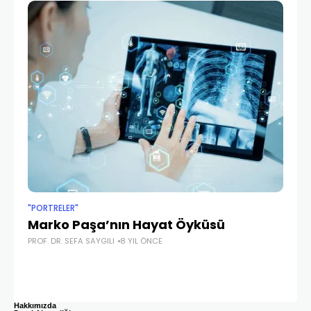
"PORTRELER"
SAĞ
Marko Paşa’nın Hayat Öyküsü
Ge
PROF. DR. SEFA SAYGILI
8 YIL ÖNCE
He
Sa
DR.
Hakkımızda