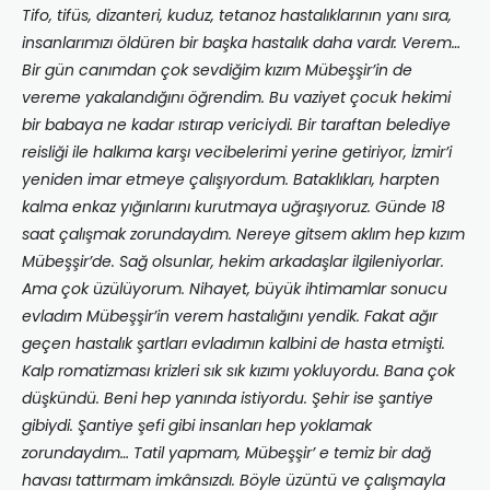
Tifo, tifüs, dizanteri, kuduz, tetanoz hastalıklarının yanı sıra,
insanlarımızı öldüren bir başka hastalık daha vardı: Verem…
Bir gün canımdan çok sevdiğim kızım Mübeşşir’in de
vereme yakalandığını öğrendim. Bu vaziyet çocuk hekimi
bir babaya ne kadar ıstırap vericiydi. Bir taraftan belediye
reisliği ile halkıma karşı vecibelerimi yerine getiriyor, İzmir’i
yeniden imar etmeye çalışıyordum. Bataklıkları, harpten
kalma enkaz yığınlarını kurutmaya uğraşıyoruz. Günde 18
saat çalışmak zorundaydım. Nereye gitsem aklım hep kızım
Mübeşşir’de. Sağ olsunlar, hekim arkadaşlar ilgileniyorlar.
Ama çok üzülüyorum. Nihayet, büyük ihtimamlar sonucu
evladım Mübeşşir’in verem hastalığını yendik. Fakat ağır
geçen hastalık şartları evladımın kalbini de hasta etmişti.
Kalp romatizması krizleri sık sık kızımı yokluyordu. Bana çok
düşkündü. Beni hep yanında istiyordu. Şehir ise şantiye
gibiydi. Şantiye şefi gibi insanları hep yoklamak
zorundaydım… Tatil yapmam, Mübeşşir’ e temiz bir dağ
havası tattırmam imkânsızdı. Böyle üzüntü ve çalışmayla