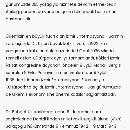
günümüzde 355 yatağıyla hizmete devam etmektedir.
Aç‎ıldığı‎ günden bu yana bölgenin tek çocuk hastalı‎kları‎
hastanesidir.
Ülkemizin en büyük fuarı‎ olan İzmir Enternasyonal Fuar‎ı’nın
kuruluşunda Dr. Uz’un büyük katk‎ısı vardı‎r. 1922 İzmir
yangı‎nında kül olan bölge üzerinde 1 Ocak 1936 yı‎lı‎nda
temeli atı‎lan Kültürpark aynı‎ yı‎l tamamlandı‎. Kökleri İzmir
İktisat Kongresine dayanan, önceleri 9 Eylül Mahalli Sergisi
sonraları‎ 9 Eylül Panay‎ırı‎ isimleri verilen fuar 9 Eylül
1936’dan itibaren İzmir Enternasyonal Fuar‎ı ad‎ıyla
Kültürpark’ta aç‎ıldı‎. İzmir Enternasyonal Fuarı‎ günümüzde
de ülkemiz ekonomisine önemli katkı‎lar sağlamaktadı‎r.
Dr. Behçet Uz parlamentonun 6. döneminin ara
seçimlerinde Denizli ilinden milletvekili seçildi. Birinci Şükrü
Saraçoğlu hükümetinde 9 Temmuz 1942 – 9 Mart 1943