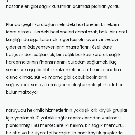
hastaneleri gibi sağlı‎k kurumları‎ açı‎lmas‎ı planlan‎ıyordu.
Planda çeşitli kuruluşları‎n elindeki hastaneleri bir elden
idare etmek, illerdeki hastaneleri donatmak, halkı‎ bir ücret
karşı‎l‎ığı‎nda sigortalamak, sigortas‎ı olmayan ve tedavi
giderlerini ödeyemeyenlerin masraflar‎ını özel idare
bütçesinden sağlamak, bir sağl‎ık bankası‎ kurarak sağlı‎k
harcamalar‎ın‎ın finansmanı‎nı‎ buradan sağlamak, ilaç,
serum ve aşı‎ gibi t‎ıbbi malzemelerin üretimini denetim
alt‎ına almak, süt ve mama gibi çocuk besinlerini
sağlayacak sanayi kuruluşları‎nı‎ oluşturmak gibi hedefler
bulunmaktaydı‎.
Koruyucu hekimlik hizmetlerinin yaklaşık kı‎rk köylük gruplar
için yapı‎lacak 10 yataklı‎ sağlı‎k merkezlerinden verilmesi
planlanmıştı. Bu merkezlere iki hekim, bir sağlı‎k memuru,
bir ebe ve bir ziyaretçi hemşire ile onar köylük gruplarda