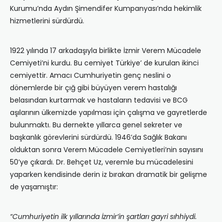
Kurumu’nda Aydı‎n Şimendifer Kumpanyası’‎nda hekimlik
hizmetlerini sürdürdü.
1922 yı‎l‎ında 17 arkadaşıyla birlikte İzmir Verem Mücadele
Cemiyeti’ni kurdu. Bu cemiyet Türkiye’ de kurulan ikinci
cemiyettir. Amacı Cumhuriyetin genç neslini o
dönemlerde bir çığ gibi büyüyen verem hastalığı
belasından kurtarmak ve hastaların tedavisi ve BCG
aşılarının ülkemizde yapılması için çalışma ve gayretlerde
bulunmaktı. Bu dernekte yıllarca genel sekreter ve
başkanlık görevlerini sürdürdü. 1946’da Sağlık Bakanı
olduktan sonra Verem Mücadele Cemiyetleri’nin sayısını
50’ye çıkardı. Dr. Behçet Uz, veremle bu mücadelesini
yaparken kendisinde derin iz bırakan dramatik bir gelişme
de yaşamıştır:
“Cumhuriyetin ilk yıllarında İzmir’in şartları gayri sıhhiydi.