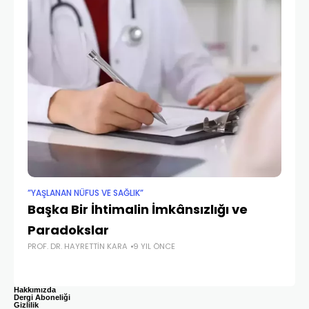
”YAŞLANAN NÜFUS VE SAĞLIK”
”YA
Başka Bir İhtimalin İmkânsızlığı ve
Y
PRO
Paradokslar
PROF. DR. HAYRETTIN KARA
9 YIL ÖNCE
Hakkımızda
Dergi Aboneliği
Gizlilik