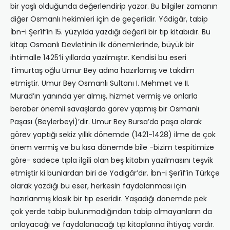
bir yaşlı olduğunda değerlendirip yazar. Bu bilgiler zamanın
diğer Osmanlı hekimleri için de geçerlidir. Yâdigâr, tabip
İbn-i Şerîf’in 15. yüzyılda yazdığı değerli bir tıp kitabıdır. Bu
kitap Osmanlı Devletinin ilk dönemlerinde, büyük bir
ihtimalle 1425’li yıllarda yazılmıştır. Kendisi bu eseri
Timurtaş oğlu Umur Bey adına hazırlamış ve takdim
etmiştir. Umur Bey Osmanlı Sultanı I. Mehmet ve II.
Murad’ın yanında yer almış, hizmet vermiş ve onlarla
beraber önemli savaşlarda görev yapmış bir Osmanlı
Paşası (Beylerbeyi)’dir. Umur Bey Bursa’da paşa olarak
görev yaptığı sekiz yıllık dönemde (1421-1428) ilme de çok
önem vermiş ve bu kısa dönemde bile -bizim tespitimize
göre- sadece tıpla ilgili olan beş kitabın yazılmasını teşvik
etmiştir ki bunlardan biri de Yadigâr’dır. İbn-i Şerîf’in Türkçe
olarak yazdığı bu eser, herkesin faydalanması için
hazırlanmış klasik bir tıp eseridir. Yaşadığı dönemde pek
çok yerde tabip bulunmadığından tabip olmayanların da
anlayacağı ve faydalanacağı tıp kitaplarına ihtiyaç vardır.