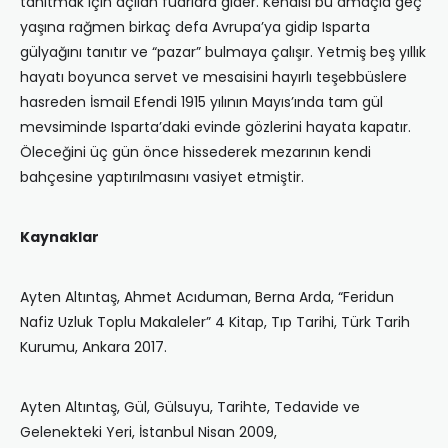
tanıtmak için açılan fuarlara gider. Kendisi bu amaçla geç
yaşına rağmen birkaç defa Avrupa’ya gidip Isparta
gülyağını tanıtır ve “pazar” bulmaya çalışır. Yetmiş beş yıllık
hayatı boyunca servet ve mesaisini hayırlı teşebbüslere
hasreden İsmail Efendi 1915 yılının Mayıs’ında tam gül
mevsiminde Isparta’daki evinde gözlerini hayata kapatır.
Öleceğini üç gün önce hissederek mezarının kendi
bahçesine yaptırılmasını vasiyet etmiştir.
Kaynaklar
Ayten Altıntaş, Ahmet Acıduman, Berna Arda, “Feridun
Nafiz Uzluk Toplu Makaleler” 4 Kitap, Tıp Tarihi, Türk Tarih
Kurumu, Ankara 2017.
Ayten Altıntaş, Gül, Gülsuyu, Tarihte, Tedavide ve
Gelenekteki Yeri, İstanbul Nisan 2009,