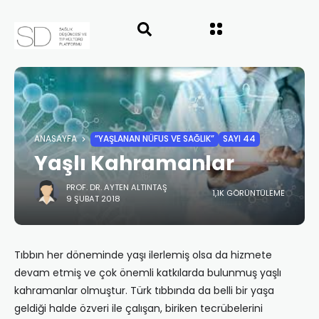
ANASAYFA
”YAŞLANAN NÜFUS VE SAĞLIK”
SAYI 44
Yaşlı Kahramanlar
PROF. DR. AYTEN ALTINTAŞ
1,1K GÖRÜNTÜLEME
9 ŞUBAT 2018
Tıbbın her döneminde yaşı ilerlemiş olsa da hizmete
devam etmiş ve çok önemli katkılarda bulunmuş yaşlı
kahramanlar olmuştur. Türk tıbbında da belli bir yaşa
geldiği halde özveri ile çalışan, biriken tecrübelerini