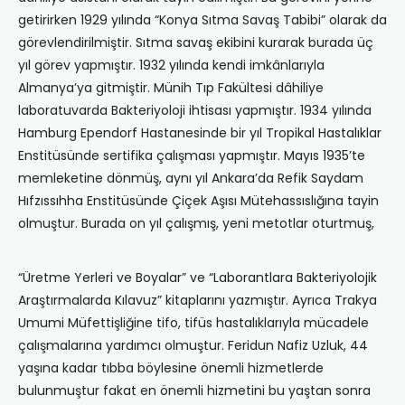
getirirken 1929 yılında “Konya Sıtma Savaş Tabibi” olarak da
görevlendirilmiştir. Sıtma savaş ekibini kurarak burada üç
yıl görev yapmıştır. 1932 yılında kendi imkânlarıyla
Almanya’ya gitmiştir. Münih Tıp Fakültesi dâhiliye
laboratuvarda Bakteriyoloji ihtisası yapmıştır. 1934 yılında
Hamburg Ependorf Hastanesinde bir yıl Tropikal Hastalıklar
Enstitüsünde sertifika çalışması yapmıştır. Mayıs 1935’te
memleketine dönmüş, aynı yıl Ankara’da Refik Saydam
Hıfzıssıhha Enstitüsünde Çiçek Aşısı Mütehassıslığına tayin
olmuştur. Burada on yıl çalışmış, yeni metotlar oturtmuş,
“Üretme Yerleri ve Boyalar” ve “Laborantlara Bakteriyolojik
Araştırmalarda Kılavuz” kitaplarını yazmıştır. Ayrıca Trakya
Umumi Müfettişliğine tifo, tifüs hastalıklarıyla mücadele
çalışmalarına yardımcı olmuştur. Feridun Nafiz Uzluk, 44
yaşına kadar tıbba böylesine önemli hizmetlerde
bulunmuştur fakat en önemli hizmetini bu yaştan sonra