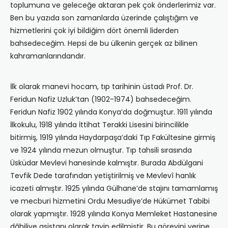
toplumuna ve geleceğe aktaran pek çok önderlerimiz var.
Ben bu yazıda son zamanlarda üzerinde çalıştığım ve
hizmetlerini çok iyi bildiğim dört önemli liderden
bahsedeceğim. Hepsi de bu ülkenin gerçek az bilinen
kahramanlarındandır.
İlk olarak manevi hocam, tıp tarihinin üstadı Prof. Dr.
Feridun Nafiz Uzluk’tan (1902-1974) bahsedeceğim.
Feridun Nafiz 1902 yılında Konya’da doğmuştur. 1911 yılında
İlkokulu, 1918 yılında İttihat Terakki Lisesini birincilikle
bitirmiş, 1919 yılında Haydarpaşa’daki Tıp Fakültesine girmiş
ve 1924 yılında mezun olmuştur. Tıp tahsili sırasında
Üsküdar Mevlevi hanesinde kalmıştır. Burada Abdülgani
Tevfik Dede tarafından yetiştirilmiş ve Mevlevî hanlık
icazeti almıştır. 1925 yılında Gülhane’de stajını tamamlamış
ve mecburi hizmetini Ordu Mesudiye’de Hükümet Tabibi
olarak yapmıştır. 1928 yılında Konya Memleket Hastanesine
dâhiliye asistanı olarak tayin edilmiştir. Bu görevini yerine