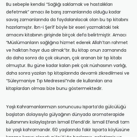
Bu sebeple kendisi “Sağlığı saklamak ve hastalıkları
defetmek” amacı ile barış zamanlarında olduğu kadar
savaş zamanlarında da faydalanılacak olan bu tıp kitabını
hazırlamıştır. İbn-i Şerîf böyle bir eseri yazmaktaki tek
amacını kitabının girişinde birçok defa belirtmiştir. Amacı
“Müslümanların sağlığına hizmet ederek Allah’tan rahmet
ve halktan hayır dua almak”tır. Bu kitap onun zamanında
da daha sonra da çok okunan, çok aranan bir tıp kitabı
olmuştur. Bu güne kadar kalan pek çok nüshasının varlığı,
daha sonra yazılan tıp kitaplarında devamlı zikredilmesi ve
“Süleymaniye Tıp Medresesi”nde de kullanılan ana
kitaplardan olması bize bunu göstermektedir.
Yaşlı Kahramanlarımızın sonuncusu Isparta’da gülcülüğü
başlatan dolayısıyla gülyağının dünyada aromaterapide
kullanımını kolaylaştıran İsmail Efendi’dir. İsmail Efendi tam
bir yaşlı kahramandır. 60 yaşlarında fakir Isparta köylüsüne