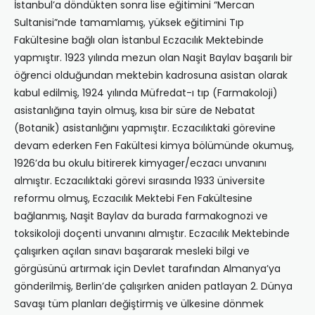
İstanbul’a döndükten sonra lise eğitimini “Mercan
Sultanisi”nde tamamlamış, yüksek eğitimini Tıp
Fakültesine bağlı olan İstanbul Eczacılık Mektebinde
yapmıştır. 1923 yılında mezun olan Naşit Baylav başarılı bir
öğrenci olduğundan mektebin kadrosuna asistan olarak
kabul edilmiş, 1924 yılında Müfredat-ı tıp (Farmakoloji)
asistanlığına tayin olmuş, kısa bir süre de Nebatat
(Botanik) asistanlığını yapmıştır. Eczacılıktaki görevine
devam ederken Fen Fakültesi kimya bölümünde okumuş,
1926’da bu okulu bitirerek kimyager/eczacı unvanını
almıştır. Eczacılıktaki görevi sırasında 1933 üniversite
reformu olmuş, Eczacılık Mektebi Fen Fakültesine
bağlanmış, Naşit Baylav da burada farmakognozi ve
toksikoloji doçenti unvanını almıştır. Eczacılık Mektebinde
çalışırken açılan sınavı başararak mesleki bilgi ve
görgüsünü artırmak için Devlet tarafından Almanya’ya
gönderilmiş, Berlin’de çalışırken aniden patlayan 2. Dünya
Savaşı tüm planları değiştirmiş ve ülkesine dönmek