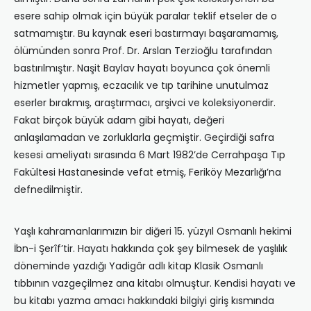
esere sahip olmak için büyük paralar teklif etseler de o
satmamıştır. Bu kaynak eseri bastırmayı başaramamış,
ölümünden sonra Prof. Dr. Arslan Terzioğlu tarafından
bastırılmıştır. Naşit Baylav hayatı boyunca çok önemli
hizmetler yapmış, eczacılık ve tıp tarihine unutulmaz
eserler bırakmış, araştırmacı, arşivci ve koleksiyonerdir.
Fakat birçok büyük adam gibi hayatı, değeri
anlaşılamadan ve zorluklarla geçmiştir. Geçirdiği safra
kesesi ameliyatı sırasında 6 Mart 1982’de Cerrahpaşa Tıp
Fakültesi Hastanesinde vefat etmiş, Feriköy Mezarlığı’na
defnedilmiştir.
Yaşlı kahramanlarımızın bir diğeri 15. yüzyıl Osmanlı hekimi
İbn-i Şerîf’tir. Hayatı hakkında çok şey bilmesek de yaşlılık
döneminde yazdığı Yadigâr adlı kitap Klasik Osmanlı
tıbbının vazgeçilmez ana kitabı olmuştur. Kendisi hayatı ve
bu kitabı yazma amacı hakkındaki bilgiyi giriş kısmında