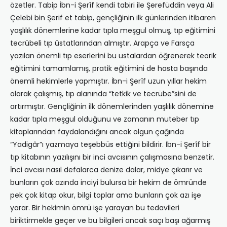
özetler. Tabip İbn-i Şerîf kendi tabiri ile Şerefüddin veya Ali
Çelebi bin Şerif et tabip, gençliğinin ilk günlerinden itibaren
yaşlılık dönemlerine kadar tıpla meşgul olmuş, tıp eğitimini
tecrübeli tıp üstatlarından almıştır. Arapça ve Farsça
yazılan önemli tıp eserlerini bu ustalardan öğrenerek teorik
eğitimini tamamlamış, pratik eğitimini de hasta başında
önemli hekimlerle yapmıştır. İbn-i Şerîf uzun yıllar hekim
olarak çalışmış, tıp alanında “tetkik ve tecrübe”sini de
artırmıştır. Gençliğinin ilk dönemlerinden yaşlılık dönemine
kadar tıpla meşgul olduğunu ve zamanın muteber tıp
kitaplarından faydalandığını ancak olgun çağında
“Yadigâr”ı yazmaya teşebbüs ettiğini bildirir. İbn-i Şerîf bir
tıp kitabının yazılışını bir inci avcısının çalışmasına benzetir.
İnci avcısı nasıl defalarca denize dalar, midye çıkarır ve
bunların çok azında inciyi bulursa bir hekim de ömründe
pek çok kitap okur, bilgi toplar ama bunların çok azı işe
yarar. Bir hekimin ömrü işe yarayan bu tedavileri
biriktirmekle geçer ve bu bilgileri ancak saçı başı ağarmış