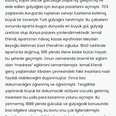
kazanç kapısı olacak gülcülüğe başlamış, geliştirmiş ve
elde edilen gülyağları için Avrupa pazarlarını açmıştır. 70’li
yaşlarında Avrupa’da toplanan sanayi fuarlarına katılmış,
büyük bir özveriyle Türk gülyağını tanıtmıştır. Bu çabaların
sonunda Isparta bugün dünyada en büyük gül, gülyağı
üreticisi olup dünya pazarını yönlendirmektedir. İsmail
Efendi, Isparta’nın Yalvaç kazası eşrafından Meydan
Beyoğlu Mehmet İzzet Efendi’nin oğludur. 1840 tarihinde
Isparta’da doğmuş, 1915 yılında ölene kadar bütün hayatı
bu şehirde geçmiştir. Onun zamanında önemli bir eğitim
olan “medrese” eğitimini tamamlamıştır. İsmail Efendi
genç yaşlarından itibaren çevresindeki fakir insanlara nasıl
faydalı olabileceğini düşünmüştür. Önce bez
dokumacılığını öğrenmiş ve öğretmiştir. Tezgâhlar
yaptırarak büyük bir dokumacılık atölyesi vücuda getirmiş
insanların bu yolla para kazanma yolunu açmıştır. Bu
yetmemiş, 1888 yılında gülcülük ve gülyağcılık konusunda
bazı bilgilere ulaşmış, bu konu onu çok ilgilendirmiştir.