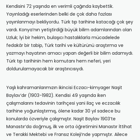
Kendisini 72 yaşında en verimli çağında kaybettik.
Yayınladığı eserlerinden belki de çok daha fazlası
yayınlanmayı bekliyordu. Türk tıp tarihine katacağı çok şey
vardı. Konya’nın yetiştirdiği büyük bilim adamlarından olan
Uzluk; İyi bir hekim, bulaşıcı hastalıklarla mücadelede
fedakâr bir tabip, Türk tarihi ve kültürünü araştırma ve
yazmayı hayatının amacı yapan değerli bir bilim adamıydı.
Türk tıp tarihinin hem komutanı hem neferi, yeri
doldurulamayacak bir araştırıcısıydı.
Yaşlı kahramanlarımızın ikincisi Eczacı-kimyager Naşit
Baylav’dır (1903-1982). Kendisi 49 yaşında iken
çalışmalarını tedavinin tarihçesi yani ilaç ve eczacılık
tarihine yoğunlaştırmış, ölene kadar 30 yıl sadece bu
konularda özveriyle çalışmıştır. Naşit Baylav 1903’te
Manastır’da doğmuş, ilk ve orta öğretimini Manastır İttihat
ve Terakki Mektebi ve Fransız Koleji’nde yapmıştır. Ailece