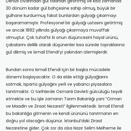
Denizli civarından gül fidanları getirtmiş ve kısa zamanda
30 dönüm kadar gül bahçesine sahip olmuş, büyük bir
gülhane kurdurmuş fakat bunlardan gülyağı çıkarmayı
başaramamıştır. Profesyonel bir gülyağı ustasını getirtmiş
ve ancak 1892 yıllında gülyağı çıkarmaya muvaffak
olmuştur. Çok tuhaftır ki onun düşüncesini hayal ürünü,
çabalarını delilik olarak düşünenler kısa sürede topraklarına
gül dikmiş ve İsmail Efendi’yi yakından izlemişlerdir.
Bundan sonra İsmail Efendi için bir başka mücadele
dönemi başlayacaktır. O da elde ettiği gülyağlarını
satmak, Isparta gülyağını yerli ve yabancı piyasalara
tanıtmaktır. O tarihlerde Osmanlı Devleti gülcülüğü teşvik
etmekte ve bu işle zamanın Tarım Bakanlığı yani “Orman
ve Maadin ve Ziraat Nezareti” ilgilenmektedir. İsmail Efendi
bu bakanlığa gitmenin ve kendi ürününü tanıtmanın en
doğru yol olacağını düşünür. İstanbul’daki Ziraat
Nezaretine gider. Çok zor da olsa Nazır Selim Melheme ile