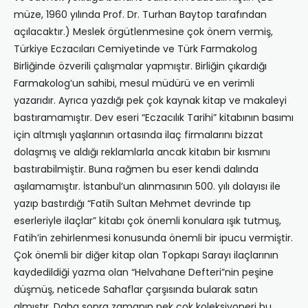
müze, 1960 yılında Prof. Dr. Turhan Baytop tarafından
açılacaktır.) Meslek örgütlenmesine çok önem vermiş,
Türkiye Eczacıları Cemiyetinde ve Türk Farmakolog
Birliğinde özverili çalışmalar yapmıştır. Birliğin çıkardığı
Farmakolog’un sahibi, mesul müdürü ve en verimli
yazarıdır. Ayrıca yazdığı pek çok kaynak kitap ve makaleyi
bastıramamıştır. Dev eseri “Eczacılık Tarihi” kitabının basımı
için altmışlı yaşlarının ortasında ilaç firmalarını bizzat
dolaşmış ve aldığı reklamlarla ancak kitabın bir kısmını
bastırabilmiştir. Buna rağmen bu eser kendi dalında
aşılamamıştır. İstanbul’un alınmasının 500. yılı dolayısı ile
yazıp bastırdığı “Fatih Sultan Mehmet devrinde tıp
eserleriyle ilaçlar” kitabı çok önemli konulara ışık tutmuş,
Fatih’in zehirlenmesi konusunda önemli bir ipucu vermiştir.
Çok önemli bir diğer kitap olan Topkapı Sarayı ilaçlarının
kaydedildiği yazma olan “Helvahane Defteri”nin peşine
düşmüş, neticede Sahaflar çarşısında bularak satın
almıştır. Daha sonra zamanın pek çok koleksiyoneri bu