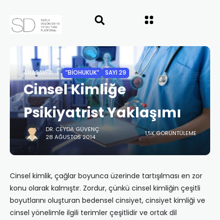
ANASAYFA
”BIOHUKUK”
SAYI 29
Cinsel Kimliğe
Psikiyatrist Yaklaşımı
DR. CEYDA GÜVENÇ
1,5K GÖRÜNTÜLEME
28 AĞUSTOS 2014
Cinsel kimlik, çağlar boyunca üzerinde tartışılması en zor
konu olarak kalmıştır. Zordur, çünkü cinsel kimliğin çeşitli
boyutlarını oluşturan bedensel cinsiyet, cinsiyet kimliği ve
cinsel yönelimle ilgili terimler çeşitlidir ve ortak dil