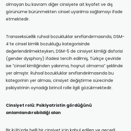
olmayan bu kavram diğer cinsiyete ait kıyafet ve dış
görünüme bürünmekten cinsel uyarılma sağlamayı ifade
etmektedir.
Transseksüellik ruhsal bozukluklar sınıflandırmasında, DSM-
4’te cinsel kimlik bozukluğu kategorisinde
değerlendirilmekteyken, DSM-5 de cinsiyet kimliği disforisi
(gender dysphory) ifadesi tercih edilmiş, Türkçe çeviride
ise “cinsel kimliğinden yakınma, hoşnut olmama” şeklinde
yer almıştır. Ruhsal bozukluklar sınıflandırılmasında bu
kategorinin yer alması, cinsiyet değiştirme sürecinde
psikiyatrinin oynadığı birincil rolle ilgili gözükmektedir.
Cinsiyet rolü: Psikiyatristin gördüğünü
anlamlandırabildiği alan
Bir kültürde belli bir cinsiyet için kabul edilen ve geçerli