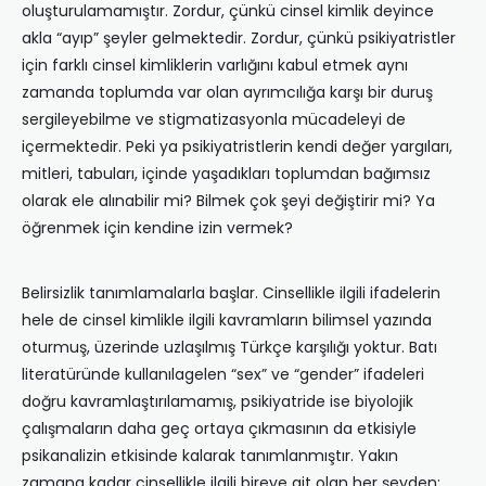
oluşturulamamıştır. Zordur, çünkü cinsel kimlik deyince
akla “ayıp” şeyler gelmektedir. Zordur, çünkü psikiyatristler
için farklı cinsel kimliklerin varlığını kabul etmek aynı
zamanda toplumda var olan ayrımcılığa karşı bir duruş
sergileyebilme ve stigmatizasyonla mücadeleyi de
içermektedir. Peki ya psikiyatristlerin kendi değer yargıları,
mitleri, tabuları, içinde yaşadıkları toplumdan bağımsız
olarak ele alınabilir mi? Bilmek çok şeyi değiştirir mi? Ya
öğrenmek için kendine izin vermek?
Belirsizlik tanımlamalarla başlar. Cinsellikle ilgili ifadelerin
hele de cinsel kimlikle ilgili kavramların bilimsel yazında
oturmuş, üzerinde uzlaşılmış Türkçe karşılığı yoktur. Batı
literatüründe kullanılagelen “sex” ve “gender” ifadeleri
doğru kavramlaştırılamamış, psikiyatride ise biyolojik
çalışmaların daha geç ortaya çıkmasının da etkisiyle
psikanalizin etkisinde kalarak tanımlanmıştır. Yakın
zamana kadar cinsellikle ilgili bireye ait olan her şeyden;