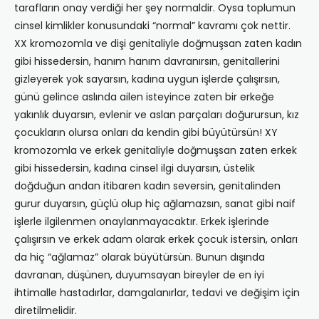
tarafların onay verdiği her şey normaldir. Oysa toplumun
cinsel kimlikler konusundaki “normal” kavramı çok nettir.
XX kromozomla ve dişi genitaliyle doğmuşsan zaten kadın
gibi hissedersin, hanım hanım davranırsın, genitallerini
gizleyerek yok sayarsın, kadına uygun işlerde çalışırsın,
günü gelince aslında ailen isteyince zaten bir erkeğe
yakınlık duyarsın, evlenir ve aslan parçaları doğurursun, kız
çocukların olursa onları da kendin gibi büyütürsün! XY
kromozomla ve erkek genitaliyle doğmuşsan zaten erkek
gibi hissedersin, kadına cinsel ilgi duyarsın, üstelik
doğduğun andan itibaren kadın seversin, genitalinden
gurur duyarsın, güçlü olup hiç ağlamazsın, sanat gibi naif
işlerle ilgilenmen onaylanmayacaktır. Erkek işlerinde
çalışırsın ve erkek adam olarak erkek çocuk istersin, onları
da hiç “ağlamaz” olarak büyütürsün. Bunun dışında
davranan, düşünen, duyumsayan bireyler de en iyi
ihtimalle hastadırlar, damgalanırlar, tedavi ve değişim için
diretilmelidir.