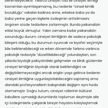
benimseyecektir. Yıllarca cinsiyet rolü ile cinsiyet kimliği
kavramları ayrımlaşamamış, bu nedenle “cinsel kimlik
bozukluğu” vakaları kadınsa anne, erkekse baba ya da
baba yerine geçen kişilerle özdeşimin arttırılmasını
öngören sözde tedavilere zorlanmıştır. Bunda psikanalizin
etkisi büyük olmuştur. Yakın zamana kadar psikanalizin
savunduğu durum; cinsiyet kimliğinin de sadece psikolojik
bileşeni olduğu, bu durumun oyuncak ve kıyafet seçimiyle
bile belirlenebileceği ve erken dönemde farkına varılınca
psikolojik tedaviyle “düzeltilebileceği” yolundayken, son
yıllarda biyolojik psikiyatrideki gelişmeler ve klinik gözlemler
cinsiyet kimliğinin biyolojik olarak belirlendiğini ve
değiştirilemeyeceğini ancak erişkin yaşa gelince bedenin
cinsiyet kimliğine uygunlaştırılabileceğini saptamış ama
alandaki profesyonellerin bakışındaki değişim aynı hızda
olamamıştır. Doğru tutum, cinsiyet rollerinin kültürel
kabullere uymadığı durumlarda toplumun deyimiyle aile
içi özdeşimlerle çalışarak bireyin hayatını kolaylaştırmak