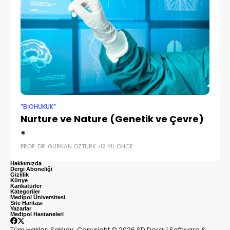
”BIOHUKUK”
”B
Nurture ve Nature (Genetik ve Çevre)
Di
*
H
PROF. DR. GÜRKAN ÖZTÜRK
12 YIL ÖNCE
YAS
Hakkımızda
Dergi Aboneliği
Gizlilik
Künye
Karikatürler
Kategoriler
Medipol Üniversitesi
Site Haritası
Yazarlar
Medipol Hastaneleri
Tüm Hakları Saklıdır. Copyright © 2026 SD Dergi | Software &