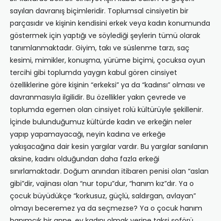
sayılan davranış biçimleridir. Toplumsal cinsiyetin bir
parçasıdır ve kişinin kendisini erkek veya kadın konumunda
göstermek için yaptığı ve söylediği şeylerin tümü olarak
tanımlanmaktadır. Giyim, takı ve süslenme tarzı, saç
kesimi, mimikler, konuşma, yürüme biçimi, çocuksa oyun
tercihi gibi toplumda yaygın kabul gören cinsiyet
özelliklerine göre kişinin “erkeksi” ya da “kadınsı” olması ve
davranmasıyla ilgilidir. Bu özellikler yakın çevrede ve
toplumda egemen olan cinsiyet rolü kültürüyle şekillenir.
İçinde bulunduğumuz kültürde kadın ve erkeğin neler
yapıp yapamayacağı, neyin kadına ve erkeğe
yakışacağına dair kesin yargılar vardır. Bu yargılar sanılanın
aksine, kadını olduğundan daha fazla erkeği
sınırlamaktadır. Doğum anından itibaren penisi olan “aslan
gibi”dir, vajinası olan “nur topu”dur, “hanım kız”dır. Ya o
çocuk büyüdükçe “korkusuz, güçlü, saldırgan, avlayan”
olmayı beceremez ya da seçmezse? Ya o çocuk hanım
hanımcık bir anne, ev kadını olmak yerine taksi şoförü