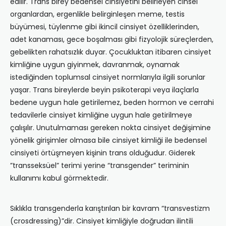
edilir. Trans birey bedensel cinsiyetini belirleyen cinsel
organlardan, ergenlikle belirginleşen meme, testis
büyümesi, tüylenme gibi ikincil cinsiyet özelliklerinden,
adet kanaması, gece boşalması gibi fizyolojik süreçlerden,
gebelikten rahatsızlık duyar. Çocukluktan itibaren cinsiyet
kimliğine uygun giyinmek, davranmak, oynamak
istediğinden toplumsal cinsiyet normlarıyla ilgili sorunlar
yaşar. Trans bireylerde beyin psikoterapi veya ilaçlarla
bedene uygun hale getirilemez, beden hormon ve cerrahi
tedavilerle cinsiyet kimliğine uygun hale getirilmeye
çalışılır. Unutulmaması gereken nokta cinsiyet değişimine
yönelik girişimler olmasa bile cinsiyet kimliği ile bedensel
cinsiyeti örtüşmeyen kişinin trans olduğudur. Giderek
”transseksüel” terimi yerine “transgender” teriminin
kullanımı kabul görmektedir.
Sıklıkla transgenderla karıştırılan bir kavram “transvestizm
(crosdressing)”dir. Cinsiyet kimliğiyle doğrudan ilintili