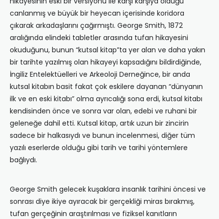
hikâyesinin eski bir versiyonu ile karşı karşıya olduğu
canlanmış ve büyük bir heyecan içerisinde koridora
çıkarak arkadaşlarını çağırmıştı. George Smith, 1872
aralığında elindeki tabletler arasında tufan hikayesini
okuduğunu, bunun “kutsal kitap”ta yer alan ve daha yakın
bir tarihte yazılmış olan hikayeyi kapsadığını bildirdiğinde,
İngiliz Entelektüelleri ve Arkeoloji Derneğince, bir anda
kutsal kitabın basit fakat çok eskilere dayanan “dünyanın
ilk ve en eski kitabı” olma ayrıcalığı sona erdi, kutsal kitabı
kendisinden önce ve sonra var olan, edebi ve ruhani bir
geleneğe dahil etti. Kutsal kitap, artık uzun bir zincirin
sadece bir halkasıydı ve bunun incelenmesi, diğer tüm
yazılı eserlerde olduğu gibi tarih ve tarihi yöntemlere
bağlıydı.
George Smith gelecek kuşaklara insanlık tarihini öncesi ve
sonrası diye ikiye ayıracak bir gerçekliği miras bırakmış,
tufan gerçeğinin araştırılması ve fiziksel kanıtların