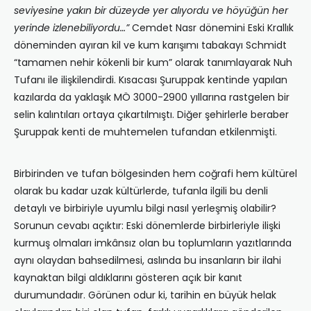
seviyesine yakın bir düzeyde yer alıyordu ve höyüğün her
yerinde izlenebiliyordu…”
Cemdet Nasr dönemini Eski Krallık
döneminden ayıran kil ve kum karışımı tabakayı Schmidt
“tamamen nehir kökenli bir kum” olarak tanımlayarak Nuh
Tufanı ile ilişkilendirdi. Kısacası Şuruppak kentinde yapılan
kazılarda da yaklaşık MÖ 3000-2900 yıllarına rastgelen bir
selin kalıntıları ortaya çıkartılmıştı. Diğer şehirlerle beraber
Şuruppak kenti de muhtemelen tufandan etkilenmişti.
Birbirinden ve tufan bölgesinden hem coğrafi hem kültürel
olarak bu kadar uzak kültürlerde, tufanla ilgili bu denli
detaylı ve birbiriyle uyumlu bilgi nasıl yerleşmiş olabilir?
Sorunun cevabı açıktır: Eski dönemlerde birbirleriyle ilişki
kurmuş olmaları imkânsız olan bu toplumların yazıtlarında
aynı olaydan bahsedilmesi, aslında bu insanların bir ilahi
kaynaktan bilgi aldıklarını gösteren açık bir kanıt
durumundadır. Görünen odur ki, tarihin en büyük helak