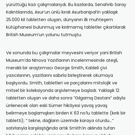
yürüttüğü kazı çalışmalarıydı. Bu kazılarda, Senahrib Saray
Kalıntılarında, Asur’un ünlü kıralı Asurbanipal’in yaklaşık
25.000 kil tabletten oluşan, dünyanın ilk muhteşem
kütüphanesi bulunmuş ve kırılmamış tabletler çıkartılarak
British Museum’un yolunu tutmuştu.
Ve sonunda bu çalışmalar meyvesini veriyor yani British
Museum’da Ninova Yazıtlarının incelenmesinde ateşli,
meraklı bir araştırmacı George Smith, Kaldeli çivi
yazıcılarının, yazıtlarını sabırla birleştirerek okumaya
başlıyordu. Smith, tabletleri ve parçalarını mitolojik ve
mitsel bir koleksiyonda arşivlemeye başladı. Yaklaşık 12
tabletten oluşan ve daha sonra “Gılgamış Destanı” adıyla
ünlenecek olan eski Sümer hikâyesi yavaş yavaş
belirmeye başlamışken birden K 63 no’lu tablette (kırık bir
tabletti); “ tekne, dağların üzerinde karaya oturdu…”
satırlarıyla karşılaştığında artık Smith’in aklında tufan