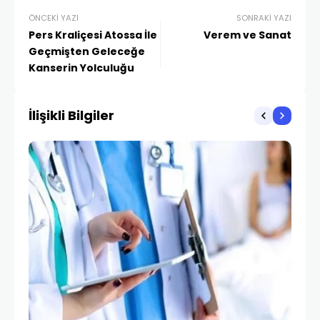
ÖNCEKI YAZI
SONRAKI YAZI
Pers Kraliçesi Atossa İle
Verem ve Sanat
Geçmişten Geleceğe
Kanserin Yolculuğu
İlişikli Bilgiler