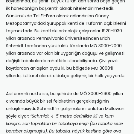
kayıtlarında, bu şehir “büyük tufan”dan sonra başa geçen
ilk hanedanlığın başkenti” olarak nitelendirilmektedir.
Günümüzde Tel El-Fara olarak adlandırılan Güney
Mezopotamya’daki Şuruppak kenti de Tufan’ın açık izlerini
taşımaktadır. Bu kentteki arkeolojik çalışmalar 1920-1930
yılları arasında Pennsylvania Üniversitesinden Erich
Schmidt tarafından yürütüldü. Kazılarda MÖ 3000-2000
yılları arasında var olan bir uygarlığın doğuşu ve gelişmesi
değişik tabakalarda rahatlıkla izlenebiliyordu. Çivi yazılı
kayıtlardan anlaşılan oydu ki, bu bölgede MÖ 3000’li
yıllarda, kültürel olarak oldukça gelişmiş bir halk yaşıyordu.
Asıl önemli nokta ise, bu şehirde de MÖ 3000-2900 yılları
civarında büyük bir sel felaketinin gerçekleştiğinin
anlaşılmasıydı. Schmidt’in çalışmalarını anlatan Mallowan
şöyle diyor:
“Schmidt, 4-5 metre derinlikte kil ve kum
karışımı sarı topraktan bir tabakaya erişti (bu tabaka selle
beraber oluşmuştu). Bu tabaka, höyük kesitine göre ova