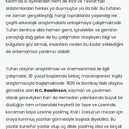
Kerim’de ki ayetlerden hem de İncil ve Tevrat’taki
anlatımlardan herkes ya duymuştur ya da bilir. Bu tufanın
ne zaman gerçekleştiği, hangi topraklarda yaşandığı ise
çeşitli arkeolojik araştırmalarla anlaşılmaya çalışılmaktadır.
Tufan denince akla hemen gemi, içindekiler ve geminin
yanaştığı dağ gelse de bu çalışmaları ateşleyen bilgi ve
bulgulara göz atmak, insanların neden bu kadar etkilediğini
de anlamamıza yardımcı olabilir.
Tufan olayının araştırılması ve önemsenmesi ile ilgili
çalışmalar, 18. yüzyıl başlarında birkaç maceraperest İngiliz
araştırmacıyla başlamaktadır. 1835 te Bombay’daki alayına
gitmekte olan
H.C. Rawlinson
, sayman ve çevirmen
olarak görevliyken İran’ da Hemedan yakınlarında büyük bir
düzlüğün tam ortasındaki heybetli bir tepe ve üzerinde,
kocaman kaya üzerine yazılmış, Kral I. Darius’un mezarı için
oraya konmuş yazıtları görmesiyle başladı diyebiliriz. Bu
yazılar kuneifor yazılar olup üç dilde yazılmış olsa ve birçok