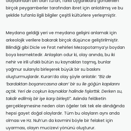
olaylarından biri olan tufan, farklı uygarlıklara gönderilen
birçok peygamberler tarafından ibret için anlatılmış ve bu
şekilde tufanla ilgili bilgiler çeşitli kültürlere yerleşmiştir.
Meydana geldiği yeri ve meydana gelişini anlamak için
arkeolojik verilere bakarak birçok düşünce geliştirilmiştir.
Bilindiği gibi Dicle ve Fırat nehirleri Mezopotamya’yı boydan
boya kesmektedir. Anlaşılan odur ki, olay anında, bu iki
nehir ve irili ufaklı bütün su kaynakları taşmış, bunlar
yağmur sularıyla birleşerek büyük bir su baskını
oluşturmuşlardır. Kuran’da olay şöyle anlatılır:
“Biz de
‘bardaktan boşanırcasına akan’ bir su ile göğün kapılarını
açtık. Yeri de coşkun kaynaklar halinde fışkırttık. Derken su,
takdir edilmiş bir işe karşı birleşti”.
Aslında felâketin
gerçekleşmesine neden olan öğeler tek tek ele alındığında
hepsi gayet doğal olaylardır. Tüm bu olayların aynı anda
olması ve Hz. Nuh’un da kavmini böyle bir felaket için
uyarması, olayın mucizevi yönünü oluşturur.