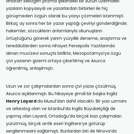
anlatan sekizgen prizma şeklindeki bir sütun üzerindeki
yazıların kopyasıydı ve yazarlardan birbirleri ile hiç
görüşmeden özgün olarak bu yazıyı çözmeleri istenmişti.
Birkaç ay sonra her bir yazar yaptığı çeviriyi gönderdiğinde;
hakemler, sözcüklerin anlamlarıyla okunuşların
örtüştüğünü görerek yarım yüzyıllık deneme, araştırma ve
tereddütlerden sonra nihayet Persepolis Yazıtlarında
alınan mucizevi sonuçla birlikte, Mezopotamya’ya özgü
çivi yazısının gizemi ortaya çıkartılmış ve Asurca
öğrenilmiş, anlaşılmıştı.
Uzun ve zor çalışmalardan sonra çivi yazısı çözülmüş,
Asurca açıklanmıştı. Bu hikayeye şimdi bir başka İngiliz
Henry Layard
da Musul’dan dahil olacaktı. Bir yazı uzmanı
ve arkeolog olan ve İstanbul’da İngiliz Büyükelçiliği de
yapmış olan Layard, Ortadoğu’da birçok kazı çalışmaları
yürütmüş, birçok antik eseri İngiltere’ye götürüp
sergilenmesini sağlamıştı. Bunlardan biri de Ninova’da