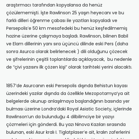
araştırmacı tarafından kopyalansa da henüz
çözülememişti. İşte Rawlinson 25 yaşın heyecanı ve bu
farklı dilleri öğrenme çabası ile yazıtları kopyaladı ve
Persepolis’e 50 km mesafedeki bu henüz keşfedilmemiş
hazine üzerine çalışmaya başladı. Rawlinson, bilinen Babil
ve Elam dillerinin yanı sıra üçüncü dilinde eski Pers (daha
sonra Asurca olarak belirlenecek ) dili olduğunu çözecek
ve şifrelerinin çeşitli toplantılarda açıklayacak, bu nedenle
de “çivi yazısını ilk çözen kişi” olarak tarihteki yerini alacaktı.
1857’de Asurcanın eski Persepolis dışında Behistun kayası
üzerindeki yazılar dışında da özellikle Mezopotamya’ya ait
belgelerde okunup anlaşılmaya başlandığının basında yer
bulması üzerine Londra’daki Royal Asiatic Society, içlerinde
Rawlinson’un da bulunduğu 4 dilbilimciye bir yazıyı
çözmeleri için gönderdi. Bu yazı Ninova Kazıları sırasında
bulunan, eski Asur kralı I. Tiglatplaser’e ait, kralın zaferlerini