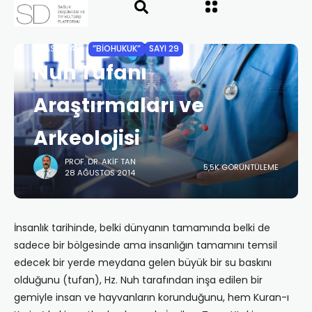
ANASAYFA
”BIOHUKUK”
SAYI 29
Nuh Tufanı
Araştırmaları ve
Arkeolojisi
PROF. DR. AKIF TAN
5,5K GÖRÜNTÜLEME
28 AĞUSTOS 2014
İnsanlık tarihinde, belki dünyanın tamamında belki de
sadece bir bölgesinde ama insanlığın tamamını temsil
edecek bir yerde meydana gelen büyük bir su baskını
olduğunu (tufan), Hz. Nuh tarafından inşa edilen bir
gemiyle insan ve hayvanların korunduğunu, hem Kuran-ı