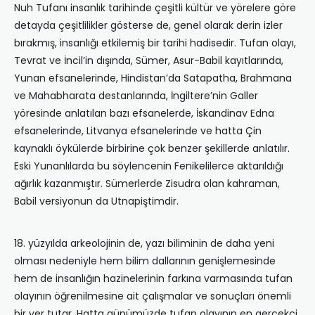
Nuh Tufanı insanlık tarihinde çeşitli kültür ve yörelere göre
detayda çeşitlilikler gösterse de, genel olarak derin izler
bırakmış, insanlığı etkilemiş bir tarihi hadisedir. Tufan olayı,
Tevrat ve İncil’in dışında, Sümer, Asur-Babil kayıtlarında,
Yunan efsanelerinde, Hindistan’da Satapatha, Brahmana
ve Mahabharata destanlarında, İngiltere’nin Galler
yöresinde anlatılan bazı efsanelerde, İskandinav Edna
efsanelerinde, Litvanya efsanelerinde ve hatta Çin
kaynaklı öykülerde birbirine çok benzer şekillerde anlatılır.
Eski Yunanlılarda bu söylencenin Fenikelilerce aktarıldığı
ağırlık kazanmıştır. Sümerlerde Zisudra olan kahraman,
Babil versiyonun da Utnapiştimdir.
18. yüzyılda arkeolojinin de, yazı biliminin de daha yeni
olması nedeniyle hem bilim dallarının genişlemesinde
hem de insanlığın hazinelerinin farkına varmasında tufan
olayının öğrenilmesine ait çalışmalar ve sonuçları önemli
bir yer tutar. Hatta günümüzde tufan olayının en gerçekçi