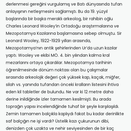
derlenmesi gereğini vurgulamış ve Batı dünyasında tufan
anlayışının netleşmesini sağlamıştı. Bu da 19. yüzyıl
başlarında bir başka meraklı arkeolog, bir rahibin oğlu
Charles Leonard Wooley’in Ortadoğu araştırmalarına ve
Mezopotamya Kazılarına başlamasına sebep olmuştu. Sir
Leonard Wooley, 1922-1929 yılları arasında,
Mezopotamya’nın antik şehirlerinden Ur’da uzun kazılar
yaptı. Wooley ve ekibi MÖ. 4. bin yılından kalma kral
mezarlarını ortaya çıkardılar. Mezopotamya tarihinin
öğrenilmesinde dönüm noktası olan bu çalışmalar
sırasında arkeolojik değeri çok yüksek kap, kaçak, miğfer,
silah vs. yanında tufandan önceki kralların listesini ihtiva
eden kil tabletler de bulundu. Ne var ki 12 metre daha
derine inildiğinde izler tamamen kesilmişti. Bu arada
toprağın yapısı incelendiğinde tuhaf bir şeyle karşılaşıldı.
Zemin tamamen balçıkla kaplıydı fakat bu kadar derinlikte
saf balçığın ne işi vardı? Üstelik kazı çukurunun dibi,
denizden çok uzakta ve nehir seviyesinden de bir kaç