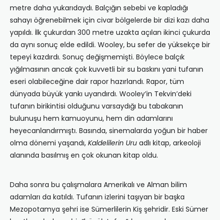
metre daha yukarıdaydı. Balçığın sebebi ve kapladığı
sahayı öğrenebilmek için civar bölgelerde bir dizi kazı daha
yapıldı. İlk çukurdan 300 metre uzakta açılan ikinci çukurda
da aynı sonuç elde edildi. Wooley, bu sefer de yüksekçe bir
tepeyi kazdırdı. Sonuç değişmemişti. Böylece balçık
yığılmasının ancak çok kuvvetli bir su baskını yani tufanın
eseri olabileceğine dair rapor hazırlandı. Rapor, tüm
dünyada büyük yankı uyandırdı. Wooley’in Tekvin’deki
tufanın birikintisi olduğunu varsaydığı bu tabakanın
bulunuşu hem kamuoyunu, hem din adamlarını
heyecanlandırmıştı. Basında, sinemalarda yoğun bir haber
olma dönemi yaşandı,
Kaldelilerin Uru
adlı kitap, arkeoloji
alanında basılmış en çok okunan kitap oldu.
Daha sonra bu çalışmalara Amerikalı ve Alman bilim
adamları da katıldı. Tufanın izlerini taşıyan bir başka
Mezopotamya şehri ise Sümerlilerin Kiş şehridir. Eski Sümer