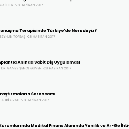
LGA İLTER
28 HAZIRAN 2017
 Konuşma Terapisinde Türkiye’de Neredeyiz?
. SEYHUN TOPBAŞ
28 HAZIRAN 2017
mplantla Anında Sabit Diş Uygulaması
. DR. GAMZE ŞENOL GÜVEN
28 HAZIRAN 2017
 Araştırmaların Serencamı
 FAHRI OVALI
28 HAZIRAN 2017
Kurumlarında Medikal Finans Alanında Yenilik ve Ar-Ge İhti