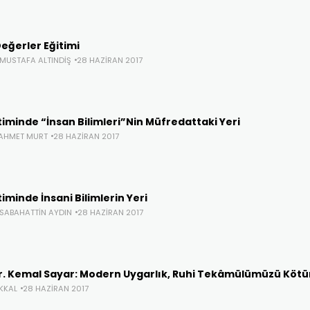
eğerler Eğitimi
. MUSTAFA ALTINDIŞ
28 HAZIRAN 2017
timinde “İnsan Bilimleri”Nin Müfredattaki Yeri
 AHMET MURT
28 HAZIRAN 2017
timinde İnsani Bilimlerin Yeri
. SABAHATTIN AYDIN
28 HAZIRAN 2017
Dr. Kemal Sayar: Modern Uygarlık, Ruhi Tekâmülümüzü Kötü
KKAL
28 HAZIRAN 2017