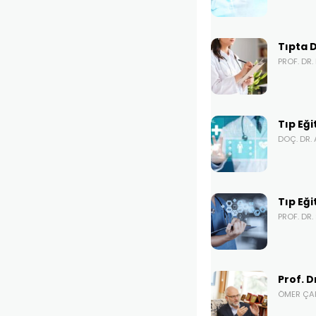
Tıpta D
PROF. DR
Tıp Eği
DOÇ. DR.
Tıp Eği
PROF. DR
Prof. 
ÖMER ÇA