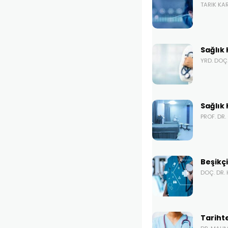
TARIK KA
Sağlık 
YRD. DOÇ
Sağlık 
PROF. DR
Beşikçi
DOÇ. DR.
Tariht