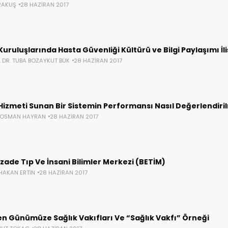
RAKUŞ
28 HAZIRAN 2017
Kuruluşlarında Hasta Güvenliği Kültürü ve Bilgi Paylaşımı İli
. DR. TUBA BOZAYKUT BÜK
28 HAZIRAN 2017
Hizmeti Sunan Bir Sistemin Performansı Nasıl Değerlendiril
. OSMAN HAYRAN
28 HAZIRAN 2017
zade Tıp Ve İnsani Bilimler Merkezi (BETİM)
 HAKAN ERTIN
28 HAZIRAN 2017
en Günümüze Sağlık Vakıfları Ve “Sağlık Vakfı” Örneği