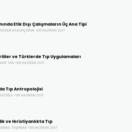
nında Etik Dışı Çalışmaların Üç Ana Tipi
. ÖZGÜR KASAPÇOPUR
28 HAZIRAN 2017
rililer ve Türklerde Tıp Uygulamaları
 AKIF TAN
28 HAZIRAN 2017
a Tıp Antropolojisi
GÜLOĞLU
28 HAZIRAN 2017
ik ve Hıristiyanlıkta Tıp
 İSMAIL TAŞPINAR
28 HAZIRAN 2017