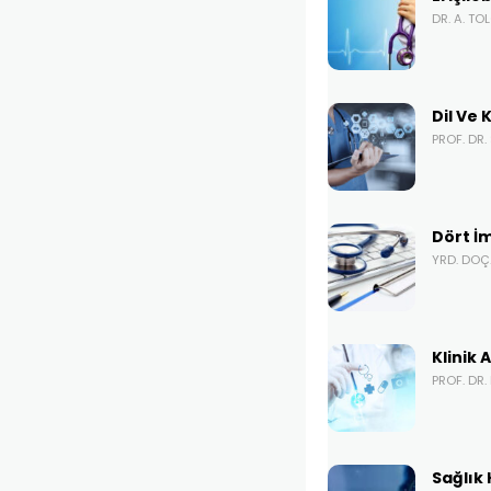
DR. A. TO
Dil Ve
PROF. DR
Dört İ
YRD. DOÇ
Klinik
PROF. DR.
Sağlık 