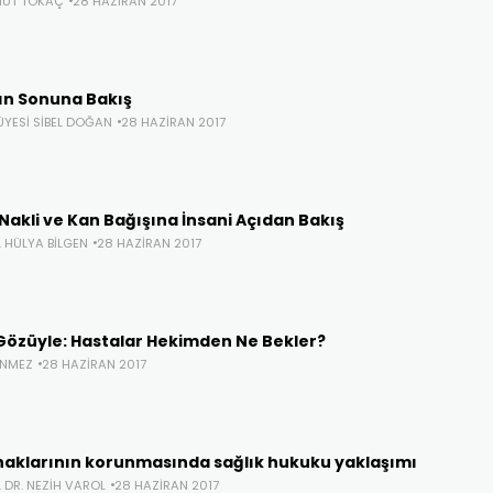
MUT TOKAÇ
28 HAZIRAN 2017
n Sonuna Bakış
ÜYESI SIBEL DOĞAN
28 HAZIRAN 2017
Nakli ve Kan Bağışına İnsani Açıdan Bakış
. HÜLYA BILGEN
28 HAZIRAN 2017
Gözüyle: Hastalar Hekimden Ne Bekler?
ÖNMEZ
28 HAZIRAN 2017
haklarının korunmasında sağlık hukuku yaklaşımı
 DR. NEZIH VAROL
28 HAZIRAN 2017