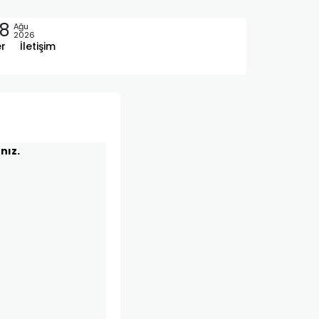
8
Ağu
2026
er
İletişim
nız.