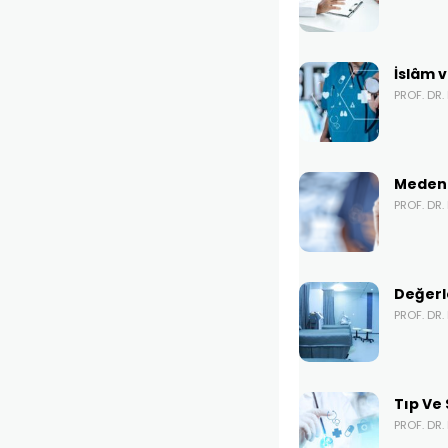
İslâm v
PROF. DR
Medeni
PROF. DR
Değerle
PROF. DR.
Tıp Ve
PROF. DR