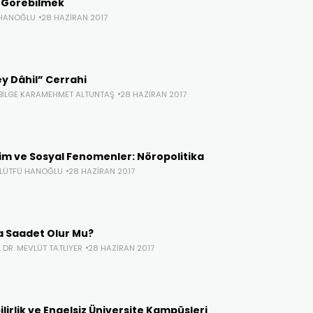
i Görebilmek
 HANOĞLU
28 HAZIRAN 2017
y Dâhil” Cerrahi
 BILGE KARAMEHMET ALTUNTAŞ
28 HAZIRAN 2017
lim ve Sosyal Fenomenler: Nöropolitika
. LÜTFÜ HANOĞLU
28 HAZIRAN 2017
a Saadet Olur Mu?
 DR. MEVLÜT TATLIYER
28 HAZIRAN 2017
bilirlik ve Engelsiz Üniversite Kampüsleri