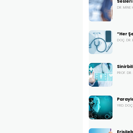
Sesler
DR. MINE
“Her Şe
DOÇ. DR.
Sinirbi
PROF. DR
Parayl
YRD. DOÇ.
Erişile