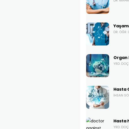
DR. MAH
Yaşamı
DR. ÖĞR. 
Organ 
YRD. DOÇ
Hasta 
İHSAN S
Hasta 
YRD. DOÇ.