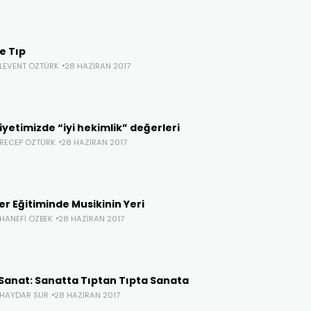
e Tıp
. LEVENT ÖZTÜRK
28 HAZIRAN 2017
yetimizde “iyi hekimlik” değerleri
. RECEP ÖZTÜRK
28 HAZIRAN 2017
r Eğitiminde Musikinin Yeri
 HANEFI ÖZBEK
28 HAZIRAN 2017
 Sanat: Sanatta Tıptan Tıpta Sanata
. HAYDAR SUR
28 HAZIRAN 2017