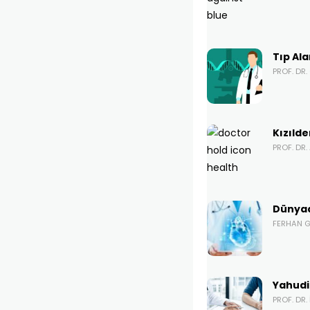
Tıp Ala
PROF. DR
Kızılde
PROF. DR.
Dünyad
FERHAN 
Yahudil
PROF. DR.