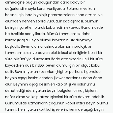
ölmediğine bugün olduğundan daha kolay bir
değerlendirmeyle karar veriliyordu. Solunum ve kan
basıncı gibi bazı biyolojik parametrelerin sona ermesi ve
ölümden hemen sonra vücudun katılaşması, ölümün
belirgin işaretleri ola­rak kabul edilmekteydi. Günümüzde
ise özellikle son yıllarda, ölümü tanımlamak daha
karmaşıklaştı. Beyin ölümü kavramını sık duymaya
başladık. Beyin ölümü, aslında ölümün nörolojik bir
tanımlamasıdır ve beynin elektriksel etkin­liğinin belirli bir
süre bütünüyle durmasını ifade etmektedir. Belli bir süre
kaydedi­len düz bir EEG, beyin ölümü için bir ölçüt kabul
edilir. Beynin yukarı kesimleri (higher portions) genelde
beynin aşağı kesimlerinden (lower portions) daha önce
ölür. Beyninin aşağı kesimleri kalp atışı ve solunumu
denetlediğinden, yukarı beyin bölgeleri ölmüş kişilerin
nefes alma ve kalp atma işlevleri bir süre devam edebilir.
Günümüzde uzmanların çoğunun kabul ettiği beyin ölümü
tanımı, hem yukarı kortikal işlevlerin, hem de aşağı beyin