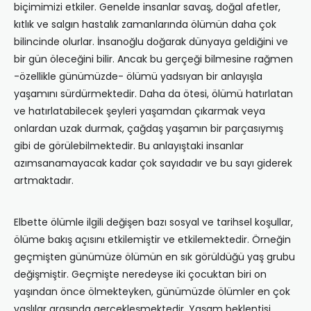
biçimimizi etkiler. Genelde insanlar savaş, doğal afetler,
kıtlık ve salgın hastalık zamanlarında ölümün daha çok
bilincinde olurlar. İnsanoğlu doğarak dünyaya geldiğini ve
bir gün öleceğini bilir. Ancak bu gerçeği bilmesine rağmen
-özellikle günümüzde- ölümü yadsıyan bir anlayışla
yaşamını sürdürmektedir. Daha da ötesi, ölümü hatırlatan
ve hatırlatabilecek şeyleri yaşamdan çıkarmak veya
onlardan uzak durmak, çağdaş yaşamın bir parçasıymış
gibi de görülebilmektedir. Bu anlayıştaki insanlar
azımsanamayacak kadar çok sayıdadır ve bu sayı giderek
artmaktadır.
Elbette ölümle ilgili değişen bazı sosyal ve tarihsel koşullar,
ölüme bakış açısını etkilemiştir ve etkilemektedir. Örneğin
geçmişten günümüze ölümün en sık görüldüğü yaş grubu
değişmiştir. Geçmişte neredeyse iki çocuktan biri on
yaşın­dan önce ölmekteyken, günü­müzde ölümler en çok
yaşlılar arasında gerçekleşmektedir. Yaşam beklentisi