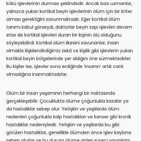
kökü işlevlerinin durması şeklindedir. Ancak bazı uzmanlar,
yalnızca yukarı kortikal beyin işlevlerinin ölüm için bir kriter
olması gerektiğini savunmaktadır. Eğer kortikal ölüm
tanımı kabul görseydi, doktor­lar beyin sapı işlevleri devam
etse de kortikal işlevleri duran bir kişinin ölü olduğunu
söyleyebilirdi. Kortikal ölüm ilkesini savunanlar, insan
olmakla ilişkilendirdiğimiz zekâ ve kişilik gibi işlevlerin yukarı
kortikal beyin bölgelerinde yer aldığını öne sürmektedirler.
Bu kişiler ise, işlevler sona erdiğinde ‘insanın’ artık canlı
olmadığına inanmaktadırlar.
Ölüm bir insan yaşamının herhangi bir noktasında
gerçekleşebilir. Çocuklukta ölüme çoğunlukla kazalar ya
da hastalıklar sebep olur. Yetişkin ve yaşlılarda ölüm
nedenleri çoğunlukla kalp hastalıkları ve kanser gibi kronik
hastalıklar nedeniyledir. Yetişkin ve yaşlılarda bu gibi
görülen hastalıklar, genellikle ölümden önce işlev kaybına
sebep olurlar ve bu durum ölüme giden süreci yavaşlatır.