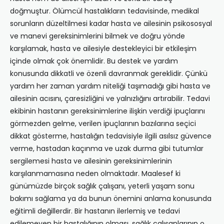
doğmuştur. Ölümcül hastalıkların tedavisinde, medikal
sorunların düzeltilmesi kadar hasta ve ailesinin psikososyal
ve manevi gereksinimlerini bilmek ve doğru yönde
karşılamak, hasta ve ailesiyle destekleyici bir etkileşim
içinde olmak çok önemlidir. Bu destek ve yardım
konusunda dikkatli ve özenli davranmak gereklidir. Çünkü
yardım her zaman yardım niteliği taşımadığı gibi hasta ve
ailesinin acısını, çaresizliğini ve yalnızlığını artırabilir. Tedavi
ekibinin hastanın gereksinimlerine ilişkin verdiği ipuçlarını
görmezden gelme, verilen ipuçlarının bazılarına seçici
dikkat gösterme, hastalığın tedavisiyle ilgili asılsız güvence
verme, hastadan kaçınma ve uzak durma gibi tutumlar
sergilemesi hasta ve ailesinin gereksinimlerinin
karşılanmamasına neden olmaktadır. Maalesef ki
günümüzde birçok sağlık çalışanı, yeterli yaşam sonu
bakımı sağlama ya da bunun önemini anlama konusunda
eğitimli değillerdir. Bir hastanın ilerlemiş ve tedavi
edilemeyen bir hastalığının olması, sağlık çalışanlarının o