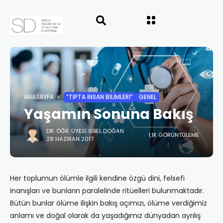
ANASAYFA
”TIPTA İNSAN BILIMLERI”
GENEL
Yaşamın Sonuna Bakış
DR. ÖĞR. ÜYESI SIBEL DOĞAN
1,1K GÖRÜNTÜLEME
28 HAZIRAN 2017
Her toplumun ölümle ilgili kendine özgü dini, felsefi
inanışları ve bunların paralelinde ritüelleri bulunmaktadır.
Bütün bunlar ölüme ilişkin bakış açımızı, ölüme verdiğimiz
anlamı ve doğal olarak da yaşadığımız dünyadan ayrılış