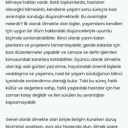
bilmeye hakları vardır. Batılı toplumlarda, hastanın
öleceğini bil­mesinin, kendisine yaşam sonu süreçte bazı
avantajlar sunduğu düşünülmektedir. Bu avantajlar
nelerdir? İlk olarak ölmekte olan kişiler, yaşamlarını kendileri
için uygun bir ölüm hakkındaki düşünceleriyle uyumlu
biçimde sonlandırabilirler. İkinci olarak yarım kalan
planlarını ve projelerini tamamlayabilir, geride kalanlar için
bazı düzenlemeler yapabilir ve cenaze ve defin işlemleri
konu­sundaki kararlara katılabilirler. Üçüncü olarak ölmekte
olan kişi, eski günleri yad etme, hayatındaki önemli kişilerle
vedalaşma ve yaşamını, nasıl bir yaşam sürdüğü­nün bilinci
içerisinde sonlandırma olanağı bulur. Tabi bu süreç farklı
kültür ve değerlere sahip, farklı yaşlardaki hastalar için her
zaman kolay değildir ve ileri sürülen bu avantajları
kapsamayabilir.
Genel olarak ölmekte olan biriyle iletişim kurarken duruş
biçiminizi ayarlayın, aynı göz hizasında olun, ölmek üzere