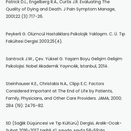
Patrick D.L., Engelberg R.A., Curtis J.R. Evaluating The
Quality of Dying and Death. J Pain Symptom Manage,
2001;22 (3):717-26.
Peykerli G. Ölümcül Hastalıklara Psikolojik Yaklaşım. C. Ü. Tıp
Fakültesi Dergisi 2003;25(4).
Santrock J.W., Çev. Yüksel G. Yaşam Boyu Gelişim Gelişim
Psikolojisi. Nobel Akademik Yayıncılık, İstanbul, 2014.
Steinhauser K.E., Christakis N.A., Clipp E.C. Factors
Considered Important at The End of Life by Patients,
Family, Physicians, and Other Care Providers. JAMA, 2000;
284 (19): 2476–82.
SD (Sağlık Düşüncesi ve Tıp Kültürü) Dergisi, Aralık-Ocak-
Şubat 2016-2017 tarihli 41. sayıda, sayfa 58-59’da