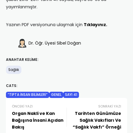
yayımlanmıştır.
Yazının PDF versiyonuna ulaşmak için
Tıklayınız.
Dr. Öğr. Üyesi Sibel Doğan
ANAHTAR KELIME:
Sağlık
CATS:
”TIPTA İNSAN BILIMLERI”
GENEL
SAYI 41
ÖNCEKI YAZI
SONRAKI YAZI
Organ Nakli ve Kan
Tarihten Günümüze
Bağışına İnsani Açıdan
Sağlık Vakıfları Ve
Bakış
“Sağlık Vakfı” Örneği