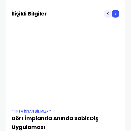
İlişikli Bilgiler
”TIPTA İNSAN BILIMLERI”
”TI
Dört İmplantla Anında Sabit Diş
Tı
PRO
Uygulaması