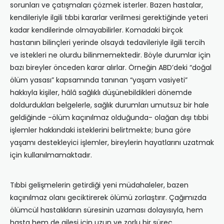
sorunları ve çatışmaları çözmek isterler. Bazen hastalar,
kendileriyle ilgili tıbbi kararlar verilmesi gerektiğinde yeteri
kadar kendilerinde olmayabilirler. Komadaki birçok
hastanın bilinçleri yerinde olsaydı tedavileriyle ilgili tercih
ve istekleri ne olurdu bilinme­mektedir. Böyle durumlar için
bazı bireyler önceden karar alırlar. Örneğin ABD’deki “doğal
ölüm yasası” kapsamında tanınan “yaşam vasiyeti”
hakkıyla kişiler, hâlâ sağlıklı düşünebildikleri dönemde
doldurdukları belgelerle, sağlık durumları umutsuz bir hale
geldiğinde -ölüm kaçınılmaz olduğunda- olağan dışı tıbbi
işlemler hakkındaki isteklerini belirtmekte; buna göre
yaşamı destekleyici işlemler, bireylerin hayatlarını uzatmak
için kullanılmamaktadır.
Tıbbi gelişmelerin getirdiği yeni müdahaleler, bazen
kaçınılmaz olanı geciktirerek ölümü zorlaştırır. Çağımızda
ölümcül hastalıkların süresinin uzaması dolayısıyla, hem
hasta hem de ailesi için uzun ve zorlu bir süreç