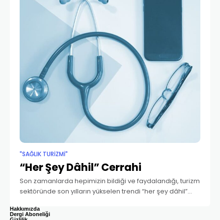
"SAĞLIK TURIZMI"
“Her Şey Dâhil” Cerrahi
Son zamanlarda hepimizin bildiği ve faydalandığı, turizm
sektöründe son yılların yükselen trendi “her şey dâhil”
sistemler. Bu sistemlerin içinde, kimi tesislerde kapıdan
Hakkımızda
kapıya hizmet verilirken kimilerinde havuzdan
Dergi Aboneliği
Gizlilik