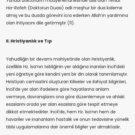
Yahudi doktorların muayenehanesinde asılı olan
Tefilat
Ha-Rofeh
(Doktorun Duası) adlı meşhur bir dua kaleme
almış ve bu duada görevini icra ederken Allah’ın yardımına
olan ihtiyacını dile getirmiştir (11).
II. Hristiyanlık ve Tıp
Yahudiliğin bir devamı mahiyetinde olan Hıristiyanlık,
özellikle Hz. İsa’nın tebliğinin yer aldığına inanılan İncil’deki
yeni öğretiye göre kendini yeni bir din olarak tanımlamıştır.
Hıristiyan cemaatini oluşturan Kiliseler ve ilahiyat bilginleri,
İncil’de yer alan ifadelere göre hayatlarına anlam
vermeye, davranışlarını ona göre düzenlemeye ve ahlaki
esaslarını orada yer alan esaslara göre tespit etmeye
dikkat etmektedirler. İncil’de, hem Hz. İsa’nın hem de
havariler ve inananların hastalık ve onun tedavisine yönelik
tıbbi uygulamalarına dair önemli bilgiler yer almaktadır.