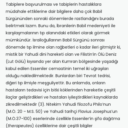
Tabiplere başvurulması ve tabiplerin hastalıklara
müdahale ettiklerine dair bilgilere daha çok Babil
Sürgününden sonraki dönemlerde rastlandığını burada
belirtmek lazım. Bunu da, İbranilerin Babil medeniyeti ile
karşılaşmalarının tıp alanındaki etkileri olarak görmek
mümkündür. İsrailoğullarının Babil Sürgünü sonrası
dönemde tıp ilmine olan rağbetleri o kadar ileri gitmiştir ki,
mistik bir Yahudi dini hareketi olan ve Filistin’in Ölü Deniz
(Lut Gölü) kıyısında yer alan Kumran bölgesinde yaşadığı
kabul edilen Esseniler cemaatinin temel iki uğraşıları
olduğu nakledilmektedir. Bunlardan biri Tevrat tedrisi,
diğeri tıp ilmiyle meşguliyettir. Bu anlamda, onların
hastaların tedavisi için bitki köklerinden hareketle çeşitli
ilaçlar geliştirdikleri ve hastaları iyileştirdikleri kaynaklarda
zikredilmektedir (3). Nitekim Yahudi filozofu Philo’nun
(M.Ö. 20 – M.S. 50) ve Yahudi tarihçi Flavius Josephus’un
(M.Ö.37-100) eserlerinde özellikle Esseniler’in şifa dağıtma
(
therapeutes
) özelliklerine dair çeşitli bilgiler