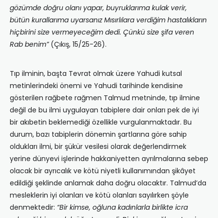
gözümde doğru olanı yapar, buyruklarıma kulak verir,
bütün kurallarıma uyarsanız Mısırlılara verdiğim hastalıkların
hiçbirini size vermeyeceğim dedi. Çünkü size şifa veren
Rab benim”
(Çıkış, 15/25-26).
Tıp ilminin, başta Tevrat olmak üzere Yahudi kutsal
metinlerindeki önemi ve Yahudi tarihinde kendisine
gösterilen rağbete rağmen Talmud metninde, tıp ilmine
değil de bu ilmi uygulayan tabiplere dair onları pek de iyi
bir akıbetin beklemediği özellikle vurgulanmaktadır. Bu
durum, bazı tabiplerin dönemin şartlarına göre sahip
oldukları ilmi, bir şükür vesilesi olarak değerlendirmek
yerine dünyevi işlerinde hakkaniyetten ayrılmalarına sebep
olacak bir ayrıcalık ve kötü niyetli kullanımından şikâyet
edildiği şeklinde anlamak daha doğru olacaktır. Talmud’da
mesleklerin iyi olanları ve kötü olanları sayılırken şöyle
denmektedir:
“Bir kimse, oğluna kadınlarla birlikte icra