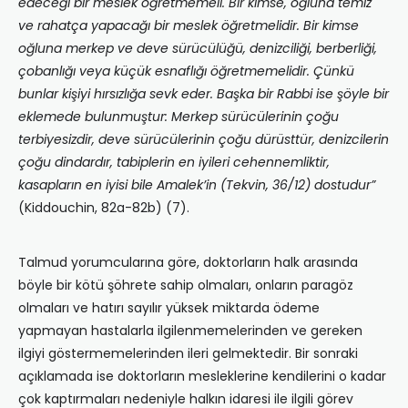
edeceği bir meslek öğretmemeli. Bir kimse, oğluna temiz
ve rahatça yapacağı bir meslek öğretmelidir. Bir kimse
oğluna merkep ve deve sürücülüğü, denizciliği, berberliği,
çobanlığı veya küçük esnaflığı öğretmemelidir. Çünkü
bunlar kişiyi hırsızlığa sevk eder. Başka bir Rabbi ise şöyle bir
eklemede bulunmuştur: Merkep sürücülerinin çoğu
terbiyesizdir, deve sürücülerinin çoğu dürüsttür, denizcilerin
çoğu dindardır, tabiplerin en iyileri cehennemliktir,
kasapların en iyisi bile Amalek’in (Tekvin, 36/12) dostudur”
(Kiddouchin, 82a-82b) (7).
Talmud yorumcularına göre, doktorların halk arasında
böyle bir kötü şöhrete sahip olmaları, onların paragöz
olmaları ve hatırı sayılır yüksek miktarda ödeme
yapmayan hastalarla ilgilenmemelerinden ve gereken
ilgiyi göstermemelerinden ileri gelmektedir. Bir sonraki
açıklamada ise doktorların mesleklerine kendilerini o kadar
çok kaptırmaları nedeniyle halkın idaresi ile ilgili görev