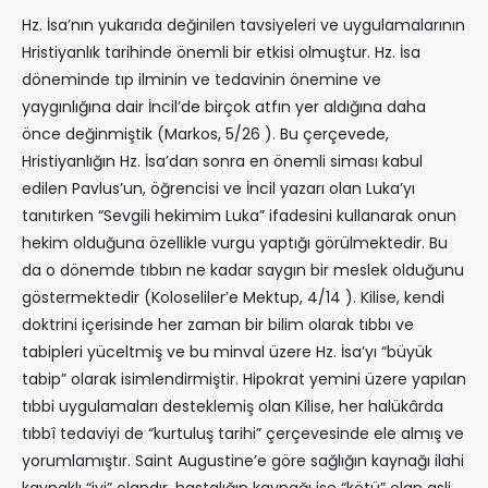
Hz. İsa’nın yukarıda değinilen tavsiyeleri ve uygulamalarının
Hristiyanlık tarihinde önemli bir etkisi olmuştur. Hz. İsa
döneminde tıp ilminin ve tedavinin önemine ve
yaygınlığına dair İncil’de birçok atfın yer aldığına daha
önce değinmiştik (Markos, 5/26 ). Bu çerçevede,
Hristiyanlığın Hz. İsa’dan sonra en önemli siması kabul
edilen Pavlus’un, öğrencisi ve İncil yazarı olan Luka’yı
tanıtırken “Sevgili hekimim Luka” ifadesini kullanarak onun
hekim olduğuna özellikle vurgu yaptığı görülmektedir. Bu
da o dönemde tıbbın ne kadar saygın bir meslek olduğunu
göstermektedir (Koloseliler’e Mektup, 4/14 ). Kilise, kendi
doktrini içerisinde her zaman bir bilim olarak tıbbı ve
tabipleri yüceltmiş ve bu minval üzere Hz. İsa’yı “büyük
tabip” olarak isimlendirmiştir. Hipokrat yemini üzere yapılan
tıbbi uygulamaları desteklemiş olan Kilise, her halükârda
tıbbî tedaviyi de “kurtuluş tarihi” çerçevesinde ele almış ve
yorumlamıştır. Saint Augustine’e göre sağlığın kaynağı ilahi