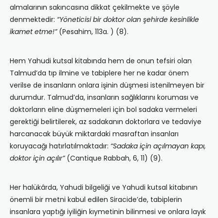
almalarının sakıncasına dikkat çekilmekte ve şöyle
denmektedir:
“Yöneticisi bir doktor olan şehirde kesinlikle
ikamet etme!”
(Pesahim, 113a. ) (8).
Hem Yahudi kutsal kitabında hem de onun tefsiri olan
Talmud’da tıp ilmine ve tabiplere her ne kadar önem
verilse de insanların onlara işinin düşmesi istenilmeyen bir
durumdur. Talmud’da, insanların sağlıklarını koruması ve
doktorların eline düşmemeleri için bol sadaka vermeleri
gerektiği belirtilerek, az sadakanın doktorlara ve tedaviye
harcanacak büyük miktardaki masraftan insanları
koruyacağı hatırlatılmaktadır:
“Sadaka için açılmayan kapı,
doktor için açılır”
(Cantique Rabbah, 6, 11) (9).
Her halükârda, Yahudi bilgeliği ve Yahudi kutsal kitabının
önemli bir metni kabul edilen Siracide’de, tabiplerin
insanlara yaptığı iyiliğin kıymetinin bilinmesi ve onlara layık