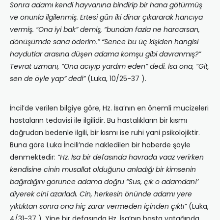
Sonra adamı kendi hayvanına bindirip bir hana götürmüş
ve onunla ilgilenmiş. Ertesi gün iki dinar çıkararak hancıya
vermiş. “Ona iyi bak” demiş, “bundan fazla ne harcarsan,
dönüşümde sana öderim.” “Sence bu üç kişiden hangisi
haydutlar arasına düşen adama komşu gibi davranmış?”
Tevrat uzmanı, “Ona acıyıp yardım eden” dedi. İsa ona, “Git,
sen de öyle yap” dedi”
(Luka, 10/25-37 ).
İncil’de verilen bilgiye göre, Hz. İsa’nın en önemli mucizeleri
hastaların tedavisi ile ilgilidir. Bu hastalıkların bir kısmı
doğrudan bedenle ilgili, bir kısmı ise ruhi yani psikolojiktir.
Buna göre Luka İncili’nde nakledilen bir haberde şöyle
denmektedir:
“Hz. İsa bir defasında havrada vaaz verirken
kendisine cinin musallat olduğunu anladığı bir kimsenin
bağırdığını görünce adama doğru “Sus, çık o adamdan!’
diyerek cini azarladı. Cin, herkesin önünde adamı yere
yıktıktan sonra ona hiç zarar vermeden içinden çıktı”
(Luka,
4/31-37 ). Yine bir defasında Hz. İsa’nın hasta yatağında