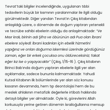
Tevrat’taki bilgiler incelendiğinde, uygulanan tıbbi
tedavilerin büyük bir kısmının yaralanmalar ile ilgili olduğu
görülmektedir. Diğer yandan Tevrat’ın Çıkış kitabından
anlaşıldığı üzere, o dönemde de doğum yaptıran yetenekli
ve tecrübe sahibi ebelerin olduğu da anlaşılmaktadır:
“Ve
Mısır kralı, birinin adı Şifra ve öbürünün adı Pua olan İbrani
ebelere söyledi: İbrani kadınları için ebelik hizmetini
yapığınız ve onları doğurma iskemlesi üzerinde gördüğünüz
zaman, eğer bir erkek çocuksa onu öldüreceksiniz; fakat
eğer kız ise o yaşayacaktır”
(Çıkış, 1/15-16 ). Çıkış kitabının
Birinci Bab’ında doğum yaptıran ebelerle ilgili yer alan
açıklamalar, sadece bununla kalmamaktadır. Yahudi
Kutsal Kitabının ilk bölümlerinde yer alan söz konusu
kıssanın devamında, hem tıp deontolojisi hem de bu
meslek ahlakının metafizik değerlerle irtibatı hakkında
detaylı bilgiler yer almaktadır. Öyle ki, görevlerini Allah
korkusuyla yerine getiren dönemin İsrailoğullarına mensup