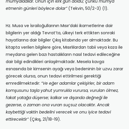
mumyaladılar. Onun için kırk gün doldu; çünkü mumya
etmenin günleri böylece dolar”
(Tekvin, 50/2-3) (1).
Hz. Musa ve İsrailoğullarının Mısır’daki ikametlerine dair
bilgilerin yer aldığı Tevrat’ta, ülkeyi terk ettikten sonraki
hayatlarına dair bilgiler Çıkış kitabında yer almaktadır. Bu
kitapta verilen bilgilere göre, Mısırlılardan tabii veya kaza ile
meydana gelen bazı hastalıkların nasıl tedavi edileceğine
dair bilgi edindikleri anlaşılmaktadır. Mesela kavga
esnasında bir kimsenin ayağı veya bedeninin bir uzvu zarar
görecek olursa, onun tedavi ettirilmesi gerektiği
emredilmektedir:
“Ve eğer adamlar çekişirler, bir adam
komşusunu taşla yahut yumrukla vurursa, vurulan ölmez,
fakat yatağa düşerse; kalkar ve dışarıda değneği ile
gezerse, o zaman ona vuran suçsuz olacaktır. Ancak
kaybettiği vaktin bedelini verecek ve onu iyice tedavi
ettirecektir”
(Çıkış, 21/18-19).