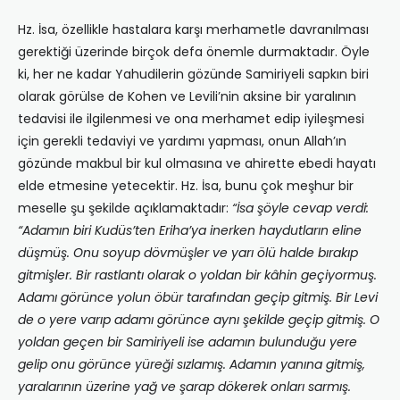
Hz. İsa, özellikle hastalara karşı merhametle davranılması
gerektiği üzerinde birçok defa önemle durmaktadır. Öyle
ki, her ne kadar Yahudilerin gözünde Samiriyeli sapkın biri
olarak görülse de Kohen ve Levili’nin aksine bir yaralının
tedavisi ile ilgilenmesi ve ona merhamet edip iyileşmesi
için gerekli tedaviyi ve yardımı yapması, onun Allah’ın
gözünde makbul bir kul olmasına ve ahirette ebedi hayatı
elde etmesine yetecektir. Hz. İsa, bunu çok meşhur bir
meselle şu şekilde açıklamaktadır:
“İsa şöyle cevap verdi:
“Adamın biri Kudüs’ten Eriha’ya inerken haydutların eline
düşmüş. Onu soyup dövmüşler ve yarı ölü halde bırakıp
gitmişler. Bir rastlantı olarak o yoldan bir kâhin geçiyormuş.
Adamı görünce yolun öbür tarafından geçip gitmiş. Bir Levi
de o yere varıp adamı görünce aynı şekilde geçip gitmiş. O
yoldan geçen bir Samiriyeli ise adamın bulunduğu yere
gelip onu görünce yüreği sızlamış. Adamın yanına gitmiş,
yaralarının üzerine yağ ve şarap dökerek onları sarmış.