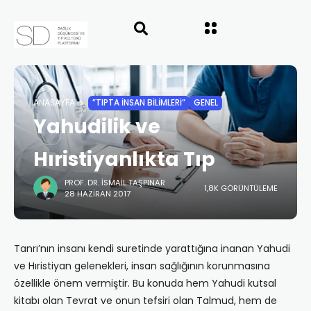
ANASAYFA
”TIPTA İNSAN BILIMLERI”
GENEL
Yahudilik ve
Hıristiyanlıkta Tıp
PROF. DR. İSMAIL TAŞPINAR
1,8K GÖRÜNTÜLEME
28 HAZIRAN 2017
Tanrı’nın insanı kendi suretinde yarattığına inanan Yahudi
ve Hıristiyan gelenekleri, insan sağlığının korunmasına
özellikle önem vermiştir. Bu konuda hem Yahudi kutsal
kitabı olan Tevrat ve onun tefsiri olan Talmud, hem de