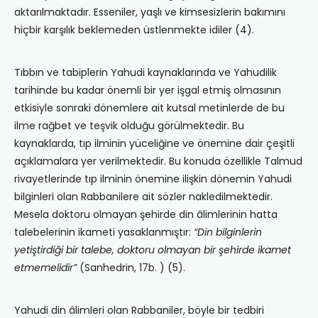
aktarılmaktadır. Esseniler, yaşlı ve kimsesizlerin bakımını
hiçbir karşılık beklemeden üstlenmekte idiler (4).
Tıbbın ve tabiplerin Yahudi kaynaklarında ve Yahudilik
tarihinde bu kadar önemli bir yer işgal etmiş olmasının
etkisiyle sonraki dönemlere ait kutsal metinlerde de bu
ilme rağbet ve teşvik olduğu görülmektedir. Bu
kaynaklarda, tıp ilminin yüceliğine ve önemine dair çeşitli
açıklamalara yer verilmektedir. Bu konuda özellikle Talmud
rivayetlerinde tıp ilminin önemine ilişkin dönemin Yahudi
bilginleri olan Rabbanilere ait sözler nakledilmektedir.
Mesela doktoru olmayan şehirde din âlimlerinin hatta
talebelerinin ikameti yasaklanmıştır:
“Din bilginlerin
yetiştirdiği bir talebe, doktoru olmayan bir şehirde ikamet
etmemelidir”
(Sanhedrin, 17b. ) (5).
Yahudi din âlimleri olan Rabbaniler, böyle bir tedbiri