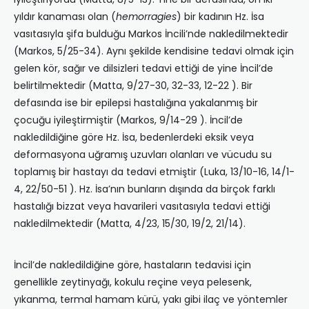
yıldır kanaması olan (
hemorragies
) bir kadının Hz. İsa
vasıtasıyla şifa bulduğu Markos İncili’nde nakledilmektedir
(Markos, 5/25-34). Aynı şekilde kendisine tedavi olmak için
gelen kör, sağır ve dilsizleri tedavi ettiği de yine İncil’de
belirtilmektedir (Matta, 9/27-30, 32-33, 12-22 ). Bir
defasında ise bir epilepsi hastalığına yakalanmış bir
çocuğu iyileştirmiştir (Markos, 9/14-29 ). İncil’de
nakledildiğine göre Hz. İsa, bedenlerdeki eksik veya
deformasyona uğramış uzuvları olanları ve vücudu su
toplamış bir hastayı da tedavi etmiştir (Luka, 13/10-16, 14/1-
4, 22/50-51 ). Hz. İsa’nın bunların dışında da birçok farklı
hastalığı bizzat veya havarileri vasıtasıyla tedavi ettiği
nakledilmektedir (Matta, 4/23, 15/30, 19/2, 21/14).
İncil’de nakledildiğine göre, hastaların tedavisi için
genellikle zeytinyağı, kokulu reçine veya pelesenk,
yıkanma, termal hamam kürü, yakı gibi ilaç ve yöntemler