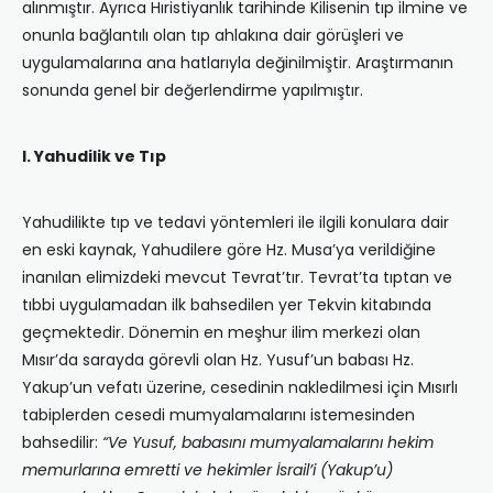
alınmıştır. Ayrıca Hıristiyanlık tarihinde Kilisenin tıp ilmine ve
onunla bağlantılı olan tıp ahlakına dair görüşleri ve
uygulamalarına ana hatlarıyla değinilmiştir. Araştırmanın
sonunda genel bir değerlendirme yapılmıştır.
I. Yahudilik ve Tıp
Yahudilikte tıp ve tedavi yöntemleri ile ilgili konulara dair
en eski kaynak, Yahudilere göre Hz. Musa’ya verildiğine
inanılan elimizdeki mevcut Tevrat’tır. Tevrat’ta tıptan ve
tıbbi uygulamadan ilk bahsedilen yer Tekvin kitabında
geçmektedir. Dönemin en meşhur ilim merkezi olan
Mısır’da sarayda görevli olan Hz. Yusuf’un babası Hz.
Yakup’un vefatı üzerine, cesedinin nakledilmesi için Mısırlı
tabiplerden cesedi mumyalamalarını istemesinden
bahsedilir:
“Ve Yusuf, babasını mumyalamalarını hekim
memurlarına emretti ve hekimler İsrail’i (Yakup’u)