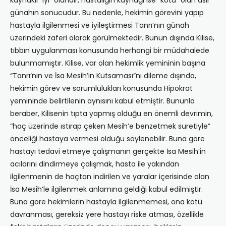
kaynaklı “iyi” olandır, hastalığın kaynağı ise “kötü” olan asli
günahın sonucudur. Bu nedenle, hekimin görevini yapıp
hastayla ilgilenmesi ve iyileştirmesi Tanrı’nın günah
üzerindeki zaferi olarak görülmektedir. Bunun dışında Kilise,
tıbbın uygulanması konusunda herhangi bir müdahalede
bulunmamıştır. Kilise, var olan hekimlik yemininin başına
“Tanrı’nın ve İsa Mesih’in Kutsaması”nı dileme dışında,
hekimin görev ve sorumlulukları konusunda Hipokrat
yemininde belirtilenin aynısını kabul etmiştir. Bununla
beraber, Kilisenin tıpta yapmış olduğu en önemli devrimin,
“haç üzerinde ıstırap çeken Mesih’e benzetmek suretiyle”
önceliği hastaya vermesi olduğu söylenebilir. Buna göre
hastayı tedavi etmeye çalışmanın gerçekte İsa Mesih’in
acılarını dindirmeye çalışmak, hasta ile yakından
ilgilenmenin de haçtan indirilen ve yaralar içerisinde olan
İsa Mesih’le ilgilenmek anlamına geldiği kabul edilmiştir.
Buna göre hekimlerin hastayla ilgilenmemesi, ona kötü
davranması, gereksiz yere hastayı riske atması, özellikle