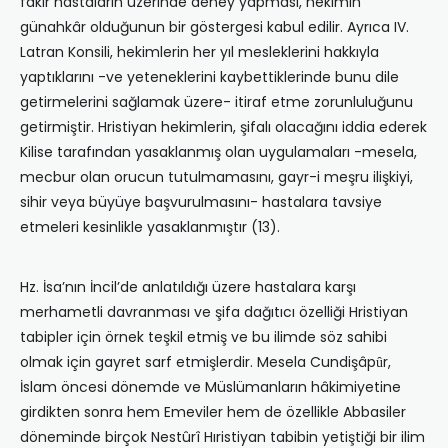
fakir hastaların üzerinde deney yapması, hekimin
günahkâr olduğunun bir göstergesi kabul edilir. Ayrıca IV.
Latran Konsili, hekimlerin her yıl mesleklerini hakkıyla
yaptıklarını -ve yeteneklerini kaybettiklerinde bunu dile
getirmelerini sağlamak üzere- itiraf etme zorunluluğunu
getirmiştir. Hristiyan hekimlerin, şifalı olacağını iddia ederek
Kilise tarafından yasaklanmış olan uygulamaları -mesela,
mecbur olan orucun tutulmamasını, gayr-i meşru ilişkiyi,
sihir veya büyüye başvurulmasını- hastalara tavsiye
etmeleri kesinlikle yasaklanmıştır (13).
Hz. İsa’nın İncil’de anlatıldığı üzere hastalara karşı
merhametli davranması ve şifa dağıtıcı özelliği Hristiyan
tabipler için örnek teşkil etmiş ve bu ilimde söz sahibi
olmak için gayret sarf etmişlerdir. Mesela Cundişâpȗr,
İslam öncesi dönemde ve Müslümanların hâkimiyetine
girdikten sonra hem Emeviler hem de özellikle Abbasiler
döneminde birçok Nestûrî Hıristiyan tabibin yetiştiği bir ilim