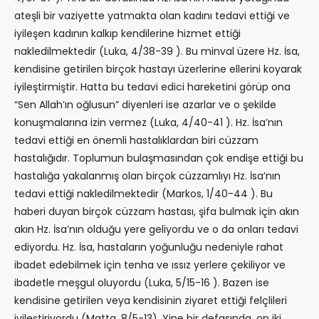
ateşli bir vaziyette yatmakta olan kadını tedavi ettiği ve
iyileşen kadının kalkıp kendilerine hizmet ettiği
nakledilmektedir (Luka, 4/38-39 ). Bu minval üzere Hz. İsa,
kendisine getirilen birçok hastayı üzerlerine ellerini koyarak
iyileştirmiştir. Hatta bu tedavi edici hareketini görüp ona
“Sen Allah’ın oğlusun” diyenleri ise azarlar ve o şekilde
konuşmalarına izin vermez (Luka, 4/40-41 ). Hz. İsa’nın
tedavi ettiği en önemli hastalıklardan biri cüzzam
hastalığıdır. Toplumun bulaşmasından çok endişe ettiği bu
hastalığa yakalanmış olan birçok cüzzamlıyı Hz. İsa’nın
tedavi ettiği nakledilmektedir (Markos, 1/40-44 ). Bu
haberi duyan birçok cüzzam hastası, şifa bulmak için akın
akın Hz. İsa’nın olduğu yere geliyordu ve o da onları tedavi
ediyordu. Hz. İsa, hastaların yoğunluğu nedeniyle rahat
ibadet edebilmek için tenha ve ıssız yerlere çekiliyor ve
ibadetle meşgul oluyordu (Luka, 5/15-16 ). Bazen ise
kendisine getirilen veya kendisinin ziyaret ettiği felçlileri
iyileştiriyordu (Matta, 8/5-13). Yine bir defasında, on iki