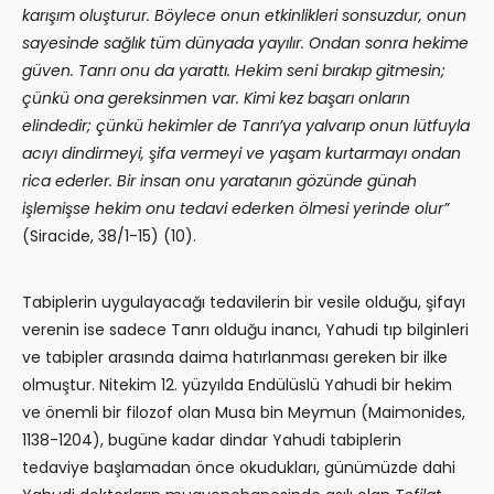
karışım oluşturur. Böylece onun etkinlikleri sonsuzdur, onun
sayesinde sağlık tüm dünyada yayılır. Ondan sonra hekime
güven. Tanrı onu da yarattı. Hekim seni bırakıp gitmesin;
çünkü ona gereksinmen var. Kimi kez başarı onların
elindedir; çünkü hekimler de Tanrı’ya yalvarıp onun lütfuyla
acıyı dindirmeyi, şifa vermeyi ve yaşam kurtarmayı ondan
rica ederler. Bir insan onu yaratanın gözünde günah
işlemişse hekim onu tedavi ederken ölmesi yerinde olur”
(Siracide, 38/1-15) (10).
Tabiplerin uygulayacağı tedavilerin bir vesile olduğu, şifayı
verenin ise sadece Tanrı olduğu inancı, Yahudi tıp bilginleri
ve tabipler arasında daima hatırlanması gereken bir ilke
olmuştur. Nitekim 12. yüzyılda Endülüslü Yahudi bir hekim
ve önemli bir filozof olan Musa bin Meymun (Maimonides,
1138-1204), bugüne kadar dindar Yahudi tabiplerin
tedaviye başlamadan önce okudukları, günümüzde dahi