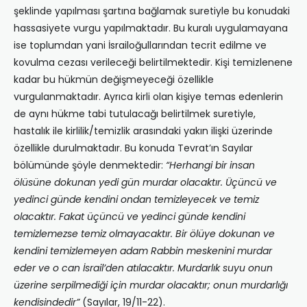
şeklinde yapılması şartına bağlamak suretiyle bu konudaki
hassasiyete vurgu yapılmaktadır. Bu kuralı uygulamayana
ise toplumdan yani İsrailoğullarından tecrit edilme ve
kovulma cezası verileceği belirtilmektedir. Kişi temizlenene
kadar bu hükmün değişmeyeceği özellikle
vurgulanmaktadır. Ayrıca kirli olan kişiye temas edenlerin
de aynı hükme tabi tutulacağı belirtilmek suretiyle,
hastalık ile kirlilik/temizlik arasındaki yakın ilişki üzerinde
özellikle durulmaktadır. Bu konuda Tevrat’ın Sayılar
bölümünde şöyle denmektedir:
“Herhangi bir insan
ölüsüne dokunan yedi gün murdar olacaktır. Üçüncü ve
yedinci günde kendini ondan temizleyecek ve temiz
olacaktır. Fakat üçüncü ve yedinci günde kendini
temizlemezse temiz olmayacaktır. Bir ölüye dokunan ve
kendini temizlemeyen adam Rabbin meskenini murdar
eder ve o can İsrail’den atılacaktır. Murdarlık suyu onun
üzerine serpilmediği için murdar olacaktır; onun murdarlığı
kendisindedir”
(Sayılar, 19/11-22).