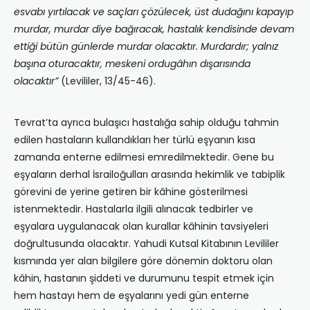
esvabı yırtılacak ve saçları çözülecek, üst dudağını kapayıp
murdar, murdar diye bağıracak, hastalık kendisinde devam
ettiği bütün günlerde murdar olacaktır. Murdardır; yalnız
başına oturacaktır, meskeni ordugâhın dışarısında
olacaktır”
(Levililer, 13/45-46).
Tevrat’ta ayrıca bulaşıcı hastalığa sahip olduğu tahmin
edilen hastaların kullandıkları her türlü eşyanın kısa
zamanda enterne edilmesi emredilmektedir. Gene bu
eşyaların derhal İsrailoğulları arasında hekimlik ve tabiplik
görevini de yerine getiren bir kâhine gösterilmesi
istenmektedir. Hastalarla ilgili alınacak tedbirler ve
eşyalara uygulanacak olan kurallar kâhinin tavsiyeleri
doğrultusunda olacaktır. Yahudi Kutsal Kitabının Levililer
kısmında yer alan bilgilere göre dönemin doktoru olan
kâhin, hastanın şiddeti ve durumunu tespit etmek için
hem hastayı hem de eşyalarını yedi gün enterne