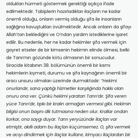
oldukları hürmeti göstermek gerektiği açıkça ifade
edilmektedir. Tabiplerin hazırladıkları ilaçların ne kadar
önemli olduğu, onların vermiş olduğu şifa ile insanların
sağlığına kavuştukları övülmektedir. Ancak onların da şifayı
Allah’tan beklediğini ve O’ndan yardım istediklerine işaret
edilir. Bu nedenle, her ne kadar hekimler şifa vermek için
gayret etseler de bir kimsenin hekimin elinde ölmesi, belki
de Tanrı’nın gözünde kötü olmasının bir sonucudur.
Siracide kitabının 38. bölümünün önemli bir kısmı
hekimlerin kıymeti, durumu ve şifa kaynağının önemli bir
aracı unsuru olmaları üzerinde durmaktadır:
“Hekimi
onurlandır, sana yaptığı hizmetler karşılığında hakkı olan
onuru ona ver. Çünkü hekimi yaratan Tanrı’dır. Şifa veren
yüce Tanrı’dır, tıpkı bir kralın armağan vermesi gibi. Hekimin
bilgisi onun başını dik tutmasına neden olur. Krallar ondan
korkar, ona saygı duyar. Tanrı yeryüzünde ilaçları var
etmiştir, akıllı adam bu ilaçları küçümsemez. O, şifa vermek
ve acıyı dindirmek için ilaçlar kullanır, kimyacı ilaçlardan bir