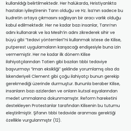
kullanıldığı belirtilmektedir. Her halükarda, Hıristiyanlıkta
hastaları iyileştirenin Tanrı olduğu ve Hz. İsa’nın sadece bu
kudretin ortaya çıkmasını sağlayan bir aracı varlık olduğu
kabul edilmektedir. Her ne kadar bazı insanlar, Tanrı’nın
adını kullanarak ve İsa Mesih’in adını zikrederek sihir ve
büyü gibi “tedavi yöntemleri”ni kullanmak istese de Kilise,
putperest uygulamaların karışacağı endişesiyle buna izin
vermemiştir. Her ne kadar ilk dönem Kilise
ilahiyatçılarından Tatien gibi bazıları tıbbi tedaviye
başvurmayı “iman eksikliği” şeklinde yorumlamış olsa da
İskenderiyeli Clement gibi çoğu ilahiyatçı bunun gerekip
gerekmediği üzerinde durmuştur. Bununla beraber Kilise,
insanların bazı azizlerden ve onların kutsal eşyalarından
medet ummalarına dokunmamıştır. Reform hareketini
destekleyen Protestanlar tarafından Kilisenin bu tutumu
eleştirilmiştir. Şifanın tıbbi tedavide aranması gerektiği
özellikle vurgulanmıştır (12).