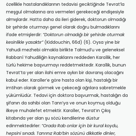
özellikle hastalandıklarının tedavisi geciktiğinde Tevrat’la
meşgul olmalarına ara vermeleri gerekeceği endişesiyle
almışlardır. Hatta daha da ileri giderek, doktorun olmadığı
bir şehirde oturmayı genel olarak doğru bulmadıklarını
ifade etmişlerdir:
“Doktorun olmadığı bir şehirde oturmak
kesinlikle yasaktır”
(Kiddouchin, 66d) (6). Oysa yine bir
Yahudi mezhebi olmakla birlikte Talmud’u ve geleneksel
Rabbanî Yahudiliğin kaynaklarını reddeden Karaîlik, her
türlü hekime başvurmayı reddetmektedir. Karaîlik, bunun
Tevrat’ta yer alan ilahi emre aykırı bir davranış olacağını
kabul eder. Karaîler’e göre hasta olan kişi, hastalığı bir
imtihan olarak görmek ve çekeceği ağrılara sabretmekle
yükümlüdür. Tedavi için doktora başvurmak, hastalığın da
şifanın da sahibi olan Tanrı’ya ve onun koymuş olduğu
ilkeye muhalefet etmektir. Karaîler, Tevrat’ın Çıkış
kitabında yer alan şu sözü kendilerine düstur
edinmektedirler:
“Orada Rab onlar için bir kural koydu,
hepsini sınadı. Tanrınız Rab’bin sözünü dikkatle dinler,