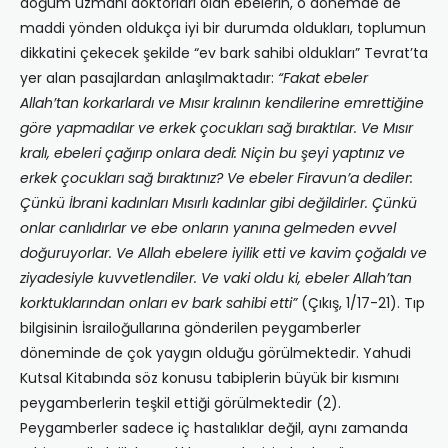
doğum uzmanı doktorları olan ebelerin, o dönemde de
maddi yönden oldukça iyi bir durumda oldukları, toplumun
dikkatini çekecek şekilde “ev bark sahibi oldukları” Tevrat’ta
yer alan pasajlardan anlaşılmaktadır:
“Fakat ebeler
Allah’tan korkarlardı ve Mısır kralının kendilerine emrettiğine
göre yapmadılar ve erkek çocukları sağ bıraktılar. Ve Mısır
kralı, ebeleri çağırıp onlara dedi: Niçin bu şeyi yaptınız ve
erkek çocukları sağ bıraktınız? Ve ebeler Firavun’a dediler:
Çünkü İbrani kadınları Mısırlı kadınlar gibi değildirler. Çünkü
onlar canlıdırlar ve ebe onların yanına gelmeden evvel
doğuruyorlar. Ve Allah ebelere iyilik etti ve kavim çoğaldı ve
ziyadesiyle kuvvetlendiler. Ve vaki oldu ki, ebeler Allah’tan
korktuklarından onları ev bark sahibi etti”
(Çıkış, 1/17-21). Tıp
bilgisinin İsrailoğullarına gönderilen peygamberler
döneminde de çok yaygın olduğu görülmektedir. Yahudi
Kutsal Kitabında söz konusu tabiplerin büyük bir kısmını
peygamberlerin teşkil ettiği görülmektedir (2).
Peygamberler sadece iç hastalıklar değil, aynı zamanda