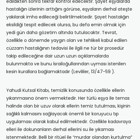
edildikten sonra tekrar kontrol edecektir. Şayet eşyalarda
hastalığın izlerinin arttığını görürse, eşyaların derhal ateşte
yakılarak imha edileceği belirtilmektedir. Şayet hastalığın
eksildiği tespit edilecek olursa, bu defa emin olmak için
yedi gün daha gözetim altında tutulacaktır. Tevrat,
özellikle o dönemde yaygın olan ve tehlikeli kabul edilen
cüzzam hastalığının tedavisi ile ilgili ne tür bir prosedür
takip edileceğine dair uzun uzun açıklamalarda
bulunmakta ve bunu İsrailoğullarından uyması istenilen
kesin kurallara bağlamaktadır (Levililer, 13/47-59 ).
Yahudi Kutsal Kitabı, temizlik konusunda özellikle ellerin
yıkanmasına önem vermektedir. Her türlü eşya ile temas
halinde olan bir uzuv olarak ellerin temiz tutulması, kişinin
sağlıklı kalmasını sağlayacak önemli bir koruyucu tıp
uygulaması olarak kabul edilmektedir. Özellikle kadavraya
elleri ile dokunanların derhal ellerini su ile yıkaması
istenmektedir. Belli bir ritüel ile “murdar olandan kurtulma”