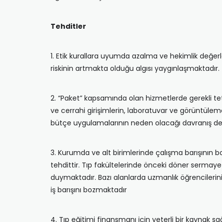
Tehditler
1. Etik kurallara uyumda azalma ve hekimlik değer
riskinin artmakta olduğu algısı yaygınlaşmaktadır.
2. “Paket” kapsamında olan hizmetlerde gerekli tet
ve cerrahi girişimlerin, laboratuvar ve görüntülem
bütçe uygulamalarının neden olacağı davranış deği
3. Kurumda ve alt birimlerinde çalışma barışının 
tehdittir. Tıp fakültelerinde önceki döner sermaye
duymaktadır. Bazı alanlarda uzmanlık öğrencileri
iş barışını bozmaktadır
4. Tıp eğitimi finansmanı için yeterli bir kayna