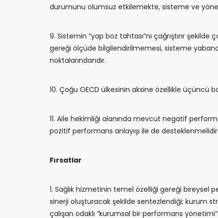
durumunu olumsuz etkilemekte, sisteme ve yönet
9. Sistemin “yap boz tahtası”nı çağrıştırır şekild
gereği ölçüde bilgilendirilmemesi, sisteme yaba
noktalarındandır.
10. Çoğu OECD ülkesinin aksine özellikle üçüncü b
11. Aile hekimliği alanında mevcut negatif perfor
pozitif performans anlayışı ile de desteklenmelidir
Fırsatlar
1. Sağlık hizmetinin temel özelliği gereği bireysel
sinerji oluşturacak şekilde sentezlendiği; kurum str
çalışan odaklı “kurumsal bir performans yönetimi”n