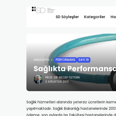
SD Söyleşiler
Kategoriler
Ha
ANASAYFA
PERFORMANS
SAYI 19
Sağlıkta Performansa
PROF. DR. RECEP ÖZTÜRK
2 AĞUSTOS 2011
Sağlık hizmetleri alanında yetersiz ücretlerin kı
yapılmaktadır. Sağlık Bakanlığı hastanelerinde 20
ödeme, son aylarda tıp fakültesi hastanelerinde