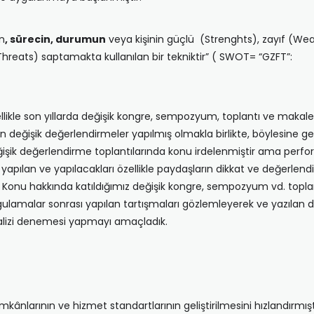
n
, sürecin, durumun
veya kişinin güçlü (Strenghts), zayıf (Wea
ri (Threats) saptamakta kullanılan bir tekniktir” ( SWOT= “GZ
ikle son yıllarda değişik kongre, sempozyum, toplantı ve makale
eğişik değerlendirmeler yapılmış olmakla birlikte, böylesine geniş 
eğişik değerlendirme toplantılarında konu irdelenmiştir ama perfo
yapılan ve yapılacakları özellikle paydaşların dikkat ve değerlen
. Konu hakkında katıldığımız değişik kongre, sempozyum vd. toplant
gulamalar sonrası yapılan tartışmaları gözlemleyerek ve yazılan d
lizi denemesi yapmayı amaçladık.
 imkânlarının ve hizmet standartlarının geliştirilmesini hızlandırmış