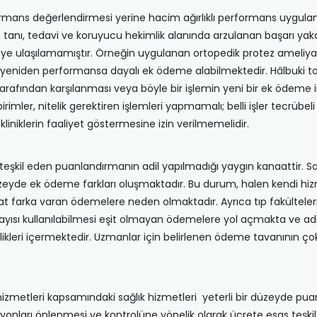
performans değerlendirmesi yerine hacim ağırlıklı performans uygulanm
anı, tedavi ve koruyucu hekimlik alanında arzulanan başarı ya
e ulaşılamamıştır. Örneğin uygulanan ortopedik protez ameliyatı
yle yeniden performansa dayalı ek ödeme alabilmektedir. Hâlbuki tole
afından karşılanması veya böyle bir işlemin yeni bir ek ödeme im
ler, nitelik gerektiren işlemleri yapmamalı; belli işler tecrübeli m
kliniklerin faaliyet göstermesine izin verilmemelidir.
 teşkil eden puanlandırmanın adil yapılmadığı yaygın kanaattir. S
düzeyde ek ödeme farkları oluşmaktadır. Bu durum, halen kendi h
kat farka varan ödemelere neden olmaktadır. Ayrıca tıp fakülteleri
yısı kullanılabilmesi eşit olmayan ödemelere yol açmakta ve adi
likleri içermektedir. Uzmanlar için belirlenen ödeme tavanının ço
zmetleri kapsamındaki sağlık hizmetleri yeterli bir düzeyde puanl
ları önlenmesi ve kontrolüne yönelik olarak ücrete esas teşkil ed