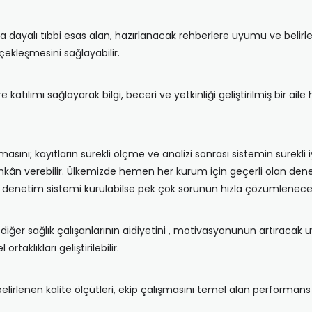
ta dayalı tıbbi esas alan, hazırlanacak rehberlere uyumu ve belir
kleşmesini sağlayabilir.
e katılımı sağlayarak bilgi, beceri ve yetkinliği geliştirilmiş bir ail
lmasını; kayıtların sürekli ölçme ve analizi sonrası sistemin sürekli i
kân verebilir. Ülkemizde hemen her kurum için geçerli olan deneti
 bir denetim sistemi kurulabilse pek çok sorunun hızla çözümleneceğ
e diğer sağlık çalışanlarının aidiyetini , motivasyonunun artıraca
aklıkları geliştirilebilir.
 belirlenen kalite ölçütleri, ekip çalışmasını temel alan perform