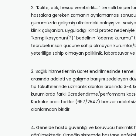
2. “Kalite, etik, hesap verebilirlik….” temelli bir 
hastalara gereken zamanın ayrılamaması sonucu t
günümüzde gelişmiş ülkelerdeki anlayış ve seviyey
klinik çalışanları, uyguladığı ikinci protez nedeni
“komplikasyonun(?)” bedelinin “ödeme kurumu” tar
tecrübeli insan gücüne sahip olmayan kurumlar/birim
yeterliliğe sahip olmayan poliklinik, laboratuvar ve 
3. Sağlık hizmetlerinin ücretlendirilmesinde temel
arasında adaleti ve çalışma barışını zedeleyen 
tıp fakültelerinde uzmanlık alanları arasında 3-4 
kurumlarda farklı ücretlendirme/performans katsa
Kadrolar arası farklar (657/2547) benzer adaletsiz
alanlarından biridir.
4. Genelde hasta güvenliği ve koruyucu hekimlik hi
görülmektedir. Örneğin sistemde hastane enfeksiyon