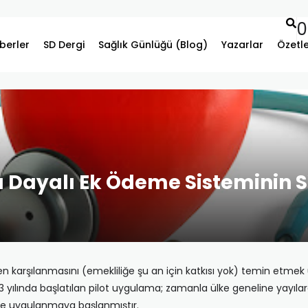
0
berler
SD Dergi
Sağlık Günlüğü (Blog)
Yazarlar
Özetl
 Dayalı Ek Ödeme Sisteminin S
smen karşılanmasını (emekliliğe şu an için katkısı yok) temin etm
03 yılında başlatılan pilot uygulama; zamanla ülke geneline yayı
 de uygulanmaya başlanmıştır.