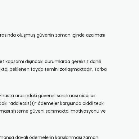
ar arasında oluşmuş güvenin zaman içinde azalması
ket kapsamı dışındaki durumlarda gereksiz dahili
çmakta; beklenen fayda temini zorlaşmaktadır. Torba
hasta arasındaki güvenin sarsılması ciddi bir
aki “adaletsiz(!)” ödemeler karşısında ciddi tepki
 alması sisteme güveni sarsmakta, motivasyonu ve
formansa dayalı ödemelerin karşılanması zaman