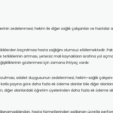
lerinin zedelenmesi; hekim ile diğer sağlık çalışanları ve hastal
kiklerden kaçınılması hasta sağlığını olumsuz etkilemektedir. Pa
e tetkiklerinin artması, yetersiz mali kaynakların israfına yol a
şikliklerinin gözlenmesi için zamana ihtiyaç vardır.
bozulması, adalet duygusunun zedelenmesi, hekim-sağlık çalışanı-
 katkı payına göre daha fazla ek ödeme alanlar bile diğer alanlard
nin, diğer alanlardaki öğretim üyelerinden daha fazla ek ödeme
k sağlanamadığından, hasta hizmetlerinden sağlanan ücretle per