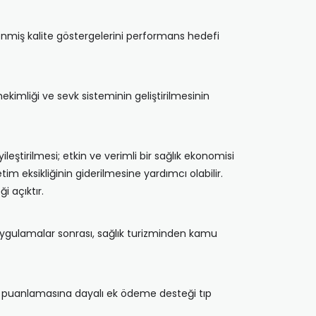
lenmiş kalite göstergelerini performans hedefi
e hekimliği ve sevk sisteminin geliştirilmesinin
yileştirilmesi; etkin ve verimli bir sağlık ekonomisi
m eksikliğinin giderilmesine yardımcı olabilir.
i açıktır.
k uygulamalar sonrası, sağlık turizminden kamu
ans puanlamasına dayalı ek ödeme desteği tıp