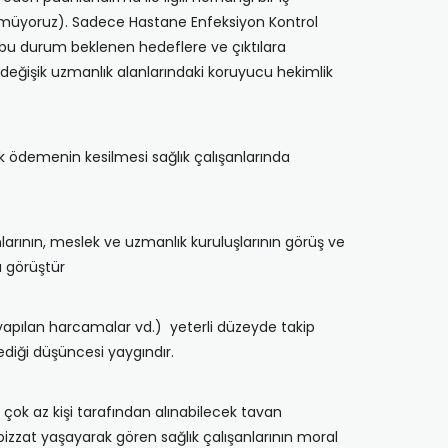
görmüyoruz). Sadece Hastane Enfeksiyon Kontrol
r; bu durum beklenen hedeflere ve çıktılara
değişik uzmanlık alanlarındaki koruyucu hekimlik
k ödemenin kesilmesi sağlık çalışanlarında
arının, meslek ve uzmanlık kuruluşlarının görüş ve
ı görüştür
u yapılan harcamalar vd.) yeterli düzeyde takip
ediği düşüncesi yaygındır.
 çok az kişi tarafından alınabilecek tavan
izzat yaşayarak gören sağlık çalışanlarının moral