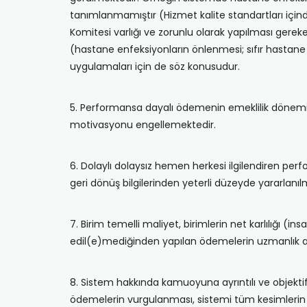
tanımlanmamıştır (Hizmet kalite standartları için
Komitesi varlığı ve zorunlu olarak yapılması gereke
(hastane enfeksiyonların önlenmesi; sıfır hastane
uygulamaları için de söz konusudur.
5. Performansa dayalı ödemenin emeklilik dönemine
motivasyonu engellemektedir.
6. Dolaylı dolaysız hemen herkesi ilgilendiren pe
geri dönüş bilgilerinden yeterli düzeyde yararlanılm
7. Birim temelli maliyet, birimlerin net karlılığı 
edil(e)mediğinden yapılan ödemelerin uzmanlık alan
8. Sistem hakkında kamuoyuna ayrıntılı ve objektif 
ödemelerin vurgulanması, sistemi tüm kesimlerin y