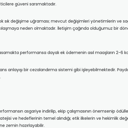
icilere güveni sarsmaktadır.
e çok sık değişime uğraması; mevcut değişimleri yönetimlerin ve sa
ncılaşmaya neden olmaktadır. İletişim çağında olduğumuz bir dö
asamakta performansa dayalı ek ödemenin asıl maaşların 2-6 kat ü
mans anlayışı bir cezalandırma sistemi gibi işleyebilmektedir. Pa
.
 performansın asgariye indirilip, ekip çalışmasının önemsenip ödüll
atejisi ve hedeflerinin temel alındığı; etik ilkelerin ve hekimlik 
e zemin hazırlayabilir.