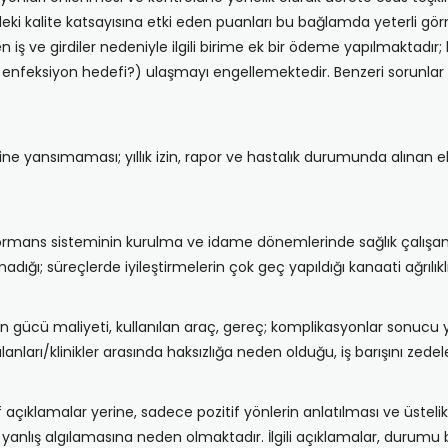
deki kalite katsayısına etki eden puanları bu bağlamda yeterli 
n iş ve girdiler nedeniyle ilgili birime ek bir ödeme yapılmaktadı
 enfeksiyon hedefi?) ulaşmayı engellemektedir. Benzeri sorunlar 
 yansımaması; yıllık izin, rapor ve hastalık durumunda alınan e
rformans sisteminin kurulma ve idame dönemlerinde sağlık çalışanl
adığı; süreçlerde iyileştirmelerin çok geç yapıldığı kanaati ağrılıkl
(insan gücü maliyeti, kullanılan araç, gereç; komplikasyonlar sonuc
ları/klinikler arasında haksızlığa neden olduğu, iş barışını zedel
açıklamalar yerine, sadece pozitif yönlerin anlatılması ve üstelik
anlış algılamasına neden olmaktadır. İlgili açıklamalar, durumu b