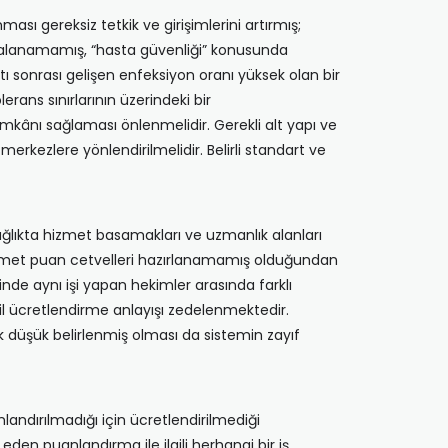
ası gereksiz tetkik ve girişimlerini artırmış;
kalanamamış, “hasta güvenliği” konusunda
 sonrası gelişen enfeksiyon oranı yüksek olan bir
rans sınırlarının üzerindeki bir
kânı sağlaması önlenmelidir. Gerekli alt yapı ve
erkezlere yönlendirilmelidir. Belirli standart ve
ağlıkta hizmet basamakları ve uzmanlık alanları
izmet puan cetvelleri hazırlanamamış olduğundan
nde aynı işi yapan hekimler arasında farklı
l ücretlendirme anlayışı zedelenmektedir.
k düşük belirlenmiş olması da sistemin zayıf
andırılmadığı için ücretlendirilmediği
en puanlandırma ile ilgili herhangi bir iş