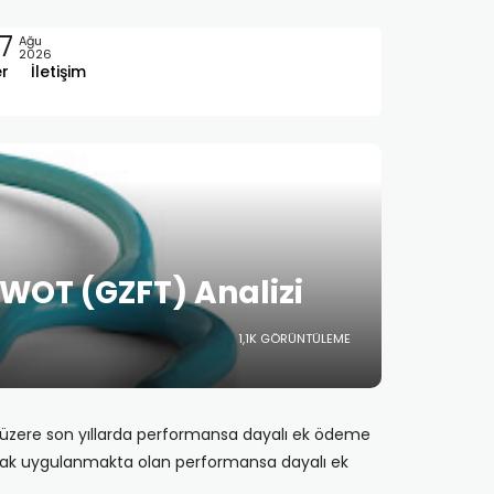
7
Ağu
2026
er
İletişim
WOT (GZFT) Analizi
1,1K GÖRÜNTÜLEME
ek üzere son yıllarda performansa dayalı ek ödeme
larak uygulanmakta olan performansa dayalı ek