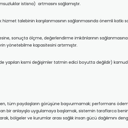
suzluklar istisna) artmasını sağlamıştır.
ık hizmet talebinin karşılanmasının sağlanmasında önemli katkı sa
lmesine, sonuçta ölçme, değerlendirme imkânlarının sağlanmasına v
in yönetebilme kapasitesini artırmıştır.
yapılan kısmi değişimler tatmin edici boyutta değildir) kamuda ç
irken, tüm paydaşların görüşüne başvurmamak; performans ödeme
 alan bir anlayışla uygulamaya başlamak, sistemin taraflarca b
arak, bölgeler ve kurumlar arası sağlık insan gücü dağılımını den