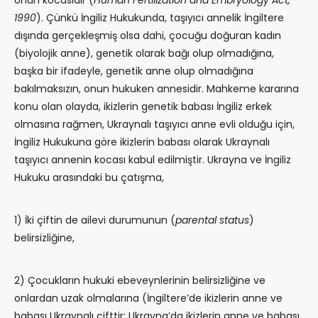
onun kocasıdır (
Human Fertilization and Embryology Act,
1990
). Çünkü İngiliz Hukukunda, taşıyıcı annelik İngiltere
dışında gerçekleşmiş olsa dahi, çocuğu doğuran kadın
(biyolojik anne), genetik olarak bağı olup olmadığına,
başka bir ifadeyle, genetik anne olup olmadığına
bakılmaksızın, onun hukuken annesidir. Mahkeme kararına
konu olan olayda, ikizlerin genetik babası İngiliz erkek
olmasına rağmen, Ukraynalı taşıyıcı anne evli olduğu için,
İngiliz Hukukuna göre ikizlerin babası olarak Ukraynalı
taşıyıcı annenin kocası kabul edilmiştir. Ukrayna ve İngiliz
Hukuku arasındaki bu çatışma,
1) İki çiftin de ailevi durumunun (
parental status
)
belirsizliğine,
2) Çocukların hukuki ebeveynlerinin belirsizliğine ve
onlardan uzak olmalarına (İngiltere’de ikizlerin anne ve
babası Ukraynalı çifttir; Ukrayna’da ikizlerin anne ve babası