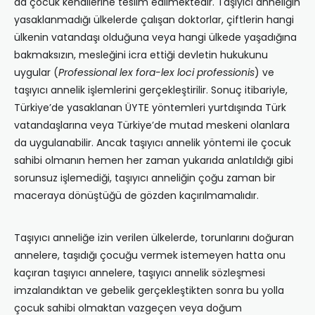
da çocuk kendilerine teslim edilmektedir. Taşıyıcı anneliğin
yasaklanmadığı ülkelerde çalışan doktorlar, çiftlerin hangi
ülkenin vatandaşı olduğuna veya hangi ülkede yaşadığına
bakmaksızın, mesleğini icra ettiği devletin hukukunu
uygular (
Professional lex fora-lex loci professionis
) ve
taşıyıcı annelik işlemlerini gerçekleştirilir. Sonuç itibariyle,
Türkiye’de yasaklanan ÜYTE yöntemleri yurtdışında Türk
vatandaşlarına veya Türkiye’de mutad meskeni olanlara
da uygulanabilir. Ancak taşıyıcı annelik yöntemi ile çocuk
sahibi olmanın hemen her zaman yukarıda anlatıldığı gibi
sorunsuz işlemediği, taşıyıcı anneliğin çoğu zaman bir
maceraya dönüştüğü de gözden kaçırılmamalıdır.
Taşıyıcı anneliğe izin verilen ülkelerde, torunlarını doğuran
annelere, taşıdığı çocuğu vermek istemeyen hatta onu
kaçıran taşıyıcı annelere, taşıyıcı annelik sözleşmesi
imzalandıktan ve gebelik gerçekleştikten sonra bu yolla
çocuk sahibi olmaktan vazgeçen veya doğum