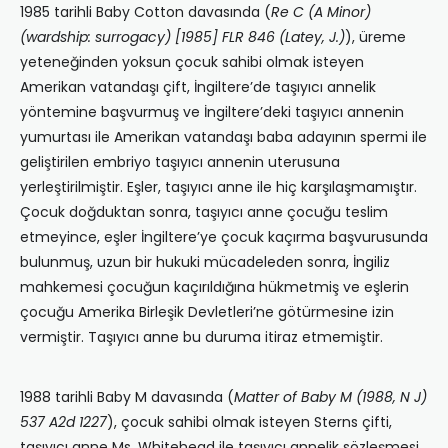
1985 tarihli Baby Cotton davasında (
Re C (A Minor)
(wardship: surrogacy)
[1985] FLR 846 (Latey, J.)
), üreme
yeteneğinden yoksun çocuk sahibi olmak isteyen
Amerikan vatandaşı çift, İngiltere’de taşıyıcı annelik
yöntemine başvurmuş ve İngiltere’deki taşıyıcı annenin
yumurtası ile Amerikan vatandaşı baba adayının spermi ile
geliştirilen embriyo taşıyıcı annenin uterusuna
yerleştirilmiştir. Eşler, taşıyıcı anne ile hiç karşılaşmamıştır.
Çocuk doğduktan sonra, taşıyıcı anne çocuğu teslim
etmeyince, eşler İngiltere’ye çocuk kaçırma başvurusunda
bulunmuş, uzun bir hukuki mücadeleden sonra, İngiliz
mahkemesi çocuğun kaçırıldığına hükmetmiş ve eşlerin
çocuğu Amerika Birleşik Devletleri’ne götürmesine izin
vermiştir. Taşıyıcı anne bu duruma itiraz etmemiştir.
1988 tarihli Baby M davasında (
Matter of Baby M
(1988, N J)
537 A2d 1227
), çocuk sahibi olmak isteyen Sterns çifti,
taşıyıcı anne Ms. Whitehead ile taşıyıcı annelik sözleşmesi