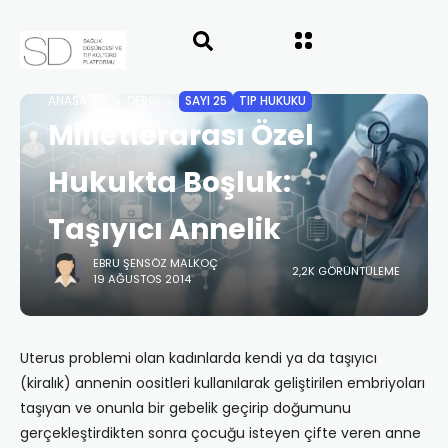
ANASAYFA
DERGI
SAYI 25
TIP HUKUKU
Milletlerarası Özel
Hukukta Boşluk:
Taşıyıcı Annelik
EBRU ŞENSÖZ MALKOÇ
2,2K GÖRÜNTÜLEME
19 AĞUSTOS 2014
Uterus problemi olan kadınlarda kendi ya da taşıyıcı
(kiralık) annenin oositleri kullanılarak geliştirilen embriyoları
taşıyan ve onunla bir gebelik geçirip doğumunu
gerçekleştirdikten sonra çocuğu isteyen çifte veren anne