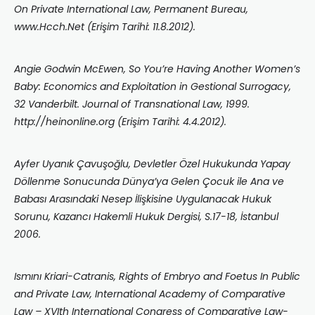
On Private International Law, Permanent Bureau,
www.Hcch.Net (Erişim Tarihi: 11.8.2012).
Angie Godwin McEwen, So You’re Having Another Women’s
Baby: Economics and Exploitation in Gestional Surrogacy,
32 Vanderbilt. Journal of Transnational Law, 1999.
http://heinonline.org (Erişim Tarihi: 4.4.2012).
Ayfer Uyanık Çavuşoğlu, Devletler Özel Hukukunda Yapay
Döllenme Sonucunda Dünya’ya Gelen Çocuk ile Ana ve
Babası Arasındaki Nesep İlişkisine Uygulanacak Hukuk
Sorunu, Kazancı Hakemli Hukuk Dergisi, S.17-18, İstanbul
2006.
Ismını Kriari-Catranis, Rights of Embryo and Foetus In Public
and Private Law, International Academy of Comparative
Law – XVIth International Congress of Comparative Law-