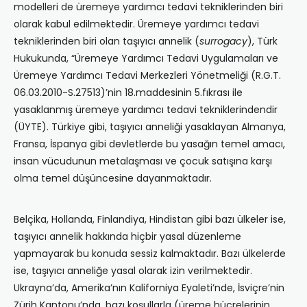
modelleri de üremeye yardımcı tedavi tekniklerinden biri
olarak kabul edilmektedir. Üremeye yardımcı tedavi
tekniklerinden biri olan taşıyıcı annelik (
surrogacy
), Türk
Hukukunda, “Üremeye Yardımcı Tedavi Uygulamaları ve
Üremeye Yardımcı Tedavi Merkezleri Yönetmeliği (R.G.T.
06.03.2010-S.27513)’nin 18.maddesinin 5.fıkrası ile
yasaklanmış üremeye yardımcı tedavi tekniklerindendir
(ÜYTE). Türkiye gibi, taşıyıcı anneliği yasaklayan Almanya,
Fransa, İspanya gibi devletlerde bu yasağın temel amacı,
insan vücudunun metalaşması ve çocuk satışına karşı
olma temel düşüncesine dayanmaktadır.
Belçika, Hollanda, Finlandiya, Hindistan gibi bazı ülkeler ise,
taşıyıcı annelik hakkında hiçbir yasal düzenleme
yapmayarak bu konuda sessiz kalmaktadır. Bazı ülkelerde
ise, taşıyıcı anneliğe yasal olarak izin verilmektedir.
Ukrayna’da, Amerika’nın Kaliforniya Eyaleti’nde, İsviçre’nin
Zürih Kantonu’nda, bazı koşullarla (üreme hücrelerinin