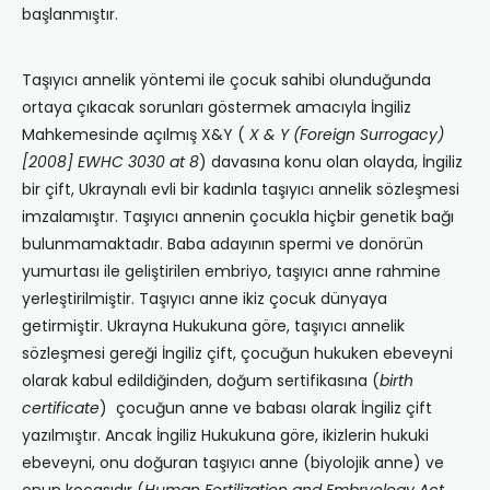
başlanmıştır.
Taşıyıcı annelik yöntemi ile çocuk sahibi olunduğunda
ortaya çıkacak sorunları göstermek amacıyla İngiliz
Mahkemesinde açılmış X&Y (
X & Y (Foreign Surrogacy)
[2008] EWHC 3030 at 8
) davasına konu olan olayda, İngiliz
bir çift, Ukraynalı evli bir kadınla taşıyıcı annelik sözleşmesi
imzalamıştır. Taşıyıcı annenin çocukla hiçbir genetik bağı
bulunmamaktadır. Baba adayının spermi ve donörün
yumurtası ile geliştirilen embriyo, taşıyıcı anne rahmine
yerleştirilmiştir. Taşıyıcı anne ikiz çocuk dünyaya
getirmiştir. Ukrayna Hukukuna göre, taşıyıcı annelik
sözleşmesi gereği İngiliz çift, çocuğun hukuken ebeveyni
olarak kabul edildiğinden, doğum sertifikasına (
birth
certificate
) çocuğun anne ve babası olarak İngiliz çift
yazılmıştır. Ancak İngiliz Hukukuna göre, ikizlerin hukuki
ebeveyni, onu doğuran taşıyıcı anne (biyolojik anne) ve