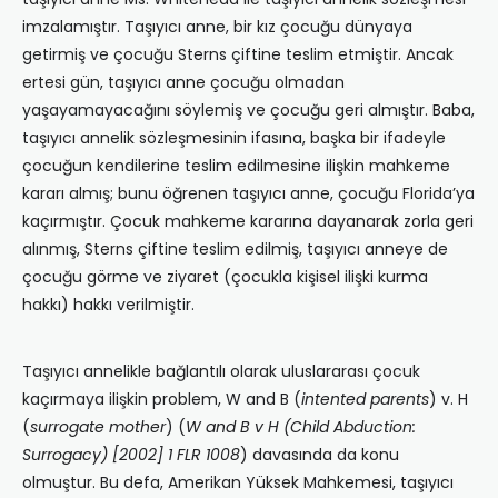
imzalamıştır. Taşıyıcı anne, bir kız çocuğu dünyaya
getirmiş ve çocuğu Sterns çiftine teslim etmiştir. Ancak
ertesi gün, taşıyıcı anne çocuğu olmadan
yaşayamayacağını söylemiş ve çocuğu geri almıştır. Baba,
taşıyıcı annelik sözleşmesinin ifasına, başka bir ifadeyle
çocuğun kendilerine teslim edilmesine ilişkin mahkeme
kararı almış; bunu öğrenen taşıyıcı anne, çocuğu Florida’ya
kaçırmıştır. Çocuk mahkeme kararına dayanarak zorla geri
alınmış, Sterns çiftine teslim edilmiş, taşıyıcı anneye de
çocuğu görme ve ziyaret (çocukla kişisel ilişki kurma
hakkı) hakkı verilmiştir.
Taşıyıcı annelikle bağlantılı olarak uluslararası çocuk
kaçırmaya ilişkin problem, W and B (
intented parents
) v. H
(
surrogate mother
) (
W and B v H (Child Abduction:
Surrogacy)
[2002] 1 FLR 1008
) davasında da konu
olmuştur. Bu defa, Amerikan Yüksek Mahkemesi, taşıyıcı