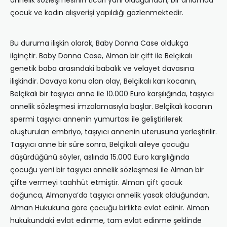
annelik sözleşmesinin ticari yanı olduğundan, bir anlamda
çocuk ve kadın alışverişi yapıldığı gözlenmektedir.
Bu duruma ilişkin olarak, Baby Donna Case oldukça
ilginçtir. Baby Donna Case, Alman bir çift ile Belçikalı
genetik baba arasındaki babalık ve velayet davasına
ilişkindir. Davaya konu olan olay, Belçikalı karı kocanın,
Belçikalı bir taşıyıcı anne ile 10.000 Euro karşılığında, taşıyıcı
annelik sözleşmesi imzalamasıyla başlar. Belçikalı kocanın
spermi taşıyıcı annenin yumurtası ile geliştirilerek
oluşturulan embriyo, taşıyıcı annenin uterusuna yerleştirilir.
Taşıyıcı anne bir süre sonra, Belçikalı aileye çocuğu
düşürdüğünü söyler, aslında 15.000 Euro karşılığında
çocuğu yeni bir taşıyıcı annelik sözleşmesi ile Alman bir
çifte vermeyi taahhüt etmiştir. Alman çift çocuk
doğunca, Almanya’da taşıyıcı annelik yasak olduğundan,
Alman Hukukuna göre çocuğu birlikte evlat edinir. Alman
hukukundaki evlat edinme, tam evlat edinme şeklinde