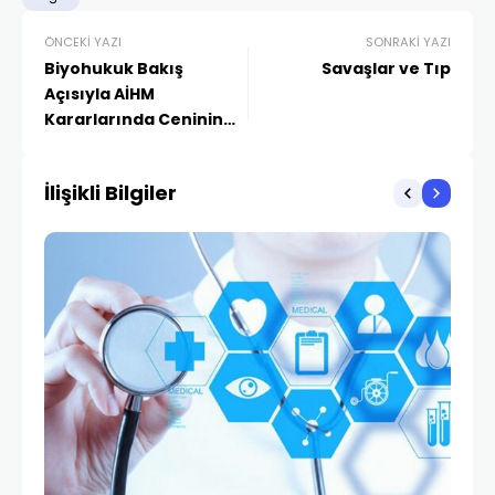
ÖNCEKI YAZI
SONRAKI YAZI
Biyohukuk Bakış
Savaşlar ve Tıp
Açısıyla AİHM
Kararlarında Ceninin
Hukuki Statüsü
İlişikli Bilgiler