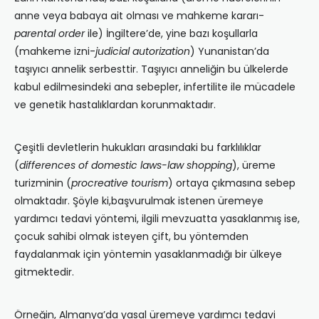
anne veya babaya ait olması ve mahkeme kararı-
parental order
ile) İngiltere’de, yine bazı koşullarla
(mahkeme izni-
judicial autorization
) Yunanistan’da
taşıyıcı annelik serbesttir. Taşıyıcı anneliğin bu ülkelerde
kabul edilmesindeki ana sebepler, infertilite ile mücadele
ve genetik hastalıklardan korunmaktadır.
Çeşitli devletlerin hukukları arasındaki bu farklılıklar
(
differences of domestic laws-law shopping
), üreme
turizminin (
procreative tourism
) ortaya çıkmasına sebep
olmaktadır. Şöyle ki,başvurulmak istenen üremeye
yardımcı tedavi yöntemi, ilgili mevzuatta yasaklanmış ise,
çocuk sahibi olmak isteyen çift, bu yöntemden
faydalanmak için yöntemin yasaklanmadığı bir ülkeye
gitmektedir.
Örneğin, Almanya’da yasal üremeye yardımcı tedavi