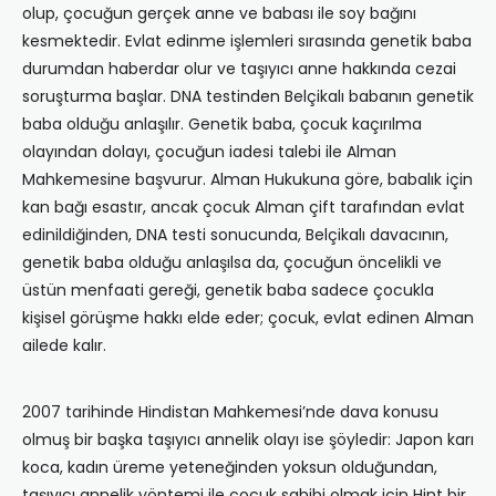
olup, çocuğun gerçek anne ve babası ile soy bağını
kesmektedir. Evlat edinme işlemleri sırasında genetik baba
durumdan haberdar olur ve taşıyıcı anne hakkında cezai
soruşturma başlar. DNA testinden Belçikalı babanın genetik
baba olduğu anlaşılır. Genetik baba, çocuk kaçırılma
olayından dolayı, çocuğun iadesi talebi ile Alman
Mahkemesine başvurur. Alman Hukukuna göre, babalık için
kan bağı esastır, ancak çocuk Alman çift tarafından evlat
edinildiğinden, DNA testi sonucunda, Belçikalı davacının,
genetik baba olduğu anlaşılsa da, çocuğun öncelikli ve
üstün menfaati gereği, genetik baba sadece çocukla
kişisel görüşme hakkı elde eder; çocuk, evlat edinen Alman
ailede kalır.
2007 tarihinde Hindistan Mahkemesi’nde dava konusu
olmuş bir başka taşıyıcı annelik olayı ise şöyledir: Japon karı
koca, kadın üreme yeteneğinden yoksun olduğundan,
taşıyıcı annelik yöntemi ile çocuk sahibi olmak için Hint bir