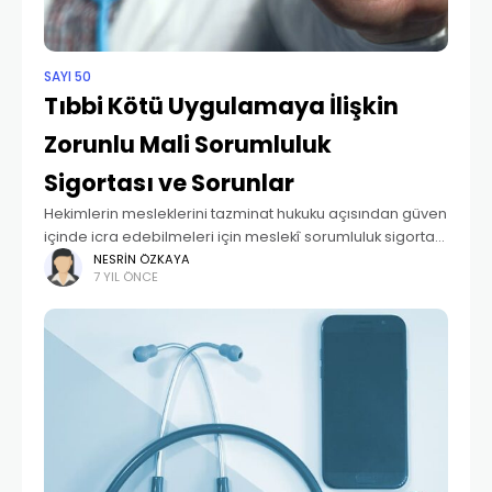
SAYI 50
Tıbbi Kötü Uygulamaya İlişkin
Zorunlu Mali Sorumluluk
Sigortası ve Sorunlar
Hekimlerin mesleklerini tazminat hukuku açısından güven
içinde icra edebilmeleri için meslekî sorumluluk sigortası
2009 yılında zorunlu hale getirilmiştir. Meslekî sorumluluk
NESRIN ÖZKAYA
7 YIL ÖNCE
sigortası sözleşmesi iki tarafa borç yükleyen bir
sözleşme olup, sigorta