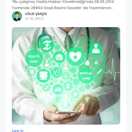
*Bu çalışma, Hasta Hakları Yönetmeliği’nde 08.05.2014
Tarihinde 28994 Sayılı Resmi Gazete’ de Yayımlanan
Yönetmelik ile yapılan değişiklikler doğrultusunda
UĞUR ŞIMŞEK
12 YIL ÖNCE
yeniden gözden geçirilmiştir. Son yıllarda özellikle bilim
ve teknolojide yaşanan gelişmelerin tıp
SAYI 31