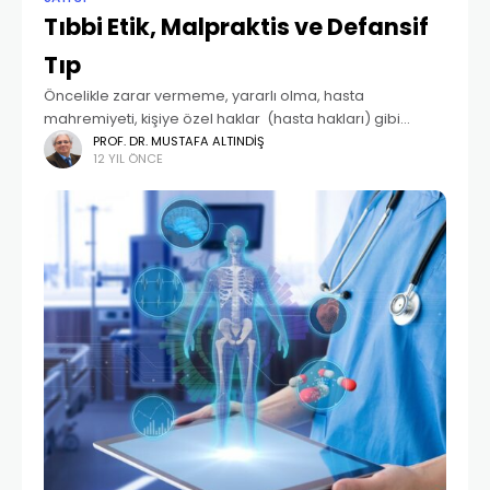
Tıbbi Etik, Malpraktis ve Defansif
Tıp
Öncelikle zarar vermeme, yararlı olma, hasta
mahremiyeti, kişiye özel haklar (hasta hakları) gibi
konuları irdeleyen sağlık uygulamalarında etik kavramı,
PROF. DR. MUSTAFA ALTINDIŞ
12 YIL ÖNCE
sağlık yapılanmasında değişen yaklaşımlar ve ritüeller
sebebiyle sağlık hizmetlerinde öncelikli konu