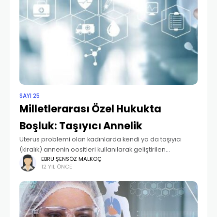
SAYI 25
Milletlerarası Özel Hukukta
Boşluk: Taşıyıcı Annelik
Uterus problemi olan kadınlarda kendi ya da taşıyıcı
(kiralık) annenin oositleri kullanılarak geliştirilen
embriyoları taşıyan ve onunla bir gebelik geçirip
EBRU ŞENSÖZ MALKOÇ
12 YIL ÖNCE
doğumunu gerçekleştirdikten sonra çocuğu isteyen çifte
veren anne modelleri de