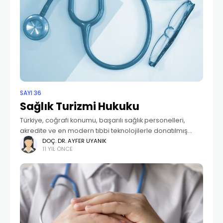
SAYI 36
Sağlık Turizmi Hukuku
Türkiye, coğrafi konumu, başarılı sağlık personelleri,
akredite ve en modern tıbbi teknolojilerle donatılmış
hastaneleri ile dünya sağlık turizmi sektöründe adı
DOÇ. DR. AYFER UYANIK
11 YIL ÖNCE
geçen bir ülke konumuna gelmiştir. Sağlık turizminde
“marka ülke” olmamız;