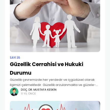
SAYI 35
Güzellik Cerrahisi ve Hukuki
Durumu
Güzellik çevremizde her yerdedir ve içgüdüsel olarak
ilgimizi çekmektedir. Güzellik arzulanmakta ve güzele-
güzelliğe herkes tarafından değer verilmektedir.
DOÇ. DR. MUSTAFA KESKIN
11 YIL ÖNCE
Doğuştan gelen ilgimizle güzel bir manzaraya, iyi
tasarlanmış yapılara, resimlere ya da estetik