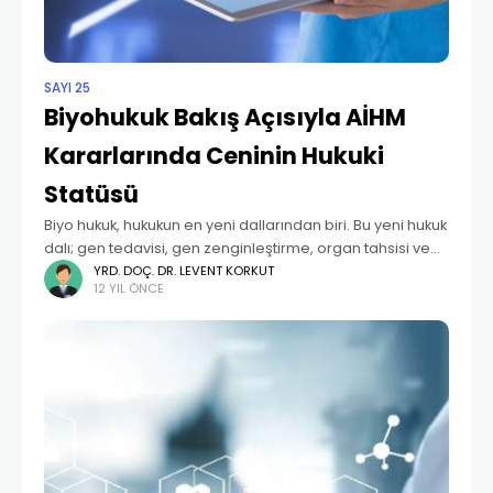
SAYI 25
Biyohukuk Bakış Açısıyla AİHM
Kararlarında Ceninin Hukuki
Statüsü
Biyo hukuk, hukukun en yeni dallarından biri. Bu yeni hukuk
dalı; gen tedavisi, gen zenginleştirme, organ tahsisi ve
nakli, hayvanlardan alınan ya da yapay olarak üretilen
YRD. DOÇ. DR. LEVENT KORKUT
12 YIL ÖNCE
organların insanlara nakli, teknoloji