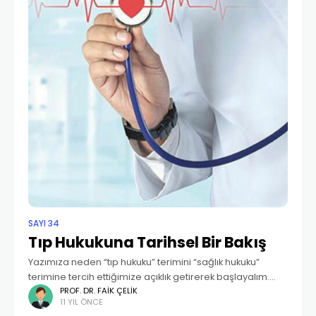
SAYI 34
Tıp Hukukuna Tarihsel Bir Bakış
Yazımıza neden “tıp hukuku” terimini “sağlık hukuku”
terimine tercih ettiğimize açıklık getirerek başlayalım.
Sağlık Hukuku, sağlık personelinde sorumluluk bilincinin
PROF. DR. FAIK ÇELIK
11 YIL ÖNCE
varlığını ortaya koymaya çalışan, bu bilinç içinde