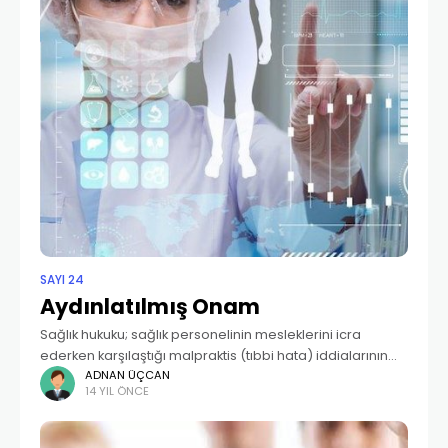
SAYI 24
Aydınlatılmış Onam
Sağlık hukuku; sağlık personelinin mesleklerini icra
ederken karşılaştığı malpraktis (tıbbi hata) iddialarının
yanı sıra idari problemler (atama, nöbet vb), hasta ile
ADNAN ÜÇCAN
14 YIL ÖNCE
ilişkilerden kaynaklanan uyuşmazlıklar (hakaret, fiili saldırı
vb. ), hizmet