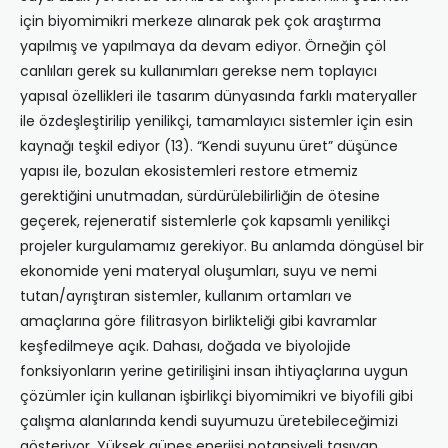
için biyomimikri merkeze alınarak pek çok araştırma
yapılmış ve yapılmaya da devam ediyor. Örneğin çöl
canlıları gerek su kullanımları gerekse nem toplayıcı
yapısal özellikleri ile tasarım dünyasında farklı materyaller
ile özdeşleştirilip yenilikçi, tamamlayıcı sistemler için esin
kaynağı teşkil ediyor (13). “Kendi suyunu üret” düşünce
yapısı ile, bozulan ekosistemleri restore etmemiz
gerektiğini unutmadan, sürdürülebilirliğin de ötesine
geçerek, rejeneratif sistemlerle çok kapsamlı yenilikçi
projeler kurgulamamız gerekiyor. Bu anlamda döngüsel bir
ekonomide yeni materyal oluşumları, suyu ve nemi
tutan/ayrıştıran sistemler, kullanım ortamları ve
amaçlarına göre filitrasyon birlikteliği gibi kavramlar
keşfedilmeye açık. Dahası, doğada ve biyolojide
fonksiyonların yerine getirilişini insan ihtiyaçlarına uygun
çözümler için kullanan işbirlikçi biyomimikri ve biyofili gibi
çalışma alanlarında kendi suyumuzu üretebileceğimizi
gösteriyor. Yüksek güneş enerjisi potansiyeli taşıyan