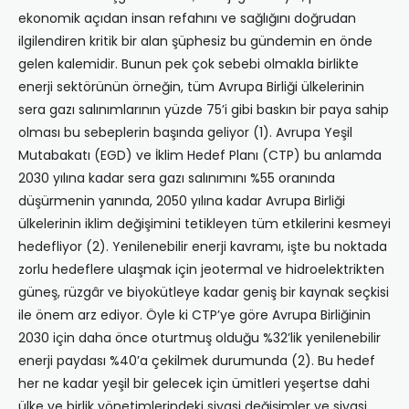
ekonomik açıdan insan refahını ve sağlığını doğrudan
ilgilendiren kritik bir alan şüphesiz bu gündemin en önde
gelen kalemidir. Bunun pek çok sebebi olmakla birlikte
enerji sektörünün örneğin, tüm Avrupa Birliği ülkelerinin
sera gazı salınımlarının yüzde 75’i gibi baskın bir paya sahip
olması bu sebeplerin başında geliyor (1). Avrupa Yeşil
Mutabakatı (EGD) ve İklim Hedef Planı (CTP) bu anlamda
2030 yılına kadar sera gazı salınımını %55 oranında
düşürmenin yanında, 2050 yılına kadar Avrupa Birliği
ülkelerinin iklim değişimini tetikleyen tüm etkilerini kesmeyi
hedefliyor (2). Yenilenebilir enerji kavramı, işte bu noktada
zorlu hedeflere ulaşmak için jeotermal ve hidroelektrikten
güneş, rüzgâr ve biyokütleye kadar geniş bir kaynak seçkisi
ile önem arz ediyor. Öyle ki CTP’ye göre Avrupa Birliğinin
2030 için daha önce oturtmuş olduğu %32’lik yenilenebilir
enerji paydası %40’a çekilmek durumunda (2). Bu hedef
her ne kadar yeşil bir gelecek için ümitleri yeşertse dahi
ülke ve birlik yönetimlerindeki siyasi değişimler ve siyasi