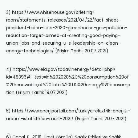
3) https://www.whitehouse.gov/briefing-
room/statements-releases/2021/04/22/fact-sheet-
president-biden-sets-2030-greenhouse-gas-pollution-
reduction-target-aimed-at-creating-good-paying-
union-jobs-and-securing-u-s-leadership-on-clean-
energy-technologies/ (Erişim Tarihi: 20.07.2021)
4) https://www.eia.gov/todayinenergy/detail.php?
id=48396#:~:text=In%202020%2C%20consumption%20of
%20renewable,of%20total%20U.S.%20energy%20consump
tion (Erişim Tarihi: 19.07.2021)
5) https://www.enerjiportali.com/turkiye-elektrik-enerjisi-
uretim-istatistikleri-mart-2021/ (Erişim Tarihi: 21.07.2021)
6) Gacal, F., 2018, Linyit Kömürü: Sağlık Etkileri ve Sağlık