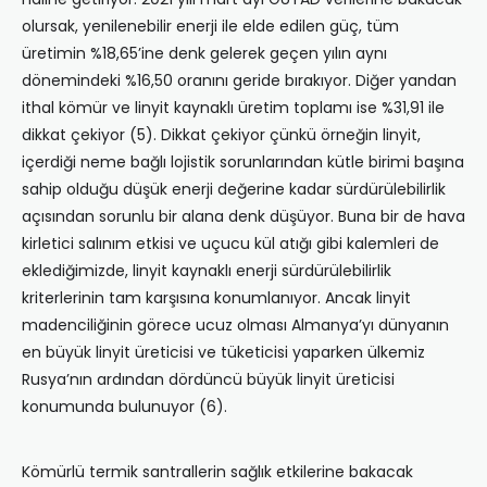
olursak, yenilenebilir enerji ile elde edilen güç, tüm
üretimin %18,65’ine denk gelerek geçen yılın aynı
dönemindeki %16,50 oranını geride bırakıyor. Diğer yandan
ithal kömür ve linyit kaynaklı üretim toplamı ise %31,91 ile
dikkat çekiyor (5). Dikkat çekiyor çünkü örneğin linyit,
içerdiği neme bağlı lojistik sorunlarından kütle birimi başına
sahip olduğu düşük enerji değerine kadar sürdürülebilirlik
açısından sorunlu bir alana denk düşüyor. Buna bir de hava
kirletici salınım etkisi ve uçucu kül atığı gibi kalemleri de
eklediğimizde, linyit kaynaklı enerji sürdürülebilirlik
kriterlerinin tam karşısına konumlanıyor. Ancak linyit
madenciliğinin görece ucuz olması Almanya’yı dünyanın
en büyük linyit üreticisi ve tüketicisi yaparken ülkemiz
Rusya’nın ardından dördüncü büyük linyit üreticisi
konumunda bulunuyor (6).
Kömürlü termik santrallerin sağlık etkilerine bakacak