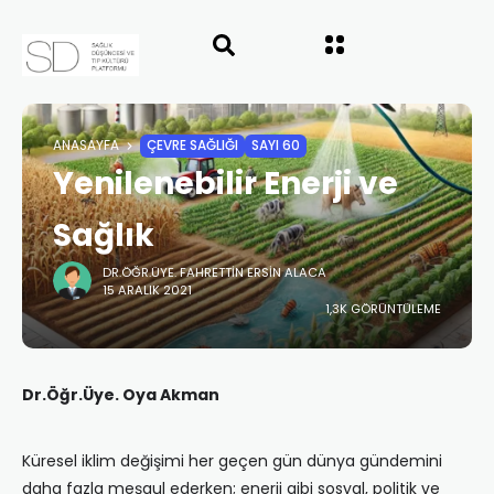
ANASAYFA
ÇEVRE SAĞLIĞI
SAYI 60
Yenilenebilir Enerji ve
Sağlık
DR.ÖĞR.ÜYE. FAHRETTIN ERSIN ALACA
15 ARALIK 2021
1,3K GÖRÜNTÜLEME
Dr.Öğr.Üye. Oya Akman
Küresel iklim değişimi her geçen gün dünya gündemini
daha fazla meşgul ederken; enerji gibi sosyal, politik ve