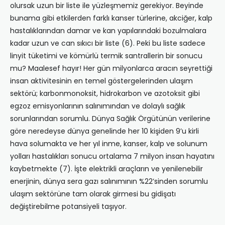
olursak uzun bir liste ile yüzleşmemiz gerekiyor. Beyinde
bunama gibi etkilerden farklı kanser türlerine, akciğer, kalp
hastalıklarından damar ve kan yapılarındaki bozulmalara
kadar uzun ve can sıkıcı bir liste (6). Peki bu liste sadece
linyit tüketimi ve kömürlü termik santrallerin bir sonucu
mu? Maalesef hayır! Her gün milyonlarca aracın seyrettiği
insan aktivitesinin en temel göstergelerinden ulaşım
sektörü; karbonmonoksit, hidrokarbon ve azotoksit gibi
egzoz emisyonlarının salınımından ve dolaylı sağlık
sorunlarından sorumlu. Dünya Sağlık Örgütünün verilerine
göre neredeyse dünya genelinde her 10 kişiden 9’u kirli
hava solumakta ve her yıl inme, kanser, kalp ve solunum
yolları hastalıkları sonucu ortalama 7 milyon insan hayatını
kaybetmekte (7). İşte elektrikli araçların ve yenilenebilir
enerjinin, dünya sera gazı salınımının %22’sinden sorumlu
ulaşım sektörüne tam olarak girmesi bu gidişatı
değiştirebilme potansiyeli taşıyor.