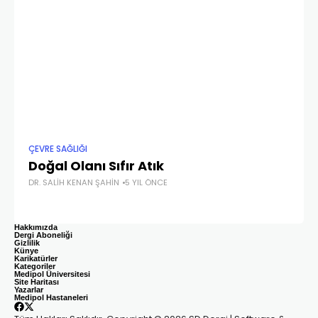
ÇEVRE SAĞLIĞI
ÇEV
Doğal Olanı Sıfır Atık
Ç
DR. SALIH KENAN ŞAHIN
5 YIL ÖNCE
PRO
Hakkımızda
Dergi Aboneliği
Gizlilik
Künye
Karikatürler
Kategoriler
Medipol Üniversitesi
Site Haritası
Yazarlar
Medipol Hastaneleri