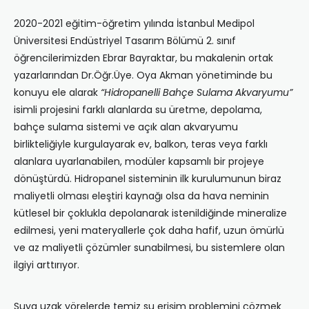
2020-2021 eğitim-öğretim yılında İstanbul Medipol
Üniversitesi Endüstriyel Tasarım Bölümü 2. sınıf
öğrencilerimizden Ebrar Bayraktar, bu makalenin ortak
yazarlarından Dr.Öğr.Üye. Oya Akman yönetiminde bu
konuyu ele alarak
“Hidropanelli Bahçe Sulama Akvaryumu”
isimli projesini farklı alanlarda su üretme, depolama,
bahçe sulama sistemi ve açık alan akvaryumu
birlikteliğiyle kurgulayarak ev, balkon, teras veya farklı
alanlara uyarlanabilen, modüler kapsamlı bir projeye
dönüştürdü. Hidropanel sisteminin ilk kurulumunun biraz
maliyetli olması eleştiri kaynağı olsa da hava neminin
kütlesel bir çoklukla depolanarak istenildiğinde mineralize
edilmesi, yeni materyallerle çok daha hafif, uzun ömürlü
ve az maliyetli çözümler sunabilmesi, bu sistemlere olan
ilgiyi arttırıyor.
Suya uzak yörelerde temiz su erişim problemini çözmek