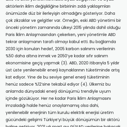
aktörlerin iklim değişikliğine birbirinin zıddı yaklaşımları
önümüzde düz bir ilerleyişin olmadığını gösteriyor. Daha
çok zikzaklar ve gelgitler var. Örneğin, eski ABD yönetimi bir
önceki yönetim zamanında ülkeyi 2015 yılında dahil olduğu
Paris İklim Anlaşmasından çekerken, yeni yönetimle ABD
tekrar anlaşmanın tarafı olmayı kabul etti. Bu bağlamda
2030 için konulan hedef, 2005 karbon salınımı verilerinin
%50 daha altına inmek ve 2050’ye kadar sıfır salınım
ekonomisine geçiş yapmak (3). ABD, 2020 itibarıyla 5 yıldır
üst üste yenilenebilir enerji kaynaklarının tüketiminde artış
kat ediyor. Yine de bu seviye genel enerji tüketiminin
henüz sadece %12’sine tekabül ediyor (4). Ülkemiz bu
anlamda dünyadaki enerji dönüşümü trendiyle uyum
içinde gözüküyor. Her ne kadar Paris İklim Anlaşmasını
imzaladığı halde henüz onaylamamış olsa dahi,
yenilenebilir enerjinin tüm kurulu elektrik enerjisi üretim
gücündeki gelişimi Türkiye’yi büyük dönüşümün bir aktörü
haline getiriyor. 2021 yılı mart ayı GÜYAD verilerine bakacak