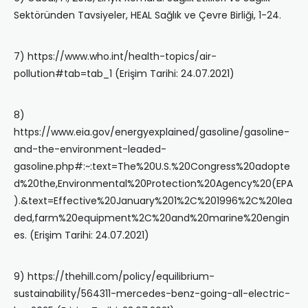
Sektöründen Tavsiyeler, HEAL Sağlık ve Çevre Birliği, 1-24.
7) https://www.who.int/health-topics/air-
pollution#tab=tab_1 (Erişim Tarihi: 24.07.2021)
8)
https://www.eia.gov/energyexplained/gasoline/gasoline-
and-the-environment-leaded-
gasoline.php#:~:text=The%20U.S.%20Congress%20adopte
d%20the,Environmental%20Protection%20Agency%20(EPA
).&text=Effective%20January%201%2C%201996%2C%20lea
ded,farm%20equipment%2C%20and%20marine%20engin
es. (Erişim Tarihi: 24.07.2021)
9) https://thehill.com/policy/equilibrium-
sustainability/564311-mercedes-benz-going-all-electric-