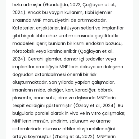
hızla artmıştır (Gündoğdu, 2022; Çağlayan et al.,
2024). Ancak bu yaygın kullanım, tıbbi işlemler
sırasında MNP maruziyetini de artırmaktadır.
Kateterler, enjektörler, infüzyon setleri ve implantlar
gibi birçok tıbbi cihaz üretim sırasında çeşitli katkı
maddeleri içerir; bunların bir kısmı endokrin bozucu,
nörotoksik veya karsinojeniktir (Çağlayan et al.,
2024). Cerrahi işlemler, damar içi tedaviler veya
implantlar aracılığıyla MNP’lerin dokuya ve dolaşıma
doğrudan aktarılabilmesi önemli bir risk
oluşturmaktadır. Son yıllarda yapılan çalışmalar,
insanların mide, akciğer, kan, karaciğer, böbrek,
plasenta, anne sütü, idrar ve dışkısında MNP’lerin
tespit edildiğini göstermiştir (Özsoy et al., 2024). Bu
bulgularla paralel olarak in vivo ve in vitro çalışmalar,
MNP’lerin immün, sindirim, solunum ve üreme
sistemlerinde olumsuz etkiler oluşturabileceğini
ortaya koymuştur (Zhang et al., 2022). MNP’lerin