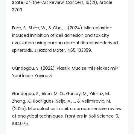
State-of-the-Art Review. Cancers, 16(21), Article
3703.
Eom, S., Shim, W., & Choi, I. (2024). Microplastic-
induced inhibition of cell adhesion and toxicity
evaluation using human dermal fibroblast-derived
spheroids. J Hazard Mater, 465, 133359.
Gündoğdu, S. (2022). Plastik: Mucize mi Felaket mi?
Yeni İnsan Yayınevi.
Gundogdu, S., Akca, M. O., Gürsoy, M., Yılmaz, M.,
Zhang, X., Rodríguez-Seijo, A., … & Velimirovic, M.
(2025). Microplastics in soil: a comprehensive review
of analytical techniques. Frontiers in Soil Science, 5,
1614075.