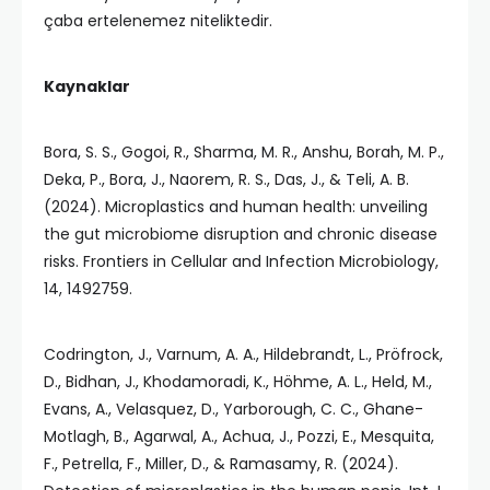
çaba ertelenemez niteliktedir.
Kaynaklar
Bora, S. S., Gogoi, R., Sharma, M. R., Anshu, Borah, M. P.,
Deka, P., Bora, J., Naorem, R. S., Das, J., & Teli, A. B.
(2024). Microplastics and human health: unveiling
the gut microbiome disruption and chronic disease
risks. Frontiers in Cellular and Infection Microbiology,
14, 1492759.
Codrington, J., Varnum, A. A., Hildebrandt, L., Pröfrock,
D., Bidhan, J., Khodamoradi, K., Höhme, A. L., Held, M.,
Evans, A., Velasquez, D., Yarborough, C. C., Ghane-
Motlagh, B., Agarwal, A., Achua, J., Pozzi, E., Mesquita,
F., Petrella, F., Miller, D., & Ramasamy, R. (2024).