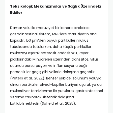
Toksikolojik Mekanizmalar ve Sağlık Üzerindeki
Etkiler
Damar yolu ile maruziyet bir kenara bırakılırsa
gastrointestinal sistem, MNP’lere maruziyetin ana
kapısıdır. 150 µm’den büyük partiküller mukus
tabakasında tutulurken, daha küçük partiküller
mukozayı aşarak enterosit endositozu, Peyer
plaklarındaki M hücreleri üzerinden transsitoz, villus
ucunda persorpsiyon ve inflamasyona bağlı
paracellular geçiş gibi yollarla dolaşıma geçebilir
(Peters et al., 2022). Benzer şekilde, solunum yoluyla
alınan partiküller alveol-kapiller bariyeri aşarak ya da
mukosiliyer temizlenme ile yutularak gastrointestinal
sisteme taşınarak sistemik dolaşıma
katılabilmektedir (Sofield et al., 2025).