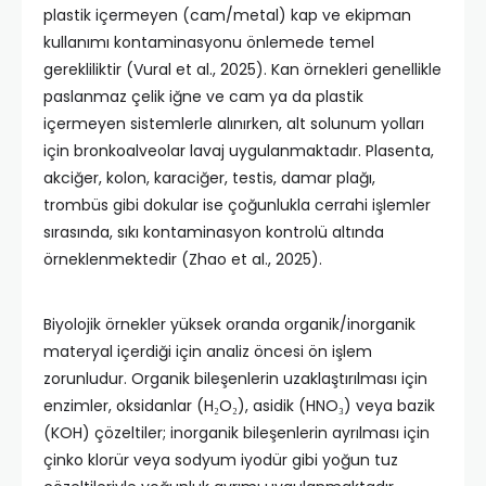
plastik içermeyen (cam/metal) kap ve ekipman
kullanımı kontaminasyonu önlemede temel
gerekliliktir (Vural et al., 2025). Kan örnekleri genellikle
paslanmaz çelik iğne ve cam ya da plastik
içermeyen sistemlerle alınırken, alt solunum yolları
için bronkoalveolar lavaj uygulanmaktadır. Plasenta,
akciğer, kolon, karaciğer, testis, damar plağı,
trombüs gibi dokular ise çoğunlukla cerrahi işlemler
sırasında, sıkı kontaminasyon kontrolü altında
örneklenmektedir (Zhao et al., 2025).
Biyolojik örnekler yüksek oranda organik/inorganik
materyal içerdiği için analiz öncesi ön işlem
zorunludur. Organik bileşenlerin uzaklaştırılması için
enzimler, oksidanlar (H₂O₂), asidik (HNO₃) veya bazik
(KOH) çözeltiler; inorganik bileşenlerin ayrılması için
çinko klorür veya sodyum iyodür gibi yoğun tuz