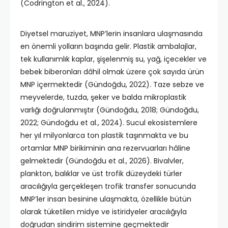
(Codrington et al., 2024).
Diyetsel maruziyet, MNP’lerin insanlara ulaşmasında
en önemli yolların başında gelir. Plastik ambalajlar,
tek kullanımlık kaplar, şişelenmiş su, yağ, içecekler ve
bebek biberonları dâhil olmak üzere çok sayıda ürün
MNP içermektedir (Gündoğdu, 2022). Taze sebze ve
meyvelerde, tuzda, şeker ve balda mikroplastik
varlığı doğrulanmıştır (Gündoğdu, 2018; Gündoğdu,
2022; Gündoğdu et al., 2024). Sucul ekosistemlere
her yıl milyonlarca ton plastik taşınmakta ve bu
ortamlar MNP birikiminin ana rezervuarları hâline
gelmektedir (Gündoğdu et al., 2026). Bivalvler,
plankton, balıklar ve üst trofik düzeydeki türler
aracılığıyla gerçekleşen trofik transfer sonucunda
MNP’ler insan besinine ulaşmakta, özellikle bütün
olarak tüketilen midye ve istiridyeler aracılığıyla
doğrudan sindirim sistemine geçmektedir