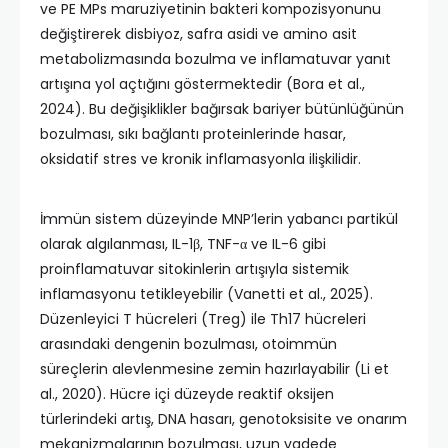
ve PE MPs maruziyetinin bakteri kompozisyonunu
değiştirerek disbiyoz, safra asidi ve amino asit
metabolizmasında bozulma ve inflamatuvar yanıt
artışına yol açtığını göstermektedir (Bora et al.,
2024). Bu değişiklikler bağırsak bariyer bütünlüğünün
bozulması, sıkı bağlantı proteinlerinde hasar,
oksidatif stres ve kronik inflamasyonla ilişkilidir.
İmmün sistem düzeyinde MNP’lerin yabancı partikül
olarak algılanması, IL-1β, TNF-α ve IL-6 gibi
proinflamatuvar sitokinlerin artışıyla sistemik
inflamasyonu tetikleyebilir (Vanetti et al., 2025).
Düzenleyici T hücreleri (Treg) ile Th17 hücreleri
arasındaki dengenin bozulması, otoimmün
süreçlerin alevlenmesine zemin hazırlayabilir (Li et
al., 2020). Hücre içi düzeyde reaktif oksijen
türlerindeki artış, DNA hasarı, genotoksisite ve onarım
mekanizmalarının bozulması, uzun vadede