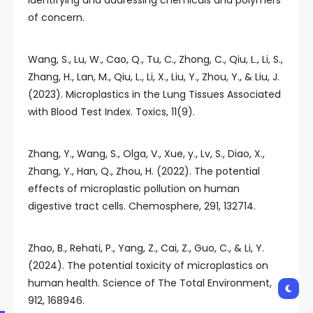
Identifying and addressing chemicals and polymers
of concern.
Wang, S., Lu, W., Cao, Q., Tu, C., Zhong, C., Qiu, L., Li, S.,
Zhang, H., Lan, M., Qiu, L., Li, X., Liu, Y., Zhou, Y., & Liu, J.
(2023). Microplastics in the Lung Tissues Associated
with Blood Test Index. Toxics, 11(9).
Zhang, Y., Wang, S., Olga, V., Xue, y., Lv, S., Diao, X.,
Zhang, Y., Han, Q., Zhou, H. (2022). The potential
effects of microplastic pollution on human
digestive tract cells. Chemosphere, 291, 132714.
Zhao, B., Rehati, P., Yang, Z., Cai, Z., Guo, C., & Li, Y.
(2024). The potential toxicity of microplastics on
human health. Science of The Total Environment,
912, 168946.