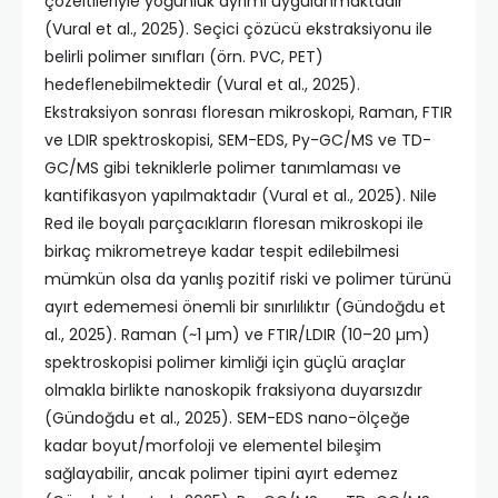
çözeltileriyle yoğunluk ayrımı uygulanmaktadır
(Vural et al., 2025). Seçici çözücü ekstraksiyonu ile
belirli polimer sınıfları (örn. PVC, PET)
hedeflenebilmektedir (Vural et al., 2025).
Ekstraksiyon sonrası floresan mikroskopi, Raman, FTIR
ve LDIR spektroskopisi, SEM-EDS, Py-GC/MS ve TD-
GC/MS gibi tekniklerle polimer tanımlaması ve
kantifikasyon yapılmaktadır (Vural et al., 2025). Nile
Red ile boyalı parçacıkların floresan mikroskopi ile
birkaç mikrometreye kadar tespit edilebilmesi
mümkün olsa da yanlış pozitif riski ve polimer türünü
ayırt edememesi önemli bir sınırlılıktır (Gündoğdu et
al., 2025). Raman (~1 µm) ve FTIR/LDIR (10–20 µm)
spektroskopisi polimer kimliği için güçlü araçlar
olmakla birlikte nanoskopik fraksiyona duyarsızdır
(Gündoğdu et al., 2025). SEM-EDS nano-ölçeğe
kadar boyut/morfoloji ve elementel bileşim
sağlayabilir, ancak polimer tipini ayırt edemez