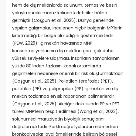
hem de dış mekânlarda solunum, temas ve besin
yoluyla sürekli maruz kalınan kirleticiler hâline
gelmiştir (Coşgun et al., 2025). Dünya genelinde
yapılan çalışmalar, incelenen hiçbir bölgenin MP’lerin
kirletmediği bir bölge olmadığını göstermektedir
(PEW, 2025). İç mekân havasında MNP
konsantrasyonlarının dış mekâna göre çok daha
yüksek seviyelere ulaşması, insanların zamanlarının
yüzde 80’inden fazlasını kapalı ortamlarda
geçirmeleri nedeniyle önemli bir risk oluşturmaktadır
(Coşgun et al., 2025). Polietilen tereftalat (PET),
polietilen (PE) ve polipropilen (PP) iç mekân ve dış
mekân tozlarında en sık raporlanan polimerlerdir
(Coşgun et al., 2025). Akciğer dokusunda PP ve PET
türevi MNP’lerin tespit edilmesi (Wang et al., 2023),
solunumsal maruziyetin biyolojik sonuçlarını
doğrulamaktadır. Farklı coğrafyalardan elde edilen
bronkoalveolar lavaj örneklerinde belirgin bölgesel