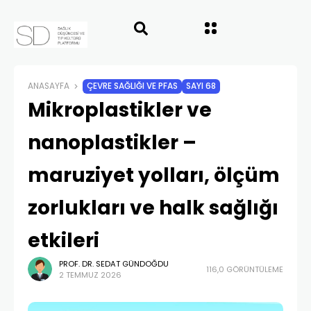
ANASAYFA
ÇEVRE SAĞLIĞI VE PFAS
SAYI 68
Mikroplastikler ve
nanoplastikler –
maruziyet yolları, ölçüm
zorlukları ve halk sağlığı
etkileri
PROF. DR. SEDAT GÜNDOĞDU
116,0 GÖRÜNTÜLEME
2 TEMMUZ 2026