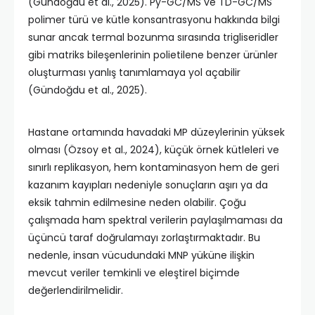
(Gündoğdu et al., 2025). Py-GC/MS ve TD-GC/MS
polimer türü ve kütle konsantrasyonu hakkında bilgi
sunar ancak termal bozunma sırasında trigliseridler
gibi matriks bileşenlerinin polietilene benzer ürünler
oluşturması yanlış tanımlamaya yol açabilir
(Gündoğdu et al., 2025).
Hastane ortamında havadaki MP düzeylerinin yüksek
olması (Özsoy et al., 2024), küçük örnek kütleleri ve
sınırlı replikasyon, hem kontaminasyon hem de geri
kazanım kayıpları nedeniyle sonuçların aşırı ya da
eksik tahmin edilmesine neden olabilir. Çoğu
çalışmada ham spektral verilerin paylaşılmaması da
üçüncü taraf doğrulamayı zorlaştırmaktadır. Bu
nedenle, insan vücudundaki MNP yüküne ilişkin
mevcut veriler temkinli ve eleştirel biçimde
değerlendirilmelidir.