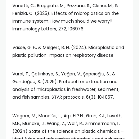
Vanetti, C., Broggiato, M., Pezzana, S., Clerici, M., &
Fenizia, C. (2025). Effects of microplastics on the
immune system: How much should we worry?
Immunology Letters, 272, 106976.
Vasse, G. F., & Melgert, B. N. (2024). Microplastic and
plastic pollution: impact on respiratory disease.
Vural, T., Çetinkaya, S., Yeğen, V., Şapcıoğlu, S., &
Gündoğdu, S. (2025). Protocol for extraction and
analysis of microplastics in freshwater, sediment,
and fish samples. STAR protocols, 6(3), 104057.
Wagner, M., Monclús, L., Arp, H.P.H., Groh, K.J., Løseth,
M.E., Muncke, J., Wang, Z., Wolf, R., Zimmermann, L.
(2024) State of the science on plastic chemicals –