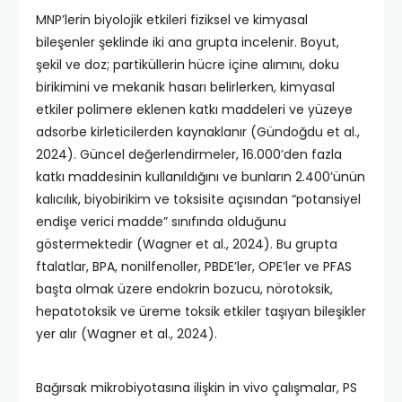
MNP’lerin biyolojik etkileri fiziksel ve kimyasal
bileşenler şeklinde iki ana grupta incelenir. Boyut,
şekil ve doz; partiküllerin hücre içine alımını, doku
birikimini ve mekanik hasarı belirlerken, kimyasal
etkiler polimere eklenen katkı maddeleri ve yüzeye
adsorbe kirleticilerden kaynaklanır (Gündoğdu et al.,
2024). Güncel değerlendirmeler, 16.000’den fazla
katkı maddesinin kullanıldığını ve bunların 2.400’ünün
kalıcılık, biyobirikim ve toksisite açısından “potansiyel
endişe verici madde” sınıfında olduğunu
göstermektedir (Wagner et al., 2024). Bu grupta
ftalatlar, BPA, nonilfenoller, PBDE’ler, OPE’ler ve PFAS
başta olmak üzere endokrin bozucu, nörotoksik,
hepatotoksik ve üreme toksik etkiler taşıyan bileşikler
yer alır (Wagner et al., 2024).
Bağırsak mikrobiyotasına ilişkin in vivo çalışmalar, PS