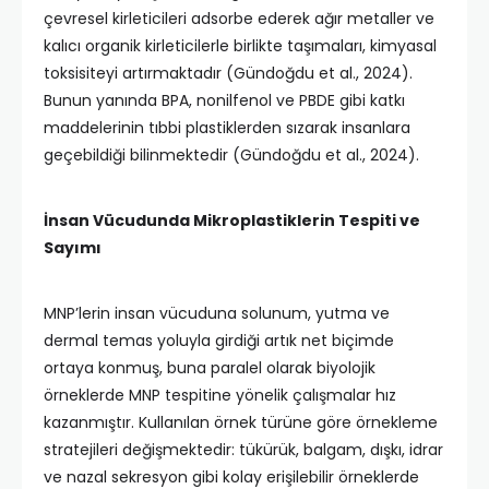
çevresel kirleticileri adsorbe ederek ağır metaller ve
kalıcı organik kirleticilerle birlikte taşımaları, kimyasal
toksisiteyi artırmaktadır (Gündoğdu et al., 2024).
Bunun yanında BPA, nonilfenol ve PBDE gibi katkı
maddelerinin tıbbi plastiklerden sızarak insanlara
geçebildiği bilinmektedir (Gündoğdu et al., 2024).
İnsan Vücudunda Mikroplastiklerin Tespiti ve
Sayımı
MNP’lerin insan vücuduna solunum, yutma ve
dermal temas yoluyla girdiği artık net biçimde
ortaya konmuş, buna paralel olarak biyolojik
örneklerde MNP tespitine yönelik çalışmalar hız
kazanmıştır. Kullanılan örnek türüne göre örnekleme
stratejileri değişmektedir: tükürük, balgam, dışkı, idrar
ve nazal sekresyon gibi kolay erişilebilir örneklerde