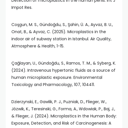
Detection of microplastics in the human penis. Int J
Impot Res.
Coşgun, M. S., Gündoğdu, S., Şahin, Ü. A., Ayvaz, B. U.,
Onat, B., & Ayvaz, C. (2025). Microplastics in the
indoor air of subway station in Istanbul. Air Quality,
Atmosphere & Health, 1-15.
Çağlayan, U., Gündoğdu, S., Ramos, T. M., & Syberg, K.
(2024). Intravenous hypertonic fluids as a source of
human microplastic exposure. Environmental
Toxicology and Pharmacology, 107, 104411.
Dzierzynski, E., Gawlik, P. J., Puzniak, D., Flieger, W.,
Józwik, K., Teresinski, G., Forma, A., Wdowiak, P., Baj, J.,
& Flieger, J. (2024). Microplastics in the Human Body:
Exposure, Detection, and Risk of Carcinogenesis: A