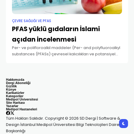
ÇEVRE SAĞLIĞI VE PFAS
PFAS yüklü gıdaların İslami
açıdan incelenmesi
Per- ve polifloroalkil maddeler (Per- and polyfluoroalkyl
substances (PFASs) çevresel kalıcılıkları ve potansiyel
toksisiteleri nedeniyle giderek daha fazla gündeme
gelen bir mesele hâline gelmiştir. Per- ve polifloroalkil
maddeler (PFAS’lar), en
Hakkımızda
Dergi Aboneliği
Gizlilik
Künye
Karikatürler
Kategoriler
Medipol Üniversitesi
Site Haritası
Yazarlar
Medipol Hastaneleri
Tüm Hakları Saklıdır. Copyright © 2026 SD Dergi | Software &
Design İstanbul Medipol Üniversitesi Bilgi Teknolojileri Daire
Başkanlığı