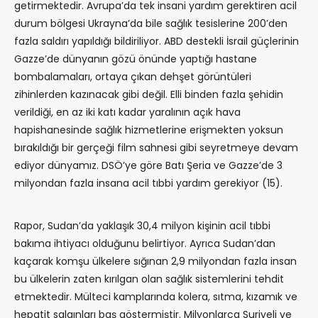
getirmektedir. Avrupa’da tek insani yardım gerektiren acil
durum bölgesi Ukrayna’da bile sağlık tesislerine 200’den
fazla saldırı yapıldığı bildiriliyor. ABD destekli İsrail güçlerinin
Gazze’de dünyanın gözü önünde yaptığı hastane
bombalamaları, ortaya çıkan dehşet görüntüleri
zihinlerden kazınacak gibi değil. Elli binden fazla şehidin
verildiği, en az iki katı kadar yaralının açık hava
hapishanesinde sağlık hizmetlerine erişmekten yoksun
bırakıldığı bir gerçeği film sahnesi gibi seyretmeye devam
ediyor dünyamız. DSÖ’ye göre Batı Şeria ve Gazze’de 3
milyondan fazla insana acil tıbbi yardım gerekiyor (15).
Rapor, Sudan’da yaklaşık 30,4 milyon kişinin acil tıbbi
bakıma ihtiyacı olduğunu belirtiyor. Ayrıca Sudan’dan
kaçarak komşu ülkelere sığınan 2,9 milyondan fazla insan
bu ülkelerin zaten kırılgan olan sağlık sistemlerini tehdit
etmektedir. Mülteci kamplarında kolera, sıtma, kızamık ve
hepatit salgınları baş göstermiştir. Milyonlarca Suriyeli ve