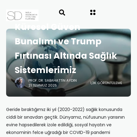
ANASAYFA
SAĞLIK POLITIKASI
SAYI 66
Küresel Güven
Bunalımı ve Trump
Fırtınası Altında Sağlık
Sistemlerimiz
PROF. DR. SABAHATTIN AYDIN
1,3K GÖRÜNTÜLEME
21 TEMMUZ 2025
Geride bıraktığımız iki yıl (2020-2022) sağlık konusunda
ciddi bir sınavdan geçtik. Dünyamız, nüfusunun yarısının
evine hapsedilerek izole edildiği, sosyal hayatın ve
ekonominin felce uğradığı bir COVID-19 pandemi