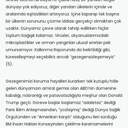
dünyayı yok ediyoruz, diğer yandan ülkelerin içinde ve
aralarında eşitsizlikleri artırıyoruz. İçine kapanıp tek başına
bir ülkenin sorununu çözme iddiası gerçekçi olmaktan çok
uzaktır. Dünyamız çevre olarak tahrip edilirken hiçbir
toplum bağışık kalamaz. Virüsler, okyanuslarımızdaki
mikroplastikler ve orman yangınları ulusal sınırları pek
umursamıyor. Kalkınma Raporunda da belirtildiği gibi,
küreselleşmeyi seçebiliriz ancak “gezegensizleşemeyiz”
(5).
Gezegenimizi koruma hayalleri kurarken tek kutuplu hâle
gelen dünyamızın amiral gemisi olan ABD’nin dümenine
kabalığı, nobranlığı ve patavatsızlığıyla meşhur olan Donald
Trump geçti. Göreve başlar başlamaz “adaletsiz” dediği
Paris İklim Anlaşmasından, “yozlaşmış” dediği Dünya Sağlık
Örgütünden ve “Amerikan karşıtı” olduğunu ileri sürdüğü
BM İnsan Hakları Konseyinden çekilme kararnamelerini