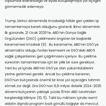
toplumsal istikrarsızlığa ve siyasi kutuplaşmaya yol açtığını
görmemezlik edemeyiz.
Trump, birinci döneminde imzaladığı hâlde geri çekilen işi
tamamlamaya kararlı olduğunu gösterdi. İkinci döneminin
ilk gününde, 21 Ocak 2025’te, ABD’nin Dünya Sağlık
Örgütünden (DSÖ) çekilmesini öngören bir başkanlık
kararnamesi imzaladı (9). Bu kararname, ABD’nin DSÖ’ye
aktarmakta olduğu fonları kesmesini ve DSÖ’deki ABD’li
sağlık çalışanlarının geri çağrılmasını içeriyor. Bu çekilme
sürecinin tamamlanması için bir yıllık bir süre gerekiyor.
Yani bu yıl içinde ABD’nin DSÖ’ye olan yükümlülüklerini
yerine getirmesi gerekir. Ancak bu çekilme kararının,
DSÖ’nün bütçesinde önemli bir krize yol açacağını tahmin
etmek zor değil. Zira DSÖ’nün 6,9 milyar dolarlık 2024-2025
dönemi bütçesinin yaklaşık yüzde 15’inin ABD tarafından
karşılandığı biliniyor (10, 11). Tabii bu miktarın içinde resmî
aidatın dışında program bazlı gönüllü bağışlar da mevcut.