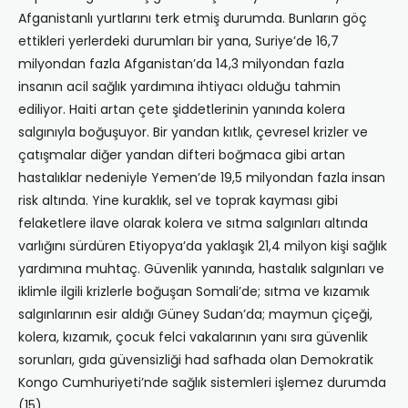
Afganistanlı yurtlarını terk etmiş durumda. Bunların göç
ettikleri yerlerdeki durumları bir yana, Suriye’de 16,7
milyondan fazla Afganistan’da 14,3 milyondan fazla
insanın acil sağlık yardımına ihtiyacı olduğu tahmin
ediliyor. Haiti artan çete şiddetlerinin yanında kolera
salgınıyla boğuşuyor. Bir yandan kıtlık, çevresel krizler ve
çatışmalar diğer yandan difteri boğmaca gibi artan
hastalıklar nedeniyle Yemen’de 19,5 milyondan fazla insan
risk altında. Yine kuraklık, sel ve toprak kayması gibi
felaketlere ilave olarak kolera ve sıtma salgınları altında
varlığını sürdüren Etiyopya’da yaklaşık 21,4 milyon kişi sağlık
yardımına muhtaç. Güvenlik yanında, hastalık salgınları ve
iklimle ilgili krizlerle boğuşan Somali’de; sıtma ve kızamık
salgınlarının esir aldığı Güney Sudan’da; maymun çiçeği,
kolera, kızamık, çocuk felci vakalarının yanı sıra güvenlik
sorunları, gıda güvensizliği had safhada olan Demokratik
Kongo Cumhuriyeti’nde sağlık sistemleri işlemez durumda
(15).