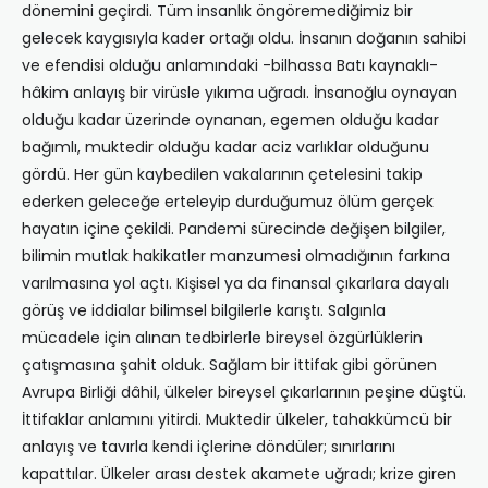
dönemini geçirdi. Tüm insanlık öngöremediğimiz bir
gelecek kaygısıyla kader ortağı oldu. İnsanın doğanın sahibi
ve efendisi olduğu anlamındaki -bilhassa Batı kaynaklı-
hâkim anlayış bir virüsle yıkıma uğradı. İnsanoğlu oynayan
olduğu kadar üzerinde oynanan, egemen olduğu kadar
bağımlı, muktedir olduğu kadar aciz varlıklar olduğunu
gördü. Her gün kaybedilen vakalarının çetelesini takip
ederken geleceğe erteleyip durduğumuz ölüm gerçek
hayatın içine çekildi. Pandemi sürecinde değişen bilgiler,
bilimin mutlak hakikatler manzumesi olmadığının farkına
varılmasına yol açtı. Kişisel ya da finansal çıkarlara dayalı
görüş ve iddialar bilimsel bilgilerle karıştı. Salgınla
mücadele için alınan tedbirlerle bireysel özgürlüklerin
çatışmasına şahit olduk. Sağlam bir ittifak gibi görünen
Avrupa Birliği dâhil, ülkeler bireysel çıkarlarının peşine düştü.
İttifaklar anlamını yitirdi. Muktedir ülkeler, tahakkümcü bir
anlayış ve tavırla kendi içlerine döndüler; sınırlarını
kapattılar. Ülkeler arası destek akamete uğradı; krize giren