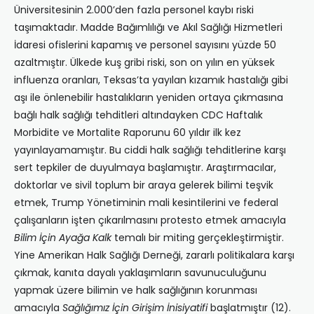
Üniversitesinin 2.000’den fazla personel kaybı riski
taşımaktadır. Madde Bağımlılığı ve Akıl Sağlığı Hizmetleri
İdaresi ofislerini kapamış ve personel sayısını yüzde 50
azaltmıştır. Ülkede kuş gribi riski, son on yılın en yüksek
influenza oranları, Teksas’ta yayılan kızamık hastalığı gibi
aşı ile önlenebilir hastalıkların yeniden ortaya çıkmasına
bağlı halk sağlığı tehditleri altındayken CDC Haftalık
Morbidite ve Mortalite Raporunu 60 yıldır ilk kez
yayınlayamamıştır. Bu ciddi halk sağlığı tehditlerine karşı
sert tepkiler de duyulmaya başlamıştır. Araştırmacılar,
doktorlar ve sivil toplum bir araya gelerek bilimi teşvik
etmek, Trump Yönetiminin mali kesintilerini ve federal
çalışanların işten çıkarılmasını protesto etmek amacıyla
Bilim İçin Ayağa Kalk
temalı bir miting gerçekleştirmiştir.
Yine Amerikan Halk Sağlığı Derneği, zararlı politikalara karşı
çıkmak, kanıta dayalı yaklaşımların savunuculuğunu
yapmak üzere bilimin ve halk sağlığının korunması
amacıyla
Sağlığımız İçin Girişim İnisiyatifi
başlatmıştır (12).