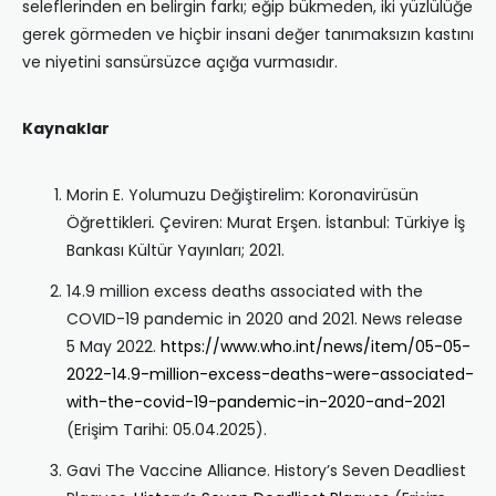
seleflerinden en belirgin farkı; eğip bükmeden, iki yüzlülüğe
gerek görmeden ve hiçbir insani değer tanımaksızın kastını
ve niyetini sansürsüzce açığa vurmasıdır.
Kaynaklar
Morin E. Yolumuzu Değiştirelim: Koronavirüsün
Öğrettikleri
.
Çeviren: Murat Erşen. İstanbul: Türkiye İş
Bankası Kültür Yayınları; 2021.
14.9 million excess deaths associated with the
COVID-19 pandemic in 2020 and 2021. News release
5 May 2022.
https://www.who.int/news/item/05-05-
2022-14.9-million-excess-deaths-were-associated-
with-the-covid-19-pandemic-in-2020-and-2021
(Erişim Tarihi: 05.04.2025).
Gavi The Vaccine Alliance. History’s Seven Deadliest