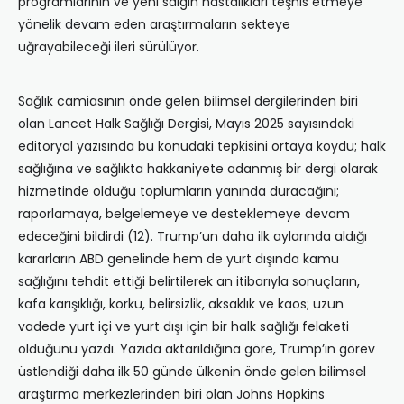
programlarının ve yeni salgın hastalıkları teşhis etmeye
yönelik devam eden araştırmaların sekteye
uğrayabileceği ileri sürülüyor.
Sağlık camiasının önde gelen bilimsel dergilerinden biri
olan Lancet Halk Sağlığı Dergisi, Mayıs 2025 sayısındaki
editoryal yazısında bu konudaki tepkisini ortaya koydu; halk
sağlığına ve sağlıkta hakkaniyete adanmış bir dergi olarak
hizmetinde olduğu toplumların yanında duracağını;
raporlamaya, belgelemeye ve desteklemeye devam
edeceğini bildirdi (12). Trump’un daha ilk aylarında aldığı
kararların ABD genelinde hem de yurt dışında kamu
sağlığını tehdit ettiği belirtilerek an itibarıyla sonuçların,
kafa karışıklığı, korku, belirsizlik, aksaklık ve kaos; uzun
vadede yurt içi ve yurt dışı için bir halk sağlığı felaketi
olduğunu yazdı. Yazıda aktarıldığına göre, Trump’ın görev
üstlendiği daha ilk 50 günde ülkenin önde gelen bilimsel
araştırma merkezlerinden biri olan Johns Hopkins