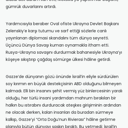
gümrük duvarlarını artırdı.
Yardımcısıyla beraber Oval ofiste Ukrayna Devlet Başkanı
Zelenskiy’e karşı tutumu ve sarf ettiği sözlerle canlı
yayınlanan diplomasi skandalını tüm dünya seyretti.
Üçüncü Dünya Savaşı kumarı oynamakla itham etti.
Rusya-Ukrayna savaşını durdurmak bahanesiyle Ukrayna’yı
köşeye sıkıştırıp çağdaş sömürge ülkesi hâline getirdi.
Gazze’de dünyanın gözü önünde İsrail’in eliyle sürdürülen
soy kırımın en büyük destekçisinin ABD olduğunu bilmeyen
kalmadı. Elli bin insanını şehit vermiş yüz binlercesinin yaralı
olduğu, her türlü insani yardımdan mahrum bırakılan bir
halkın bu ıstırabını durduracak ateşkes girişiminin ardından
ne olacak derken, kalan insanları da buradan sürmeye
kalkıp, Gazze’yi “Orta Doğu’nun Rivierası” hâline getirme
planıyla bütün dünyayı şaşkın bıraktı. Bu yetmedi; İsrail’in