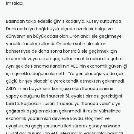
imzaladı.
Basından takip edebildiğimiz kadarıyla, Kuzey Kutbu’nda
Danimarka’ya bağlı büyük ölçüde özerk bir bölge ve
dünyanın en büyük adası olan Grönland’ı ele geçirmeye
yönelik ifadeler kullandı. Önceleri satın almaktan
bahsettiyse de daha sonra kontrolü ele geçirmek için
ekonomik veya askerî güç kullanma ihtimalini dile getirdi.
Aynı şekilde Panama Kanalı’nın ABD’nin ekonomik güvenliği
için gerekli olduğunu ilan etti. “Ya geri alacağız ya da çok
güçlü bir şey olacak” diyerek tehdit etmekten çekinmedi.
ABD’nin en büyük sınır komşusu olan Kanada sınırının
yapay olduğunu ileri sürerek 51. eyalet olması gerektiğini
belirtti. Başbakan Justin Trudeau’yu “Kanada valisi” diye
çağırarak aşağılamaktan çekinmedi. İtirazlar yükselince
ekonomik yaptırımları devreye koydu. Göçmen ve
uyuşturucu geçiş sorununu ileri sürerek güney sınırında
ulusal acil durum ilan etti; Meksika’ya yaptırımlar başlattı,