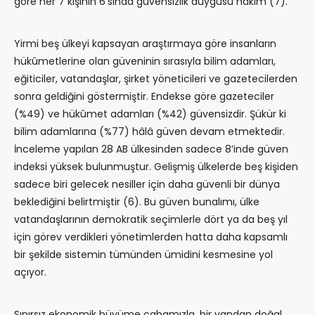
göre her 7 kişinin 6’sında güvensizlik duygusu hâkim (7).
Yirmi beş ülkeyi kapsayan araştırmaya göre insanların
hükûmetlerine olan güveninin sırasıyla bilim adamları,
eğiticiler, vatandaşlar, şirket yöneticileri ve gazetecilerden
sonra geldiğini göstermiştir. Endekse göre gazeteciler
(%49) ve hükûmet adamları (%42) güvensizdir. Şükür ki
bilim adamlarına (%77) hâlâ güven devam etmektedir.
İnceleme yapılan 28 AB ülkesinden sadece 8’inde güven
indeksi yüksek bulunmuştur. Gelişmiş ülkelerde beş kişiden
sadece biri gelecek nesiller için daha güvenli bir dünya
beklediğini belirtmiştir (6). Bu güven bunalımı, ülke
vatandaşlarının demokratik seçimlerle dört ya da beş yıl
için görev verdikleri yönetimlerden hatta daha kapsamlı
bir şekilde sistemin tümünden ümidini kesmesine yol
açıyor.
Sınırsız ekonomik büyüme çabamızla, bir yandan doğal