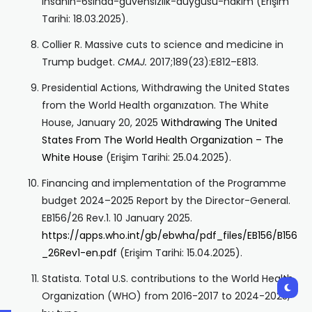
insanin-6sinda-guvensizlik-duygusu-hakim (Erişim
Tarihi: 18.03.2025).
Collier R. Massive cuts to science and medicine in
Trump budget.
CMAJ.
2017;189(23):E812–E813.
Presidential Actions, Withdrawing the United States
from the World Health organızatıon. The White
House, January 20, 2025
Withdrawing The United
States From The World Health Organization – The
White House
(Erişim Tarihi: 25.04.2025).
Financing and implementation of the Programme
budget 2024–2025 Report by the Director-General.
EB156/26 Rev.1. 10 January 2025.
https://apps.who.int/gb/ebwha/pdf_files/EB156/B156
_26Rev1-en.pdf
(Erişim Tarihi: 15.04.2025).
Statista. Total U.S. contributions to the World Health
Organization (WHO) from 2016-2017 to 2024-2025,