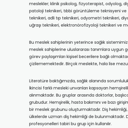
meslekler; klinik psikolog, fizyoterapist, odyolog, d
patoloji teknikeri, tıbbi görüntüleme teknisyeni ve t
teknikeri, adli tıp teknikeri, odyometri teknikeri, diy
uğraşı teknikeri, elektronörofizyoloji teknikeri ve 
Bu meslek sahiplerinin yeterince sağlık sistemimizd
meslek sahiplerine uluslararası tanımlara uygun g
görev paylaşımları kişisel becerilere bağlı olmakt
çizilememektedir. Birçok meslekte, hala lise mezun
Literatüre baktığımızda, sağlık alanında sorumluluk
İkincisi farklı mesleki unvanları kapsayan hemşirel
alınmaktadır. Bu gruplar arasında doktorlar, baş
grubudur. Hemşirelik, hasta bakımını ve bazı girişi
bir meslek grubunu oluşturmaktadır. Diş hekimliği, 
ülkelerde uzman diş hekimliği de bulunmaktadır. Diğ
profesyonelleri tabiri bu grup için kullanılır.