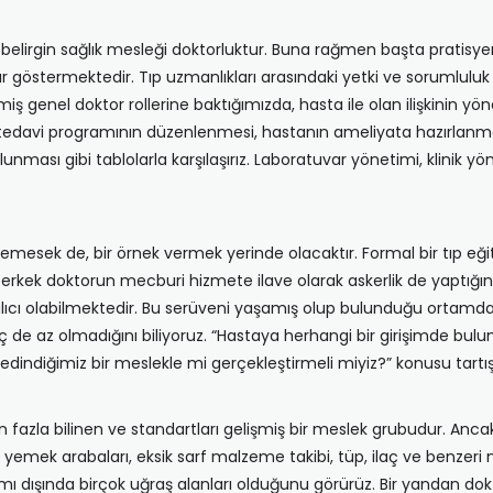
elirgin sağlık mesleği doktorluktur. Buna rağmen başta pratisyen
ıklar göstermektedir. Tıp uzmanlıkları arasındaki yetki ve sorumlul
genel doktor rollerine baktığımızda, hasta ile olan ilişkinin yönet
ve tedavi programının düzenlenmesi, hastanın ameliyata hazırla
unması gibi tablolarla karşılaşırız. Laboratuvar yönetimi, klinik y
esek de, bir örnek vermek yerinde olacaktır. Formal bir tıp eğiti
 erkek doktorun mecburi hizmete ilave olarak askerlik de yaptığını 
lıcı olabilmektedir. Bu serüveni yaşamış olup bulunduğu ortamda
e az olmadığını biliyoruz. “Hastaya herhangi bir girişimde bulunmay
k edindiğimiz bir meslekle mi gerçekleştirmeli miyiz?” konusu tartış
azla bilinen ve standartları gelişmiş bir meslek grubudur. Ancak 
 yemek arabaları, eksik sarf malzeme takibi, tüp, ilaç ve benzeri
ımı dışında birçok uğraş alanları olduğunu görürüz. Bir yandan do