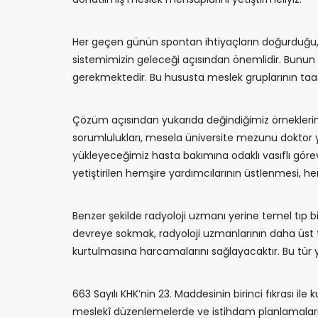
Her geçen günün spontan ihtiyaçların doğurduğu, i
sistemimizin geleceği açısından önemlidir. Bunun iç
gerekmektedir. Bu hususta meslek gruplarının ta
Çözüm açısından yukarıda değindiğimiz örnekleri
sorumlulukları, mesela üniversite mezunu doktor ya
yükleyeceğimiz hasta bakımına odaklı vasıflı görevl
yetiştirilen hemşire yardımcılarının üstlenmesi, hemş
Benzer şekilde radyoloji uzmanı yerine temel tıp 
devreye sokmak, radyoloji uzmanlarının daha üst te
kurtulmasına harcamalarını sağlayacaktır. Bu tür y
663 Sayılı KHK’nin 23. Maddesinin birinci fıkrası il
meslekî düzenlemelerde ve istihdam planlamaların