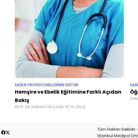
SAĞLIK PROFESYONELLERİNİN EĞİTİMİ
SAĞL
Hemşire ve Ebelik Eğitimine Farklı Açıdan
Öğ
AHM
Bakış
PROF. DR. SABAHATTIN AYDIN
12 YIL ÖNCE
Tüm Hakları Saklıdır
İstanbul Medipol Üniv