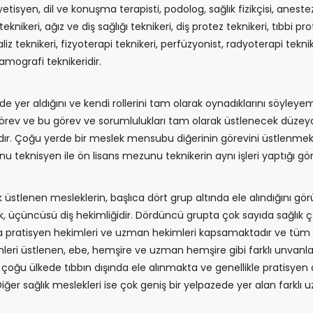
iyetisyen, dil ve konuşma terapisti, podolog, sağlık fizikçisi, aneste
eknikeri, ağız ve diş sağlığı teknikeri, diş protez teknikeri, tıbbi 
aliz teknikeri, fizyoterapi teknikeri, perfüzyonist, radyoterapi teknik
mamografi teknikeridir.
e yer aldığını ve kendi rollerini tam olarak oynadıklarını söyleyem
örev ve bu görev ve sorumlulukları tam olarak üstlenecek düzeyde
adır. Çoğu yerde bir meslek mensubu diğerinin görevini üstlenmekte
u teknisyen ile ön lisans mezunu teknikerin aynı işleri yaptığı gö
 üstlenen mesleklerin, başlıca dört grup altında ele alındığını gö
ik, üçüncüsü diş hekimliğidir. Dördüncü grupta çok sayıda sağlık ç
lıca pratisyen hekimleri ve uzman hekimleri kapsamaktadır ve t
mleri üstlenen, ebe, hemşire ve uzman hemşire gibi farklı unvanlar 
çoğu ülkede tıbbın dışında ele alınmakta ve genellikle pratisyen d
er sağlık meslekleri ise çok geniş bir yelpazede yer alan farklı u