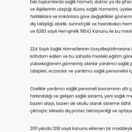
Eski toplumlarda sağlık hizmeti, doktor ya da şifac
ve ilişkilerinin ulaştığı düzey sağlık hizmetini, üyele
farklılıklara ve imkânlara göre değişiklikler gösterme
diş tabipliği, ebelik, sünnetçilik ve hastabakıcı h
ve 6283 sayılı Hemşirelik 1954) Kanunu ile bu mesle
224 Sayılı Sağlık Hizmetlerinin Sosyalleştirilmesi
istihdam edilen ve bu sahada mesleki eğitim gör
yükseköğrenim görmemiş olanlar yardımcı sağlık p
tabipleri, eczacılar ve yardımcı sağlık personelini 
Özelikle yardımcı sağlık personeli kavramının altı ç
farkındalığı ve gelişen sağlık sistemi, yeni sağlık m
bazen alaylı, bazen de okullu olarak sisteme dâhil
çıkmıştır. Mesela diş protez teknisyenliği ve optisye
2011 yılında 1219 sayılı kanuna eklenen bir maddeyl