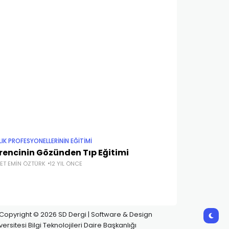
IK PROFESYONELLERİNİN EĞİTİMİ
SAĞLIK PROFESYON
rencinin Gözünden Tıp Eğitimi
Eczacılık M
ET EMIN ÖZTÜRK
12 YIL ÖNCE
EMIN OLGUN
12 
. Copyright © 2026 SD Dergi | Software & Design
ersitesi Bilgi Teknolojileri Daire Başkanlığı