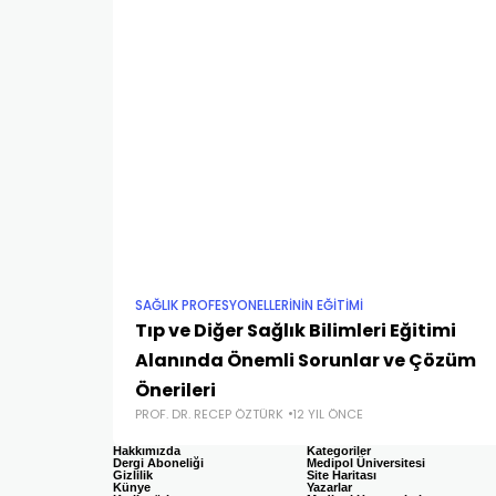
SAĞLIK PROFESYONELLERİNİN EĞİTİMİ
Tıp ve Diğer Sağlık Bilimleri Eğitimi
Alanında Önemli Sorunlar ve Çözüm
Önerileri
PROF. DR. RECEP ÖZTÜRK
12 YIL ÖNCE
Hakkımızda
Kategoriler
Dergi Aboneliği
Medipol Üniversitesi
Gizlilik
Site Haritası
Künye
Yazarlar