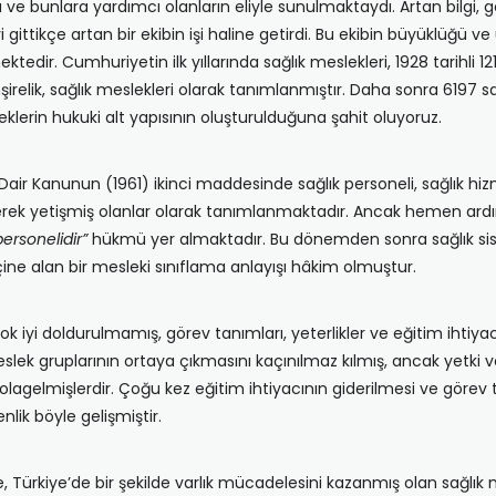
ı ve bunlara yardımcı olanların eliyle sunulmaktaydı. Artan bilgi, 
ri gittikçe artan bir ekibin işi haline getirdi. Bu ekibin büyüklüğü ve ü
ktedir. Cumhuriyetin ilk yıllarında sağlık meslekleri, 1928 tarihli 121
emşirelik, sağlık meslekleri olarak tanımlanmıştır. Daha sonra 6197 
klerin hukuki alt yapısının oluşturulduğuna şahit oluyoruz.
ne Dair Kanunun (1961) ikinci maddesinde sağlık personeli, sağlık 
erek yetişmiş olanlar olarak tanımlanmaktadır. Ancak hemen ard
ersonelidir”
hükmü yer almaktadır. Bu dönemden sonra sağlık siste
içine alan bir mesleki sınıflama anlayışı hâkim olmuştur.
ok iyi doldurulmamış, görev tanımları, yeterlikler ve eğitim ihtiya
eslek gruplarının ortaya çıkmasını kaçınılmaz kılmış, ancak yetki ve 
 olagelmişlerdir. Çoğu kez eğitim ihtiyacının giderilmesi ve görev
nlik böyle gelişmiştir.
e, Türkiye’de bir şekilde varlık mücadelesini kazanmış olan sağlık