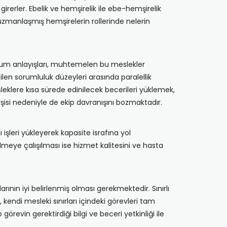
irerler. Ebelik ve hemşirelik ile ebe-hemşirelik
 uzmanlaşmış hemşirelerin rollerinde nelerin
sunum anlayışları, muhtemelen bu meslekler
ilen sorumluluk düzeyleri arasında paralellik
eklere kısa sürede edinilecek becerileri yüklemek,
rşisi nedeniyle de ekip davranışını bozmaktadır.
şleri yükleyerek kapasite israfına yol
meye çalışılması ise hizmet kalitesini ve hasta
rının iyi belirlenmiş olması gerekmektedir. Sınırlı
endi mesleki sınırları içindeki görevleri tam
revin gerektirdiği bilgi ve beceri yetkinliği ile