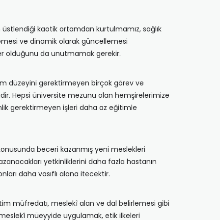
n üstlendiği kaotik ortamdan kurtulmamız, sağlık
irlemesi ve dinamik olarak güncellemesi
ler olduğunu da unutmamak gerekir.
im düzeyini gerektirmeyen birçok görev ve
lidir. Hepsi üniversite mezunu olan hemşirelerimize
nlik gerektirmeyen işleri daha az eğitimle
i konusunda beceri kazanmış yeni meslekleri
zanacakları yetkinliklerini daha fazla hastanın
arı daha vasıflı alana itecektir.
ğitim müfredatı, meslekî alan ve dal belirlemesi gibi
meslekî müeyyide uygulamak, etik ilkeleri