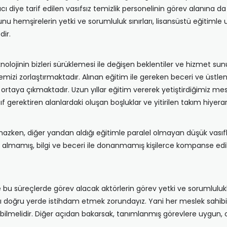
 diye tarif edilen vasıfsız temizlik personelinin görev alanına da g
nu hemşirelerin yetki ve sorumluluk sınırları, lisansüstü eğitimle
dir.
knolojinin bizleri sürüklemesi ile değişen beklentiler ve hizmet 
emizi zorlaştırmaktadır. Alınan eğitim ile gereken beceri ve üstlen
taya çıkmaktadır. Uzun yıllar eğitim vererek yetiştirdiğimiz mesl
 gerektiren alanlardaki oluşan boşluklar ve yitirilen takım hiyera
ken, diğer yandan aldığı eğitimle paralel olmayan düşük vasıflı i
m almamış, bilgi ve beceri ile donanmamış kişilerce kompanse edil
e bu süreçlerde görev alacak aktörlerin görev yetki ve sorumlulukla
ı doğru yerde istihdam etmek zorundayız. Yani her meslek sahibi, k
ilmelidir. Diğer açıdan bakarsak, tanımlanmış görevlere uygun, o gö