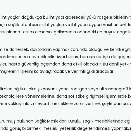
htiyaçlar doğdukça bu ihtiyacı giderecek yükü rasgele birilerini
in sağlık otoritesinin ihtiyaçları ve ihtiyaca uygun vasıfları bel
assuplarına teslim olmanın, gelişmenin önündeki en büyük engel
mize dönersek, doktorların yapmak zorunda olduğu ve kendi eğit
rdımcılarına devredilebilir. Aynı husus, hemşireler için de geçer
er, hasta güvenliği açısından daha etkili olacaktır. Bu denli yetki
irelerin işlerini kolaylaştıracak ve verimliliği artıracaktır.
bilimleri eğitimi almış konvansiyonel röntgen veya ultrasonograf
knolojilere yönelmelerine, daha sofistike girişimsel işlemlerde ka
eni yaklaşımlar, mevcut mesleklere zarar vermek şöyle dursun, onl
e kurulmuş bulunan Sağlık Meslekleri Kurulu, sağlık mesleklerinde e
da görüş bildirmek, meslekî yeterlilik değerlendirmesi yapmak, 