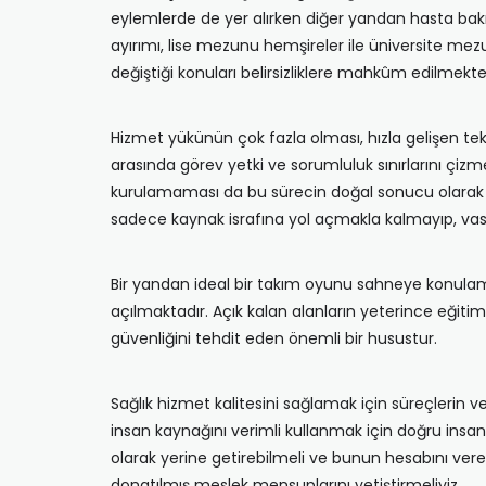
eylemlerde de yer alırken diğer yandan hasta bakıcı
ayırımı, lise mezunu hemşireler ile üniversite mezu
değiştiği konuları belirsizliklere mahkûm edilmekte
Hizmet yükünün çok fazla olması, hızla gelişen te
arasında görev yetki ve sorumluluk sınırlarını çizm
kurulamaması da bu sürecin doğal sonucu olarak or
sadece kaynak israfına yol açmakla kalmayıp, vasıf
Bir yandan ideal bir takım oyunu sahneye konulamaz
açılmaktadır. Açık kalan alanların yeterince eğiti
güvenliğini tehdit eden önemli bir husustur.
Sağlık hizmet kalitesini sağlamak için süreçlerin v
insan kaynağını verimli kullanmak için doğru insan
olarak yerine getirebilmeli ve bunun hesabını vereb
donatılmış meslek mensuplarını yetiştirmeliyiz.