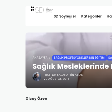
SD Söyleşiler
Kategoriler
Ha
ANASAYFA
SAĞLIK PROFESYONELLERİNİN EĞİTİMİ
SA
Sağlık Mesleklerinde
PROF. DR. SABAHATTIN AYDIN
20 AĞUSTOS 2014
Olcay Özen