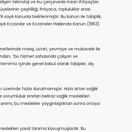
gelişen teknoloji ve bu çerçevede insan ihtiyaçları
yelerinin çeşitliliği, ihtiyaca, topluluklar arası
9 sayılı kanunla belirlenmiştir. Bu kanun ile tabiplik,
sayılı Eczacılar ve Eczaneler Hakkında Kanun (1953)
hizmetlerinde maaş, ücret, yevmiye ve mukavele ile
ından,
“bu hizmet sahasında çalışan ve
mimiz içinde genel kabul olarak tabipler, diş
cı üzerinde fazla durulmamıştır. Hızla artan sağlık
sorumluluk sınırları belirsiz sağlık meslekleri
 tanımı, bu meslekler yaygınlaştıktan sonra ortaya
 meslekleri yasal tanıma kavuşmuşlardır. Bu