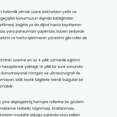
 hekimlik olmak üzere doktorların yetki ve
uk geçişleri konumuzun dışında kaldığından
ilmesi, kağıtla ya da dijital hasta kayıtlarının
nması, yara pansumanı yapılması, bazen sedyede
önetimi ve hatta işletmenin yönetimi gibi roller de
minin üzerine en az 4 yıllık uzmanlık eğitimi
hesaplarsak yaklaşık 14 yıllık bir süre sonunda
 konvansiyonel röntgen ve ultrasonografi ile
an, belli teorik bilgilerle teknik bulguları bir
malıdır.
yine alışılagelmiş hemşire rollerine bir gözlem
 malzeme tedariki, taşınması, stoklanması,
ktorların müdahil olduğu yukarıda sözü edilen