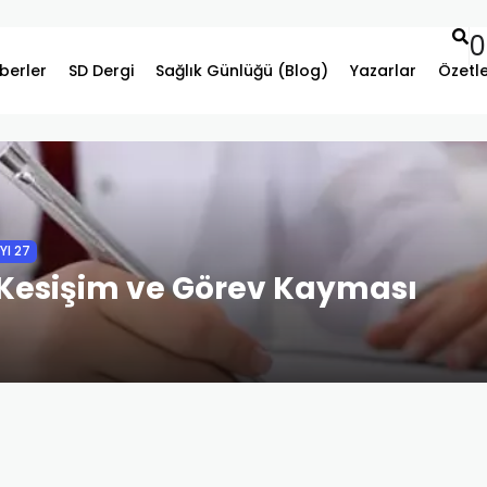
0
berler
SD Dergi
Sağlık Günlüğü (Blog)
Yazarlar
Özetl
YI 27
 Kesişim ve Görev Kayması