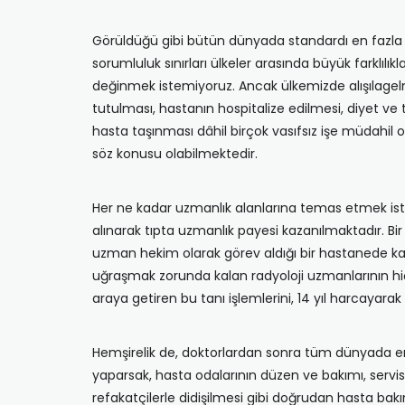
Görüldüğü gibi bütün dünyada standardı en fazla b
sorumluluk sınırları ülkeler arasında büyük farklıl
değinmek istemiyoruz. Ancak ülkemizde alışılagelmiş 
tutulması, hastanın hospitalize edilmesi, diyet 
hasta taşınması dâhil birçok vasıfsız işe müdahil ol
söz konusu olabilmektedir.
Her ne kadar uzmanlık alanlarına temas etmek istem
alınarak tıpta uzmanlık payesi kazanılmaktadır. Bir
uzman hekim olarak görev aldığı bir hastanede ka
uğraşmak zorunda kalan radyoloji uzmanlarının hiç d
araya getiren bu tanı işlemlerini, 14 yıl harcayara
Hemşirelik de, doktorlardan sonra tüm dünyada en f
yaparsak, hasta odalarının düzen ve bakımı, servis
refakatçilerle didişilmesi gibi doğrudan hasta bak