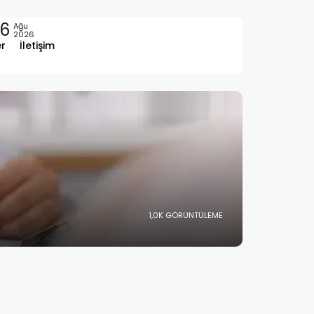
6
Ağu
2026
er
İletişim
1,0K GÖRÜNTÜLEME