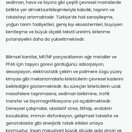
sediman, hava ve biyota gibi çeşitli çevresel matrislerde
birlikte yer almakta;etkileşimleriyle kalıcılık, taşınım ve
toksisiteyi artırmaktadır. Türkiye’de hızlı sanayileşme,
yoğun tarım faaliyetleri, geniş kıyı ekosistemleri, büyüyen
kentleşme ve büyük ölçekli tekstil üretimi, kirlenme
potansiyelini daha da yükseltmektedir.
Bilimsel kanıtlar, MP/NP parçacıklarının ağır metaller ve
PFAS için taşıyıcı görevi gördüğünü; adsorpsiyon,
desorpsiyon, elektrostatik çekim ve polimere özgü yüzey
kimyası gibi mekanizmalarla kirleticilerin çevresel kaderini
belirlediğini göstermektedir. Bu süreçler kirleticilerin uzak
mesafelere taşınmasına, sediman birikimine, trofik
transfer ve biyomagnifikasyona yol açabilmektedir.
Deneysel çalışmalar, oksidatif stres, iltihap, endokrin
bozukluklar, immün disfonksiyon, gelişimsel toksisite ve
genotoksisite gibi sinerjistik toksik etkileri ortaya
koymuştur. İnsan maruziyeti büyük ölçüde gıda zinciri ve