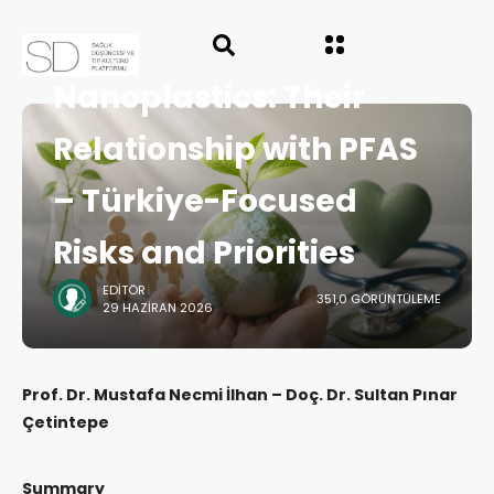
Microplastics,
Nanoplastics: Their
Relationship with PFAS
– Türkiye-Focused
Risks and Priorities
EDITÖR
351,0 GÖRÜNTÜLEME
29 HAZIRAN 2026
Prof. Dr. Mustafa Necmi İlhan – Doç. Dr. Sultan Pınar
Çetintepe
Summary