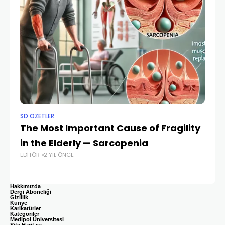
SD ÖZETLER
SD
The Most Important Cause of Fragility
P
in the Elderly — Sarcopenia
Re
EDITÖR
2 YIL ÖNCE
E
EDI
Hakkımızda
Dergi Aboneliği
Gizlilik
Künye
Karikatürler
Kategoriler
Medipol Üniversitesi