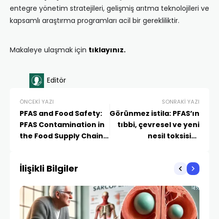
entegre yönetim stratejileri, gelişmiş arıtma teknolojileri ve
kapsamlı araştırma programları acil bir gerekliliktir.
Makaleye ulaşmak için
tıklayınız.
Editör
ÖNCEKI YAZI
SONRAKI YAZI
PFAS and Food Safety:
Görünmez istila: PFAS’ın
PFAS Contamination in
tıbbi, çevresel ve yeni
the Food Supply Chain –
nesil toksisite
From Farm to Table
değerlendirmesi
açısından önemi
İlişikli Bilgiler