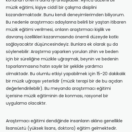
konunun önemi daha iyi anlaşılabilir. Ayrıca düzenli bir
müzik eğitimi, kişiye ciddî bir çalışma disiplini
kazandırmaktadır. Bunu kendi deneyimlerimden biliyorum.
Bu nedenle araştırmacı adaylarına belirli bir yaştan itibaren
müzik eğitimi verilmesi, onların araştırmacı kişilik ve
davranış özellikleri kazanmasında önemli düzeyde katkı
sağlayacaktır düşüncesindeyiz. Bunlara ek olarak şu da
söylenebilir: Araştırma yaparken yorulan zihin ve beden
için bir süreliğine müzikle uğraşmak, beynin ve bedenin
toparlanmasına hatırı sayılır bir şekilde yardımcı
olmaktadır. Bu olumlu etkiyi yapabilmek için 15-20 dakikalık
bir müzik uğraşısı yeterlidir (müzik terapi bir de bu açıdan
değerlendirilebilir). Bu meyanda araştırmacı eğitimi
içerisine müzik eğitiminin de konması, rasyonel bir
uygulama olacaktır.
Araştırmacı eğitimi dendiğinde insanların aklına genellikle
lisansüstü (yüksek lisans, doktora) eğitim gelmektedir.