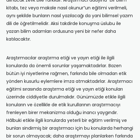
alınacak zevk bile farklıdır. Araştırmacı adayına “bir bilim
kitabı, tez veya makale nasıl okunur”un eğitimi verilmeli,
aynı şekilde bunların nasıl yazılacağı da yani bilimsel yazım
dili de öğretilmelidir. Aksi takdirde konuşma üslubu ile
yazan bilim adamları ordusuna yeni bir nefer daha
katılacaktır.
Araştırmacılar araştırma etiği ve yayın etiği ile ilgili
konularda da önemli sorunlar yaşamaktadırlar. Bazen
bütün iyi niyetlerine rağmen, farkında bile olmadan etik
yönden kusurlu eylemlere imza atmaktadırlar. Araştırmacı
eğitimi sırasında araştırma etiği ve yayın etiği konuları
üzerinde ciddiyetle durulmalıdır. Günümüzde etikle ilgili
konuların ve özellikle de etik kurullarının araştırmacıyı
frenleyen birer mekanizma olduğu inancı yaygındır.
Hâlbuki etikle ilgili konularda yeterli bir eğitim verilmiş ve
bunları sindirmiş bir araştırmacı için bu konularda herhangi
bir sorun olmayacak; daha araştırmayı planlarken farkında