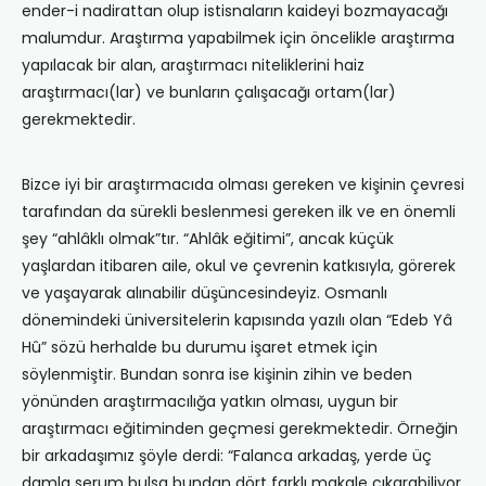
ender-i nadirattan olup istisnaların kaideyi bozmayacağı
malumdur. Araştırma yapabilmek için öncelikle araştırma
yapılacak bir alan, araştırmacı niteliklerini haiz
araştırmacı(lar) ve bunların çalışacağı ortam(lar)
gerekmektedir.
Bizce iyi bir araştırmacıda olması gereken ve kişinin çevresi
tarafından da sürekli beslenmesi gereken ilk ve en önemli
şey “ahlâklı olmak”tır. “Ahlâk eğitimi”, ancak küçük
yaşlardan itibaren aile, okul ve çevrenin katkısıyla, görerek
ve yaşayarak alınabilir düşüncesindeyiz. Osmanlı
dönemindeki üniversitelerin kapısında yazılı olan “Edeb Yâ
Hû” sözü herhalde bu durumu işaret etmek için
söylenmiştir. Bundan sonra ise kişinin zihin ve beden
yönünden araştırmacılığa yatkın olması, uygun bir
araştırmacı eğitiminden geçmesi gerekmektedir. Örneğin
bir arkadaşımız şöyle derdi: “Falanca arkadaş, yerde üç
damla serum bulsa bundan dört farklı makale çıkarabiliyor,