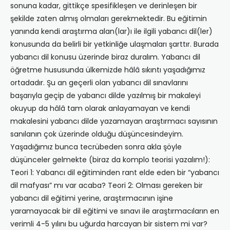
sonuna kadar, gittikçe spesifikleşen ve derinleşen bir
şekilde zaten almış olmaları gerekmektedir. Bu eğitimin
yanında kendi araştırma alan(lar)ı ile ilgili yabancı dil(ler)
konusunda da belirli bir yetkinliğe ulaşmaları şarttır. Burada
yabancı dil konusu üzerinde biraz duralım. Yabancı dil
öğretme hususunda ülkemizde hâlâ sıkıntı yaşadığımız
ortadadır. Şu an geçerli olan yabancı dil sınavlarını
başarıyla geçip de yabancı dilde yazılmış bir makaleyi
okuyup da hâlâ tam olarak anlayamayan ve kendi
makalesini yabancı dilde yazamayan araştırmacı sayısının
sanılanın çok üzerinde olduğu düşüncesindeyim.
Yaşadığımız bunca tecrübeden sonra akla şöyle
düşünceler gelmekte (biraz da komplo teorisi yazalım!):
Teori 1: Yabancı dil eğitiminden rant elde eden bir “yabancı
dil mafyası” mı var acaba? Teori 2: Olması gereken bir
yabancı dil eğitimi yerine, araştırmacının işine
yaramayacak bir dil eğitimi ve sınavı ile araştırmacıların en
verimli 4-5 yılını bu uğurda harcayan bir sistem mi var?