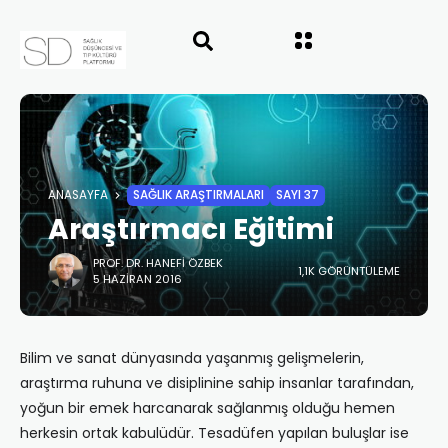
ANASAYFA
SAĞLIK ARAŞTIRMALARI
SAYI 37
Araştırmacı Eğitimi
PROF. DR. HANEFI ÖZBEK
1,1K GÖRÜNTÜLEME
5 HAZIRAN 2016
Bilim ve sanat dünyasında yaşanmış gelişmelerin,
araştırma ruhuna ve disiplinine sahip insanlar tarafından,
yoğun bir emek harcanarak sağlanmış olduğu hemen
herkesin ortak kabulüdür. Tesadüfen yapılan buluşlar ise