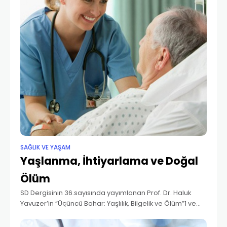
SAĞLIK VE YAŞAM
Yaşlanma, İhtiyarlama ve Doğal
Ölüm
SD Dergisinin 36.sayısında yayımlanan Prof. Dr. Haluk
Yavuzer’in “Üçüncü Bahar: Yaşlılık, Bilgelik ve Ölüm”1 ve
Prof. Dr. Lütfü Hanoğlu’nun “Ölümcül Nörodejeneratif
Hastalık: Yaşlılık”2 yazılarını ilgiyle okudum. Ustaların bu