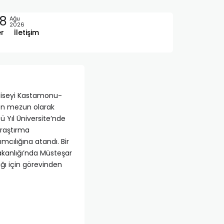
8
Ağu
2026
er
İletişim
e liseyi Kastamonu-
nden mezun olarak
ü Yıl Üniversite’nde
Araştırma
mcılığına atandı. Bir
akanlığı’nda Müsteşar
ığı için görevinden