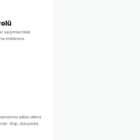
Rolü
er seçimlerdeki
eme imkânına
cihlerini belirlerler?
rik planda 3 ana başlık
amamını etkisi altına
mdır. Grip, dünyada
güne kadar kayıt altına