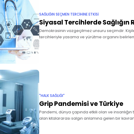
SAĞLIĞIN SEÇMEN TERCİHİNE ETKİSİ
Siyasal Tercihlerde Sağlığın 
Demokrasinin vazgeçilmez unsuru seçimdir. Kişil
tercihleriyle yasama ve yürütme organını belirl
kavuşmaktadırlar. Seçmenler hangi saiklerle bu ter
Seçimlerle ilgili olarak seçmen davranışlarını teo
"HALK SAĞLIĞI"
Grip Pandemisi ve Türkiye
Pandemi, dünya çapında etkili olan ve insanlığın t
alan kıtalararası salgın anlamına gelen bir kavra
pandemi yaratan önemli hastalıklardan biridir. Bu
alınan pandemilerin