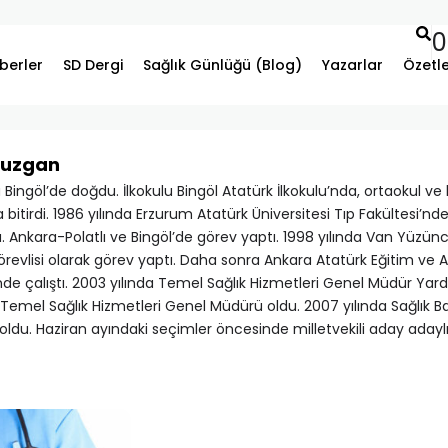
0
berler
SD Dergi
Sağlık Günlüğü (Blog)
Yazarlar
Özetl
Buzgan
a Bingöl’de doğdu. İlkokulu Bingöl Atatürk İlkokulu’nda, ortaokul v
 bitirdi. 1986 yılında Erzurum Atatürk Üniversitesi Tıp Fakültesi’
. Ankara-Polatlı ve Bingöl’de görev yaptı. 1998 yılında Van Yüzünc
revlisi olarak görev yaptı. Daha sonra Ankara Atatürk Eğitim ve 
de çalıştı. 2003 yılında Temel Sağlık Hizmetleri Genel Müdür Yardı
Temel Sağlık Hizmetleri Genel Müdürü oldu. 2007 yılında Sağlık B
oldu. Haziran ayındaki seçimler öncesinde milletvekili aday adayl