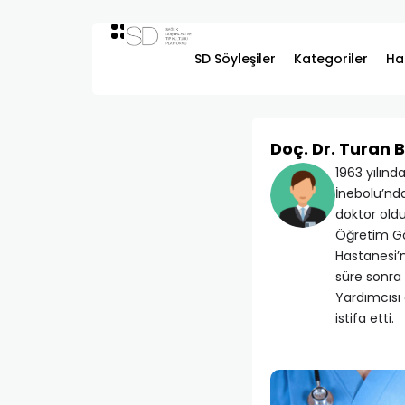
SD Söyleşiler
Kategoriler
Ha
Doç. Dr. Turan 
1963 yılınd
İnebolu’nda
doktor oldu
Öğretim Gö
Hastanesi’n
süre sonra 
Yardımcısı 
istifa etti.