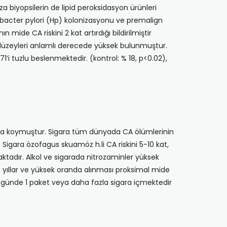
za biyopsilerin­ de lipid peroksidasyon ürünleri
obacter pylori (Hp) kolonizasyonu ve premalign
 mide CA riski­ni 2 kat artırdığı bildirilmiştir
it düzeyleri anlamlı derecede yüksek bulunmuştur.
’i tuzlu beslenmektedir. (kontrol: % 18, p<0.02),
rtaya koymuştur. Sigara tüm dünyada CA ölümlerinin
 Sigara özofagus skuamöz h.li CA riskini 5-10 kat,
aktadır. Alkol ve siga­rada nitrozaminler yüksek
un yıllar ve yüksek oranda alınması proksimal mide
re günde 1 paket veya daha fazla sigara içmektedir