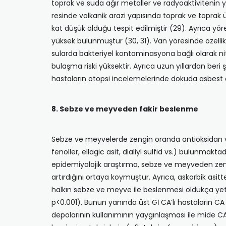
toprak ve suda ağır metaller ve radyoaktivitenin 
resinde volkanik arazi yapısında toprak ve top­rak
kat düşük ol­duğu tespit edilmiştir (29). Ayrıc
yüksek bulunmuştur (30, 31). Van yöresinde özelli
su­larda bakteriyel kontaminasyona bağlı olarak nit
bulaşma riski yüksektir. Ayrıca uzun yıllardan beri
hastaların otopsi incelemelerinde dokuda as­best d
8. Sebze ve meyveden fakir beslenme
Sebze ve meyvelerde zengin oranda antioksidan vita
fenoller, ellagic asit, dialiyl sulfid vs.) bulunmakta
epidemiyolojik araştırma, sebze ve mey­veden ze
artırdığını orta­ya koymuştur. Ayrıca, askorbik asitt
halkın sebze ve meyve ile beslenmesi oldukça yeter
p<0.001). Bunun yanında üst Gİ CA’lı hastaların C
depolarının kullanımı­nın yaygınlaşması ile mide CAsı