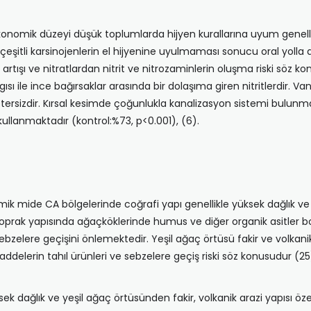
onomik düzeyi düşük toplumlarda hijyen kurallarına uyum genellikl
kili çeşitli karsinojenlerin el hijyenine uyulmaması sonucu oral yoll
 artışı ve nitratlardan nitrit ve nitrozaminlerin oluşma riski söz ko
ısı ile ince bağırsaklar arasında bir dolaşıma gi­ren nitritlerdir. V
 yetersizdir. Kırsal kesimde çoğunlukla kanalizasyon sistemi bul
 kullanmaktadır (kontrol:%73, p<0.001), (6).
mide CA bölgelerinde coğrafi yapı ge­nellikle yüksek dağlık ve y
prak yapısında ağaçkök­lerinde humus ve diğer organik asitler bol
ebzelere geçişini önlemektedir. Yeşil ağaç örtüsü fa­kir ve volkanik
ddelerin tahıl ürünleri ve sebzelere geçiş riski söz konusudur (25
ek dağlık ve yeşil ağaç örtüsünden fakir, volkanik arazi yapısı ö