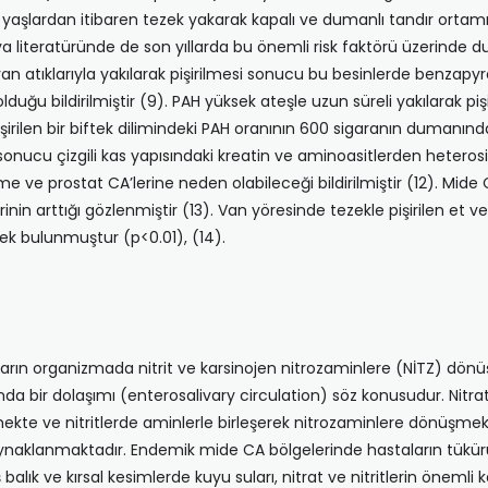
çük yaşlardan itibaren tezek yakarak kapalı ve dumanlı tandır orta
nya literatüründe de son yıllarda bu önemli risk faktörü üzerinde
van atıkla­rıyla yakılarak pişirilmesi sonucu bu besinlerde benzapyr
duğu bildirilmiştir (9). PAH yüksek ateşle uzun süreli yakılarak p
irilen bir biftek dilimindeki PAH oranının 600 sigaranın dumanındaki
ı sonucu çizgili kas yapısındaki kreatin ve aminoasitlerden heteros
 ve prostat CA’lerine neden olabileceği bildirilmiştir (12). Mide C
erinin arttığı gözlenmiştir (13). Van yöresinde tezekle pişirilen
k bulunmuştur (p<0.01), (14).
unların organizmada nitrit ve karsinojen nitrozaminlere (NİTZ) dönüş
sında bir dolaşımı (enterosalivary circulation) söz konusudur. Nitr
te ve nitritlerde aminlerle birleşerek nitrozaminlere dönüş­mekted
ynaklanmaktadır. Endemik mide CA bölgelerinde hastaların tükürük 
alık ve kırsal ke­simlerde kuyu suları, nitrat ve nitritlerin önemli