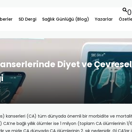
0
berler
SD Dergi
Sağlık Günlüğü (Blog)
Yazarlar
Özetl
Kanserlerinde Diyet ve Çevresel
i
us) kanserleri (CA) tüm dünyada önemli bir morbidite ve mortalite
ne bağlı yıllık ölümler ise 1 milyon (toplam CA ölümlerinin 1/6’sı)
dır ve mide CA dünyada CA ölümlerinin 2. sık nedenidir. Gİ CA’lar i