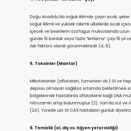
Doğu Anadolu’da soğuk iklimde çayın sıcak, şeker ka
soğuk iklimli ve yüksek rakımlı ülkelerde sıcak içec
içecek ve besinlerin özofagus mukozasında uzun sür
günde 15 bardak veya fazla “kırtlama” çayı 15 yıl v
risk faktörü olarak görünmektedir (4, 6).
5.
Toksinler (Mantar)
Mikotoksinler (aflatoksin, fumonisin vb.) Gİ ve hepat
deposu olmayan sağlık­sız ortamda bekletilmesi s
bölgelerinde hastalarda aflatoksine bağlı DNA mutas
nitrozamin artışı bulun­muştur (2). Van’da süt v
(24). Yörede üst Gi CA’li hastaların günlük diyetind
6. Temizlik (el, diş vs. hijyen yetersizliği)