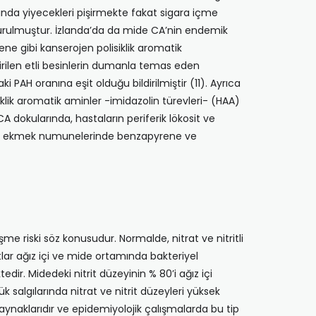
mında yiyecekleri pişirmekte fakat sigara içme
 durulmuştur. İzlanda’da da mide CA’nin endemik
ene gibi kanserojen polisiklik aromatik
işirilen etli besinlerin dumanla temas eden
 PAH oranına eşit olduğu bildirilmiştir (11). Ayrıca
iklik aromatik aminler -imidazolin türevleri- (HAA)
A dokularında, hastaların periferik lökosit ve
 et ve ekmek numunelerinde benzapyrene ve
me riski söz konusudur. Nor­malde, nitrat ve nitritli
atlar ağız içi ve mide ortamında bakteriyel
ir. Midedeki nitrit düzeyinin % 80’i ağız içi
salgılarında nitrat ve nitrit düzeyleri yüksek
 kaynaklarıdır ve epidemiyolojik çalışmalarda bu tip