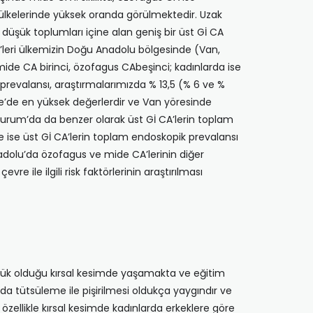
pa ülkelerinde yüksek oranda görülmektedir. Uzak
üşük toplumları içine alan geniş bir üst Gİ CA
leri ülkemizin Doğu Anadolu bölge­sinde (Van,
de CA bi­rinci, özofagus CAbeşinci; kadınlarda ise
prevalansı, araştırmalarımızda % 13,5 (% 6 ve %
e’de en yüksek değerlerdir ve Van yöresinde
urum’da da benzer ola­rak üst Gİ CA’lerin toplam
rde ise üst Gİ CA’lerin toplam endoskopik prevalansı
adolu’da özofagus ve mide CA’lerinin diğer
 ile ilgili risk faktörlerinin araştırılması
üşük olduğu kırsal ke­simde yaşamakta ve eğitim
nda tütsüleme ile pişirilmesi oldukça yay­gındır ve
özellikle kır­sal kesimde kadınlarda erkeklere göre