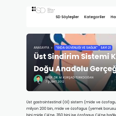
SD Söyleşiler
Kategoriler
Ha
ANASAYFA
”GIDA GÜVENLIĞI VE SAĞLIK”
SAYI 21
Üst Sindirim Sistemi 
Doğu Anadolu Gerçeğ
PROF. DR. M. KÜRŞAD TÜRKDOĞAN
7 ŞUBAT 2012
Üst gastrointestinal (Gİ) sistem (mi­de ve özofag
milyon 200 bin, mi­de ve özofagus (yemek borusu) CA’
bini mide CA’ne, 350 bini ise özofa­gus CA’ne bağlı