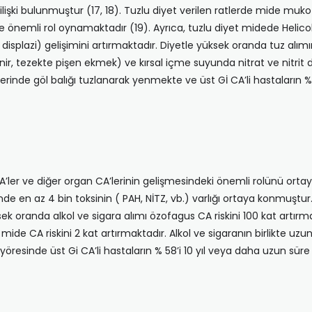
n ilişki bulunmuştur (17, 18). Tuzlu diyet verilen ratlerde mide muko
önemli rol oy­namaktadır (19). Ayrıca, tuzlu diyet midede Helic
displazi) gelişimini artırmaktadır. Di­yetle yüksek oranda tuz alımının
ynir, tezekte pi­şen ekmek) ve kırsal içme suyunda nitrat ve nit­r
inde göl balığı tuzlanarak yenmekte ve üst Gİ CA’li hastaların %71
 CA’ler ve diğer organ CA’lerinin gelişmesin­deki önemli rolünü o
de en az 4 bin toksinin ( PAH, NİTZ, vb.) varlığı ortaya konmuştur.
ksek oranda alkol ve sigara alımı özofagus CA riskini 100 kat artırm
mide CA riskini 2 kat artırmaktadır. Alkol ve sigaranın birlikte uz
n yöresinde üst Gi CA’li hastaların % 58’i 10 yıl veya daha uzun sü