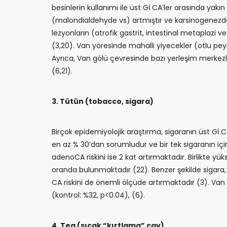
besinlerin kullanımı ile üst Gİ CA’ler ara­sında yakı
(malondialdehyde vs) artmıştır ve karsinogenezde 
lezyonların (atrofik gastrit, intestinal metaplazi ve 
(3,20). Van yöre­sinde mahalli yiyecekler (otlu pe
Ayrıca, Van gölü çevresinde bazı yerleşim merkezler
(6,21).
3. Tütün (tobacco, sigara)
Birçok epidemiyolojik araştırma, sigaranın üst Gİ
en az % 30’dan sorumludur ve bir tek sigaranın için
adenoCA riskini ise 2 kat artırmaktadır. Birlikte yü
oranda bulunmakta­dır (22). Benzer şekilde sigara, 
CA riskini de önemli ölçüde artırmak­tadır (3). Va
(kont­rol: %32, p<0.04), (6).
4. Tea (sıcak “kırtlama” çay)