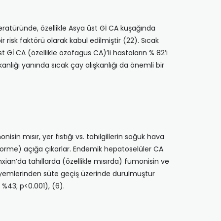
teratüründe, özellikle Asya üst Gİ CA kuşağında
 risk faktörü olarak kabul edilmiştir (22). Sıcak
Gİ CA (özellikle özofagus CA)’li hastaların % 82’i
anlığı yanında sıcak çay alışkanlığı da önemli bir
isin mısır, yer fıstığı vs. tahılgillerin soğuk hava
forme) açığa çıkarlar. Endemik hepatoselüler CA
ian’da tahıllarda (özellik­le mısırda) fumonisin ve
n yemlerinden süte geçiş üzerinde durulmuştur
 %43; p<0.001), (6).