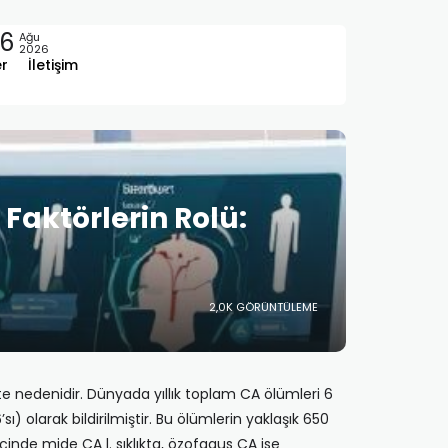
6
Ağu
2026
er
İletişim
 Faktörlerin Rolü:
2,0K GÖRÜNTÜLEME
 nedenidir. Dünyada yıl­lık toplam CA ölümleri 6
 olarak bildiril­miştir. Bu ölümlerin yaklaşık 650
çinde mide CA l. sıklıkta, özofagus CA ise