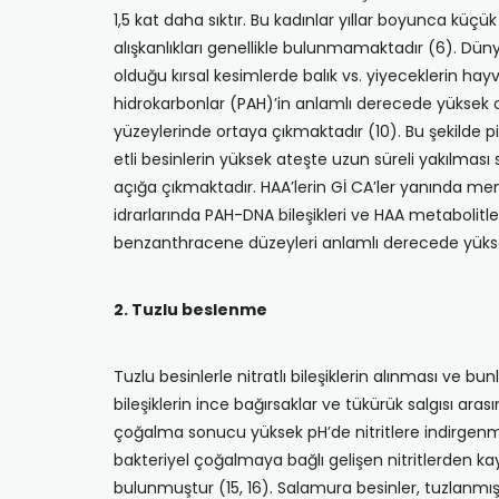
1,5 kat daha sıktır. Bu kadınlar yıllar boyunca kü
alışkanlıkları genellikle bulunmamaktadır (6). Dü
olduğu kırsal kesimlerde balık vs. yiyeceklerin hay
hidrokarbonlar (PAH)’in anlamlı derecede yüksek ol­
yüzeylerinde ortaya çıkmaktadır (10). Bu şekilde piş
etli besinlerin yüksek ateşte uzun süreli yakılma­s
açığa çıkmaktadır. HAA’lerin Gİ CA’ler yanında meme
idrarlarında PAH-DNA bileşikleri ve HAA metabolitl
benzanthracene dü­zeyleri anlamlı derecede yükse
2. Tuzlu beslenme
Tuzlu besinlerle nitratlı bileşiklerin alınması ve b
bileşiklerin ince bağırsaklar ve tükürük salgısı ara
çoğalma sonucu yüksek pH’de nitritlere indirgenmek
bakteriyel çoğalmaya bağlı gelişen nitritlerden ka
bulunmuştur (15, 16). Salamura besinler, tuzlanmış b