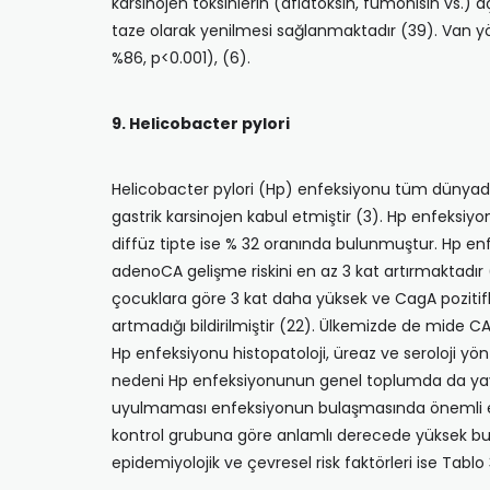
karsinojen toksinlerin (aflatoksin, fumonisin vs.
taze olarak yenil­mesi sağlanmaktadır (39). Van yö
%86, p<0.001), (6).
9. Helicobacter pylori
Helicobacter pylori (Hp) enfeksiyonu tüm dünya­da 
gastrik karsinojen kabul etmiştir (3). Hp enfeksi
diffüz tipte ise % 32 oranında bulunmuştur. Hp enfe
adenoCA gelişme riskini en az 3 kat artırmak­tadı
çocuklara göre 3 kat daha yüksek ve CagA pozitifli
artmadığı bildirilmiştir (22). Ülkemizde de mide C
Hp enfeksiyonu histopatoloji, üreaz ve seroloji y
nedeni Hp enfeksiyonunun ge­nel toplumda da yaygın
uyulmaması enfeksiyonun bulaşmasında önemli etke
kontrol gru­buna göre anlamlı derecede yüksek bulunm
epidemiyolojik ve çevresel risk faktörleri ise Tablo 