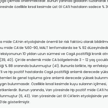
) açığa çıkması önlenmektedir. Bunun ya­nında gıdaların tuzlanar
resinde özel­likle kırsal kesimde üst Gİ CA’li hastaların sade­ce 
mide CA’nin etyolojisinde önemli bir risk faktörü olarak bildirilm
yonu mide CA’de %60-90, MALT lenfomalarda ise % 92 düzeyindedir
ksiyonunun 10 yıl­dan uzun sürmesi ve CagA pozitifliği kronik atro
r (39, 40). Çin’de endemik mide CA bölgelerinde 3 – 12 yaş çocuk
ği % 88 oranında bulun­muştur (41). Bununla birlikte, Hp enfeksiy
A’li ve Hp pozitif hastalarda CagA pozitifliği an­lamlı derecede 
öntemleri ile genel topluma göre anlamlı derecede yüksek bulunma
 bulunmasıdır. Özellikle kırsal kesimde kuyu sularının içilmesi,
nlerdir. Bunun yanında, Van yöresinde Hp pozitif mide CA’li hast
uştur (6, 43). Van yöresinde üst Gl CA’lerin etyolojisinde yer alan
3’de gösterilmiştir.