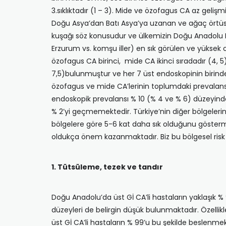
3.sıklıktadır (1 – 3). Mi­de ve özofagus CA az geli
Doğu Asya’dan Batı Asya’ya uzanan ve ağaç örtüsü
kuşağı söz konusudur ve ülkemizin Doğu Anadolu B
Erzurum vs. komşu iller) en sık gö­rülen ve yüksek
özo­fagus CA birinci, mide CA ikinci sıradadır (4,
7,5)bulunmuştur ve her 7 üst endoskopinin birind
özofa­gus ve mide CA’lerinin toplumdaki prevalans
endoskopik prevalansı % 10 (% 4 ve % 6) düzeyindedir
% 2’yi geçmemektedir. Türkiye’nin diğer bölgeleri
bölgelere göre 5-6 kat daha sık olduğunu göstermekt
oldukça önem kazanmaktadır. Biz bu bölgesel risk f
1. Tütsüleme, tezek ve tandır
Doğu Anadolu’da üst Gİ CA’li hastaların yakla­şık
düzeyleri de belir­gin düşük bulunmaktadır. Özellikl
üst Gİ CA’li hastaların % 99’u bu şekil­de beslenmek