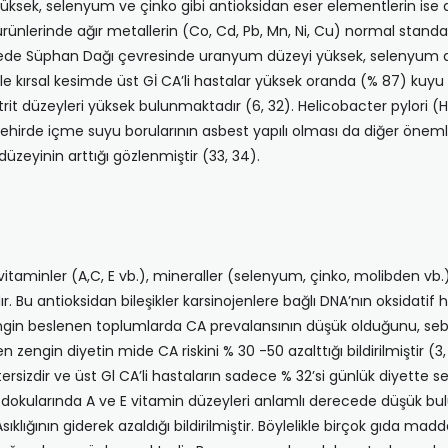
yüksek, selenyum ve çinko gibi antioksidan eser elementlerin ise
 ürünlerinde ağır metallerin (Co, Cd, Pb, Mn, Ni, Cu) normal stand
a yörede Süphan Dağı çevresinde uranyum düzeyi yüksek, selenyu
kle kırsal kesimde üst Gİ CA’li hastalar yüksek oranda (% 87) kuy
rit düzeyleri yüksek bulunmaktadır (6, 32). Helicobacter pylori (H
 şehirde içme suyu borularının asbest yapılı olması da diğer önem­li
üzeyinin arttığı gözlenmiştir (33, 34).
minler (A,C, E vb.), mineraller (selen­yum, çinko, molibden vb.) v
dır. Bu antioksidan bileşikler karsinojenlere bağlı DNA’nın oksidatif 
ngin beslenen toplumlarda CA prevalansının düşük olduğunu, seb
en zengin diyetin mide CA riskini % 30 -50 azalttığı bildirilmiştir (3
­sizdir ve üst Gl CA’li hastaların sadece % 32’si günlük diyette
A dokularında A ve E vita­min düzeyleri anlamlı derecede düşük b
klığının gide­rek azaldığı bildirilmiştir. Böylelikle birçok gı­da ma