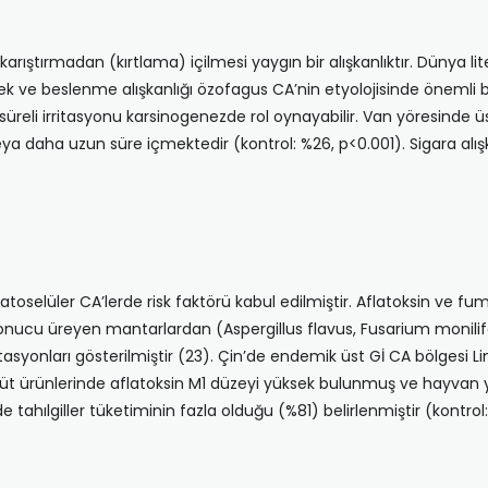
rıştırmadan (kırtlama) içilmesi yaygın bir alışkanlıktır. Dünya li
ek ve beslenme alışkanlığı özofagus CA’nin etyolojisinde önemli bir
eli irritasyonu karsinogenezde rol oynayabilir. Van yöresinde üst 
eya daha uzun süre içmektedir (kontrol: %26, p<0.001). Sigara alışk
oselüler CA’lerde risk faktörü kabul edilmiş­tir. Aflatoksin ve fumon
onucu üreyen mantar­lardan (Aspergillus flavus, Fusarium monili
yonları gösterilmiştir (23). Çin’de endemik üst Gİ CA bölgesi Linx
e süt ürünlerinde aflatoksin M1 düzeyi yüksek bulunmuş ve hayva
e tahılgiller tüketiminin fazla olduğu (%81) belirlenmiştir (kontrol: