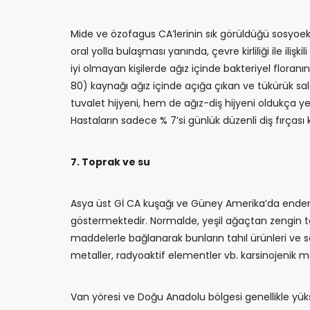
Mide ve özofagus CA’lerinin sık görüldüğü sosyoek
oral yolla bulaşması yanında, çevre kirliliği ile iliş
iyi olmayan kişilerde ağız içinde bakteriyel floranın
80) kaynağı ağız içinde açığa çıkan ve tükürük sal­g
tuvalet hijyeni, hem de ağız-diş hijyeni olduk­ça
Hastaların sadece % 7’si günlük düzenli diş fırçası
7. Toprak ve su
Asya üst Gİ CA kuşağı ve Güney Amerika’da endemik 
göstermektedir. Normalde, ye­şil ağaçtan zengin to
maddeler­le bağlanarak bunların tahıl ürünleri ve s
metaller, radyoaktif elementler vb. karsinojenik ma
Van yöresi ve Doğu Anadolu bölgesi genellikle yüks