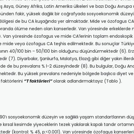
şmiş Asya, Güney Afri­ka, Latin Amerika ülkeleri ve bazı Doğu Avru
nden fakir, yüksek dağlık bir coğrafyada sosyoekonomik düzeyi d
ölgesi de bu CA kuşağında yer almaktadır. Mide ve özofagus CA’
 oranda ölüme neden olan kanserledir. Van yöresinde erkeklerde mi
 5). Van yöresinde özofagus ve mide CA’lerinin toplam endoskopik 
e mide veya özofagus CA teşhis edilmektedir. Bu sonuçlar Türkiy
ının 40/100 bin – 50/100 bin olduğunu düşündürmektedir (6). Erz
 (7). Diyar­bakır, Şanlıurfa, Malatya, Elazığ gibi diğer yakın il­le
nde de bu prevalans % l-2 düzeyindedir (8). Bu bulgular, Doğu An
edir. Bu yüksek preva­lans nedeniyle bölgede başlıca diyet ve çevre
ak­törlerini
“T faktörleri”
olarak adlandırmaktayız (Tablo ).
 % 90’ı sosyoekonomik düzeyin ve sağlıklı yaşam standartlarının d
e kırsal kesim­de yiyeceklerin tezek yakılarak kapalı tandır ortamı
tedir (kontrol: % 45, p:<0.001). Van yöresinde özofagus kanserleri 