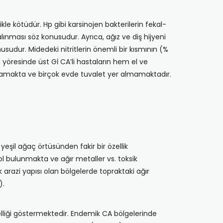
e kötüdür. Hp gibi karsinojen bakterilerin fekal-
a alınması söz konusudur. Ayrıca, ağız ve diş hijyeni
nusudur. Midedeki nitritlerin önemli bir kısmının (%
an yöresinde üst Gİ CA’li hastaların hem el ve
unmamakta ve birçok evde tuvalet yer almamaktadır.
eşil ağaç örtüsünden fakir bir özellik
 bu­lunmakta ve ağır metaller vs. toksik
 arazi yapısı olan bölgelerde topraktaki ağır
).
zelliği göstermektedir. Endemik CA bölgelerinde