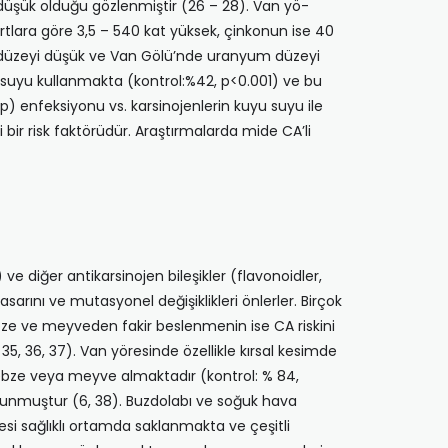
 düşük olduğu gözlenmiştir (26 – 28). Van yö­
artlara göre 3,5 – 540 kat yüksek, çinkonun ise 40
m düzeyi düşük ve Van Gölü’nde uranyum düzeyi
u suyu kullanmakta (kontrol:%42, p<0.001) ve bu
p) enfeksiyonu vs. karsinojenlerin kuyu suyu ile
 bir risk faktörüdür. Araştırmalarda mide CA’li
e diğer antikarsinojen bileşikler (flavonoidler,
hasarını ve mutasyonel değişiklikleri önlerler. Birçok
ze ve meyveden fakir beslenmenin ise CA riskini
, 35, 36, 37). Van yöresinde özellikle kırsal kesimde
 sebze veya meyve almaktadır (kontrol: % 84,
ulunmuştur (6, 38). Buzdolabı ve soğuk hava
ddesi sağlıklı ortamda saklanmakta ve çeşitli