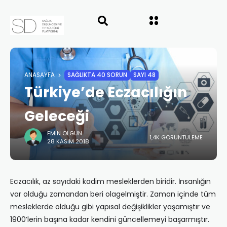
ANASAYFA
SAĞLIKTA 40 SORUN
SAYI 48
Türkiye’de Eczacılığın
Geleceği
EMIN OLGUN
1,4K GÖRÜNTÜLEME
28 KASIM 2018
Eczacılık, az sayıdaki kadim mesleklerden biridir. İnsanlığın
var olduğu zamandan beri olagelmiştir. Zaman içinde tüm
mesleklerde olduğu gibi yapısal değişiklikler yaşamıştır ve
1900’lerin başına kadar kendini güncellemeyi başarmıştır.