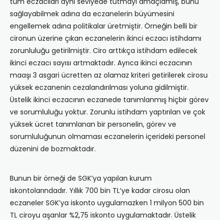
tüm eczacıları aynı seviyede tutmayı amaçlamış, bunu
sağlayabilmek adına da eczanelerin büyümesini
engellemek adına politikalar üretmiştir. Örneğin belli bir
cironun üzerine çıkan eczanelerin ikinci eczacı istihdamı
zorunluluğu getirilmiştir. Ciro arttıkça istihdam edilecek
ikinci eczacı sayısı artmaktadır. Ayrıca ikinci eczacının
maaşı 3 asgari ücretten az olamaz kriteri getirilerek cirosu
yüksek eczanenin cezalandırılması yoluna gidilmiştir.
Üstelik ikinci eczacının eczanede tanımlanmış hiçbir görev
ve sorumluluğu yoktur. Zorunlu istihdam yaptırılan ve çok
yüksek ücret tanımlanan bir personelin, görev ve
sorumluluğunun olmaması eczanelerin içerideki personel
düzenini de bozmaktadır.
Bunun bir örneği de SGK’ya yapılan kurum
iskontolarındadır. Yıllık 700 bin TL’ye kadar cirosu olan
eczaneler SGK’ya iskonto uygulamazken 1 milyon 500 bin
TL ciroyu aşanlar %2,75 iskonto uygulamaktadır. Üstelik