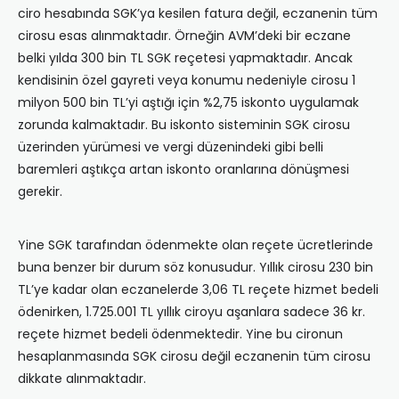
ciro hesabında SGK’ya kesilen fatura değil, eczanenin tüm
cirosu esas alınmaktadır. Örneğin AVM’deki bir eczane
belki yılda 300 bin TL SGK reçetesi yapmaktadır. Ancak
kendisinin özel gayreti veya konumu nedeniyle cirosu 1
milyon 500 bin TL’yi aştığı için %2,75 iskonto uygulamak
zorunda kalmaktadır. Bu iskonto sisteminin SGK cirosu
üzerinden yürümesi ve vergi düzenindeki gibi belli
baremleri aştıkça artan iskonto oranlarına dönüşmesi
gerekir.
Yine SGK tarafından ödenmekte olan reçete ücretlerinde
buna benzer bir durum söz konusudur. Yıllık cirosu 230 bin
TL’ye kadar olan eczanelerde 3,06 TL reçete hizmet bedeli
ödenirken, 1.725.001 TL yıllık ciroyu aşanlara sadece 36 kr.
reçete hizmet bedeli ödenmektedir. Yine bu cironun
hesaplanmasında SGK cirosu değil eczanenin tüm cirosu
dikkate alınmaktadır.