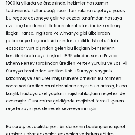
1900’lü yıllarda ve öncesinde, hekimler hastasının
tedavisinde kullanacağı ilacın formülünü reçeteye yazar,
bu reçete eczaneye gelir ve eczacı tarafından hastaya
özel ilaç hazırlanırdı. İlk ticari olarak standardize edilmiş
ilaçlar Fransa, İngiltere ve Almanya gibi ülkelerden
getirilmeye başlandı. Arkasından özellikle İstanbul’daki
eczacılar yurt dışından gelen bu ilaçların benzerlerini
kendileri üretmeye başladı. 1895 yılından sonra Eczacı
Ethem Pertev tarafından üretilen Pertev Şurubu ve Ecz. Ali
Süreyya tarafından üretilen İksir-i Süreyya yaygınlık
kazanmış ve seri üretilmiş ürünlere örnektir. Bu tarihten
sonra seri üretilen müstahzarların sayısı hızla artmış, buna
karşılık hastaya özel yapılan majistral ilaçların reçetesi de
azalmıştır. Günümüze geldiğinde majistral formül içeren
reçete sayısı yok denecek seviyeye inmiştir.
Bu süreç, eczacılıkta yeni bir dönemin başlangıcına işaret
etmiştir. Fakat eczacılar, eczacıları yetiştiren eğitim