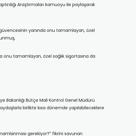
 yaptırdığı Araştırmaları kamuoyu ile paylaşarak
ğlık güvencesinin yanında onu tamamlayan, özel
ulunmuş,
nda onu tamamlayan, özel sağlık sigortasına da
iye Bakanlığı Bütçe Mali Kontrol Genel Müdürü
paydaşlarla birlikte kısa dönemde yapılabileceklere
tamamlanması gerekiyor?” fikrini savunan