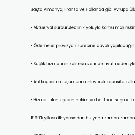
Başta Almanya, Fransa ve Hollanda gibi Avrupa ül
• Aktüeryal sürdürülebilirlik yoluyla kamu mali riski
• Ödemeler provizyon sürecine dayalı yapılacağında
• Sağlık hizmetinin kalitesi üzerinde fiyat nedeniyl
• Atıl kapasite oluşumunu önleyerek kapasite kulla
• Hizmet alan kişilerin hekim ve hastane seçme konu
1990’lı yılların ilk yarısından bu yana zaman za