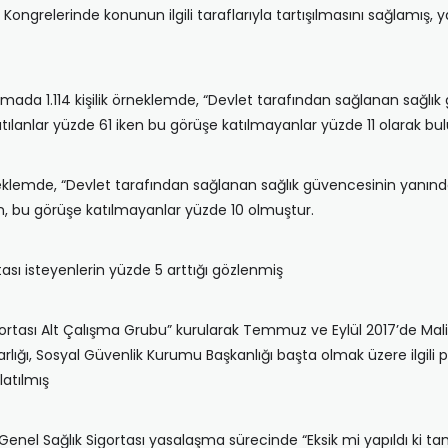
ık Kongrelerinde konunun ilgili taraflarıyla tartışılmasını sağlamış,
raştırmada 1.114 kişilik örneklemde, “Devlet tarafından sağlanan sa
tılanlar yüzde 61 iken bu görüşe katılmayanlar yüzde 11 olarak b
 örneklemde, “Devlet tarafından sağlanan sağlık güvencesinin yanı
n, bu görüşe katılmayanlar yüzde 10 olmuştur.
ası isteyenlerin yüzde 5 arttığı gözlenmiş
ortası Alt Çalışma Grubu” kurularak Temmuz ve Eylül 2017’de Mal
lığı, Sosyal Güvenlik Kurumu Başkanlığı başta olmak üzere ilgili 
latılmış
 Genel Sağlık Sigortası yasalaşma sürecinde “Eksik mi yapıldı ki 