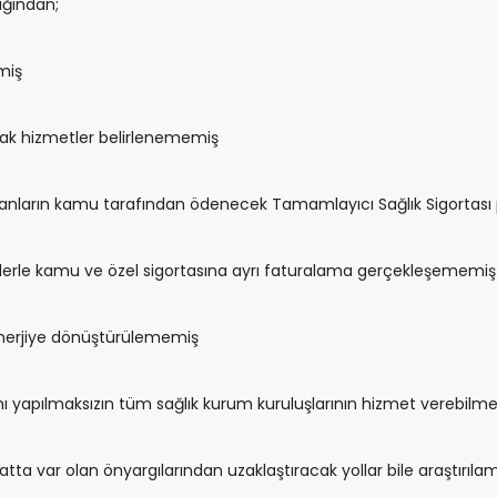
ığından;
miş
acak hizmetler belirlenememiş
anların kamu tarafından ödenecek Tamamlayıcı Sağlık Sigortası p
lerle kamu ve özel sigortasına ayrı faturalama gerçekleşememiş
sinerjiye dönüştürülememiş
ımı yapılmaksızın tüm sağlık kurum kuruluşlarının hizmet verebil
atta var olan önyargılarından uzaklaştıracak yollar bile araştırıl