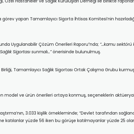
ği, Özel Hastaneler ve Sağlık Kuruluşları Derneği ile birlikte raporla
da görev yapan Tamamlayıcı Sigorta İhtisas Komitesi’nin hazırladığ
Yolunda Uygulanabilir Çözüm Önerileri Raporu”nda;
“…kamu sektörü ka
 Sağlık Sigortası sunmalı…”
önerisinde bulunulmuş.
ta Birliği, Tamamlayıcı Sağlık Sigortası Ortak Çalışma Grubu kurmu
en model ve ürün önerileri ortaya konmuş, seçeneklerin aktüeryal 
raştırma’nın, 3.033 kişilik örnekleminde; “Devlet tarafından sağ
üne katılanlar yüzde 56 iken bu görüşe katılmayanlar yüzde 25 ol