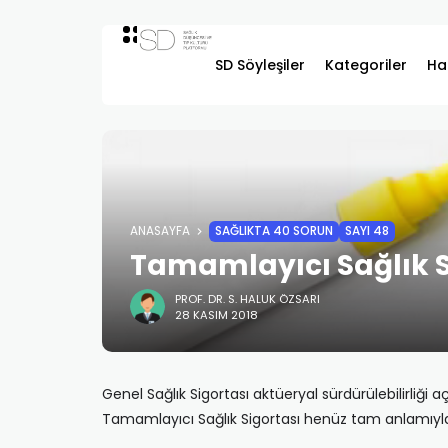
SD Söyleşiler
Kategoriler
Ha
ANASAYFA
SAĞLIKTA 40 SORUN
SAYI 48
Tamamlayıcı Sağlık S
PROF. DR. S. HALUK ÖZSARI
28 KASIM 2018
Genel Sağlık Sigortası aktüeryal sürdürülebilirliği
Tamamlayıcı Sağlık Sigortası henüz tam anlamıy