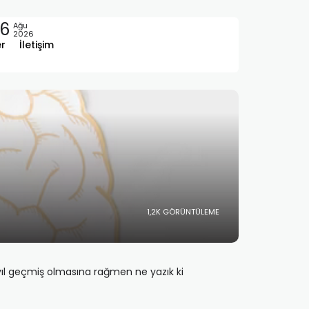
6
Ağu
2026
er
İletişim
1,2K GÖRÜNTÜLEME
n yıl geçmiş olmasına rağmen ne yazık ki