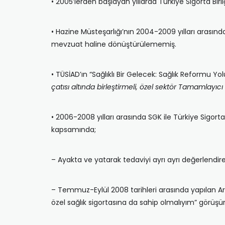
• 2005’lerden başlayan yıllarda Türkiye Sigorta Birli
• Hazine Müsteşarlığı’nın 2004-2009 yılları arasın
mevzuat haline dönüştürülememiş.
• TÜSİAD’ın “Sağlıklı Bir Gelecek: Sağlık Reformu 
çatısı altında birleştirmeli, özel sektör Tamamlayıcı
• 2006-2008 yılları arasında SGK ile Türkiye Sigor
kapsamında;
– Ayakta ve yatarak tedaviyi ayrı ayrı değerlendir
– Temmuz-Eylül 2008 tarihleri arasında yapılan A
özel sağlık sigortasına da sahip olmalıyım” görüş