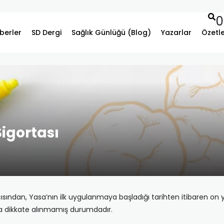
0
berler
SD Dergi
Sağlık Günlüğü (Blog)
Yazarlar
Özetl
igortası
 açısından, Yasa’nın ilk uygulanmaya başladığı tarihten itibaren o
la dikkate alınmamış durumdadır.