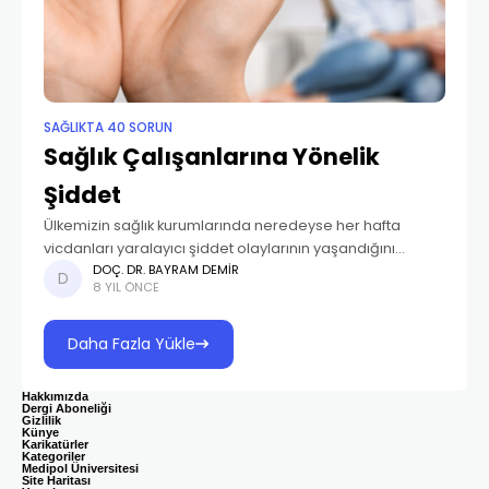
SAĞLIKTA 40 SORUN
Sağlık Çalışanlarına Yönelik
Şiddet
Ülkemizin sağlık kurumlarında neredeyse her hafta
vicdanları yaralayıcı şiddet olaylarının yaşandığını
görmekteyiz. Olaylar, bir anda ülke gündemine
DOÇ. DR. BAYRAM DEMIR
8 YIL ÖNCE
oturmakta ve ardından televizyon, gazete ve sosyal
medya platformlarında uzmanlar ve vatandaşlarca
yetkililerin
Daha Fazla Yükle
Hakkımızda
Dergi Aboneliği
Gizlilik
Künye
Karikatürler
Kategoriler
Medipol Üniversitesi
Site Haritası