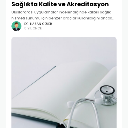
Sağlıkta Kalite ve Akreditasyon
Uluslararası uygulamalar incelendiğinde kaliteli sağlık
hizmeti sunumu için benzer araçlar kullanıldığını ancak
ülkelerin kendi ihtiyaç ve önceliklerine göre farklı yol ve
DR. HASAN GÜLER
8 YIL ÖNCE
yöntemler izlediklerini müşahade etmekteyiz. Sağlık
Bakanlığı da bu doğrultuda