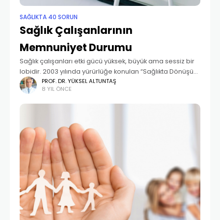
SAĞLIKTA 40 SORUN
Sağlık Çalışanlarının
Memnuniyet Durumu
Sağlık çalışanları etki gücü yüksek, büyük ama sessiz bir
lobidir. 2003 yılında yürürlüğe konulan “Sağlıkta Dönüşüm
Programı” ile yapısal reformlar yapılmış, bunun
PROF. DR. YÜKSEL ALTUNTAŞ
8 YIL ÖNCE
sonucunda halkın sağlık hizmetlerinden memnuniyeti
artmış, buna karşın