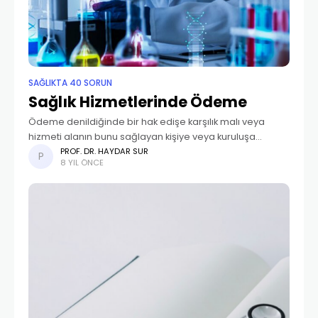
SAĞLIKTA 40 SORUN
Sağlık Hizmetlerinde Ödeme
Ödeme denildiğinde bir hak edişe karşılık malı veya
hizmeti alanın bunu sağlayan kişiye veya kuruluşa
karşılığını genellikle para, altın, değiş-tokuş vb. cinsinden
PROF. DR. HAYDAR SUR
8 YIL ÖNCE
vermesi anlaşılmaktadır. Sağlık alanında da hem mal
hem