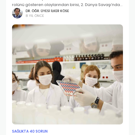
rolünü gösteren olaylarından birisi, 2. Dünya Savaşı’nda
atom bombasının kullanılmasıdır. Savaş sonrasında ABD
DR. ÖĞR. ÜYESI İLKER KÖSE
8 YIL ÖNCE
Başkanı Roosevelt, atom bombası projesinin de başında
olan (1) Dr. Vannevar
SAĞLIKTA 40 SORUN