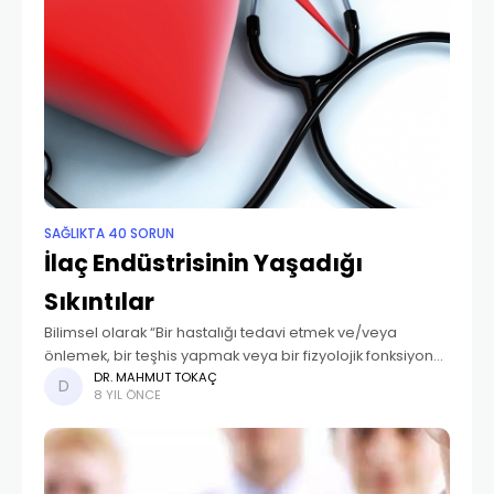
SAĞLIKTA 40 SORUN
İlaç Endüstrisinin Yaşadığı
Sıkıntılar
Bilimsel olarak “Bir hastalığı tedavi etmek ve/veya
önlemek, bir teşhis yapmak veya bir fizyolojik fonksiyonu
düzeltmek, düzenlemek veya değiştirmek amacıyla,
DR. MAHMUT TOKAÇ
8 YIL ÖNCE
insana uygulanan doğal ve/veya sentetik kaynaklı etkin
madde veya maddeler