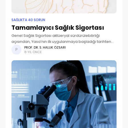
SAĞLIKTA 40 SORUN
Tamamlayıcı Sağlık Sigortası
Genel Sağlık Sigortası aktüeryal sürdürülebilirliği
açısından, Yasa’nın ilk uygulanmaya başladığı tarihten
itibaren on yıl geçmiş olmasına rağmen ne yazık ki
PROF. DR. S. HALUK ÖZSARI
8 YIL ÖNCE
Tamamlayıcı Sağlık Sigortası henüz tam anlamıyla
dikkate alınmamış durumdadır. Başta