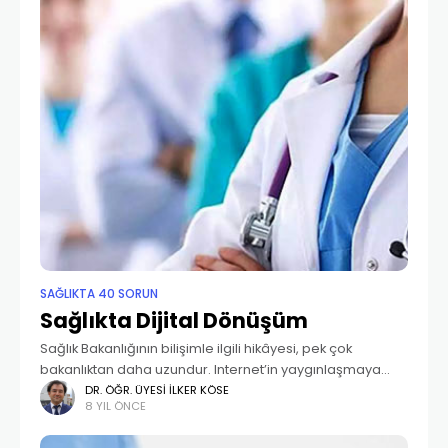
SAĞLIKTA 40 SORUN
Sağlıkta Dijital Dönüşüm
Sağlık Bakanlığının bilişimle ilgili hikâyesi, pek çok
bakanlıktan daha uzundur. Internet’in yaygınlaşmaya
başladığı 1990’larında tüm hastanelerin ortak bir ağ
DR. ÖĞR. ÜYESI İLKER KÖSE
8 YIL ÖNCE
üzerinden İnternete bağlanması ve tek bir Hastane Bilgi
Yönetim Sistemi (HBYS)