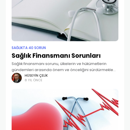
SAĞLIKTA 40 SORUN
Sağlık Finansmanı Sorunları
Sağlık finansmanı sorunu, ülkelerin ve hükümetlerin
gündemleri arasında önem ve önceliğini sürdürmekle
birlikte kronik hastalıkların, yaşlanmanın ve sağlık
HÜSEYIN ÇELIK
8 YIL ÖNCE
enflasyonundaki artışın getirdiği riskler nedeniyle
hükümetleri çok daha büyük sınamalarla karşı karşıya