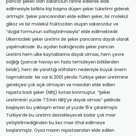
pancar şekeri olan sakarozun rafine edilerek elde
edilmesiyle birlikte kişi başına düşen şeker tüketimi giderek
artmıştır. Şeker pancarından elde edilen şeker, bir molekül
glikoz ve bir molekül früktozdan oluşan sakarozdur ve
“doğal formunun saflaştırılmasıyla” elde edilmektedir.
Ülkemizdeki şeker üretimi de şeker pancarına dayalı olarak
yapılmaktadır. Bu açıdan baktığınızda şeker pancarı
üretimi hem ülke kaynaklarına dayalı olması, hem çevre
sağlığı (pancar havayı en fazla temizleyen bitkilerden
biridir), hem de yarattığı istihdam nedeniyle büyük önem
taşımaktadır. Ne var ki 2001 yılında Türkiye şeker üretimine
gerekçesi çok açık olmayan ve mısırdan elde edilen
nişasta bazlı şeker (NBŞ) kotası konmuştur. “Şeker
üretiminin yüzde 7.5’inin NBŞ’ye dayalı olması” şeklinde
başlayan bu yaklaşım ertesi yıl yüzde 15’e çıkarılmıştır.
Türkiye’de bu üretimi destekleyecek kadar çok mısır
yetiştirilmediğinden bu kez mısır ithal edilmeye
başlanmıştır. Oysa mısırın nişastasından elde edilen