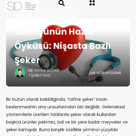
ANASAYFA
”GIDA GÜVENLIĞI VE SAĞLIK”
SAYI 21
Tatlının Acıya
Dönüşünün Hazin
Öyküsü: Nişasta Bazlı
Şeker
DR. YAVUZ DIZDAR
1,6K GÖRÜNTÜLEME
7 ŞUBAT 2012
Bir bütün olarak bakıldığında, “rafine şeker” insan
beslenmesinin ana unsurlarından biri değildir. Geleneksel
yöntemlerle üretilen tatlılarda şeker olarak kullanılan
başlıca ürünler pekmez, bal ve bir yere kadar meyveler ve
şeker kamışıdır. Buna karşılık özellikle yirminci yüzyılda