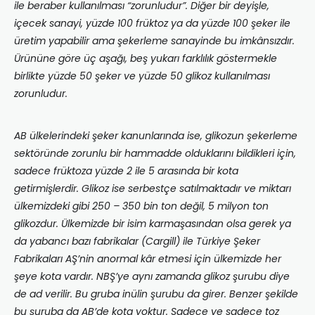
ile beraber kullanılması “zorunludur”. Diğer bir deyişle,
içecek sanayi, yüzde 100 früktoz ya da yüzde 100 şeker ile
üretim yapabilir ama şekerleme sanayinde bu imkânsızdır.
Ürününe göre üç aşağı, beş yukarı farklılık göstermekle
birlikte yüzde 50 şeker ve yüzde 50 glikoz kullanılması
zorunludur.
AB ülkelerindeki şeker kanunlarında ise, glikozun şekerleme
sektöründe zorunlu bir hammadde olduklarını bildikleri için,
sadece früktoza yüzde 2 ile 5 arasında bir kota
getirmişlerdir. Glikoz ise serbestçe satılmaktadır ve miktarı
ülkemizdeki gibi 250 – 350 bin ton değil, 5 milyon ton
glikozdur. Ülkemizde bir isim karmaşasından olsa gerek ya
da yabancı bazı fabrikalar (Cargill) ile Türkiye Şeker
Fabrikaları AŞ’nin anormal kâr etmesi için ülkemizde her
şeye kota vardır. NBŞ’ye aynı zamanda glikoz şurubu diye
de ad verilir. Bu gruba inülin şurubu da girer. Benzer şekilde
bu şuruba da AB’de kota yoktur. Sadece ve sadece toz