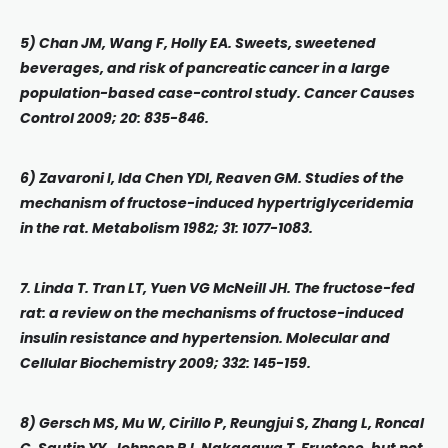
5) Chan JM, Wang F, Holly EA. Sweets, sweetened
beverages, and risk of pancreatic cancer in a large
population-based case-control study. Cancer Causes
Control 2009; 20: 835-846.
6) Zavaroni I, Ida Chen YDI, Reaven GM. Studies of the
mechanism of fructose-induced hypertriglyceridemia
in the rat. Metabolism 1982; 31: 1077-1083.
7. Linda T. Tran LT, Yuen VG McNeill JH. The fructose-fed
rat: a review on the mechanisms of fructose-induced
insulin resistance and hypertension. Molecular and
Cellular Biochemistry 2009; 332: 145-159.
8) Gersch MS, Mu W, Cirillo P, Reungjui S, Zhang L, Roncal