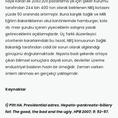
Sayılı Kararı ile 2010/2011 pazarlama yılı için Şeker Kurumu
tarafından 244 bin 400 ton olarak belirlenen NBŞ kotasını
yüzde 50 oranında artırmıştır. Buna karşılık Sağlık ve Milli
Eğitim Bakanlıklarının okul kantinlerinde hamburger, kola
vb. mısır şurubu içeren yiyeceklerin satışına yasak
getireceklerini açıklamışlardır. Üç farklı düzenleyici
otoritenin kararlarındaki bu tezat, NBŞ konusunun Sağlık
Bakanlığı tarafından ciddi bir sorun olarak algılandığı
görüşünü doğrulamaktadır. Nişasta bazlı şekerde ortaya
çıkan bilimsel sonuçlara dayalı sorun, devletler üzerine
endüstriyel baskının hazin bir örneğidir. Zaman varken
önlem alınması en gerçekçi yaklaşımdır.
Kaynaklar
1) Pitt HA. Presidential adres. Hepato-pankreato-biliary
fat: The good, the bad and the ugly. HPB 2007; 9: 92-97.