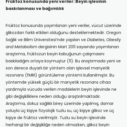
Früktoz konusunda yeni veriler: Beyin işlevinin
baskılanması ve bağımlılık
Früktoz konusunda yayımlanan yeni veriler, vücut üzerinde
glikozdan farklı etkileri olduğunu desteklemektedir. Oregon
Sağlık ve Bilim Üniversitesi’nde yapılan ve
Diabetes, Obesity
and Metabolism
dergisinin Mart 2011 sayısında yayımlanan
araştırma, früktozun beyin kabuğunun çalışmasını
baskıladığını ortaya koymuştur (11). Bu araştırmada yeni ve
son derece duyarlı bir yöntem olan işlevsel manyetik
rezonans (fMRI) görüntüleme yöntemi kullanılmıştır. Bu
yöntemde yüksek güçlü bir manyetik rezonans cihazı
yardımıyla vücuda verilen maddelerin beyin işlevinde ne
gibi değişikliklere neden olduğu araştırılmaktadır.
Araştırma, dokuz sağlıklı birey üzerinde yapılmış, damar
yoluyla üç kişiye fizyolojik tuzlu su, üç kişiye glikoz ve üç
kişiye de früktoz verilmiştir. Tuzlu su beyin işlevinde
herhangi bir değişikliğe neden olmazken, glikoz beyin