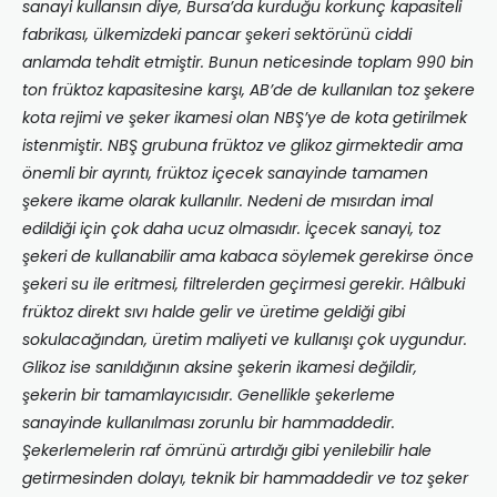
sanayi kullansın diye, Bursa’da kurduğu korkunç kapasiteli
fabrikası, ülkemizdeki pancar şekeri sektörünü ciddi
anlamda tehdit etmiştir. Bunun neticesinde toplam 990 bin
ton früktoz kapasitesine karşı, AB’de de kullanılan toz şekere
kota rejimi ve şeker ikamesi olan NBŞ’ye de kota getirilmek
istenmiştir. NBŞ grubuna früktoz ve glikoz girmektedir ama
önemli bir ayrıntı, früktoz içecek sanayinde tamamen
şekere ikame olarak kullanılır. Nedeni de mısırdan imal
edildiği için çok daha ucuz olmasıdır. İçecek sanayi, toz
şekeri de kullanabilir ama kabaca söylemek gerekirse önce
şekeri su ile eritmesi, filtrelerden geçirmesi gerekir. Hâlbuki
früktoz direkt sıvı halde gelir ve üretime geldiği gibi
sokulacağından, üretim maliyeti ve kullanışı çok uygundur.
Glikoz ise sanıldığının aksine şekerin ikamesi değildir,
şekerin bir tamamlayıcısıdır. Genellikle şekerleme
sanayinde kullanılması zorunlu bir hammaddedir.
Şekerlemelerin raf ömrünü artırdığı gibi yenilebilir hale
getirmesinden dolayı, teknik bir hammaddedir ve toz şeker