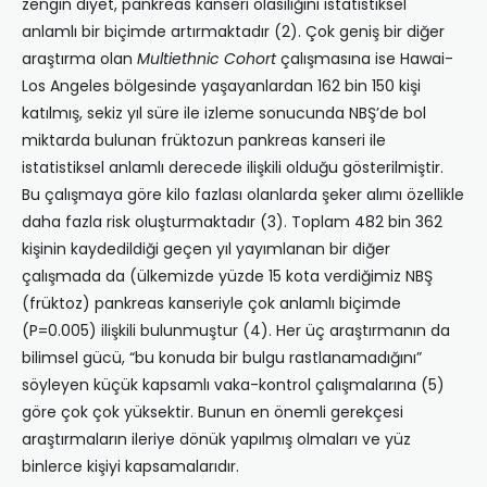
zengin diyet, pankreas kanseri olasılığını istatistiksel
anlamlı bir biçimde artırmaktadır (2). Çok geniş bir diğer
araştırma olan
Multiethnic Cohort
çalışmasına ise Hawai-
Los Angeles bölgesinde yaşayanlardan 162 bin 150 kişi
katılmış, sekiz yıl süre ile izleme sonucunda NBŞ’de bol
miktarda bulunan früktozun pankreas kanseri ile
istatistiksel anlamlı derecede ilişkili olduğu gösterilmiştir.
Bu çalışmaya göre kilo fazlası olanlarda şeker alımı özellikle
daha fazla risk oluşturmaktadır (3). Toplam 482 bin 362
kişinin kaydedildiği geçen yıl yayımlanan bir diğer
çalışmada da (ülkemizde yüzde 15 kota verdiğimiz NBŞ
(früktoz) pankreas kanseriyle çok anlamlı biçimde
(P=0.005) ilişkili bulunmuştur (4). Her üç araştırmanın da
bilimsel gücü, “bu konuda bir bulgu rastlanamadığını”
söyleyen küçük kapsamlı vaka-kontrol çalışmalarına (5)
göre çok çok yüksektir. Bunun en önemli gerekçesi
araştırmaların ileriye dönük yapılmış olmaları ve yüz
binlerce kişiyi kapsamalarıdır.