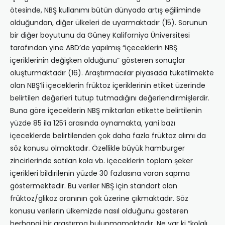
ötesinde, NBŞ kullanımı bütün dünyada artış eğiliminde
olduğundan, diğer ülkeleri de uyarmaktadır (15). Sorunun
bir diğer boyutunu da Güney Kaliforniya Üniversitesi
tarafından yine ABD’de yapılmış “içeceklerin NBŞ
içeriklerinin değişken olduğunu” gösteren sonuçlar
oluşturmaktadır (16). Araştırmacılar piyasada tüketilmekte
olan NBŞ’li içeceklerin früktoz içeriklerinin etiket üzerinde
belirtilen değerleri tutup tutmadığını değerlendirmişlerdir.
Buna göre içeceklerin NBŞ miktarları etikette belirtilenin
yüzde 85 ila 125’i arasında oynamakta, yani bazı
içeceklerde belirtilenden çok daha fazla früktoz alımı da
söz konusu olmaktadır. Özellikle büyük hamburger
zincirlerinde satılan kola vb. içeceklerin toplam şeker
içerikleri bildirilenin yüzde 30 fazlasına varan sapma
göstermektedir. Bu veriler NBŞ için standart olan
früktoz/glikoz oranının çok üzerine çıkmaktadır. Söz
konusu verilerin ülkemizde nasıl olduğunu gösteren
herhangi bir araştırma bulunmamaktadır. Ne var ki “kolalı