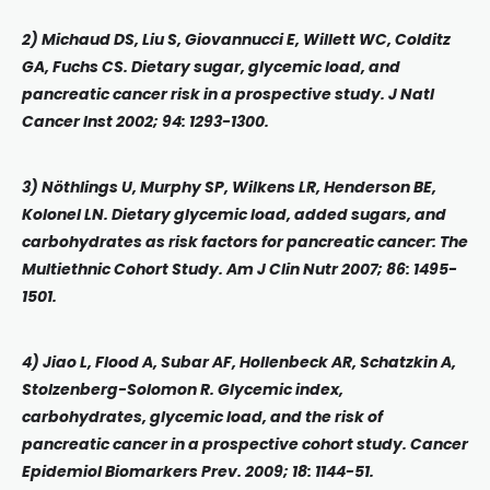
2) Michaud DS, Liu S, Giovannucci E, Willett WC, Colditz
GA, Fuchs CS. Dietary sugar, glycemic load, and
pancreatic cancer risk in a prospective study. J Natl
Cancer Inst 2002; 94: 1293-1300.
3) Nöthlings U, Murphy SP, Wilkens LR, Henderson BE,
Kolonel LN. Dietary glycemic load, added sugars, and
carbohydrates as risk factors for pancreatic cancer: The
Multiethnic Cohort Study. Am J Clin Nutr 2007; 86: 1495-
1501.
4) Jiao L, Flood A, Subar AF, Hollenbeck AR, Schatzkin A,
Stolzenberg-Solomon R. Glycemic index,
carbohydrates, glycemic load, and the risk of
pancreatic cancer in a prospective cohort study. Cancer
Epidemiol Biomarkers Prev. 2009; 18: 1144-51.