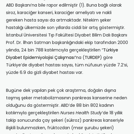
ABD Başkanı’na bile rapor edilmiştir (1). Buna bağlı olarak
siroz, karaciğer kanseri, karaciğer ameliyatı ve nakli
gereken hasta sayısı da artmaktadır. Nitekim şeker
hastalığı ülkemizde son yıllarda ciddi bir artış göstermiştir.
İstanbul Üniversitesi Tıp Fakültesi Diyabet Bilim Dalı Başkanı
Prof. Dr. İlhan Satman başkanlığındaki ekip tarafından 2000
yılında, 24 bin 788 katılımcıyla gerçekleştirilen “
Türkiye
Diyabet
Epidemiyolojisi Çalışması
”na (
TURDEP
) göre
Türkiye’de diyabet hastası sayısı, tüm nüfusun yüzde 7.2’si,
yüzde 6.9 da gizli diyabet hastası var.
Bugüne dek yapılan pek çok araştırma, doğalın dışına
taşmış şeker metabolizmasının pankreas kanserine neden
olduğunu da göstermiştir. ABD’de 88 bin 802 kadının
katılımıyla gerçekleştirilen
Nurses Health Study
’de 18 yıllık
takip sonucunda çay şekeri (sükroz) pankreas kanseriyle
ilişkili bulunmazken, früktozdan (mısır şurubu şekeri)