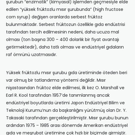
şurubun “enzimatik” (kimyasal) işlemden geçmesiyle elde
edilen “yüksek früktozlu mısır şurubunda” (high fructose
corn syrup) değişen oranlarda serbest früktoz
bulunmaktadır. Serbest früktozun özellikle gıda endüstrisi
tarafından tercih edilmesinin nedeni, daha ucuza mal
olması (ton başına 300 – 400 dolarlık bir fiyat avantajı
getirmektedir), daha tatlı olması ve endüstriyel gıdaların
raf ömrünü uzatmasıdır.
Yüksek früktozlu mısır şurubu gıda üretiminde öteden beri
var olmuş bir tatlandırma yöntemi değildir. Mısır
nişastasından früktoz elde edilmesi, ilk kez O. Marshall ve
Earl R. Kool tarafından 1957’de tanımlanmış ancak
endüstriyel boyutlarda üretimi Japon Endüstriyel Bilim ve
Teknoloji Kurumu’nun da başkanlığını yürütmüş olan Dr. Y.
Takasaki tarafından gerçekleştirilmiştir. Mısır şurubu bunun
ardından 1975 – 1985 arası dönemde Amerikan endüstriyel
gıda ve meşrubat üretimine çok hızlı bir biçimde girmiştir.