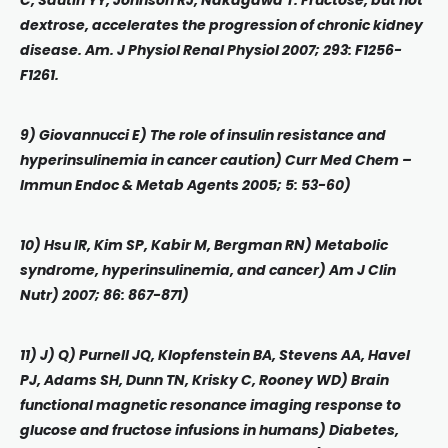
C, Sautin YY, Johnson RJ, Nakagawa T. Fructose, but not
dextrose, accelerates the progression of chronic kidney
disease. Am. J Physiol Renal Physiol 2007; 293: F1256-
F1261.
9) Giovannucci E) The role of insulin resistance and
hyperinsulinemia in cancer caution) Curr Med Chem –
Immun Endoc & Metab Agents 2005; 5: 53-60)
10) Hsu IR, Kim SP, Kabir M, Bergman RN) Metabolic
syndrome, hyperinsulinemia, and cancer) Am J Clin
Nutr) 2007; 86: 867-871)
11) J) Q) Purnell JQ, Klopfenstein BA, Stevens AA, Havel
PJ, Adams SH, Dunn TN, Krisky C, Rooney WD) Brain
functional magnetic resonance imaging response to
glucose and fructose infusions in humans) Diabetes,