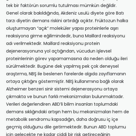
tek bir faktörün sorumlu tutulması mümkün değildir.
Genel olarak bakıldığında, Akdeniz usulü diyete göre Batı
tarzı diyetin demans riskini artırdığı açıktır. Früktozun halka
oluşturmayan “açık” moleküler yapısı proteinlerle aşırı
reaksiyona girme eğilimindedir, buna Maillard reaksiyonu
adı verilmektedir. Maillard reaksiyonu protein
dejenerasyonuna yol açtığından, vücudun işlevsel
proteinlerinin görev yapamamasına da neden olduğu ileri
sürülmektedir. Bugüne dek yapılmış pek çok deneysel
araştırma, NBŞ ile beslenen farelerde algıda zayıflamanın
ortaya çıktığını göstermiştir. NBŞ kullanımına bağlı olarak
Alzheimer benzeri sinir sistemi dejenerasyonu ortaya
çıkmakta ve bunun farklı mekanizmaları bulunmaktadır.
Verileri değerlendiren ABD’li bilim insanları toplumdaki
demans sıklığındaki artışın hem bu mekanizmaları hem de
metabolik sendromu kapsadığın, daha doğrusu iç içe
geçmiş olduğunu dile getirmektedir. Bunun ABD toplumu
için gelecekte ne kadar ciddi bir risk getireceğinin