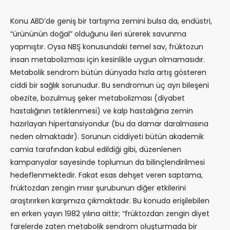
Konu ABD’de geniş bir tartışma zemini bulsa da, endüstri,
“ürününün doğal” olduğunu ileri sürerek savunma
yapmıştır. Oysa NBŞ konusundaki temel sav, früktozun
insan metabolizması için kesinlikle uygun olmamasıdır.
Metabolik sendrom bütün dünyada hızla artış gösteren
ciddi bir sağlık sorunudur. Bu sendromun üç ayrı bileşeni
obezite, bozulmuş şeker metabolizması (diyabet
hastalığının tetiklenmesi) ve kalp hastalığına zemin
hazırlayan hipertansiyondur (bu da damar daralmasına
neden olmaktadır). Sorunun ciddiyeti bütün akademik
camia tarafından kabul edildiği gibi, düzenlenen
kampanyalar sayesinde toplumun da bilinçlendirilmesi
hedeflenmektedir. Fakat esas dehşet veren saptama,
früktozdan zengin mısır şurubunun diğer etkilerini
araştırırken karşımıza çıkmaktadır. Bu konuda erişilebilen
en erken yayın 1982 yılına aittir; “früktozdan zengin diyet
farelerde zaten metabolik sendrom oluşturmada bir