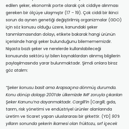
edilen şeker, ekonomik porte olarak çok ciddiye alınması
gereken bir ölçüye ulaşmıştır (17 – 19). Çok ciddi bir ikinci
sorun da aynen genetiği değiştirilmiş organizmalar (GDO)
için söz konusu olduğu üzere, kanundaki şeker
tanımlamasından dolayı, etikete bakarak hangi ürünün
içerisinde hangi şeker bulunduğunu bilemememizdir.
Nişasta bazlı şeker ve nerelerde kullanılabileceği
konusunda sektörü iyi bilen kaynaklardan alınmış bilgilerin
paylaşılmasında yarar bulunmaktadır. Şimdi onlara biraz
göz atalım:
“Şeker konusu basit ama Arapsaçına dönmüş durumda.
Konu dönüp dolaşıp 2001’de ülkemizde IMF zoruyla çıkarılan
Şeker Kanunu’na dayanmaktadır. Cargill’in
[Cargill; gıda,
tarım, risk yönetimi ve endüstriyel ürünler alanlarında
üretim ve ticaret yapan uluslararası bir şirkettir. (YD]
90’lı
yılların sonunda şekerin ikamesi olan früktozu, sırf içecek