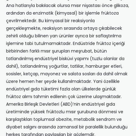
Ana hatlarıyla bakılacak olursa mısır nişastası önce glikoza,
ardından da enzimatik (kimyasal) bir işlemle früktoza
çevrilmektedir. Bu kimyasal bir reaksiyonla
gerçekleşmekte, reaksiyon sırasında ortaya çıkabilecek
zehirli olduğu bilinen yan ürünler ayrıca bir saflaştırılma
işlemine tabi tutulmamaktadır. Endüstride früktoz içeriği
birbirinden farklı mısır şurupları meşrubat, bütün
tatlandırılmış endüstriyel bisküvi yapımı (tuzlu olanlar da
dahil), tatlandırılmış yoğurtlar, tatlılar, hamburger etleri,
sosisler, ketçap, mayonez ve salata sosları da dahil olmak
üzere hemen her şeyde kullanılmaktadır. Yani özellikle
endüstriyel gıda tüketimi fazla olan ülkelerde günlük
früktoz alımı tahmin edilenin çok üzerine ulaşmaktadır.
Amerika Birleşik Devletleri (ABD)’nin endüstriyel gıda
üretiminde yüksek früktozlu mısır şurubuna dönmesi ve
karşılaştıkları toplumsal obezite, metabolik sendrom ve
diyabet salgını arasında zamansal bir paralellik bulunduğu
herkes tarafından paylaşılan bir gözlemdir.