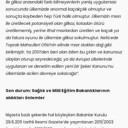
ile glikoz arasındaki farkı bilmeyenlerin yanlış uygulaması
sonucunda ülkemizde anormal kaçakçılık olmuştur ve
sonuçta kaybeden hep Türk halkı olmuştur. Ülkemizin mısırı
ile üretilecek potansiyeli olan glikoz, kotadan ötürü
üretilememiş, yerine ithal mısırlardan üretilen ve kaçak ya
da fatura oyunu ile ülkemize glikoz sokulmuştur. Neticede
Toprak Mahsulleri Ofisi’nin elinde mısır stokları dağ gibi
birikmiştir. Ya 2001’den beri olan biten bu çirkin ve kanunsuz
olayları oturup seyredeceğiz, ya da Avrupa ülkelerinde
uygulanan ve denetim edilen yeni bir Şeker Kanunu’nu
ülkemizde acilen devreye sokacağız”.
Son durum: Sağlık ve Milli Eğitim Bakanlıklarının
aldıkları önlemler
Nişasta bazlı şekerde hal böyleyken Bakanlar Kurulu
29.6.2011 tarihli Resmi Gazete’de yayımlanan 2011/2003