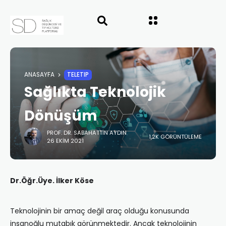
ANASAYFA
TELETIP
Sağlıkta Teknolojik
Dönüşüm
PROF. DR. SABAHATTIN AYDIN
1,2K GÖRÜNTÜLEME
26 EKIM 2021
Dr.Öğr.Üye. İlker Köse
Teknolojinin bir amaç değil araç olduğu konusunda
insanoğlu mutabık görünmektedir. Ancak teknolojinin