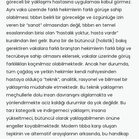
göreceli bir yaklaşımı hastasına uygulaması kabul görmez.
Aynı vaka üzerinde farklı hekimlerin farklı görüşe sahip
olabilmesi; tıbbın belirli bir göreceliğe ve özgünlüğe izin
veren bir “sanat” olmasından değil, tıbbın en temel
esaslarından birisi olan “hastalık yoktur, hasta vardır”
kuralından ileri gelir. Buna bir de bütüncül (holistik) bakış
gerektiren vakalara farklı branştan hekimlerin farklı bilgi ve
tecrübeye sahip olmasını eklersek, vakalar üzerinde görüş
farklılıkları kaçınılmaz olabilmektedir. Ancak her durumda,
tüm çağdaş ve yetkin hekimler kendi nahiyesinden
hastaya oldukça “teknik”, analitik, rasyonel ve bilimsel bir
yaklaşımla müdahale etmektedir. Bu teknik yaklaşımın
meçhullerle dolu insan davranışını algılamakta ve
yönlendirmekte aciz kaldığı durumlar da yok değildir. Bu
tarz kategorik ve indirgemeci yaklaşım; insana
yükseltmeci, bütüncül olarak yaklaşabilmenin önüne
engeller koyabilmektedir. Modern tıbba karşı oluşan
tepkinin ve alternatif arayışlarının arkasında, bu handikap