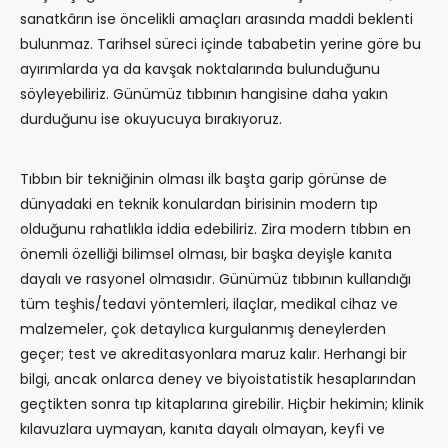
sanatkârın ise öncelikli amaçları arasında maddi beklenti
bulunmaz. Tarihsel süreci içinde tababetin yerine göre bu
ayırımlarda ya da kavşak noktalarında bulunduğunu
söyleyebiliriz. Günümüz tıbbının hangisine daha yakın
durduğunu ise okuyucuya bırakıyoruz.
Tıbbın bir tekniğinin olması ilk başta garip görünse de
dünyadaki en teknik konulardan birisinin modern tıp
olduğunu rahatlıkla iddia edebiliriz. Zira modern tıbbın en
önemli özelliği bilimsel olması, bir başka deyişle kanıta
dayalı ve rasyonel olmasıdır. Günümüz tıbbının kullandığı
tüm teşhis/tedavi yöntemleri, ilaçlar, medikal cihaz ve
malzemeler, çok detaylıca kurgulanmış deneylerden
geçer; test ve akreditasyonlara maruz kalır. Herhangi bir
bilgi, ancak onlarca deney ve biyoistatistik hesaplarından
geçtikten sonra tıp kitaplarına girebilir. Hiçbir hekimin; klinik
kılavuzlara uymayan, kanıta dayalı olmayan, keyfi ve