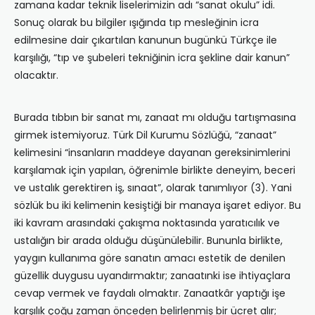
zamana kadar teknik liselerimizin adı “sanat okulu” idi.
Sonuç olarak bu bilgiler ışığında tıp mesleğinin icra
edilmesine dair çıkartılan kanunun bugünkü Türkçe ile
karşılığı, “tıp ve şubeleri tekniğinin icra şekline dair kanun”
olacaktır.
Burada tıbbın bir sanat mı, zanaat mı olduğu tartışmasına
girmek istemiyoruz. Türk Dil Kurumu Sözlüğü, “zanaat”
kelimesini “insanların maddeye dayanan gereksinimlerini
karşılamak için yapılan, öğrenimle birlikte deneyim, beceri
ve ustalık gerektiren iş, sınaat”, olarak tanımlıyor (3). Yani
sözlük bu iki kelimenin kesiştiği bir manaya işaret ediyor. Bu
iki kavram arasındaki çakışma noktasında yaratıcılık ve
ustalığın bir arada olduğu düşünülebilir. Bununla birlikte,
yaygın kullanıma göre sanatın amacı estetik de denilen
güzellik duygusu uyandırmaktır; zanaatınki ise ihtiyaçlara
cevap vermek ve faydalı olmaktır. Zanaatkâr yaptığı işe
karşılık çoğu zaman önceden belirlenmiş bir ücret alır;