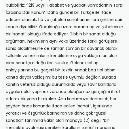
bulabiliriz: “1219 Sayılı Tababet ve Şuabatı San’atlarının Tarzı
İcrasına Dair Kanun”. Daha güncel bir Türkçe ile ifade
edecek olursak, tıp ve şubeleri sanatlarının icra şekline dair
kanun diyebiliriz. Görüldüğü üzere burada tıp ve şubelerinin
bir “sanat” olduğu ifade ediliyor. Tıbbın bir sanat olduğu
argümanı, hekimlerin aynı vaka üzerinde farklı görüşlere
sahip olabilmesine de zaman zaman bir dayanak olarak
kullanılır ve hekimlerin kendilerine özgü yaklaşımları olan
birer sanatçı olduğu ileri sürülür. Geleneksel tıp
anlayışlarında bu geçerli bir tezdir. Ancak batı tipi tıbbın
kanıta dayalı yaklaşımı bu tezle uyumlu değildir. Burada
kanıtın yetersiz olduğu durumlarda veya zayıf kanıtlarla
uygulamalar yapmak zorunda olduğumuz gerçeğini itiraf
ederek bir yana bırakalım. Ana konumuza dönersek, her
şeyden önce kanunda ifade edilen “sanat”, içerisinde
yaratıcı ve özgünlük barındıran ve daha çok “güzel
sanatlar” tanımına yakın olan manaya (2) değil, “bir
meslekte uyulması gereken kuralların tümü” manasına