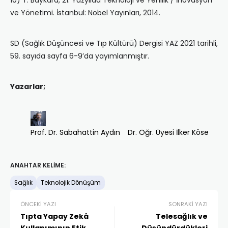
10) T. Baykara, 21. Yüzyılda Teknoloji ve Yenilik / İnovasyon
ve Yönetimi. İstanbul: Nobel Yayınları, 2014.
SD (Sağlık Düşüncesi ve Tıp Kültürü) Dergisi YAZ 2021 tarihli,
59. sayıda sayfa 6-9’da yayımlanmıştır.
Yazarlar;
Prof. Dr. Sabahattin Aydın
Dr. Öğr. Üyesi İlker Köse
ANAHTAR KELIME:
Sağlık
Teknolojik Dönüşüm
ÖNCEKI YAZI
SONRAKI YAZI
Tıpta Yapay Zekâ
Telesağlık ve