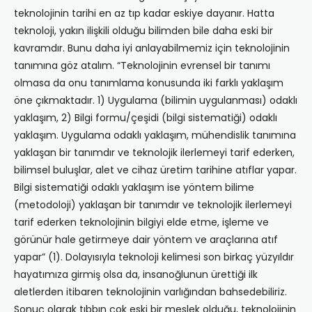
teknolojinin tarihi en az tıp kadar eskiye dayanır. Hatta
teknoloji, yakın ilişkili olduğu bilimden bile daha eski bir
kavramdır. Bunu daha iyi anlayabilmemiz için teknolojinin
tanımına göz atalım. “Teknolojinin evrensel bir tanımı
olmasa da onu tanımlama konusunda iki farklı yaklaşım
öne çıkmaktadır. 1) Uygulama (bilimin uygulanması) odaklı
yaklaşım, 2) Bilgi formu/çeşidi (bilgi sistematiği) odaklı
yaklaşım. Uygulama odaklı yaklaşım, mühendislik tanımına
yaklaşan bir tanımdır ve teknolojik ilerlemeyi tarif ederken,
bilimsel buluşlar, alet ve cihaz üretim tarihine atıflar yapar.
Bilgi sistematiği odaklı yaklaşım ise yöntem bilime
(metodoloji) yaklaşan bir tanımdır ve teknolojik ilerlemeyi
tarif ederken teknolojinin bilgiyi elde etme, işleme ve
görünür hale getirmeye dair yöntem ve araçlarına atıf
yapar” (1). Dolayısıyla teknoloji kelimesi son birkaç yüzyıldır
hayatımıza girmiş olsa da, insanoğlunun ürettiği ilk
aletlerden itibaren teknolojinin varlığından bahsedebiliriz.
Sonuç olarak tıbbın çok eski bir meslek olduğu, teknolojinin