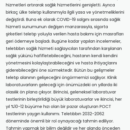
hizmetleri artırarak sağlık hizmetlerini genişletti. Ayrıca
birkaç ülke teletıp kullanımıyla ilgili yasa ve yönetmeliklerini
değiştirdi. Buna ek olarak COVID-19 salgını sırasında sağlık
hizmeti sunumunun değişen manzarasıyla, sigorta
şirketleri teletıp yoluyla verilen hasta bakımı için masrafları
geri ödemeye başladı. Bugüne kadar yapılan incelemeler,
teletıbbın sağlık hizmeti sağlayıcıları tarafından karşılanan
sağlık yükünü hafifletebileceğini, hastanın kendi kendini
yönetmesini kolaylaştırabileceğini ve hasta ihtiyaçlarını
giderebileceğini öne sürmektedir. Bütün bu gelişmeler
teletıp alanının gelişeceğini öngörmemizi sağlıyor. Klinik
laboratuvarların geleceği için önümüzdeki on yıllarda iki
olasılık ön plana çıkıyor. Birincisi, geleneksel laboratuvar
testlerinin birleştirildiği büyük laboratuvarlar ve ikincisi, her
yıl %10-12 büyüme hızı olan bir pazar oluşturan POCT
testlerinin yaygın kullanımı. Teletıbbın 2032-2062
döneminde önemli bir rol oynayacağı tahmin ediliyor.
Tahmin yapmak bir bilim değildir ve her alanda önceden