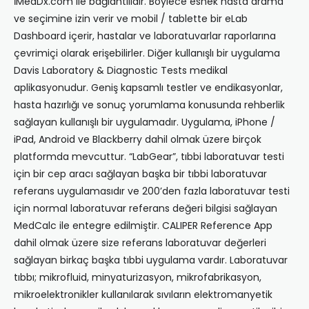
İMedDx.com ile bağlantılıdır. Böylece esnek hasta arama
ve seçimine izin verir ve mobil / tablette bir eLab
Dashboard içerir, hastalar ve laboratuvarlar raporlarına
çevrimiçi olarak erişebilirler. Diğer kullanışlı bir uygulama
Davis Laboratory & Diagnostic Tests medikal
aplikasyonudur. Geniş kapsamlı testler ve endikasyonlar,
hasta hazırlığı ve sonuç yorumlama konusunda rehberlik
sağlayan kullanışlı bir uygulamadır. Uygulama, iPhone /
iPad, Android ve Blackberry dahil olmak üzere birçok
platformda mevcuttur. “LabGear”, tıbbi laboratuvar testi
için bir cep aracı sağlayan başka bir tıbbi laboratuvar
referans uygulamasıdır ve 200’den fazla laboratuvar testi
için normal laboratuvar referans değeri bilgisi sağlayan
MedCalc ile entegre edilmiştir. CALIPER Reference App
dahil olmak üzere size referans laboratuvar değerleri
sağlayan birkaç başka tıbbi uygulama vardır. Laboratuvar
tıbbı; mikrofluid, minyaturizasyon, mikrofabrikasyon,
mikroelektronikler kullanılarak sıvıların elektromanyetik