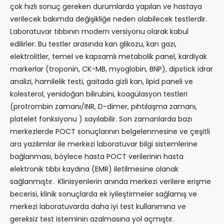
çok hızlı sonuç gereken durumlarda yapılan ve hastaya
verilecek bakımda değişikliğe neden olabilecek testlerdir.
Laboratuvar tıbbının modern versiyonu olarak kabul
edilirler. Bu testler arasında kan glikozu, kan gazı,
elektrolitler, temel ve kapsamlı metabolik panel, kardiyak
markerlar (troponin, CK-MB, myoglobin, BNP), dipstick idrar
analizi, hamilelik testi, gaitada gizli kan, lipid paneli ve
kolesterol, yenidoğan bilirubini, koagülasyon testleri
(protrombin zamanı/INR, D-dimer, pıhtılaşma zamanı,
platelet fonksiyonu ) sayılabilir. Son zamanlarda bazı
merkezlerde POCT sonuçlarının belgelenmesine ve çeşitli
ara yazılımlar ile merkezi laboratuvar bilgi sistemlerine
bağlanması, böylece hasta POCT verilerinin hasta
elektronik tıbbi kaydına (EMR) iletilmesine olanak
sağlanmıştır. Klinisyenlerin anında merkezi verilere erişme
becerisi, klinik sonuçlarda ek iyileştirmeler sağlamış ve
merkezi laboratuvarda daha iyi test kullanımına ve
gereksiz test isteminin azalmasına yol açmıştır.