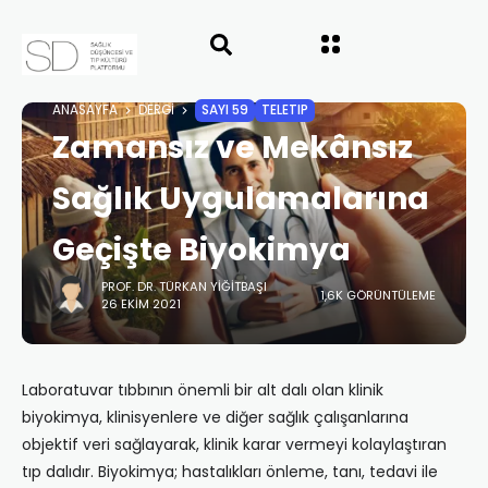
ANASAYFA
DERGI
SAYI 59
TELETIP
Zamansız ve Mekânsız
Sağlık Uygulamalarına
Geçişte Biyokimya
PROF. DR. TÜRKAN YIĞITBAŞI
1,6K GÖRÜNTÜLEME
26 EKIM 2021
Laboratuvar tıbbının önemli bir alt dalı olan klinik
biyokimya, klinisyenlere ve diğer sağlık çalışanlarına
objektif veri sağlayarak, klinik karar vermeyi kolaylaştıran
tıp dalıdır. Biyokimya; hastalıkları önleme, tanı, tedavi ile