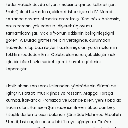
kadar yüksek dozda afyon midesine girince kalbi sıkışan
Emir Çelebi huzurdan çekilmek istemişse de IV. Murad
satranca devam etmesini emretmiş, “Sen hâzık hekimsin,
onun zararını yok edersin” diyerek üç oyunu
tamamlatmıştır. İyice afyonun etkisinin belirginleştiğini
gören IV. Murad gitmesine izin verdiğinde, durumdan
haberdar olup bazı ilaçlar hazırlamış olan yardımcılarının
teklifini reddeden Emir Çelebi, ölümünü çabuklaştırmak
için bir kâse buzlu şerbet içerek hayata gözlerini
kapamıştır.
Klasik tıbbın son temsilcilerinden Şânizâde’nin ölümü de
ilginçtir. Hattat, musikişinas ve ressam, Arapça, Farsça,
Rumca, İtalyanca, Fransızca ve Latince bilen, yeni tıbba da
hakim olan, Hamse-i Şânizâde isimli yeni tıbba dair beş
kitaplık derleme eseri bulunan Şânizâde Mehmed Atâullah
Efendi, kıskançlık sonucu bir iftiraya uğrayarak Tire’ye