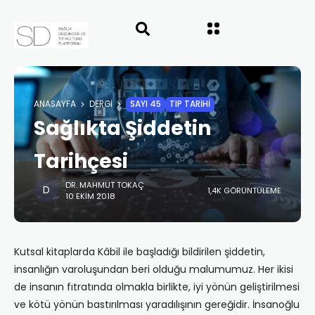
ANASAYFA
DERGI
SAYI 45
TIP TARİHİ
Sağlıkta Şiddetin
Tarihçesi
DR. MAHMUT TOKAÇ
1,4K GÖRÜNTÜLEME
10 EKIM 2018
Kutsal kitaplarda Kâbil ile başladığı bildirilen şiddetin,
insanlığın varoluşundan beri olduğu malumumuz. Her ikisi
de insanın fıtratında olmakla birlikte, iyi yönün geliştirilmesi
ve kötü yönün bastırılması yaradılışının gereğidir. İnsanoğlu