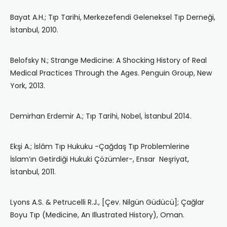
Bayat A.H.; Tıp Tarihi, Merkezefendi Geleneksel Tıp Derneği,
İstanbul, 2010.
Belofsky N.; Strange Medicine: A Shocking History of Real
Medical Practices Through the Ages. Penguin Group, New
York, 2013.
Demirhan Erdemir A.; Tıp Tarihi, Nobel, İstanbul 2014.
Ekşi A.; İslâm Tıp Hukuku -Çağdaş Tıp Problemlerine
İslam’ın Getirdiği Hukuki Çözümler-, Ensar Neşriyat,
İstanbul, 2011.
Lyons A.S. & Petrucelli R.J., [Çev. Nilgün Güdücü]; Çağlar
Boyu Tıp (Medicine, An Illustrated History), Oman.