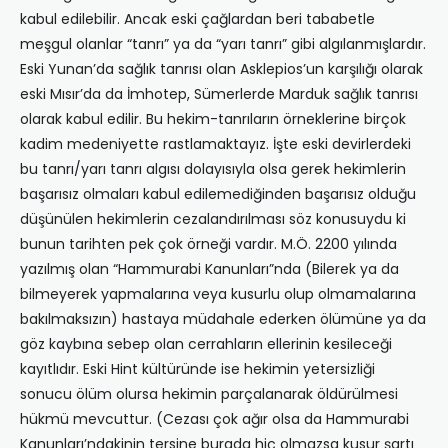
kabul edilebilir. Ancak eski çağlardan beri tababetle
meşgul olanlar “tanrı” ya da “yarı tanrı” gibi algılanmışlardır.
Eski Yunan’da sağlık tanrısı olan Asklepios’un karşılığı olarak
eski Mısır’da da İmhotep, Sümerlerde Marduk sağlık tanrısı
olarak kabul edilir. Bu hekim-tanrıların örneklerine birçok
kadim medeniyette rastlamaktayız. İşte eski devirlerdeki
bu tanrı/yarı tanrı algısı dolayısıyla olsa gerek hekimlerin
başarısız olmaları kabul edilemediğinden başarısız olduğu
düşünülen hekimlerin cezalandırılması söz konusuydu ki
bunun tarihten pek çok örneği vardır. M.Ö. 2200 yılında
yazılmış olan “Hammurabi Kanunları”nda (Bilerek ya da
bilmeyerek yapmalarına veya kusurlu olup olmamalarına
bakılmaksızın) hastaya müdahale ederken ölümüne ya da
göz kaybına sebep olan cerrahların ellerinin kesileceği
kayıtlıdır. Eski Hint kültüründe ise hekimin yetersizliği
sonucu ölüm olursa hekimin parçalanarak öldürülmesi
hükmü mevcuttur. (Cezası çok ağır olsa da Hammurabi
Kanunları’ndakinin tersine burada hiç olmazsa kusur şartı