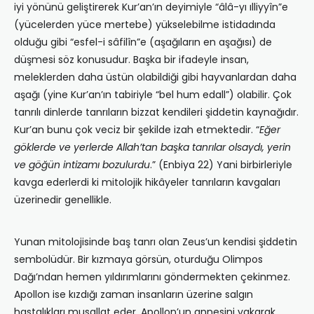
iyi yönünü geliştirerek Kur’an’ın deyimiyle “âlâ-yı ılliyyîn”e
(yücelerden yüce mertebe) yükselebilme istidadında
olduğu gibi “esfel-i sâfilîn”e (aşağıların en aşağısı) de
düşmesi söz konusudur. Başka bir ifadeyle insan,
meleklerden daha üstün olabildiği gibi hayvanlardan daha
aşağı (yine Kur’an’ın tabiriyle “bel hum edall”) olabilir. Çok
tanrılı dinlerde tanrıların bizzat kendileri şiddetin kaynağıdır.
Kur’an bunu çok veciz bir şekilde izah etmektedir. “
Eğer
göklerde ve yerlerde Allah’tan başka tanrılar olsaydı, yerin
ve göğün intizamı bozulurdu
.” (Enbiya 22) Yani birbirleriyle
kavga ederlerdi ki mitolojik hikâyeler tanrıların kavgaları
üzerinedir genellikle.
Yunan mitolojisinde baş tanrı olan Zeus’un kendisi şiddetin
sembolüdür. Bir kızmaya görsün, oturduğu Olimpos
Dağı’ndan hemen yıldırımlarını göndermekten çekinmez.
Apollon ise kızdığı zaman insanların üzerine salgın
hastalıkları musallat eder. Apollon’un annesini yakarak