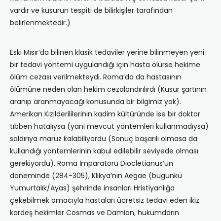
vardır ve kusurun tespiti de bilirkişiler tarafından
belirlenmektedir.)
Eski Mısır’da bilinen klasik tedaviler yerine bilinmeyen yeni
bir tedavi yöntemi uygulandığı için hasta ölürse hekime
ölüm cezası verilmekteydi. Roma’da da hastasının
ölümüne neden olan hekim cezalandırılırdı (Kusur şartının
aranıp aranmayacağı konusunda bir bilgimiz yok).
Amerikan Kızılderililerinin kadim kültüründe ise bir doktor
tıbben hatalıysa (yani mevcut yöntemleri kullanmadıysa)
saldırıya maruz kalabiliyordu (Sonuç başarılı olmasa da
kullandığı yöntemlerinin kabul edilebilir seviyede olması
gerekiyordu). Roma İmparatoru Diocletianus’un
döneminde (284-305), Klikya’nın Aegae (bugünkü
Yumurtalık/Ayas) şehrinde insanları Hristiyanlığa
çekebilmek amacıyla hastaları ücretsiz tedavi eden ikiz
kardeş hekimler Cosmas ve Damian, hükümdarın