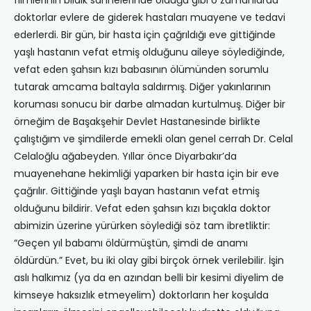
filmlerinin bildik sahnelerinde olduğu gibi o zamanlarda
doktorlar evlere de giderek hastaları muayene ve tedavi
ederlerdi. Bir gün, bir hasta için çağrıldığı eve gittiğinde
yaşlı hastanın vefat etmiş olduğunu aileye söylediğinde,
vefat eden şahsın kızı babasının ölümünden sorumlu
tutarak amcama baltayla saldırmış. Diğer yakınlarının
koruması sonucu bir darbe almadan kurtulmuş. Diğer bir
örneğim de Başakşehir Devlet Hastanesinde birlikte
çalıştığım ve şimdilerde emekli olan genel cerrah Dr. Celal
Celaloğlu ağabeyden. Yıllar önce Diyarbakır’da
muayenehane hekimliği yaparken bir hasta için bir eve
çağrılır. Gittiğinde yaşlı bayan hastanın vefat etmiş
olduğunu bildirir. Vefat eden şahsın kızı bıçakla doktor
abimizin üzerine yürürken söylediği söz tam ibretliktir:
“Geçen yıl babamı öldürmüştün, şimdi de anamı
öldürdün.” Evet, bu iki olay gibi birçok örnek verilebilir. İşin
aslı halkımız (ya da en azından belli bir kesimi diyelim de
kimseye haksızlık etmeyelim) doktorların her koşulda