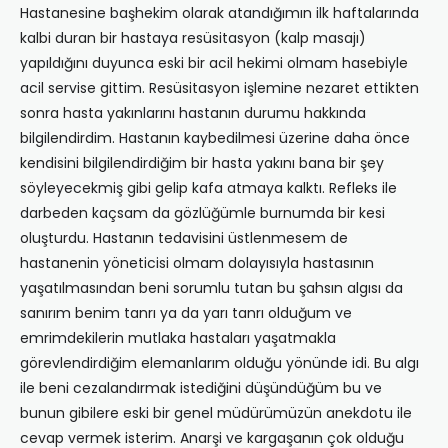
Hastanesine başhekim olarak atandığımın ilk haftalarında
kalbi duran bir hastaya resüsitasyon (kalp masajı)
yapıldığını duyunca eski bir acil hekimi olmam hasebiyle
acil servise gittim. Resüsitasyon işlemine nezaret ettikten
sonra hasta yakınlarını hastanın durumu hakkında
bilgilendirdim. Hastanın kaybedilmesi üzerine daha önce
kendisini bilgilendirdiğim bir hasta yakını bana bir şey
söyleyecekmiş gibi gelip kafa atmaya kalktı. Refleks ile
darbeden kaçsam da gözlüğümle burnumda bir kesi
oluşturdu. Hastanın tedavisini üstlenmesem de
hastanenin yöneticisi olmam dolayısıyla hastasının
yaşatılmasından beni sorumlu tutan bu şahsın algısı da
sanırım benim tanrı ya da yarı tanrı olduğum ve
emrimdekilerin mutlaka hastaları yaşatmakla
görevlendirdiğim elemanlarım olduğu yönünde idi. Bu algı
ile beni cezalandırmak istediğini düşündüğüm bu ve
bunun gibilere eski bir genel müdürümüzün anekdotu ile
cevap vermek isterim. Anarşi ve kargaşanın çok olduğu