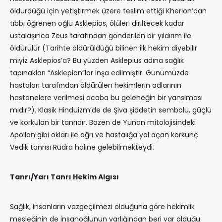
öldürdüğü için yetiştirmek üzere teslim ettiği Kherion’dan
tıbbı öğrenen oğlu Asklepios, ölüleri diriltecek kadar
ustalaşınca Zeus tarafından gönderilen bir yıldırım ile
öldürülür (Tarihte öldürüldüğü bilinen ilk hekim diyebilir
miyiz Asklepios’a? Bu yüzden Asklepius adına sağlık
tapınakları “Asklepion”lar inşa edilmiştir. Günümüzde
hastaları tarafından öldürülen hekimlerin adlarının
hastanelere verilmesi acaba bu geleneğin bir yansıması
mıdır?). Klasik Hinduizm’de de Şiva şiddetin sembolü, güçlü
ve korkulan bir tanrıdır. Bazen de Yunan mitolojisindeki
Apollon gibi okları ile ağrı ve hastalığa yol açan korkunç
Vedik tanrısı Rudra haline gelebilmekteydi.
Tanrı/Yarı Tanrı Hekim Algısı
Sağlık, insanların vazgeçilmezi olduğuna göre hekimlik
mesleğinin de insanoğlunun varlığından beri var olduğu