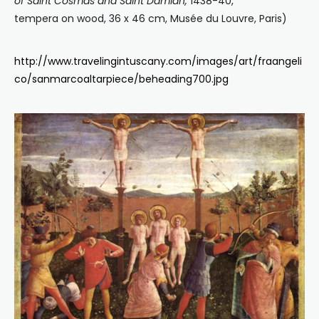
of Saint Cosmas and Saint Damian,
1438-40,
tempera on wood, 36 x 46 cm, Musée du Louvre, Paris)
http://www.travelingintuscany.com/images/art/fraangeli
co/sanmarcoaltarpiece/beheading700.jpg