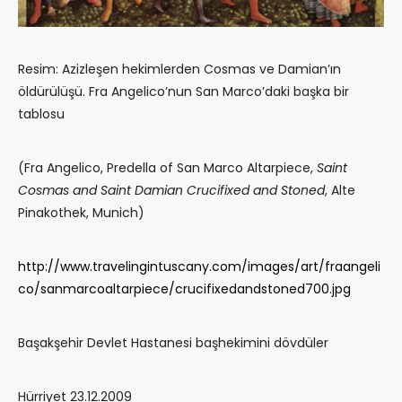
Resim: Azizleşen hekimlerden Cosmas ve Damian’ın
öldürülüşü. Fra Angelico’nun San Marco’daki başka bir
tablosu
(Fra Angelico, Predella of San Marco Altarpiece,
Saint
Cosmas and Saint Damian Crucifixed and Stoned
, Alte
Pinakothek, Munich)
http://www.travelingintuscany.com/images/art/fraangeli
co/sanmarcoaltarpiece/crucifixedandstoned700.jpg
Başakşehir Devlet Hastanesi başhekimini dövdüler
Hürriyet 23.12.2009