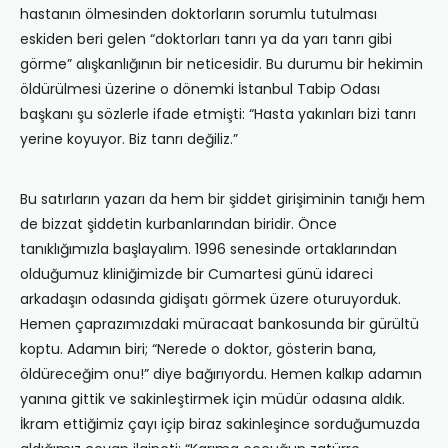
hastanın ölmesinden doktorların sorumlu tutulması
eskiden beri gelen “doktorları tanrı ya da yarı tanrı gibi
görme” alışkanlığının bir neticesidir. Bu durumu bir hekimin
öldürülmesi üzerine o dönemki İstanbul Tabip Odası
başkanı şu sözlerle ifade etmişti: “Hasta yakınları bizi tanrı
yerine koyuyor. Biz tanrı değiliz.”
Bu satırların yazarı da hem bir şiddet girişiminin tanığı hem
de bizzat şiddetin kurbanlarından biridir. Önce
tanıklığımızla başlayalım. 1996 senesinde ortaklarından
olduğumuz kliniğimizde bir Cumartesi günü idareci
arkadaşın odasında gidişatı görmek üzere oturuyorduk.
Hemen çaprazımızdaki müracaat bankosunda bir gürültü
koptu. Adamın biri; “Nerede o doktor, gösterin bana,
öldüreceğim onu!” diye bağırıyordu. Hemen kalkıp adamın
yanına gittik ve sakinleştirmek için müdür odasına aldık.
İkram ettiğimiz çayı içip biraz sakinleşince sorduğumuzda