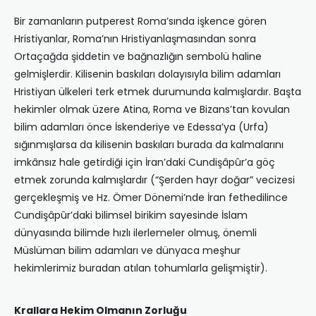
Bir zamanların putperest Roma’sında işkence gören
Hristiyanlar, Roma’nın Hristiyanlaşmasından sonra
Ortaçağda şiddetin ve bağnazlığın sembolü haline
gelmişlerdir. Kilisenin baskıları dolayısıyla bilim adamları
Hristiyan ülkeleri terk etmek durumunda kalmışlardır. Başta
hekimler olmak üzere Atina, Roma ve Bizans’tan kovulan
bilim adamları önce İskenderiye ve Edessa’ya (Urfa)
sığınmışlarsa da kilisenin baskıları burada da kalmalarını
imkânsız hale getirdiği için İran’daki Cundişâpûr’a göç
etmek zorunda kalmışlardır (“Şerden hayr doğar” vecizesi
gerçekleşmiş ve Hz. Ömer Dönemi’nde İran fethedilince
Cundişâpûr’daki bilimsel birikim sayesinde İslam
dünyasında bilimde hızlı ilerlemeler olmuş, önemli
Müslüman bilim adamları ve dünyaca meşhur
hekimlerimiz buradan atılan tohumlarla gelişmiştir).
Krallara Hekim Olmanın Zorluğu