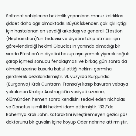
Saltanat sahiplerine hekimlik yapanların maruz kaldıkları
şiddet daha ağır olmaktadır. Büyük İskender, çok içki içtiği
için hastalanan en sevdiği arkadaşı ve generali Efestion
(Hephaestion)’un tedavisi ve diyetini takip etmesi için
görevlendirdiği hekimi Glaucias’ın yanında olmadığı bir
sırada Efestion’un diyetini bozup aşırı yemek yiyerek soğuk
şarap içmesi sonucu fenalaşması ve birkaç gün sonra da
ölmesi üzerine kusurlu kabul ettiği hekimi çarmıha
gerdirerek cezalandırmıştır. VI. yüzyılda Burgundia
(Burgonya) Kralı Guntram, Fransa’yı kasıp kavuran vebaya
yakalanan Kraliçe Austragild’in vasiyeti üzerine,
ölümünden hemen sonra kendisini tedavi eden Nicholas
ve Donatus isimli iki hekimi idam ettirmiştir. 1337’de
Bohemya Kralı John, kataraktını iyileştiremeyen gezici göz
doktorunu bir çuvalın içine koyup Oder nehrine attırmıştır.