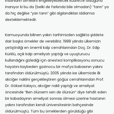
insanların ölmesini engelleyebilecek kudrette olduğuna
inanıyor ki bu da (belki de farkında bile olmadan) “tanrı” ya
da hiç değilse “yarı tanrı” gibi algılandıkları iddiamızı
desteklemektedir.
Kamuoyunda bilinen yakın tarihimizden sağlıkta şiddete
dair başka örnekler de verebiliriz. 1988 yılında ülkemizin
yetiştirdiği en önemli kalp cerrahlarından Doç. Dr. Edip
Kürklü, açık kalp ameliyatı yaptığı ve uyuşturucu
kullandığını gizlediği için anestezi komplikasyonu sonucu
hayatını kaybeden gazinocu bir mafya babasının yakını
tarafından öldürülmüştü. 2005 yılında ise ülkemizde ilk
akciğer naklini gerçekleştiren göğüs cerrahlarından Prof.
Dr. Göksel Kalaycı, akciğer nakli yaptığı ve ameliyat
öncesinde “Ben ölürsem sen de ölürsün” diye tehdit eden
bir kabadayının ameliyat sonrası ölmesi üzerine hastanın
yakını tarafından kendi üniversitesinin bahçesinde
öldürülmüştü. Tüm bu örneklerden görüldüğü gibi