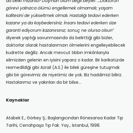
da belki mizahla? Düşman ölüm değil beyler. …Doktorun
görevi yalnızca ölümü engellemek olmamalı; yaşam
kalitesini de yükseltmek olmalı. Hastalığı tedavi ederken
kazanır ya da kaybedersiniz. İnsanı tedavi ederken size
garanti ediyorum kazanırsınız; sonuç ne olursa olsun
”
diyerek yaptığı savunmasında da belirttiği gibi bizler,
doktorlar olarak hastalarımızın ölmelerini engelleyebilecek
kudrette değiliz. Ancak mevcut tıbbın imkânlarıyla
elimizden gelenin en iyisini yaparız o kadar. Bir karikatürde
resmedildiği gibi Azrail (A.S.) ile bilek güreşine tutuşmak
gibi bir görevimiz de niyetimiz de yok. Biz haddimizi biliriz.
Hastalarımız ve yakınları da bir bilse…
Kaynaklar
Atabek E., Görkey Ş.; Başlangıcından Rönesansa Kadar Tıp
Tarihi, Cerrahpaşa Tıp Fak. Yay., İstanbul, 1998.