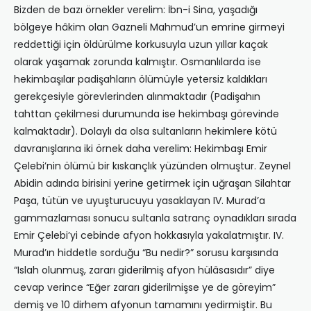
Bizden de bazı örnekler verelim: İbn-i Sina, yaşadığı
bölgeye hâkim olan Gazneli Mahmud’un emrine girmeyi
reddettiği için öldürülme korkusuyla uzun yıllar kaçak
olarak yaşamak zorunda kalmıştır. Osmanlılarda ise
hekimbaşılar padişahların ölümüyle yetersiz kaldıkları
gerekçesiyle görevlerinden alınmaktadır (Padişahın
tahttan çekilmesi durumunda ise hekimbaşı görevinde
kalmaktadır). Dolaylı da olsa sultanların hekimlere kötü
davranışlarına iki örnek daha verelim: Hekimbaşı Emir
Çelebi’nin ölümü bir kıskançlık yüzünden olmuştur. Zeynel
Abidin adında birisini yerine getirmek için uğraşan Silahtar
Paşa, tütün ve uyuşturucuyu yasaklayan IV. Murad’a
gammazlaması sonucu sultanla satranç oynadıkları sırada
Emir Çelebi’yi cebinde afyon hokkasıyla yakalatmıştır. IV.
Murad’ın hiddetle sorduğu “Bu nedir?” sorusu karşısında
“Islah olunmuş, zararı giderilmiş afyon hülâsasıdır” diye
cevap verince “Eğer zararı giderilmişse ye de göreyim”
demiş ve 10 dirhem afyonun tamamını yedirmiştir. Bu