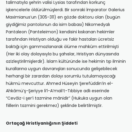
talimatıyla şehrin valisi Lysias tarafından korkunç
işkencelerle öldürülmüşlerdi. Bir sonraki İmparator Galerius
Maximianus’un (305-311) en gözde doktoru olan (bugün
giydiğimiz pantolonun da isim babası) Nikomedyalı
Pantaleon (Panteleimon) kendisini kıskanan hekimler
tarafından Hristiyan olduğu ve fakir hastaları ücretsiz
baktığı için gammazlanarak ölüme mahkûm ettirilmişti
(Her iki olay dolayısıyla bu şahıslar, Hristiyan dünyasında
azizleştirilmişlerdir). İslam kültüründe ise hekimin tıp ilminin
kurallarına uygun davranışları sonucunda gelişebilecek
herhangi bir zarardan dolayı sorumlu tutulamayacağı
hükmü mevcuttur. Ahmed Hüseyin Şerefüddin’in el-
Ahkâmü’ş-Şeriyye li’l-A’mali’t-Tıbbiye adlı eserinde
“Cevâiz-i şer’i tazmine mânidir” (Hukuka uygun olan
fiillerin tazmini gerekmez) şeklinde belirtilmiştir.
Ortaçağ Hristiyanlığının Şiddeti