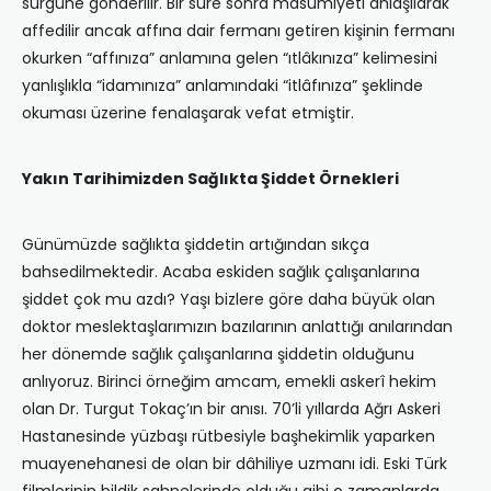
sürgüne gönderilir. Bir süre sonra masumiyeti anlaşılarak
affedilir ancak affına dair fermanı getiren kişinin fermanı
okurken “affınıza” anlamına gelen “ıtlâkınıza” kelimesini
yanlışlıkla “idamınıza” anlamındaki “itlâfınıza” şeklinde
okuması üzerine fenalaşarak vefat etmiştir.
Yakın Tarihimizden Sağlıkta Şiddet Örnekleri
Günümüzde sağlıkta şiddetin artığından sıkça
bahsedilmektedir. Acaba eskiden sağlık çalışanlarına
şiddet çok mu azdı? Yaşı bizlere göre daha büyük olan
doktor meslektaşlarımızın bazılarının anlattığı anılarından
her dönemde sağlık çalışanlarına şiddetin olduğunu
anlıyoruz. Birinci örneğim amcam, emekli askerî hekim
olan Dr. Turgut Tokaç’ın bir anısı. 70’li yıllarda Ağrı Askeri
Hastanesinde yüzbaşı rütbesiyle başhekimlik yaparken
muayenehanesi de olan bir dâhiliye uzmanı idi. Eski Türk