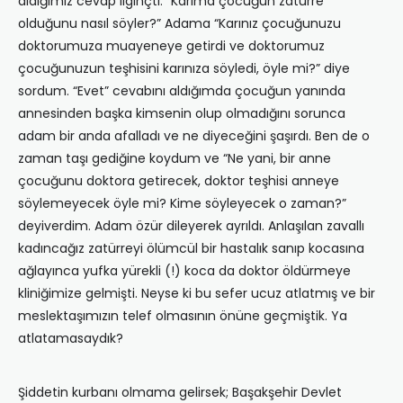
aldığımız cevap ilginçti: “Karıma çocuğun zatürre
olduğunu nasıl söyler?” Adama “Karınız çocuğunuzu
doktorumuza muayeneye getirdi ve doktorumuz
çocuğunuzun teşhisini karınıza söyledi, öyle mi?” diye
sordum. “Evet” cevabını aldığımda çocuğun yanında
annesinden başka kimsenin olup olmadığını sorunca
adam bir anda afalladı ve ne diyeceğini şaşırdı. Ben de o
zaman taşı gediğine koydum ve “Ne yani, bir anne
çocuğunu doktora getirecek, doktor teşhisi anneye
söylemeyecek öyle mi? Kime söyleyecek o zaman?”
deyiverdim. Adam özür dileyerek ayrıldı. Anlaşılan zavallı
kadıncağız zatürreyi ölümcül bir hastalık sanıp kocasına
ağlayınca yufka yürekli (!) koca da doktor öldürmeye
kliniğimize gelmişti. Neyse ki bu sefer ucuz atlatmış ve bir
meslektaşımızın telef olmasının önüne geçmiştik. Ya
atlatamasaydık?
Şiddetin kurbanı olmama gelirsek; Başakşehir Devlet