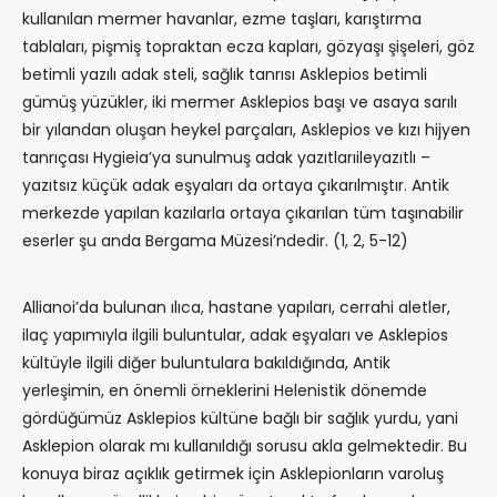
kullanılan mermer havanlar, ezme taşları, karıştırma
tablaları, pişmiş topraktan ecza kapları, gözyaşı şişeleri, göz
betimli yazılı adak steli, sağlık tanrısı Asklepios betimli
gümüş yüzükler, iki mermer Asklepios başı ve asaya sarılı
bir yılandan oluşan heykel parçaları, Asklepios ve kızı hijyen
tanrıçası Hygieia’ya sunulmuş adak yazıtlarıileyazıtlı –
yazıtsız küçük adak eşyaları da ortaya çıkarılmıştır. Antik
merkezde yapılan kazılarla ortaya çıkarılan tüm taşınabilir
eserler şu anda Bergama Müzesi’ndedir. (1, 2, 5-12)
Allianoi’da bulunan ılıca, hastane yapıları, cerrahi aletler,
ilaç yapımıyla ilgili buluntular, adak eşyaları ve Asklepios
kültüyle ilgili diğer buluntulara bakıldığında, Antik
yerleşimin, en önemli örneklerini Helenistik dönemde
gördüğümüz Asklepios kültüne bağlı bir sağlık yurdu, yani
Asklepion olarak mı kullanıldığı sorusu akla gelmektedir. Bu
konuya biraz açıklık getirmek için Asklepionların varoluş