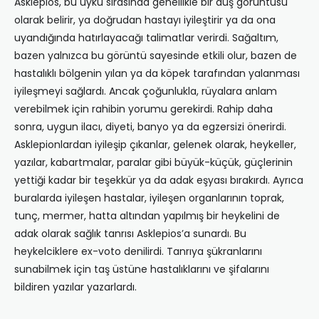
Asklepios, bu uyku sırasında genellikle bir düş görüntüsü
olarak belirir, ya doğrudan hastayı iyileştirir ya da ona
uyandığında hatırlayacağı talimatlar verirdi. Sağaltım,
bazen yalnızca bu görüntü sayesinde etkili olur, bazen de
hastalıklı bölgenin yılan ya da köpek tarafından yalanması
iyileşmeyi sağlardı. Ancak çoğunlukla, rüyalara anlam
verebilmek için rahibin yorumu gerekirdi. Rahip daha
sonra, uygun ilacı, diyeti, banyo ya da egzersizi önerirdi.
Asklepionlardan iyileşip çıkanlar, gelenek olarak, heykeller,
yazılar, kabartmalar, paralar gibi büyük-küçük, güçlerinin
yettiği kadar bir teşekkür ya da adak eşyası bırakırdı. Ayrıca
buralarda iyileşen hastalar, iyileşen organlarının toprak,
tunç, mermer, hatta altından yapılmış bir heykelini de
adak olarak sağlık tanrısı Asklepios’a sunardı. Bu
heykelciklere ex-voto denilirdi. Tanrıya şükranlarını
sunabilmek için taş üstüne hastalıklarını ve şifalarını
bildiren yazılar yazarlardı.