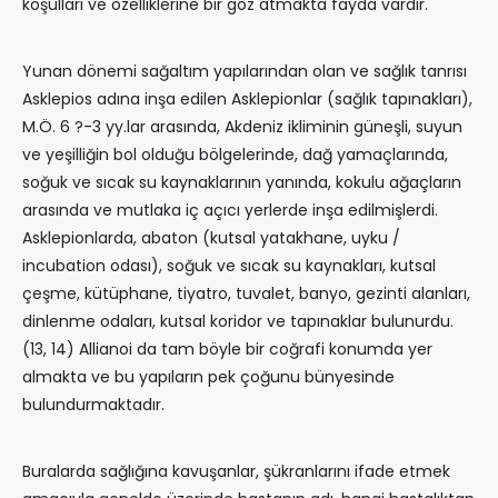
koşulları ve özelliklerine bir göz atmakta fayda vardır.
Yunan dönemi sağaltım yapılarından olan ve sağlık tanrısı
Asklepios adına inşa edilen Asklepionlar (sağlık tapınakları),
M.Ö. 6 ?-3 yy.lar arasında, Akdeniz ikliminin güneşli, suyun
ve yeşilliğin bol olduğu bölgelerinde, dağ yamaçlarında,
soğuk ve sıcak su kaynaklarının yanında, kokulu ağaçların
arasında ve mutlaka iç açıcı yerlerde inşa edilmişlerdi.
Asklepionlarda, abaton (kutsal yatakhane, uyku /
incubation odası), soğuk ve sıcak su kaynakları, kutsal
çeşme, kütüphane, tiyatro, tuvalet, banyo, gezinti alanları,
dinlenme odaları, kutsal koridor ve tapınaklar bulunurdu.
(13, 14) Allianoi da tam böyle bir coğrafi konumda yer
almakta ve bu yapıların pek çoğunu bünyesinde
bulundurmaktadır.
Buralarda sağlığına kavuşanlar, şükranlarını ifade etmek