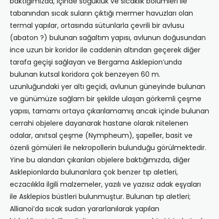
baktığımızda, içinde soğukluk ve sıcaklık bölümleri ile
tabanından sıcak suların çıktığı mermer havuzları olan
termal yapılar, ortasında sütunlarla çevrili bir avlusu
(abaton ?) bulunan sağaltım yapısı, avlunun doğusundan
ince uzun bir koridor ile caddenin altından geçerek diğer
tarafa geçişi sağlayan ve Bergama Asklepion’unda
bulunan kutsal koridora çok benzeyen 60 m.
uzunluğundaki yer altı geçidi, avlunun güneyinde bulunan
ve günümüze sağlam bir şekilde ulaşan görkemli çeşme
yapısı, tamamı ortaya çıkarılamamış ancak içinde bulunan
cerrahi objelere dayanarak hastane olarak nitelenen
odalar, anıtsal çeşme (Nympheum), şapeller, basit ve
özenli gömüleri ile nekropollerin bulunduğu görülmektedir.
Yine bu alandan çıkarılan objelere baktığımızda, diğer
Asklepionlarda bulunanlara çok benzer tıp aletleri,
eczacılıkla ilgili malzemeler, yazılı ve yazısız adak eşyaları
ile Asklepios büstleri bulunmuştur. Bulunan tıp aletleri;
Allianoi’da sıcak sudan yararlanılarak yapılan