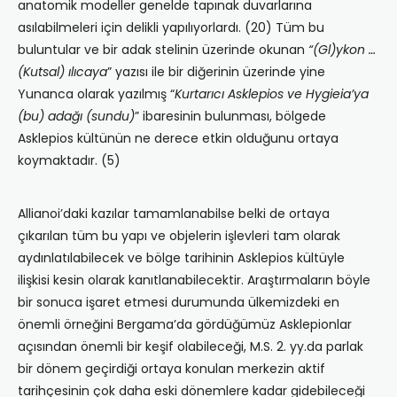
anatomik modeller genelde tapınak duvarlarına
asılabilmeleri için delikli yapılıyorlardı. (20) Tüm bu
buluntular ve bir adak stelinin üzerinde okunan
“(Gl)ykon …
(Kutsal) ılıcaya
” yazısı ile bir diğerinin üzerinde yine
Yunanca olarak yazılmış “
Kurtarıcı Asklepios ve Hygieia’ya
(bu) adağı (sundu)
” ibaresinin bulunması, bölgede
Asklepios kültünün ne derece etkin olduğunu ortaya
koymaktadır. (5)
Allianoi’daki kazılar tamamlanabilse belki de ortaya
çıkarılan tüm bu yapı ve objelerin işlevleri tam olarak
aydınlatılabilecek ve bölge tarihinin Asklepios kültüyle
ilişkisi kesin olarak kanıtlanabilecektir. Araştırmaların böyle
bir sonuca işaret etmesi durumunda ülkemizdeki en
önemli örneğini Bergama’da gördüğümüz Asklepionlar
açısından önemli bir keşif olabileceği, M.S. 2. yy.da parlak
bir dönem geçirdiği ortaya konulan merkezin aktif
tarihçesinin çok daha eski dönemlere kadar gidebileceği