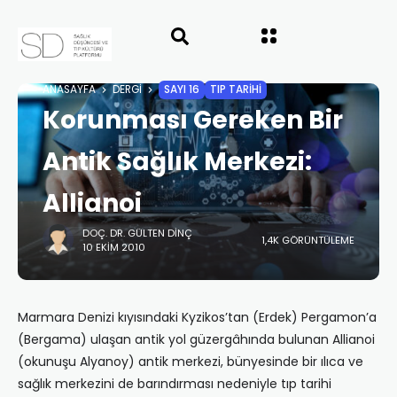
ANASAYFA
DERGI
SAYI 16
TIP TARİHİ
Korunması Gereken Bir
Antik Sağlık Merkezi:
Allianoi
DOÇ. DR. GÜLTEN DINÇ
1,4K GÖRÜNTÜLEME
10 EKIM 2010
Marmara Denizi kıyısındaki Kyzikos’tan (Erdek) Pergamon’a
(Bergama) ulaşan antik yol güzergâhında bulunan Allianoi
(okunuşu Alyanoy) antik merkezi, bünyesinde bir ılıca ve
sağlık merkezini de barındırması nedeniyle tıp tarihi