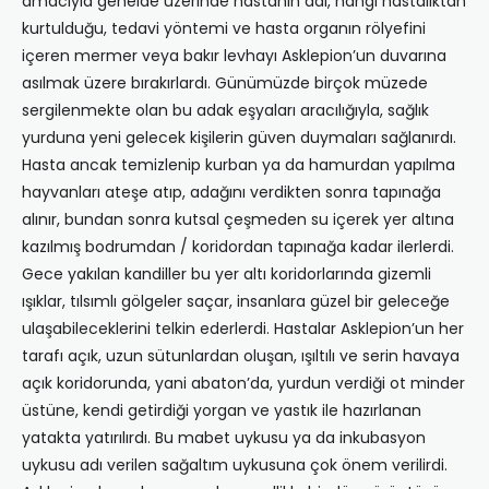
amacıyla genelde üzerinde hastanın adı, hangi hastalıktan
kurtulduğu, tedavi yöntemi ve hasta organın rölyefini
içeren mermer veya bakır levhayı Asklepion’un duvarına
asılmak üzere bırakırlardı. Günümüzde birçok müzede
sergilenmekte olan bu adak eşyaları aracılığıyla, sağlık
yurduna yeni gelecek kişilerin güven duymaları sağlanırdı.
Hasta ancak temizlenip kurban ya da hamurdan yapılma
hayvanları ateşe atıp, adağını verdikten sonra tapınağa
alınır, bundan sonra kutsal çeşmeden su içerek yer altına
kazılmış bodrumdan / koridordan tapınağa kadar ilerlerdi.
Gece yakılan kandiller bu yer altı koridorlarında gizemli
ışıklar, tılsımlı gölgeler saçar, insanlara güzel bir geleceğe
ulaşabileceklerini telkin ederlerdi. Hastalar Asklepion’un her
tarafı açık, uzun sütunlardan oluşan, ışıltılı ve serin havaya
açık koridorunda, yani abaton’da, yurdun verdiği ot minder
üstüne, kendi getirdiği yorgan ve yastık ile hazırlanan
yatakta yatırılırdı. Bu mabet uykusu ya da inkubasyon
uykusu adı verilen sağaltım uykusuna çok önem verilirdi.