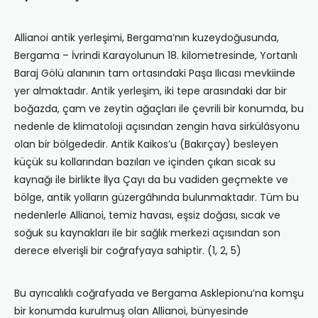
Allianoi antik yerleşimi, Bergama’nın kuzeydoğusunda,
Bergama – İvrindi Karayolunun 18. kilometresinde, Yortanlı
Baraj Gölü alanının tam ortasındaki Paşa Ilıcası mevkiinde
yer almaktadır. Antik yerleşim, iki tepe arasındaki dar bir
boğazda, çam ve zeytin ağaçları ile çevrili bir konumda, bu
nedenle de klimatoloji açısından zengin hava sirkülâsyonu
olan bir bölgededir. Antik Kaikos’u (Bakırçay) besleyen
küçük su kollarından bazıları ve içinden çıkan sıcak su
kaynağı ile birlikte İlya Çayı da bu vadiden geçmekte ve
bölge, antik yolların güzergâhında bulunmaktadır. Tüm bu
nedenlerle Allianoi, temiz havası, eşsiz doğası, sıcak ve
soğuk su kaynakları ile bir sağlık merkezi açısından son
derece elverişli bir coğrafyaya sahiptir. (1, 2, 5)
Bu ayrıcalıklı coğrafyada ve Bergama Asklepionu’na komşu
bir konumda kurulmuş olan Allianoi, bünyesinde