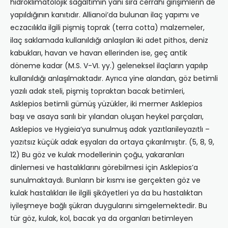
hidroklimatolojik sağaltımın yanı sıra cerrahi girişimlerin de
yapıldığının kanıtıdır. Allianoi’da bulunan ilaç yapımı ve
eczacılıkla ilgili pişmiş toprak (terra cotta) malzemeler,
ilaç saklamada kullanıldığı anlaşılan iki adet pithos, deniz
kabukları, havan ve havan ellerinden ise, geç antik
döneme kadar (M.S. V-VI. yy.) geleneksel ilaçların yapılıp
kullanıldığı anlaşılmaktadır. Ayrıca yine alandan, göz betimli
yazılı adak steli, pişmiş topraktan bacak betimleri,
Asklepios betimli gümüş yüzükler, iki mermer Asklepios
başı ve asaya sarılı bir yılandan oluşan heykel parçaları,
Asklepios ve Hygieia’ya sunulmuş adak yazıtlarıileyazıtlı –
yazıtsız küçük adak eşyaları da ortaya çıkarılmıştır. (5, 8, 9,
12) Bu göz ve kulak modellerinin çoğu, yakaranları
dinlemesi ve hastalıklarını görebilmesi için Asklepios’a
sunulmaktaydı. Bunların bir kısmı ise gerçekten göz ve
kulak hastalıkları ile ilgili şikâyetleri ya da bu hastalıktan
iyileşmeye bağlı şükran duygularını simgelemektedir. Bu
tür göz, kulak, kol, bacak ya da organları betimleyen